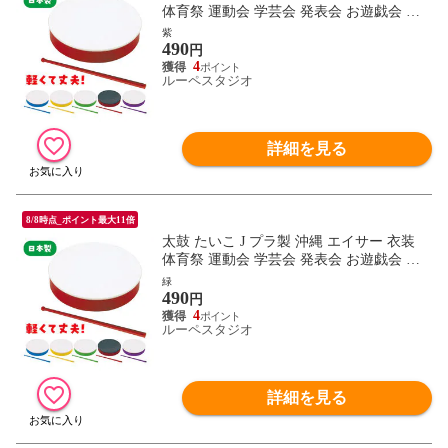
体育祭 運動会 学芸会 発表会 お遊戯会 ダ
ンス 体操 踊り 鳴り物 楽器 幼児 子供 キッ
紫
490
ズ 小学生 おもちゃ 民謡 琉球 室内
円
4
ルーペスタジオ
詳細を見る
8/8時点_ポイント最大11倍
太鼓 たいこ J プラ製 沖縄 エイサー 衣装
体育祭 運動会 学芸会 発表会 お遊戯会 ダ
ンス 体操 踊り 鳴り物 楽器 幼児 子供 キッ
緑
490
ズ 小学生 おもちゃ 民謡 琉球 室内
円
4
ルーペスタジオ
詳細を見る