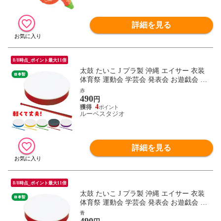
詳細を見る
8/8時点_ポイント最大11倍
太鼓 たいこ J プラ製 沖縄 エイサー 衣装
体育祭 運動会 学芸会 発表会 お遊戯会 ダ
ンス 体操 踊り 鳴り物 楽器 幼児 子供 キッ
赤
490
ズ 小学生 おもちゃ 民謡 琉球 室内
円
4
ルーペスタジオ
詳細を見る
8/8時点_ポイント最大11倍
太鼓 たいこ J プラ製 沖縄 エイサー 衣装
体育祭 運動会 学芸会 発表会 お遊戯会 ダ
ンス 体操 踊り 鳴り物 楽器 幼児 子供 キッ
青
ズ 小学生 おもちゃ 民謡 琉球 室内