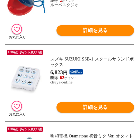
2
ルーペスタジオ
詳細を見る
8/8時点_ポイント最大11倍
スズキ SUZUKI SSB-1 スクールサウンドボ
ックス
6,823
円
送料込み
62
chuya-online
詳細を見る
8/8時点_ポイント最大11倍
明和電機 Otamatone 初音ミク Ver. オタマト