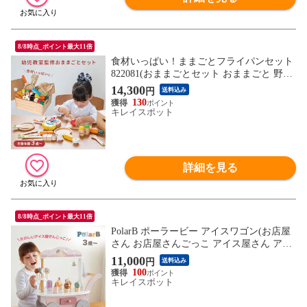
8/8時点_ポイント最大11倍
食材いっぱい！ままごとフライパンセット
822081(おままごとセット おままごと 野菜
果物 肉 フライパン 包丁) 1-2W
14,300
円
送料込み
130
キレイスポット
詳細を見る
8/8時点_ポイント最大11倍
PolarB ポーラービー アイスワゴン(お店屋
さん お店屋さんごっこ アイス屋さん アイ
スクリーム屋さん おもちゃ ごっこ遊び お
11,000
円
送料込み
ままごと ままごと おままごとセット まま
100
ごとセット 女の子 3歳 誕生日プレゼント)
キレイスポット