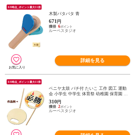
8/8時点_ポイント最大11倍
木製パタパタ 青
671
円
6
ルーペスタジオ
詳細を見る
8/8時点_ポイント最大11倍
ベニヤ太鼓 バチ付 たいこ 工作 図工 運動
会 小学生 中学生 体育祭 幼稚園 保育園 応
援 演技 祭り
310
円
2
ルーペスタジオ