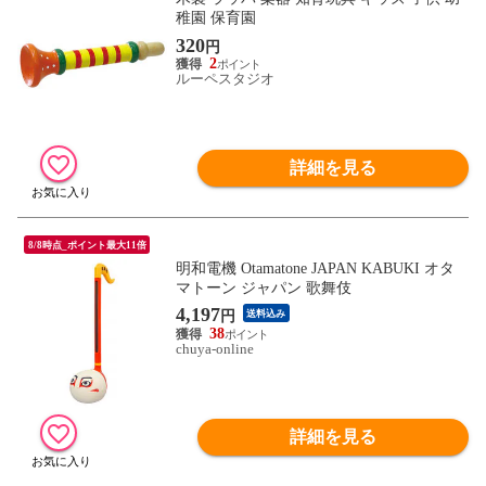
稚園 保育園
320
円
2
ルーペスタジオ
詳細を見る
8/8時点_ポイント最大11倍
明和電機 Otamatone JAPAN KABUKI オタ
マトーン ジャパン 歌舞伎
4,197
円
送料込み
38
chuya-online
詳細を見る