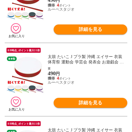
490
円
4
ルーペスタジオ
詳細を見る
8/8時点_ポイント最大11倍
太鼓 たいこ J プラ製 沖縄 エイサー 衣装
体育祭 運動会 学芸会 発表会 お遊戯会 ダ
ンス 体操 踊り 鳴り物 楽器 幼児 子供 キッ
黄
490
ズ 小学生 おもちゃ 民謡 琉球 室内
円
4
ルーペスタジオ
詳細を見る
8/8時点_ポイント最大11倍
太鼓 たいこ J プラ製 沖縄 エイサー 衣装