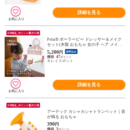
詳細を見る
8/8時点_ポイント最大11倍
PolarB ポーラービー ドレッサー＆メイク
セット(木製 おもちゃ 女の子 ヘア メイク
セット 色がつかない コスメ ヘアー)
5,200
円
送料込み
47
キレイスポット
詳細を見る
8/8時点_ポイント最大11倍
アーテック カシャカシャトランペット｜音
が鳴る おもちゃ
390
円
3