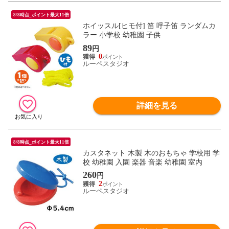
8/8時点_ポイント最大11倍
ホイッスル[ヒモ付] 笛 呼子笛 ランダムカ
ラー 小学校 幼稚園 子供
89
円
0
ルーペスタジオ
詳細を見る
8/8時点_ポイント最大11倍
カスタネット 木製 木のおもちゃ 学校用 学
校 幼稚園 入園 楽器 音楽 幼稚園 室内
260
円
2
ルーペスタジオ