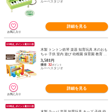
ルーペスタジオ
詳細を見る
8/8時点_ポイント最大11倍
木製 トントン鉄琴 楽器 知育玩具 木のおも
ちゃ 子供 室内 遊び 幼稚園 保育園 教育 音
楽
3,581
円
32
ルーペスタジオ
詳細を見る
8/8時点_ポイント最大11倍
木製 ラッパ 楽器 知育玩具 キッズ 子供 幼