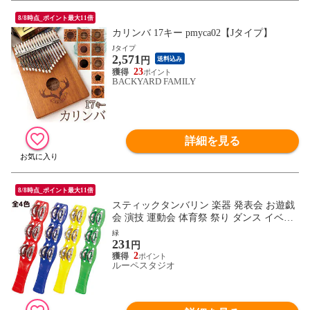
8/8時点_ポイント最大11倍
カリンバ 17キー pmyca02【Jタイプ】
Jタイプ
2,571
円
送料込み
23
BACKYARD FAMILY
詳細を見る
8/8時点_ポイント最大11倍
スティックタンバリン 楽器 発表会 お遊戯
会 演技 運動会 体育祭 祭り ダンス イベン
ト 子供 学校用品
緑
231
円
2
ルーペスタジオ