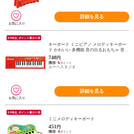
詳細を見る
8/8時点_ポイント最大11倍
キーボード ミニピアノ メロディキーボー
ド かわいい 多機能 音の出るおもちゃ 音が
鳴る 玩具 女の子 男の子 誕生日プレゼント
748
円
音楽 子供
6
ルーペスタジオ
詳細を見る
8/8時点_ポイント最大11倍
ミニメロディキーボード
451
円
4