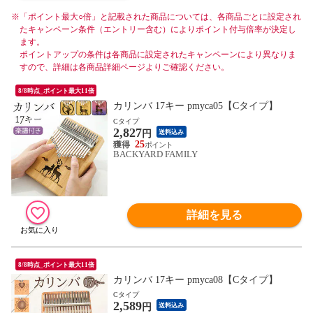
※
「ポイント最大○倍」と記載された商品については、各商品ごとに設定され
たキャンペーン条件（エントリー含む）によりポイント付与倍率が決定し
ます。
ポイントアップの条件は各商品に設定されたキャンペーンにより異なりま
すので、詳細は各商品詳細ページよりご確認ください。
8/8時点_ポイント最大11倍
カリンバ 17キー pmyca05【Cタイプ】
Cタイプ
2,827
円
送料込み
25
BACKYARD FAMILY
詳細を見る
8/8時点_ポイント最大11倍
カリンバ 17キー pmyca08【Cタイプ】
Cタイプ
2,589
円
送料込み