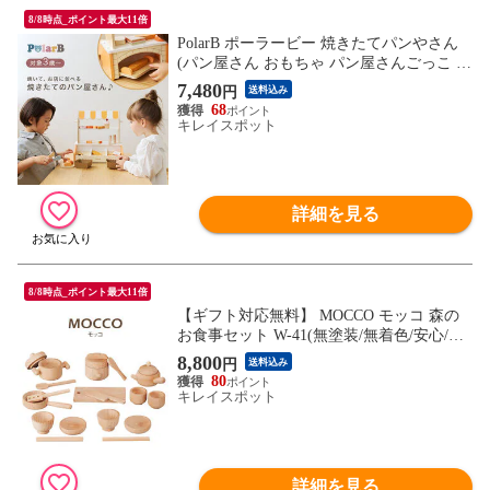
8/8時点_ポイント最大11倍
PolarB ポーラービー 焼きたてパンやさん
(パン屋さん おもちゃ パン屋さんごっこ お
店屋さんごっこ お店屋さん)
7,480
円
送料込み
68
キレイスポット
詳細を見る
8/8時点_ポイント最大11倍
【ギフト対応無料】 MOCCO モッコ 森の
お食事セット W-41(無塗装/無着色/安心/日
本製/おままごとセット/出産内祝/木のおも
8,800
円
送料込み
ちゃ/木)
80
キレイスポット
詳細を見る