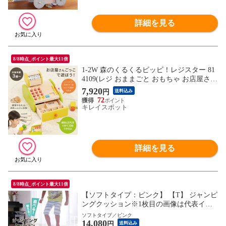
詳細を見る
8/8時点_ポイント最大11倍
1-2W 森のくるくるピッピ！レジスター 81
4109(レジ おままごと おもちゃ お店屋さん
ごっこ ごっこ遊び 木のおもちゃ 木製)
7,920
円
送料込み
72
キレイスポット
詳細を見る
8/8時点_ポイント最大11倍
【ソフトタイプ：ピンク】 【T】 ジャンピ
ングクッション※1枚目の画像は代表イメ
ージのため色・柄が異なる場合がございま
ソフトタイプ／ピンク
14,080
す。2枚目以降で色・柄をご確認下さい。
円
送料込み