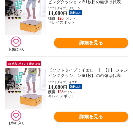
ピングクッション※1枚目の画像は代表イ
メージのため色・柄が異なる場合がござい
ソフトタイプ／グリーン
14,080
ます。2枚目以降で色・柄をご確認下さ
円
送料込み
い。
128
キレイスポット
詳細を見る
8/8時点_ポイント最大11倍
【ソフトタイプ：イエロー】 【T】 ジャン
ピングクッション※1枚目の画像は代表イ
メージのため色・柄が異なる場合がござい
ソフトタイプ／イエロー
14,080
ます。2枚目以降で色・柄をご確認下さ
円
送料込み
い。
128
キレイスポット
詳細を見る