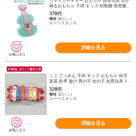
シェイカーギター おもちゃ 知育玩具 音が
鳴るおもちゃ 子供 キッズ 幼稚園 保育園
室内 遊び 景品 かわいい シャカシャカ ア
370
円
ーテック
3
ルーペスタジオ
詳細を見る
8/8時点_ポイント最大11倍
ミニ てっきん 子供 キッズ おもちゃ 幼児
楽器 鉄琴 遊び 男の子 女の子 知育玩具 3歳
4歳 5歳 室内
320
円
2
ルーペスタジオ
詳細を見る