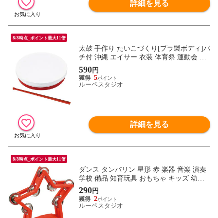
詳細を見る
8/8時点_ポイント最大11倍
太鼓 手作り たいこづくり[プラ製ボディ]バ
チ付 沖縄 エイサー 衣装 体育祭 運動会 学
芸会 お遊戯会 鳴り物 楽器 キッズ おもち
590
円
ゃ 踊り 民謡 琉球 ダンス 体操 室内
5
ルーペスタジオ
詳細を見る
8/8時点_ポイント最大11倍
ダンス タンバリン 星形 赤 楽器 音楽 演奏
学校 備品 知育玩具 おもちゃ キッズ 幼児
女の子 男の子 子供 幼稚園 小学生 楽器 発
290
円
表会 音楽会 室内
2
ルーペスタジオ