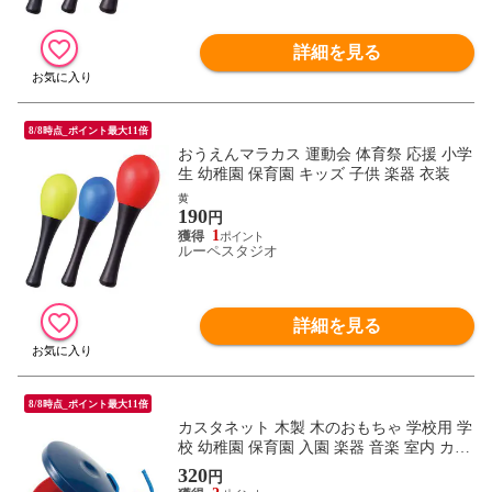
詳細を見る
8/8時点_ポイント最大11倍
おうえんマラカス 運動会 体育祭 応援 小学
生 幼稚園 保育園 キッズ 子供 楽器 衣装
黄
190
円
1
ルーペスタジオ
詳細を見る
8/8時点_ポイント最大11倍
カスタネット 木製 木のおもちゃ 学校用 学
校 幼稚園 保育園 入園 楽器 音楽 室内 カス
タネットB 小学校 打楽器
320
円