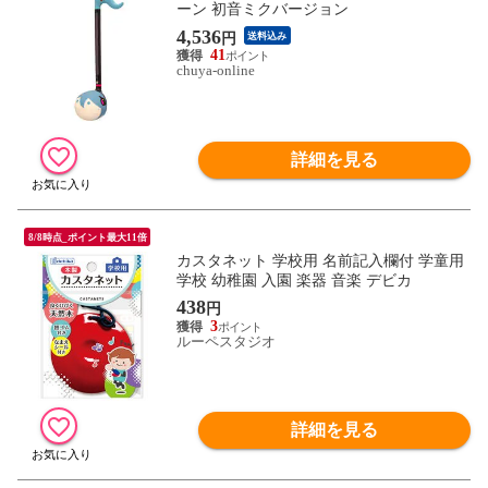
ーン 初音ミクバージョン
4,536
円
送料込み
41
chuya-online
詳細を見る
8/8時点_ポイント最大11倍
カスタネット 学校用 名前記入欄付 学童用
学校 幼稚園 入園 楽器 音楽 デビカ
438
円
3
ルーペスタジオ
詳細を見る