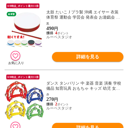
8/8時点_ポイント最大11倍
太鼓 たいこ J プラ製 沖縄 エイサー 衣装
体育祭 運動会 学芸会 発表会 お遊戯会 ダ
ンス 体操 踊り 鳴り物 楽器 幼児 子供 キッ
黒
490
ズ 小学生 おもちゃ 民謡 琉球 室内
円
4
ルーペスタジオ
詳細を見る
8/8時点_ポイント最大11倍
ダンス タンバリン 中 楽器 音楽 演奏 学校
備品 知育玩具 おもちゃ キッズ 幼児 女の
子 男の子 子供 幼稚園 小学生 楽器 発表会
赤
270
音楽会 室内
円
2
ルーペスタジオ
詳細を見る