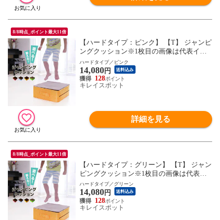
8/8時点_ポイント最大11倍
【ハードタイプ：ピンク】 【T】 ジャンピ
ングクッション※1枚目の画像は代表イメ
ージのため色・柄が異なる場合がございま
ハードタイプ／ピンク
14,080
す。2枚目以降で色・柄をご確認下さい。
円
送料込み
128
キレイスポット
詳細を見る
8/8時点_ポイント最大11倍
【ハードタイプ：グリーン】 【T】 ジャン
ピングクッション※1枚目の画像は代表イ
メージのため色・柄が異なる場合がござい
ハードタイプ／グリーン
14,080
ます。2枚目以降で色・柄をご確認下さ
円
送料込み
い。
128
キレイスポット