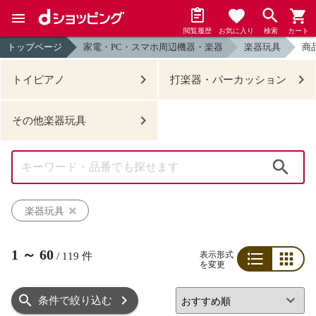
閲覧履歴
お気に入り
検索
カート
トップページ
家電・PC・スマホ周辺機器・楽器
楽器玩具
商
トイピアノ
打楽器・パーカッション
その他楽器玩具
検索
楽器玩具
1
～
60
表示形式
/
119
件
を変更
リスト
グリッド
条件で絞り込む