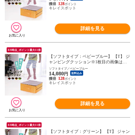
128
キレイスポット
詳細を見る
8/8時点_ポイント最大11倍
【ソフトタイプ：ベビーブルー】 【T】 ジ
ャンピングクッション※1枚目の画像は代
表イメージのため色・柄が異なる場合がご
ソフトタイプ／ベビーブルー
14,080
ざいます。2枚目以降で色・柄をご確認下
円
送料込み
さい。
128
キレイスポット
詳細を見る
8/8時点_ポイント最大11倍
【ソフトタイプ：グリーン】 【T】 ジャン