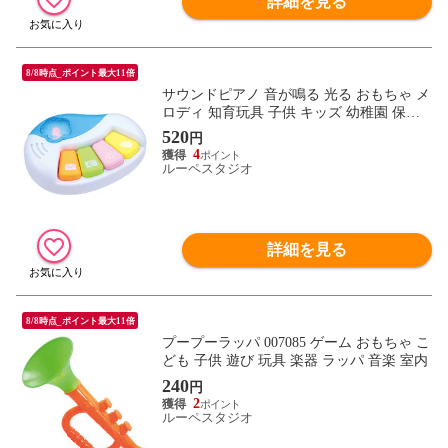
詳細を見る
8/8時点_ポイント最大11倍
サウンドピアノ 音が鳴る 光る おもちゃ メ
ロディ 知育玩具 子供 キッズ 幼稚園 保育
園 室内 遊び 単3電池付属 電池交換可能
520
円
4
ルーペスタジオ
詳細を見る
8/8時点_ポイント最大11倍
プープーラッパ 007085 ゲーム おもちゃ こ
ども 子供 遊び 玩具 楽器 ラッパ 音楽 室内
240
円
2
ルーペスタジオ