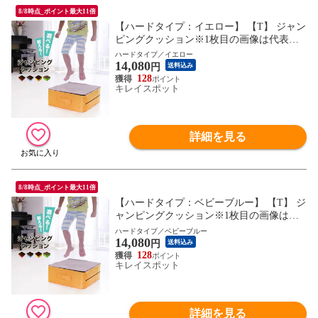
8/8時点_ポイント最大11倍
【ハードタイプ：イエロー】 【T】 ジャン
ピングクッション※1枚目の画像は代表イ
メージのため色・柄が異なる場合がござい
ハードタイプ／イエロー
14,080
ます。2枚目以降で色・柄をご確認下さ
円
送料込み
い。
128
キレイスポット
詳細を見る
8/8時点_ポイント最大11倍
【ハードタイプ：ベビーブルー】 【T】 ジ
ャンピングクッション※1枚目の画像は代
表イメージのため色・柄が異なる場合がご
ハードタイプ／ベビーブルー
14,080
ざいます。2枚目以降で色・柄をご確認下
円
送料込み
さい。
128
キレイスポット
詳細を見る