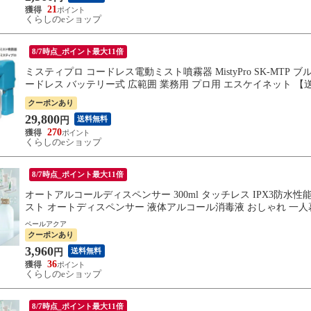
21
くらしのeショップ
8/7時点_ポイント最大11倍
ミスティプロ コードレス電動ミスト噴霧器 MistyPro SK-MTP
ードレス バッテリー式 広範囲 業務用 プロ用 エスケイネット 【
クーポンあり
29,800
送料無料
円
270
くらしのeショップ
8/7時点_ポイント最大11倍
オートアルコールディスペンサー 300ml タッチレス IPX3防水性能 抗
スト オートディスペンサー 液体アルコール消毒液 おしゃれ 一人暮ら
ペールアクア
クーポンあり
3,960
送料無料
円
36
くらしのeショップ
8/7時点_ポイント最大11倍