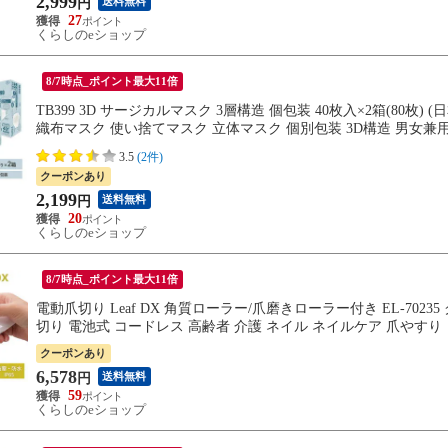
2,999
送料無料
円
27
くらしのeショップ
8/7時点_ポイント最大11倍
TB399 3D サージカルマスク 3層構造 個包装 40枚入×2箱(80枚) (
織布マスク 使い捨てマスク 立体マスク 個別包装 3D構造 男女兼用
3.5
(2件)
クーポンあり
2,199
送料無料
円
20
くらしのeショップ
8/7時点_ポイント最大11倍
電動爪切り Leaf DX 角質ローラー/爪磨きローラー付き EL-70
切り 電池式 コードレス 高齢者 介護 ネイル ネイルケア 爪やすり
クーポンあり
6,578
送料無料
円
59
くらしのeショップ