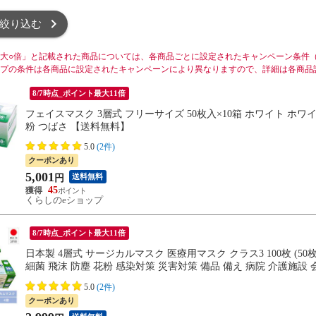
絞り込む
大○倍」と記載された商品については、各商品ごとに設定されたキャンペーン条件
プの条件は各商品に設定されたキャンペーンにより異なりますので、詳細は各商品
8/7時点_ポイント最大11倍
フェイスマスク 3層式 フリーサイズ 50枚入×10箱 ホワイト ホワ
粉 つばさ 【送料無料】
5.0
(2件)
クーポンあり
5,001
送料無料
円
45
くらしのeショップ
8/7時点_ポイント最大11倍
日本製 4層式 サージカルマスク 医療用マスク クラス3 100枚 (5
細菌 飛沫 防塵 花粉 感染対策 災害対策 備品 備え 病院 介護施設
5.0
(2件)
クーポンあり