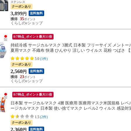
ステンレス
クーポンあり
3,899
送料無料
円
35
くらしのeショップ
8/7時点_ポイント最大11倍
持続冷感 サージカルマスク 3層式 日本製 フリーサイズ メントール
夏用マスク 不織布 快適 ひんやり 涼しい ウイルス 花粉 つばさ 
5.0
(1件)
クーポンあり
2,560
送料無料
円
23
くらしのeショップ
8/7時点_ポイント最大11倍
日本製 サージカルマスク 4層 医療用 医療用マスク米国規格 レベル2
ージカルマスク 日本製 使い捨てマスク レベル2 ウィルス 感染対策 B
1.5
(2件)
クーポンあり
2,360
送料無料
円