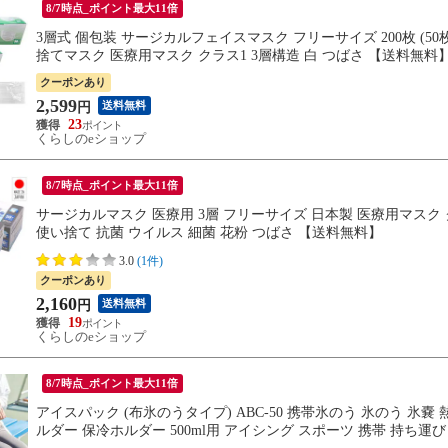
8/7時点_ポイント最大11倍
3層式 個包装 サージカルフェイスマスク フリーサイズ 200枚 (5
捨てマスク 医療用マスク クラス1 3層構造 白 つばさ 【送料無料
クーポンあり
2,599
送料無料
円
23
くらしのeショップ
8/7時点_ポイント最大11倍
サージカルマスク 医療用 3層 フリーサイズ 日本製 医療用マスク クラ
使い捨て 抗菌 ウイルス 細菌 花粉 つばさ 【送料無料】
3.0
(1件)
クーポンあり
2,160
送料無料
円
19
くらしのeショップ
8/7時点_ポイント最大11倍
アイスパック (布氷のうタイプ) ABC-50 携帯氷のう 氷のう 氷
ルダー 保冷ホルダー 500ml用 アイシング スポーツ 携帯 持ち運び