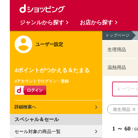
ジャンルから探す
お店から探す
トップページ
ユーザー設定
生理用品
温熱用品
dポイントがつかえる＆たまる
dアカウントでログイン・登録
詳細検索へ
衛生用品
スペシャル＆セール
1
～
60
/
6
セール対象の商品一覧