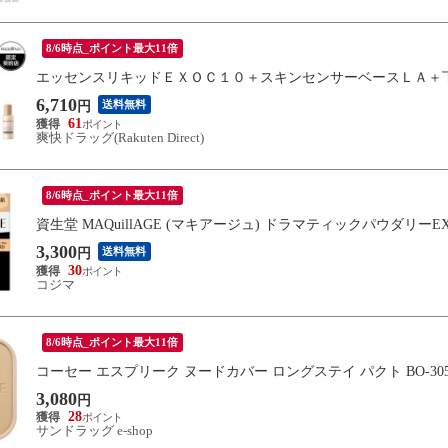
8/6時点_ポイント最大11倍
エッセンスリキッドＥＸＯＣ１０＋スキンセンサーベースＬＡ＋
6,710
送料無料
円
61
爽快ドラッグ(Rakuten Direct)
8/6時点_ポイント最大11倍
資生堂 MAQuillAGE (マキアージュ) ドラマティックパウダリーEX 
3,300
送料無料
円
30
コジマ
8/6時点_ポイント最大11倍
コーセー エスプリーク ヌードカバー ロングステイ パクト BO-305 
3,080
円
28
サンドラッグ e-shop