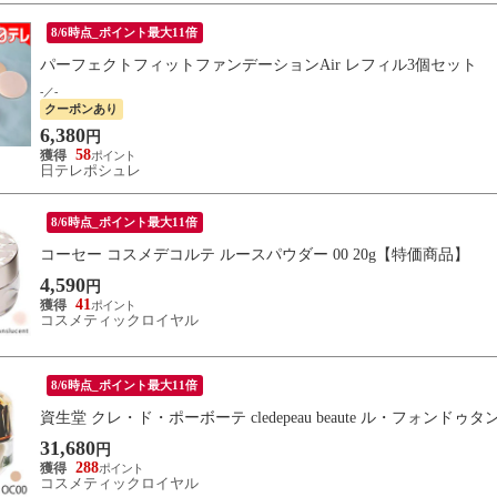
8/6時点_ポイント最大11倍
パーフェクトフィットファンデーションAir レフィル3個セット
-／-
クーポンあり
6,380
円
58
日テレポシュレ
8/6時点_ポイント最大11倍
コーセー コスメデコルテ ルースパウダー 00 20g【特価商品】
4,590
円
41
コスメティックロイヤル
8/6時点_ポイント最大11倍
資生堂 クレ・ド・ポーボーテ cledepeau beaute ル・フォンドゥタン
31,680
円
288
コスメティックロイヤル