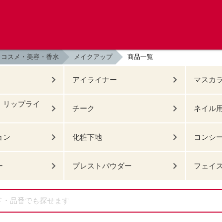
コスメ・美容・香水
メイクアップ
商品一覧
アイライナー
マスカ
・リップライ
チーク
ネイル
ョン
化粧下地
コンシ
ー
プレストパウダー
フェイ