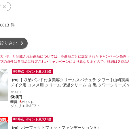
プ
9,613
件
絞り込む
大○倍」と記載された商品については、各商品ごとに設定されたキャンペーン条件
プの条件は各商品に設定されたキャンペーンにより異なりますので、詳細は各商品
8/6時点_ポイント最大11倍
[ 収納バンド付き美容クリームスパチュラ タワー ] 山崎実業 tower 4038 4039 / シリコーン シリコン メイク道具 化粧品用
【PR】
メイク用 コスメ用 クリーム 保湿クリーム 白 黒 タ
ホワイト
660
円
6
ソムリエ＠ギフト
8/6時点_ポイント最大11倍
パーフェクトフィットファンデーションAir
【PR】