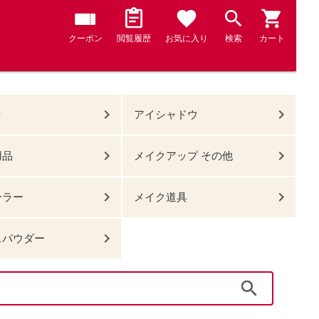
クーポン
閲覧履歴
お気に入り
検索
カート
ラ
アイシャドウ
用品
メイクアップ その他
ーラー
メイク道具
スパウダー
検索