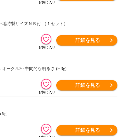
下地特製サイズＮＢ付 （１セット）
詳細を見る
オークル20 中間的な明るさ (9.3g)
詳細を見る
9g
詳細を見る