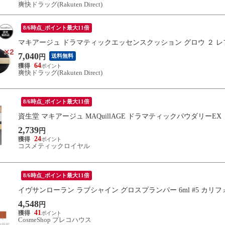
爽快ドラッグ(Rakuten Direct)
8/6時点_ポイント最大11倍
マキアージュ ドラマティックエッセンスクッション グロウ ２ レ
7,040
送料無料
円
64
爽快ドラッグ(Rakuten Direct)
8/6時点_ポイント最大11倍
資生堂 マキアージュ MAQuillAGE ドラマティックパウダリーE
2,739
円
24
コスメティックロイヤル
8/6時点_ポイント最大11倍
イヴサンローラン ラブシャイン グロスプランパー 6ml #5 カリ
4,548
円
41
CosmeShop プレコハウス