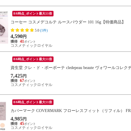
8/6時点_ポイント最大11倍
コーセー コスメデコルテ ルースパウダー 101 16g【特価商品】
5.0
(1件)
4,590
円
41
コスメティックロイヤル
8/6時点_ポイント最大11倍
資生堂 クレ・ド・ポーボーテ cledepeau beaute ヴォワールコレ
7,425
円
67
コスメティックロイヤル
8/6時点_ポイント最大11倍
カバーマーク COVERMARK フローレスフィット（リフィル） FR
4,985
円
45
コスメティックロイヤル