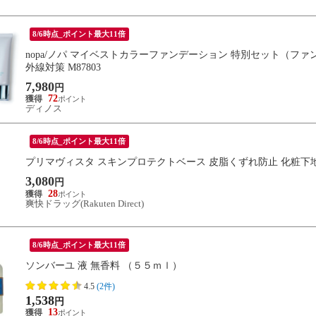
8/6時点_ポイント最大11倍
nopa/ノパ マイベストカラーファンデーション 特別セット（ファ
外線対策 M87803
7,980
円
72
ディノス
8/6時点_ポイント最大11倍
プリマヴィスタ スキンプロテクトベース 皮脂くずれ防止 化粧下
3,080
円
28
爽快ドラッグ(Rakuten Direct)
8/6時点_ポイント最大11倍
ソンバーユ 液 無香料 （５５ｍｌ）
4.5
(2件)
1,538
円
13