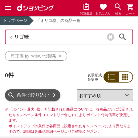
閲覧履歴
お気に入り
検索
カート
トップページ
「オリゴ糖」の商品一覧
検索
雅正庵 by おやいづ製茶
0件
表示形式
を変更
リスト
グリッド
条件で絞り込む
※
「ポイント最大○倍」と記載された商品については、各商品ごとに設定され
たキャンペーン条件（エントリー含む）によりポイント付与倍率が決定し
ます。
ポイントアップの条件は各商品に設定されたキャンペーンにより異なりま
すので、詳細は各商品詳細ページよりご確認ください。