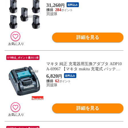
スライド式 10.8V-1.5Ah【充電式 バッテリ
31,260
円
送料込み
ー式 電動 バッテリー 交換品 オプション
284
替え 工具 diy 充電池 makita 正規品 マキタ
買援隊
純正 BL1015 日本仕様 マキタ正規取扱店】
詳細を見る
8/9時点_ポイント最大11倍
マキタ 純正 充電器用互換アダプタ ADP10
A-69967 【マキタ makita 充電式 バッテリ
ー 充電機 オプション品 部品用 リチウム 1
6,820
円
送料込み
4.4V 18V 充電器用 純正 充電器 互換アダプ
62
タ ADP10 日本仕様】【おしゃれ おすす
買援隊
め】
詳細を見る