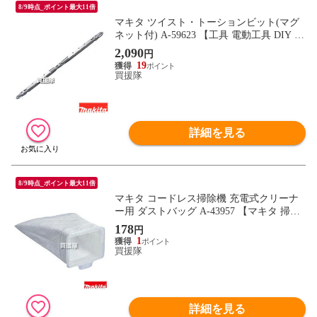
8/9時点_ポイント最大11倍
マキタ ツイスト・トーションビット(マグ
ネット付) A-59623 【工具 電動工具 DIY ツ
ール 工具 用品 大工 日曜大工 ビット オプ
2,090
円
ション マキタ 純正 部品 トーションタフビ
19
ット マグネット付 A-59623 makita 正規品
買援隊
日本仕様 新品 パーツ】【おしゃれ おすす
め】
詳細を見る
8/9時点_ポイント最大11倍
マキタ コードレス掃除機 充電式クリーナ
ー用 ダストバッグ A-43957 【マキタ 掃除
機 ダストバッグ 紙パック A-43957 純正 正
178
円
規品 日本仕様 新品 makita 純正 部品 オプ
1
ション】【おしゃれ おすすめ】
買援隊
詳細を見る