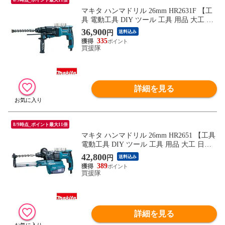
マキタ ハンマドリル 26mm HR2631F 【工
具 電動工具 DIY ツール 工具 用品 大工 日
曜大工 穴あけ 穴 ネジ ハツリ makita 正規
36,900
円
送料込み
品 日本仕様 マキタ正規取扱店】【おしゃ
335
れ おすすめ】
買援隊
詳細を見る
8/9時点_ポイント最大11倍
マキタ ハンマドリル 26mm HR2651 【工具
電動工具 DIY ツール 工具 用品 大工 日曜
大工 穴あけ 穴 ネジ ハツリ makita 正規品
42,800
円
送料込み
日本仕様 マキタ正規取扱店】【おしゃれ
389
おすすめ】
買援隊
詳細を見る