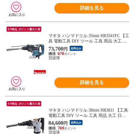
詳細を見る
8/9時点_ポイント最大11倍
マキタ ハンマドリル 35mm HR3541FC 【工
具 電動工具 DIY ツール 工具 用品 大工 日
曜大工 穴あけ 穴 ネジ ハツリ makita 正規
73,700
円
送料込み
品 日本仕様 マキタ正規取扱店】【おしゃ
670
れ おすすめ】
買援隊
詳細を見る
8/9時点_ポイント最大11倍
マキタ ハンマドリル 38mm HR3811 【工具
電動工具 DIY ツール 工具 用品 大工 日曜
大工 穴あけ 穴 ネジ ハツリ makita 正規品
84,600
円
送料込み
日本仕様 マキタ正規取扱店】【おしゃれ
769
おすすめ】
買援隊