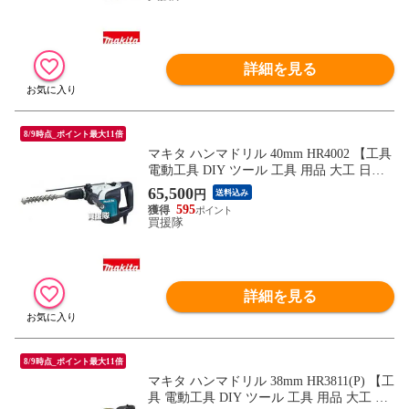
詳細を見る
8/9時点_ポイント最大11倍
マキタ ハンマドリル 40mm HR4002 【工具
電動工具 DIY ツール 工具 用品 大工 日曜
大工 穴あけ 穴 ネジ ハツリ makita 正規品
65,500
円
送料込み
日本仕様 マキタ正規取扱店】【おしゃれ
595
おすすめ】
買援隊
詳細を見る
8/9時点_ポイント最大11倍
マキタ ハンマドリル 38mm HR3811(P) 【工
具 電動工具 DIY ツール 工具 用品 大工 日