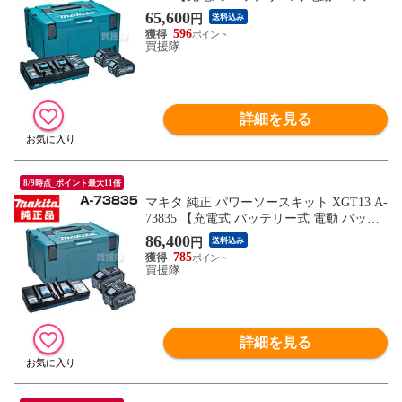
ー 交換品 オプション 替え 工具 diy チャー
65,600
円
送料込み
ヂャー チャージャー makita 正規品 マキタ
596
純正 充電器 日本仕様 マキタ正規取扱店】
買援隊
【おしゃれ おすすめ】
詳細を見る
8/9時点_ポイント最大11倍
マキタ 純正 パワーソースキット XGT13 A-
73835 【充電式 バッテリー式 電動 バッテ
リー 交換品 オプション 替え 工具 diy チャ
86,400
円
送料込み
ーヂャー チャージャー makita 正規品 マキ
785
タ 純正 充電器 日本仕様 マキタ正規取扱
買援隊
店】【おしゃれ おすすめ】
詳細を見る