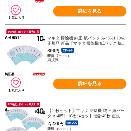
詳細を見る
8/9時点_ポイント最大11倍
マキタ 掃除機 純正 紙パック A-48511 10枚
正規品 新品【マキタ 掃除機 紙パック 抗菌
紙 10枚 A-48511 紙パック式クリーナ用 交
800
円
送料込み
換 消耗品 makita 純正 正規品 cl103d、cl113
7
fdにも使える】【おしゃれ おすすめ】
買援隊
詳細を見る
8/9時点_ポイント最大11倍
【40枚セット】マキタ 掃除機 純正 紙パッ
ク A-48511 10枚×4セット 合計40枚 正規品
新品【マキタ 掃除機 紙パック 抗菌紙 A-48
2,220
円
送料込み
511 紙パック式クリーナ用 交換 消耗品 ma
20