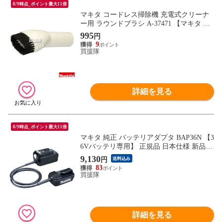
8/9時点_ポイント最大11倍
マキタ コードレス掃除機 充電式クリーナ
ー用 ラウンドブラシ A-37471 【マキタ 掃
除機 ラウンドブラシ 部品 A-37471 純正 正
995
円
規品 日本仕様 新品 makita 純正 部品 オプ
9
ション】【おしゃれ おすすめ】
買援隊
詳細を見る
8/9時点_ポイント最大11倍
マキタ 純正 バッテリアダプタ BAP36N 【3
6Vバッテリ専用】 正規品 日本仕様 新品
【バッテリ 充電器 充電 makita 新品 激安
9,130
円
送料込み
セール 通販 価格 特価 正規品 マキタ 純正
83
日本仕様 マキタ正規取扱店 部品番号A-512
買援隊
25】【おしゃれ おすすめ】
詳細を見る