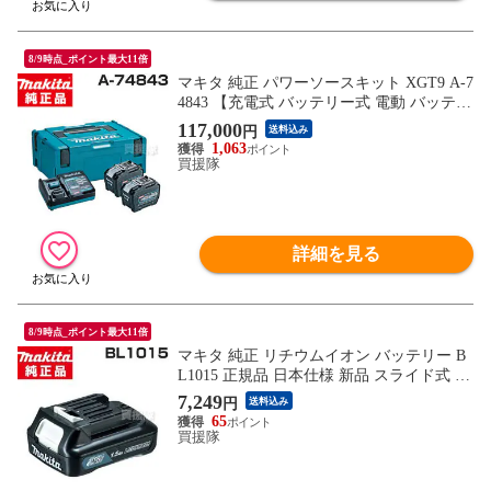
8/9時点_ポイント最大11倍
マキタ 純正 パワーソースキット XGT9 A-7
4843 【充電式 バッテリー式 電動 バッテリ
ー 交換品 オプション 替え 工具 diy チャー
117,000
円
送料込み
ヂャー チャージャー makita 正規品 マキタ
1,063
純正 充電器 日本仕様 マキタ正規取扱店】
買援隊
【おしゃれ おすすめ】
詳細を見る
8/9時点_ポイント最大11倍
マキタ 純正 リチウムイオン バッテリー B
L1015 正規品 日本仕様 新品 スライド式 1
0.8V-1.5Ah【充電式 バッテリー式 電動 バ
7,249
円
送料込み
ッテリー 交換品 オプション 替え 工具 diy
65
充電池 makita 正規品 マキタ 純正 BL1015
買援隊
日本仕様 マキタ正規取扱店 おすすめ】