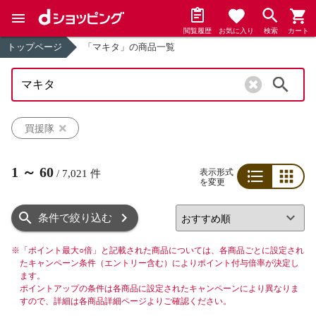
閲覧履歴
お気に入り
検索
カート
トップページ
「マキタ」の商品一覧
検索
買援隊
1
～
60
表示形式
/
7,021
件
を変更
リスト
グリッド
条件で絞り込む
※
「ポイント最大○倍」と記載された商品については、各商品ごとに設定され
たキャンペーン条件（エントリー含む）によりポイント付与倍率が決定し
ます。
ポイントアップの条件は各商品に設定されたキャンペーンにより異なりま
すので、詳細は各商品詳細ページよりご確認ください。