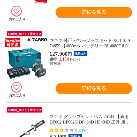
詳細を見る
8/9時点_ポイント最大11倍
マキタ 純正 パワーソースキット XGT10 A-
74859 【40Vmax バッテリー BL4080F 8.0A
h 2個 2口 急速充電器 DC40RB ケース セッ
127,000
円
送料込み
ト makita 正規品 マキタ 純正 日本仕様 マ
1,154
キタ正規取扱店 新品】【おしゃれ おすす
買援隊
め】
詳細を見る
8/9時点_ポイント最大11倍
マキタ グリップセット品 A-75144 【適用
DF002 HP002G DF484D HP484D 工具 用品
makita 純正品 パーツ 部品 消耗品 交換 変
3.0
(1件)
え 替え オプション品】【おしゃれ おすす
5,720
送料込み