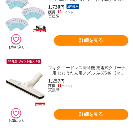
新品【マキタ 掃除機 紙パック 抗菌紙 A-48
1,730
円
送料込み
511 紙パック式クリーナ用 交換 消耗品 ma
15
kita 純正 正規品 cl103d、cl113fdにも使え
買援隊
る】【おしゃれ おすすめ】
詳細を見る
8/9時点_ポイント最大11倍
マキタ コードレス掃除機 充電式クリーナ
ー用 じゅうたん用ノズル A-37546 【マキ
タ 掃除機 ノズル じゅうたん用 部品 A-375
1,257
円
46 純正 正規品 日本仕様 新品 makita 純正
11
部品 オプション】【おしゃれ おすすめ】
買援隊
詳細を見る