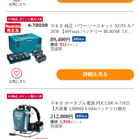
8/9時点_ポイント最大11倍
マキタ 純正 パワーソースキット XGT6 A-7
2039 【40Vmax バッテリー BL4050F 5.0Ah
2個 2口 急速充電器 DC40RB ケース セット
89,400
円
送料込み
makita 正規品 マキタ 純正 日本仕様 マキタ
812
正規取扱店 新品】【おしゃれ おすすめ】
買援隊
詳細を見る
8/9時点_ポイント最大11倍
マキタ ポータブル電源 PDC1200 A-71825
【大容量 1200Wh 6.0Ahバッテリ11個分の
エネルギー 長時間駆動 燃料ゼロ 防滴 防じ
212,800
円
送料込み
ん 防水 IPX4 makita 正規品 マキタ 純正 日
1,934
本仕様 マキタ正規取扱店 新品】【おしゃ
買援隊
れ おすすめ】