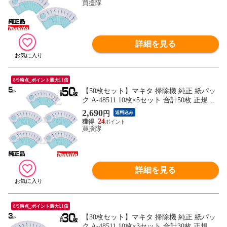
kita 純正 正規品 cl103d、cl113fdにも使え
買援隊
る】【おしゃれ おすすめ】
詳細を見る
8/9時点_ポイント最大11倍
【50枚セット】マキタ 掃除機 純正 紙パッ
ク A-48511 10枚×5セット 合計50枚 正規品
新品【マキタ 掃除機 紙パック 抗菌紙 A-48
2,690
円
送料込み
511 紙パック式クリーナ用 交換 消耗品 ma
24
kita 純正 正規品 cl103d、cl113fdにも使え
買援隊
る】【おしゃれ おすすめ】
詳細を見る
8/9時点_ポイント最大11倍
【30枚セット】マキタ 掃除機 純正 紙パッ
ク A-48511 10枚×3セット 合計30枚 正規品