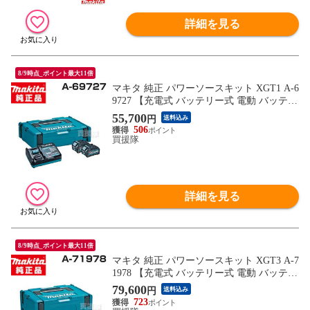
詳細を見る
8/9時点_ポイント最大11倍
マキタ 純正 パワーソースキット XGT1 A-6
9727 【充電式 バッテリー式 電動 バッテリ
ー 交換品 オプション 替え 工具 diy チャー
55,700
円
送料込み
ヂャー チャージャー makita 正規品 マキタ
506
純正 充電器 日本仕様 マキタ正規取扱店】
買援隊
【おしゃれ おすすめ】
詳細を見る
8/9時点_ポイント最大11倍
マキタ 純正 パワーソースキット XGT3 A-7
1978 【充電式 バッテリー式 電動 バッテリ
ー 交換品 オプション 替え 工具 diy チャー
79,600
円
送料込み
ヂャー チャージャー makita 正規品 マキタ
723