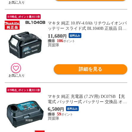
8/9時点_ポイント最大11倍
マキタ 純正 10.8V-4.0Ah リチウムイオンバ
ッテリー スライド式 BL1040B 正規品 日本
仕様 新品 【充電式 バッテリー式 電動 バ
11,680
円
送料込み
ッテリー 交換品 オプション 替え 工具 diy
106
充電池 makita 正規品 マキタ 純正 充電器
買援隊
日本仕様 マキタ正規取扱店】【おしゃれ
おすすめ】
詳細を見る
8/9時点_ポイント最大11倍
マキタ 純正 充電器 (7.2V用) DC07SB 【充
電式 バッテリー式 バッテリー 交換品 オプ
ション 替え チャーヂャー チャージャー 純
6,500
円
送料込み
正 充電器 日本仕様 新品 makita 正規品 ま
59
きた バッテリー充電 オプション 専用 バッ
買援隊
テリ 充電機 マキタ正規取扱店】