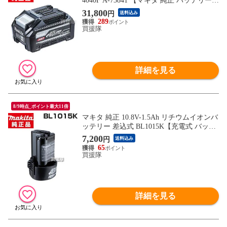
4040F A-73841 【マキタ 純正 バッテリー
新品 makita 正規品 日本仕様 充電式 バッテ
31,800
円
送料込み
リー式 電動 交換品 オプション 替え 工具 d
289
iy 充電池 交換 リチウムイオン 電池】【お
買援隊
しゃれ おすすめ】
詳細を見る
8/9時点_ポイント最大11倍
マキタ 純正 10.8V-1.5Ah リチウムイオンバ
ッテリー 差込式 BL1015K【充電式 バッテ
リー式 電動 バッテリー 交換品 オプション
7,200
円
送料込み
替え 工具 diy 充電池 makita 正規品 マキタ
65
純正 充電器 日本仕様 マキタ正規取扱店】
買援隊
【おしゃれ おすすめ】
詳細を見る