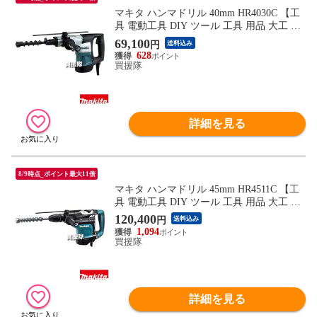
マキタ ハンマドリル 40mm HR4030C 【工
具 電動工具 DIY ツール 工具 用品 大工 日
曜大工 穴あけ 穴 ネジ ハツリ makita 正規
69,100
円
送料込み
品 日本仕様 マキタ正規取扱店】【おしゃ
628
れ おすすめ】
買援隊
詳細を見る
8/9時点_ポイント最大11倍
マキタ ハンマドリル 45mm HR4511C 【工
具 電動工具 DIY ツール 工具 用品 大工 日
曜大工 穴あけ 穴 ネジ ハツリ makita 正規
120,400
円
送料込み
品 日本仕様 マキタ正規取扱店】【おしゃ
1,094
れ おすすめ】
買援隊
詳細を見る