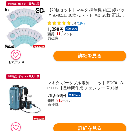
8/9時点_ポイント最大11倍
【20枚セット】マキタ 掃除機 純正 紙パッ
ク A-48511 10枚×2セット 合計20枚 正規品
新品【マキタ 掃除機 紙パック 抗菌紙 A-48
5.0
(1件)
511 紙パック式クリーナ用 交換 消耗品 ma
1,290
円
送料込み
kita 純正 正規品 cl103d、cl113fdにも使え
11
る】【おしゃれ おすすめ】
買援隊
詳細を見る
8/9時点_ポイント最大11倍
マキタ ポータブル電源ユニット PDC01 A-
69098 【長時間作業 チェンソー 草刈機 ブ
ロワ ヘッジトリマ ディスクグラインダ ハ
78,650
円
送料込み
ンマドリル 用 makita 正規品 マキタ 純正
715
日本仕様 マキタ正規取扱店 新品】【おし
買援隊
ゃれ おすすめ】
詳細を見る