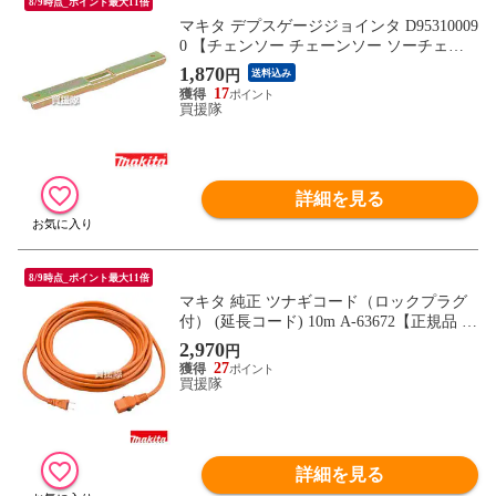
8/9時点_ポイント最大11倍
マキタ デプスゲージジョインタ D95310009
0 【チェンソー チェーンソー ソーチェン
ソー オプション アクセサリー 純正 正規品
1,870
円
送料込み
日本仕様 新品 makita 純正 部品 オプショ
17
ン】【おしゃれ おすすめ】
買援隊
詳細を見る
8/9時点_ポイント最大11倍
マキタ 純正 ツナギコード（ロックプラグ
付） (延長コード) 10m A-63672【正規品 日
本仕様 園芸用品 電動芝刈機 ツナギコード
2,970
円
延長コード 10m マキタ バリカン ヘッジト
27
リマー 芝刈り機 オプション 新品 makita 】
買援隊
【おしゃれ おすすめ】
詳細を見る