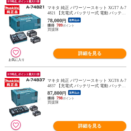
8/9時点_ポイント最大11倍
マキタ 純正 パワーソースキット XGT7 A-7
4821 【充電式 バッテリー式 電動 バッテリ
ー 交換品 オプション 替え 工具 diy チャー
78,000
円
送料込み
ヂャー チャージャー makita 正規品 マキタ
709
純正 充電器 日本仕様 マキタ正規取扱店】
買援隊
【おしゃれ おすすめ】
詳細を見る
8/9時点_ポイント最大11倍
マキタ 純正 パワーソースキット XGT8 A-7
4837 【充電式 バッテリー式 電動 バッテリ
ー 交換品 オプション 替え 工具 diy チャー
87,800
円
送料込み
ヂャー チャージャー makita 正規品 マキタ
798
純正 充電器 日本仕様 マキタ正規取扱店】
買援隊
【おしゃれ おすすめ】
詳細を見る