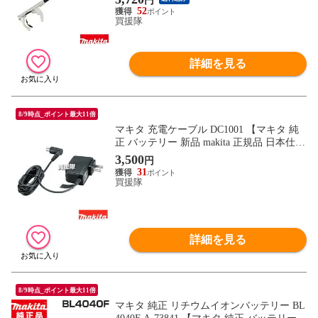
円
め】
52
買援隊
詳細を見る
8/9時点_ポイント最大11倍
マキタ 充電ケーブル DC1001 【マキタ 純
正 バッテリー 新品 makita 正規品 日本仕様
充電池 充電式 バッテリー式 電動 交換品
3,500
円
オプション 替え 工具 diy 純正品 バッテリ
31
交換 リチウムイオン 電池】【おしゃれ お
買援隊
すすめ】
詳細を見る
8/9時点_ポイント最大11倍
マキタ 純正 リチウムイオンバッテリー BL