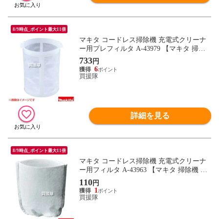
8/9時点_ポイント最大11倍
マキタ コードレス掃除機 充電式クリーナ
ー用プレフィルタ A-43979 【マキタ 掃除
機 プレフィルター A-43979 純正 正規品 日
733
円
本仕様 新品 makita 純正 部品 オプション】
6
【おしゃれ おすすめ】
買援隊
詳細を見る
8/9時点_ポイント最大11倍
マキタ コードレス掃除機 充電式クリーナ
ー用フィルタ A-43963 【マキタ 掃除機 フ
ィルター A-43963 純正 正規品 日本仕様 新
110
円
品 makita 純正 部品 オプション】【おしゃ
1
れ おすすめ】
買援隊