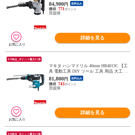
曜大工 穴あけ 穴 ネジ ハツリ makita 正規
84,900
円
送料込み
品 日本仕様 マキタ正規取扱店】【おしゃ
771
れ おすすめ】
買援隊
詳細を見る
8/9時点_ポイント最大11倍
マキタ ハンマドリル 40mm HR4013C 【工
具 電動工具 DIY ツール 工具 用品 大工 日
曜大工 穴あけ 穴 ネジ ハツリ makita 正規
81,800
円
送料込み
品 日本仕様 マキタ正規取扱店】【おしゃ
743
れ おすすめ】
買援隊
詳細を見る
8/9時点_ポイント最大11倍