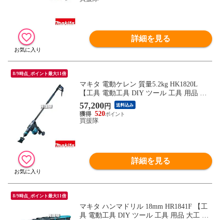
詳細を見る
8/9時点_ポイント最大11倍
マキタ 電動ケレン 質量5.2kg HK1820L
【工具 電動工具 DIY ツール 工具 用品 大
工 日曜大工 セメント コンクリート モルタ
57,200
円
送料込み
ル 汚れを取り 砕く 粉砕 makita 正規品 日
520
本仕様 マキタ正規取扱店】【おしゃれ お
買援隊
すすめ】
詳細を見る
8/9時点_ポイント最大11倍
マキタ ハンマドリル 18mm HR1841F 【工
具 電動工具 DIY ツール 工具 用品 大工 日