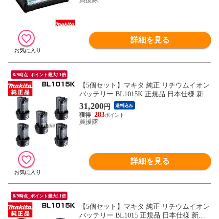
正規取扱店 新品】【おしゃれ おすすめ】
詳細を見る
8/9時点_ポイント最大11倍
【5個セット】マキタ 純正 リチウムイオン
バッテリー BL1015K 正規品 日本仕様 新品
差込式 10.8V-1.5Ah【充電式 バッテリー式
31,200
円
送料込み
電動 バッテリー 交換品 オプション 替え
283
工具 diy 充電池 makita 正規品 マキタ 純正
買援隊
BL1015K 日本仕様 マキタ正規取扱店】
詳細を見る
8/9時点_ポイント最大11倍
【5個セット】マキタ 純正 リチウムイオン
バッテリー BL1015 正規品 日本仕様 新品