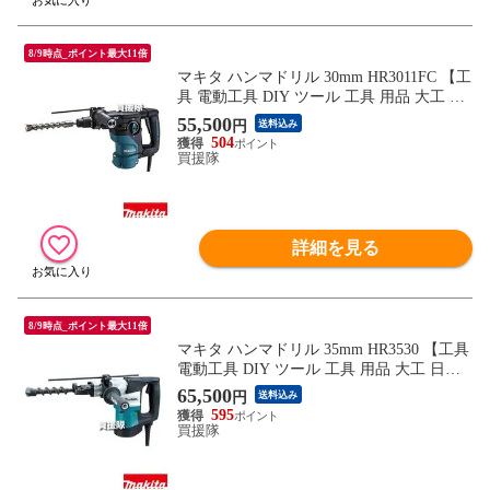
8/9時点_ポイント最大11倍
マキタ ハンマドリル 30mm HR3011FC 【工
具 電動工具 DIY ツール 工具 用品 大工 日
曜大工 穴あけ 穴 ネジ ハツリ makita 正規
55,500
円
送料込み
品 日本仕様 マキタ正規取扱店】【おしゃ
504
れ おすすめ】
買援隊
詳細を見る
8/9時点_ポイント最大11倍
マキタ ハンマドリル 35mm HR3530 【工具
電動工具 DIY ツール 工具 用品 大工 日曜
大工 穴あけ 穴 ネジ ハツリ makita 正規品
65,500
円
送料込み
日本仕様 マキタ正規取扱店】【おしゃれ
595
おすすめ】
買援隊