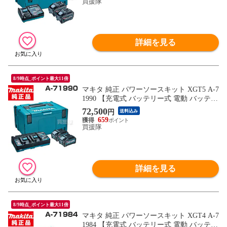
純正 充電器 日本仕様 マキタ正規取扱店】
買援隊
【おしゃれ おすすめ】
詳細を見る
8/9時点_ポイント最大11倍
マキタ 純正 パワーソースキット XGT5 A-7
1990 【充電式 バッテリー式 電動 バッテリ
ー 交換品 オプション 替え 工具 diy チャー
72,500
円
送料込み
ヂャー チャージャー makita 正規品 マキタ
659
純正 充電器 日本仕様 マキタ正規取扱店】
買援隊
【おしゃれ おすすめ】
詳細を見る
8/9時点_ポイント最大11倍
マキタ 純正 パワーソースキット XGT4 A-7
1984 【充電式 バッテリー式 電動 バッテリ