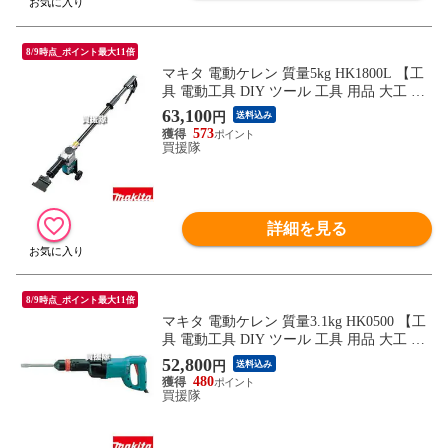
8/9時点_ポイント最大11倍
マキタ 電動ケレン 質量5kg HK1800L 【工
具 電動工具 DIY ツール 工具 用品 大工 日
曜大工 セメント コンクリート モルタル 汚
63,100
円
送料込み
れを取り 砕く 粉砕 makita 正規品 日本仕様
573
マキタ正規取扱店】【おしゃれ おすすめ】
買援隊
詳細を見る
8/9時点_ポイント最大11倍
マキタ 電動ケレン 質量3.1kg HK0500 【工
具 電動工具 DIY ツール 工具 用品 大工 日
曜大工 セメント コンクリート モルタル 汚
52,800
円
送料込み
れを取り 砕く 粉砕 makita 正規品 日本仕様
480
マキタ正規取扱店】【おしゃれ おすすめ】
買援隊