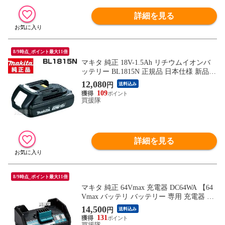
詳細を見る
8/9時点_ポイント最大11倍
マキタ 純正 18V-1.5Ah リチウムイオンバ
ッテリー BL1815N 正規品 日本仕様 新品
【充電式 バッテリー式 電動 バッテリー 交
12,080
円
送料込み
換品 オプション 替え 工具 diy 充電池 makit
109
a 正規品 マキタ 純正 充電器 日本仕様 マキ
買援隊
タ正規取扱店 部品番号A-60311】【おしゃ
れ おす
詳細を見る
8/9時点_ポイント最大11倍
マキタ 純正 64Vmax 充電器 DC64WA 【64
Vmax バッテリ バッテリー 専用 充電器 交
換品 オプション 替え チャーヂャー チャー
14,500
円
送料込み
ジャー 充電 電動 工具 DIY オプション品 m
131
akita 正規品 マキタ 純正 日本仕様 マキタ
買援隊