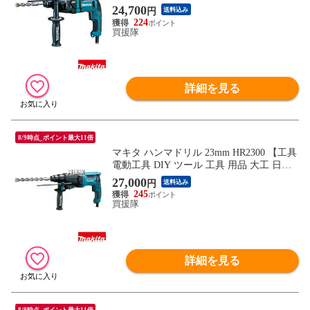
曜大工 穴あけ 穴 ネジ ハツリ makita 正規
24,700
円
送料込み
品 日本仕様 マキタ正規取扱店】【おしゃ
224
れ おすすめ】
買援隊
詳細を見る
8/9時点_ポイント最大11倍
マキタ ハンマドリル 23mm HR2300 【工具
電動工具 DIY ツール 工具 用品 大工 日曜
大工 穴あけ 穴 ネジ ハツリ makita 正規品
27,000
円
送料込み
日本仕様 マキタ正規取扱店】【おしゃれ
245
おすすめ】
買援隊
詳細を見る
8/9時点_ポイント最大11倍