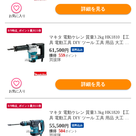
詳細を見る
8/9時点_ポイント最大11倍
マキタ 電動ケレン 質量3.2kg HK1810 【工
具 電動工具 DIY ツール 工具 用品 大工 日
曜大工 セメント コンクリート モルタル 汚
61,500
円
送料込み
れを取り 砕く 粉砕 makita 正規品 日本仕様
559
マキタ正規取扱店】【おしゃれ おすすめ】
買援隊
詳細を見る
8/9時点_ポイント最大11倍
マキタ 電動ケレン 質量3.3kg HK1820 【工
具 電動工具 DIY ツール 工具 用品 大工 日
曜大工 セメント コンクリート モルタル 汚
55,500
円
送料込み
れを取り 砕く 粉砕 makita 正規品 日本仕様
504
マキタ正規取扱店】【おしゃれ おすすめ】
買援隊