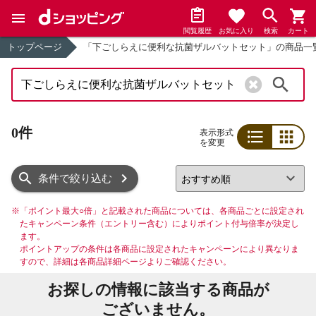
閲覧履歴
お気に入り
検索
カート
トップページ
「下ごしらえに便利な抗菌ザルバットセット」の商品一
検索
0件
表示形式
を変更
リスト
グリッド
条件で絞り込む
※
「ポイント最大○倍」と記載された商品については、各商品ごとに設定され
たキャンペーン条件（エントリー含む）によりポイント付与倍率が決定し
ます。
ポイントアップの条件は各商品に設定されたキャンペーンにより異なりま
すので、詳細は各商品詳細ページよりご確認ください。
お探しの情報に該当する商品が
ございません。