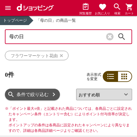
閲覧履歴
お気に入り
検索
カート
トップページ
「母の日」の商品一覧
検索
フラワーマーケット花由
0件
表示形式
を変更
リスト
グリッド
条件で絞り込む
※
「ポイント最大○倍」と記載された商品については、各商品ごとに設定され
たキャンペーン条件（エントリー含む）によりポイント付与倍率が決定し
ます。
ポイントアップの条件は各商品に設定されたキャンペーンにより異なりま
すので、詳細は各商品詳細ページよりご確認ください。