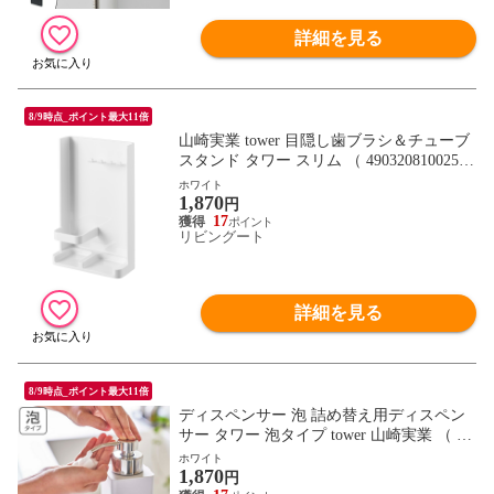
詳細を見る
8/9時点_ポイント最大11倍
山崎実業 tower 目隠し歯ブラシ＆チューブ
スタンド タワー スリム （ 4903208100250
タワーシリーズ 歯ブラシスタンド チュー
ホワイト
1,870
ブスタンド 歯ブラシ立て 歯ブラシホルダ
円
ー 歯ブラシ収納 目隠し 歯ブラシ＆チュー
17
リビングート
ブ スタンド 収納 ） 【ホワイト】
詳細を見る
8/9時点_ポイント最大11倍
ディスペンサー 泡 詰め替え用ディスペン
サー タワー 泡タイプ tower 山崎実業 （ お
風呂 洗面所 洗面 ハンドソープ タワーシリ
ホワイト
1,870
ーズ ポンプ ボトル ソープ 洗顔 液体せっ
円