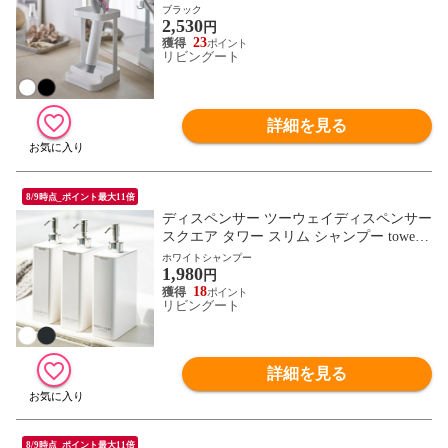
アイロン置き ヘアーアイロントレー ヘア
ブラック
2,530
アイロン 収納 コテ アイロンホルダー スタ
円
ンド収納 立て 耐熱 トレイ トレー 台 洗面
23
リビングート
収納 洗面所 ） 【ブラック】
詳細を見る
8/9時点_ポイント最大11倍
ディスペンサー ツーウェイディスペンサー
スクエア タワー スリム シャンプー tower
山崎実業 （ ボディーソープ コンディショ
ホワイトシャンプー
1,980
ナー リンス お風呂 シャンプーボトル ポン
円
プボトル 詰め替え 白 黒 ディスペンサーボ
18
リビングート
トル ）【 ホワイトシャンプー 】
詳細を見る
8/9時点_ポイント最大11倍