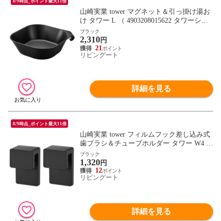
8/9時点_ポイント最大11倍
山崎実業 tower マグネット＆引っ掛け湯お
け タワー L （ 4903208015622 タワーシリ
ーズ 湯おけ おけ 風呂桶 マグネット 洗面
ブラック
2,310
器 風呂おけ 磁石 桶 吊り下げ 引っ掛け 壁
円
面 バス 収納 壁 風呂 浮かせて収納 浮かせ
21
リビングート
る収納 四角形 ） 【ブラック】
詳細を見る
8/9時点_ポイント最大11倍
山崎実業 tower フィルムフック差し込み式
歯ブラシ＆チューブホルダー タワー W4 2
個組 （ 4903208014939 タワーシリーズ フ
ブラック
1,320
ィルムフック 差し込み式 2個 歯ブラシ＆
円
チューブ ホルダー 差し込み ） 【ブラッ
12
リビングート
ク】
詳細を見る