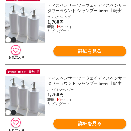
ディスペンサー ツーウェイディスペンサー
タワーラウンド シャンプー tower 山崎実業
（ ボディーソープ コンディショナー リン
ブラックシャンプー
1,760
ス お風呂 ボトル 詰め替えボトル 白 黒 詰
円
め替え容器 おしゃれ ソープ ） 【 ブラッ
16
リビングート
クシャンプー 】
詳細を見る
8/9時点_ポイント最大11倍
ディスペンサー ツーウェイディスペンサー
タワーラウンド シャンプー tower 山崎実業
（ ボディーソープ コンディショナー リン
ホワイトシャンプー
1,760
ス お風呂 ボトル 詰め替えボトル 白 黒 詰
円
め替え容器 おしゃれ ソープ ） 【 ホワイ
16
リビングート
トシャンプー 】
詳細を見る