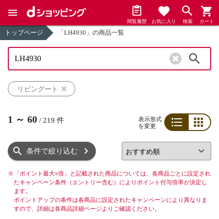
閲覧履歴
お気に入り
検索
カート
トップページ
「LH4930」の商品一覧
検索
リビングート
1
～
60
表示形式
/
219
件
を変更
リスト
グリッド
条件で絞り込む
※
「ポイント最大○倍」と記載された商品については、各商品ごとに設定され
たキャンペーン条件（エントリー含む）によりポイント付与倍率が決定し
ます。
ポイントアップの条件は各商品に設定されたキャンペーンにより異なりま
すので、詳細は各商品詳細ページよりご確認ください。