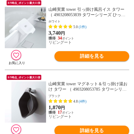
8/9時点_ポイント最大11倍
山崎実業 tower 引っ掛け風呂イス タワー
（ 4903208053839 タワーシリーズ ひっか
け 引っ掛け 引っかけ 風呂 イス バスチェ
ホワイト
ア 30 壁面 壁 収納 フック お風呂 浴室 いす
5.0
(1件)
椅子 滑り止め ） 【ホワイト】
3,740
円
34
リビングート
詳細を見る
8/9時点_ポイント最大11倍
山崎実業 tower マグネット＆引っ掛け湯お
け タワー （ 4903208053785 タワーシリー
ズ 洗面器 マグネット 湯おけ 風呂おけ 磁
ブラック
石 桶 吊り下げ 引っ掛け フック 壁面 バス
4.8
(4件)
収納 壁 バー シャワーフック 風呂 浮かせ
1,870
円
て収納 ） 【ブラック】
17
リビングート
詳細を見る