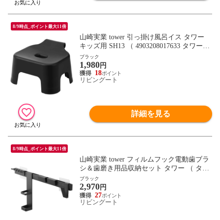
8/9時点_ポイント最大11倍
山崎実業 tower 引っ掛け風呂イス タワー
キッズ用 SH13 （ 4903208017633 タワーシ
リーズ 風呂いす バスチェア 風呂椅子 子ど
ブラック
1,980
も用 風呂イス こども用 浴室椅子 バススツ
円
ール 腰かけ お風呂グッズ 幼児 子ども キ
18
リビングート
ッズ 座面高13cm ） 【ブラック】
詳細を見る
8/9時点_ポイント最大11倍
山崎実業 tower フィルムフック電動歯ブラ
シ＆歯磨き用品収納セット タワー （ タワ
ーシリーズ 電動歯ブラシ収納 歯磨き用品
ブラック
2,970
収納 電動歯ブラシホルダー フィルムフッ
円
ク 歯ブラシ 電動歯ブラシ 歯磨き粉 コップ
27
リビングート
ホルダー ） 【ブラック】