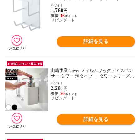
8049764 掃除道具 収納 浴室 ホルダー ツー
ホワイト
1,760
ルホルダー スチール 磁石 マグネット クリ
円
ーニングツール スポンジ フック 壁 壁面
16
リビングート
） 【ホワイト】
詳細を見る
8/9時点_ポイント最大11倍
山崎実業 tower フィルムフックディスペン
サー タワー 泡タイプ （ タワーシリーズ
フィルムフック ディスペンサー 泡 詰め替
ホワイト
2,201
え ボトル 泡ハンドソープ ポンプ 詰め替え
円
ボトル 引っ掛ける 入れ物 ホワイト ブラッ
20
リビングート
ク ） 【ホワイト】
詳細を見る