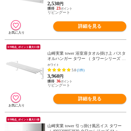
洗濯機 キッチン 壁 ） 【ホワイト】
2,530
円
23
リビングート
詳細を見る
8/9時点_ポイント最大11倍
山崎実業 tower 浴室扉タオル掛け上 バスタ
オルハンガー タワー （ タワーシリーズ タ
オルハンガー タオル掛け バスタオル ラン
ホワイト
ドリー収納 浴室収納 洗面所 脱衣所 風呂
5.0
(1件)
浴室 収納 ホワイト ブラック ） 【ホワイ
3,960
円
ト】
36
リビングート
詳細を見る
8/9時点_ポイント最大11倍
山崎実業 tower 引っ掛け風呂イス タワー