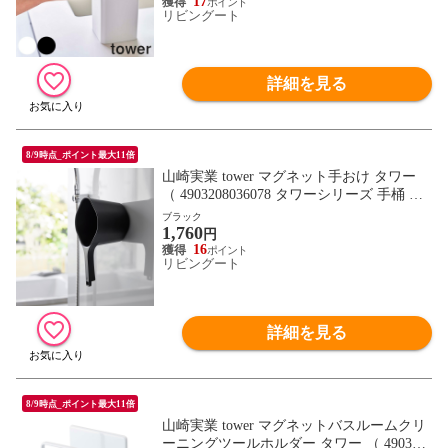
けん 手洗い ハンドソープ入れ 詰替えボト
17
リビングート
ル ） 【 ホワイト 】
詳細を見る
8/9時点_ポイント最大11倍
山崎実業 tower マグネット手おけ タワー
（ 4903208036078 タワーシリーズ 手桶 手
おけ マグネット 風呂桶 磁石 浮かせる収納
ブラック
1,760
壁面収納 引っ掛け収納 マグネット付き 風
円
呂おけ 湯桶 湯おけ シンプル 便利 ホワイ
16
リビングート
ト ブラック ） 【ブラック】
詳細を見る
8/9時点_ポイント最大11倍
山崎実業 tower マグネットバスルームクリ
ーニングツールホルダー タワー （ 490320