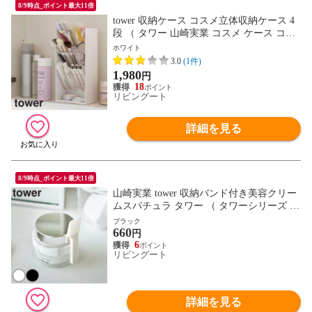
8/9時点_ポイント最大11倍
tower 収納ケース コスメ立体収納ケース 4
段 （ タワー 山崎実業 コスメ ケース コス
メケース コスメ収納 クリア 高さ 調節 小
ホワイト
物 小物入れ メイク 収納ボックス 小物収納
3.0
(1件)
高さ調節 リップ マスカラ コスメブラシ ）
1,980
円
【ホワイト】
18
リビングート
詳細を見る
8/9時点_ポイント最大11倍
山崎実業 tower 収納バンド付き美容クリー
ムスパチュラ タワー （ タワーシリーズ ス
パチュラ 収納バンド付き シリコーン 浮か
ブラック
660
せる収納 美容クリーム 容器 化粧品 クリー
円
ム ワックス コスメ へら ヘラ ホワイト ブ
6
リビングート
ラック ） 【ブラック】
詳細を見る