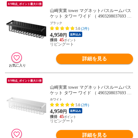
8/9時点_ポイント最大11倍
山崎実業 tower マグネットバスルームバス
ケット タワー ワイド （ 4903208037693 タ
ワーシリーズ 磁石 マグネット お風呂収納
ブラック
バス お風呂 風呂 バスケット 浮かせる収納
5.0
(2件)
浴室 収納 ホワイト ブラック ） 【ブラッ
4,950
円
送料込み
ク】
45
リビングート
詳細を見る
8/9時点_ポイント最大11倍
山崎実業 tower マグネットバスルームバス
ケット タワー ワイド （ 4903208037693 タ
ワーシリーズ 磁石 マグネット お風呂収納
ホワイト
バス お風呂 風呂 バスケット 浮かせる収納
5.0
(2件)
浴室 収納 ホワイト ブラック ） 【ホワイ
4,950
円
送料込み
ト】
45
リビングート
詳細を見る