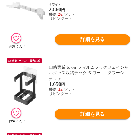
リーズ 歯ブラシ収納 歯磨き用品収納 歯ブ
ホワイト
2,860
ラシホルダー フィルムフック 歯ブラシ 電
円
動歯ブラシ 歯磨き粉 コップ ホルダー 歯ブ
26
リビングート
ラシスタンド ） 【ホワイト】
詳細を見る
8/9時点_ポイント最大11倍
山崎実業 tower フィルムフックフェイシャ
ルグッズ収納ラック タワー （ タワーシリ
ーズ フェイシャルグッズ収納 収納ラック
ブラック
1,650
フィルムフック 収納 ラック 洗面所 ランド
円
リー 浮かせる収納 浮かせて収納 洗顔用品
15
リビングート
フック付き ） 【ブラック】
詳細を見る