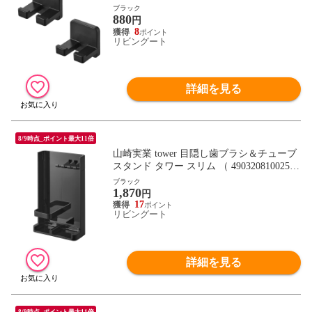
ワーシリーズ 歯ブラシホルダー 2個 フィ
ブラック
880
ルムフック 歯ブラシ ホルダー フック 歯ブ
円
ラシフック 掛け 小物 浮かせて収納 浮かせ
8
リビングート
る収納 ） 【ブラック】
詳細を見る
8/9時点_ポイント最大11倍
山崎実業 tower 目隠し歯ブラシ＆チューブ
スタンド タワー スリム （ 4903208100250
タワーシリーズ 歯ブラシスタンド チュー
ブラック
1,870
ブスタンド 歯ブラシ立て 歯ブラシホルダ
円
ー 歯ブラシ収納 目隠し 歯ブラシ＆チュー
17
リビングート
ブ スタンド 収納 ） 【ブラック】
詳細を見る
8/9時点_ポイント最大11倍