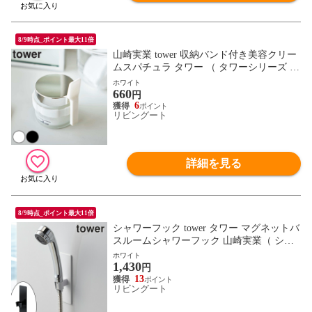
8/9時点_ポイント最大11倍
山崎実業 tower 収納バンド付き美容クリー
ムスパチュラ タワー （ タワーシリーズ ス
パチュラ 収納バンド付き シリコーン 浮か
ホワイト
660
せる収納 美容クリーム 容器 化粧品 クリー
円
ム ワックス コスメ へら ヘラ ホワイト ブ
6
リビングート
ラック ） 【ホワイト】
詳細を見る
8/9時点_ポイント最大11倍
シャワーフック tower タワー マグネットバ
スルームシャワーフック 山崎実業（ シャ
ワーヘッドホルダー シャワーホルダー シ
ホワイト
1,430
ャワー フック ホルダー 磁石 マグネット
円
浴室 バスルーム お風呂 壁面 壁 壁面収納
13
リビングート
小物収納 バス用品 収納用品 ）【 ホワイト
】