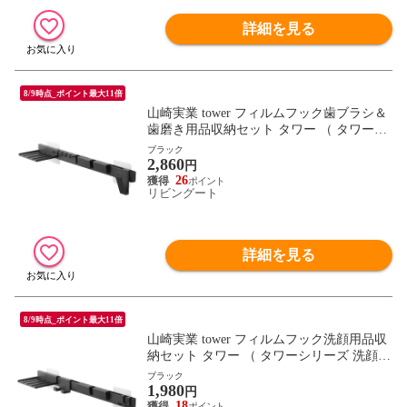
詳細を見る
8/9時点_ポイント最大11倍
山崎実業 tower フィルムフック歯ブラシ＆
歯磨き用品収納セット タワー （ タワーシ
リーズ 歯ブラシ収納 歯磨き用品収納 歯ブ
ブラック
2,860
ラシホルダー フィルムフック 歯ブラシ 電
円
動歯ブラシ 歯磨き粉 コップ ホルダー 歯ブ
26
リビングート
ラシスタンド ） 【ブラック】
詳細を見る
8/9時点_ポイント最大11倍
山崎実業 tower フィルムフック洗顔用品収
納セット タワー （ タワーシリーズ 洗顔用
品収納 洗顔用品ホルダー ホルダー フィル
ブラック
1,980
ムフック 洗顔用品 シェーバーホルダー 洗
円
面用品 チューブホルダー 洗面グッズ収納
18