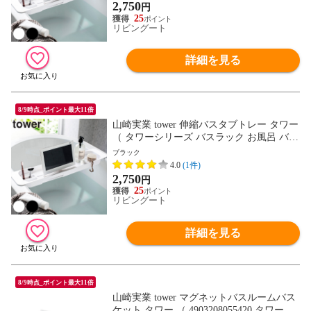
スタブ 浴槽 ラック 伸縮 収納 ポケット ）
2,750
円
【ホワイト】
25
リビングート
詳細を見る
8/9時点_ポイント最大11倍
山崎実業 tower 伸縮バスタブトレー タワー
（ タワーシリーズ バスラック お風呂 バス
半身浴 ホワイト ブラック リラックス バス
ブラック
タブトレー 健康グッズ バスタブラック バ
4.0
(1件)
スタブ 浴槽 ラック 伸縮 収納 ポケット ）
2,750
円
【ブラック】
25
リビングート
詳細を見る
8/9時点_ポイント最大11倍
山崎実業 tower マグネットバスルームバス
ケット タワー （ 4903208055420 タワーシ