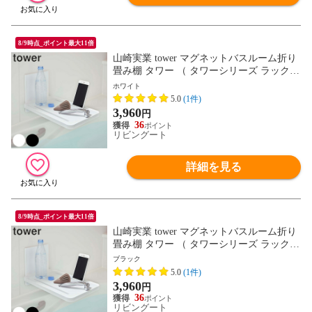
8/9時点_ポイント最大11倍
山崎実業 tower マグネットバスルーム折り
畳み棚 タワー （ タワーシリーズ ラック
バスラック トレー 浴室 磁石 スマホ スタ
ホワイト
ンド 物置き 棚 折りたたみ 壁 壁面 コンパ
5.0
(1件)
クト 半身浴 スマホスタンド ） 【ホワイ
3,960
円
ト】
36
リビングート
詳細を見る
8/9時点_ポイント最大11倍
山崎実業 tower マグネットバスルーム折り
畳み棚 タワー （ タワーシリーズ ラック
バスラック トレー 浴室 磁石 スマホ スタ
ブラック
ンド 物置き 棚 折りたたみ 壁 壁面 コンパ
5.0
(1件)
クト 半身浴 スマホスタンド ） 【ブラッ
3,960
円
ク】
36
リビングート