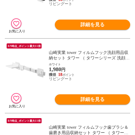
リビングート
） 【ブラック】
詳細を見る
8/9時点_ポイント最大11倍
山崎実業 tower フィルムフック洗顔用品収
納セット タワー （ タワーシリーズ 洗顔用
品収納 洗顔用品ホルダー ホルダー フィル
ホワイト
1,980
ムフック 洗顔用品 シェーバーホルダー 洗
円
面用品 チューブホルダー 洗面グッズ収納
18
リビングート
） 【ホワイト】
詳細を見る
8/9時点_ポイント最大11倍
山崎実業 tower フィルムフック歯ブラシ＆
歯磨き用品収納セット タワー （ タワーシ