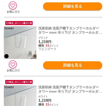
詳細を見る
8/9時点_ポイント最大11倍
洗面収納 洗面戸棚下タンブラーホルダー
タワー tower 吊り下げ タンブラーホルダー
山崎実業（ タンブラー 収納 洗面所 歯磨き
ブラック
1,210
コップ スッキリ ミラーキャビネット 戸棚
円
吊戸棚 下 鏡下 浮かせて収納 歯みがき う
11
リビングート
がい コップ ） 【 ブラック 】
詳細を見る
8/9時点_ポイント最大11倍
洗面収納 洗面戸棚下タンブラーホルダー
タワー tower 吊り下げ タンブラーホルダー
山崎実業（ タンブラー 収納 洗面所 歯磨き
ホワイト
1,210
コップ スッキリ ミラーキャビネット 戸棚
円
吊戸棚 下 鏡下 浮かせて収納 歯みがき う
11