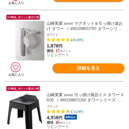
8/9時点_ポイント最大11倍
山崎実業 tower マグネット＆引っ掛け湯お
け タワー （ 4903208053785 タワーシリー
ズ 洗面器 マグネット 湯おけ 風呂おけ 磁
ホワイト
石 桶 吊り下げ 引っ掛け フック 壁面 バス
4.8
(4件)
収納 壁 バー シャワーフック 風呂 浮かせ
1,870
円
て収納 ） 【ホワイト】
17
リビングート
詳細を見る
8/9時点_ポイント最大11倍
山崎実業 tower 引っ掛け風呂イス タワー S
H30 （ 4903208055260 タワーシリーズ 風
呂いす 風呂イス ひっかけ 引っ掛け 壁面
ブラック
壁 収納 フック いす 椅子 引っかけ 風呂 イ
4.3
(3件)
ス バスチェア お風呂 浴室 ） 【ブラッ
4,950
円
送料込み
ク】
45
リビングート