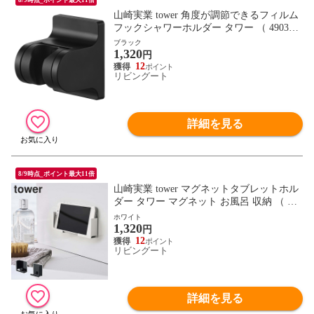
山崎実業 tower 角度が調節できるフィルム
フックシャワーホルダー タワー （ 490320
8102889 タワーシリーズ シャワーホルダー
ブラック
1,320
フィルムフック 角度が調節できる シャワ
円
ーヘッドホルダー シャワー フック ホルダ
12
リビングート
ー シャワーフック ） 【ブラック】
詳細を見る
8/9時点_ポイント最大11倍
山崎実業 tower マグネットタブレットホル
ダー タワー マグネット お風呂 収納 （ ス
マホホルダー タブレットホルダー スマホ
ホワイト
1,320
置き 石 強力マグネット ホルダー スマホ
円
タブレット スタンド 浴室 キッチン 壁 ）
12
リビングート
【ホワイト】
詳細を見る