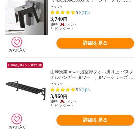
（ 4903208053839 タワーシリーズ ひっか
け 引っ掛け 引っかけ 風呂 イス バスチェ
ブラック
ア 30 壁面 壁 収納 フック お風呂 浴室 いす
5.0
(1件)
椅子 滑り止め ） 【ブラック】
3,740
円
34
リビングート
詳細を見る
8/9時点_ポイント最大11倍
山崎実業 tower 浴室扉タオル掛け上 バスタ
オルハンガー タワー （ タワーシリーズ タ
オルハンガー タオル掛け バスタオル ラン
ブラック
ドリー収納 浴室収納 洗面所 脱衣所 風呂
5.0
(1件)
浴室 収納 ホワイト ブラック ） 【ブラッ
3,960
円
ク】
36
リビングート
詳細を見る