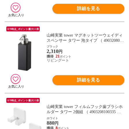
詳細を見る
8/9時点_ポイント最大11倍
山崎実業 tower マグネットツーウェイディ
スペンサー タワー 泡タイプ （ 4903208052
108 マグネット お風呂 洗面所 壁 ボディー
ブラック
2,310
ソープ 洗顔 磁石 詰替え用ボトル シャンプ
円
ーボトル ディスペンサーボトル 白 黒 ）
21
リビングート
【ブラック】
詳細を見る
8/9時点_ポイント最大11倍
山崎実業 tower フィルムフック歯ブラシホ
ルダー タワー 2個組 （ 4903208100335 タ
ワーシリーズ 歯ブラシホルダー 2個 フィ
ホワイト
880
ルムフック 歯ブラシ ホルダー フック 歯ブ
円
ラシフック 掛け 小物 浮かせて収納 浮かせ
8