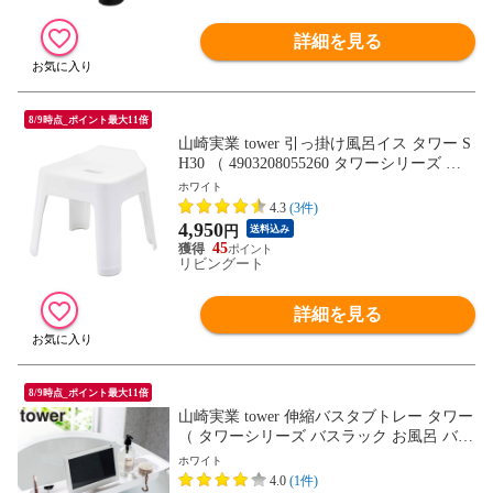
詳細を見る
8/9時点_ポイント最大11倍
山崎実業 tower 引っ掛け風呂イス タワー S
H30 （ 4903208055260 タワーシリーズ 風
呂いす 風呂イス ひっかけ 引っ掛け 壁面
ホワイト
壁 収納 フック いす 椅子 引っかけ 風呂 イ
4.3
(3件)
ス バスチェア お風呂 浴室 ） 【ホワイ
4,950
円
送料込み
ト】
45
リビングート
詳細を見る
8/9時点_ポイント最大11倍
山崎実業 tower 伸縮バスタブトレー タワー
（ タワーシリーズ バスラック お風呂 バス
半身浴 ホワイト ブラック リラックス バス
ホワイト
タブトレー 健康グッズ バスタブラック バ
4.0
(1件)