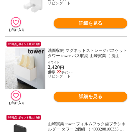
リビングート
る収納 ） 【ホワイト】
詳細を見る
8/9時点_ポイント最大11倍
洗面収納 マグネットストレージバスケット
タワー tower バス収納 山崎実業（ 洗面用
品 収納 マグネット 磁石 洗濯機横 洗濯用
ホワイト
2,420
品 バスブーツ 洗剤 ボトル フック付き 掃
円
除用品 キッチン用品 冷蔵庫横 ）【 ホワイ
22
リビングート
ト 】
詳細を見る
8/9時点_ポイント最大11倍
山崎実業 tower フィルムフック歯ブラシホ
ルダー タワー 2個組 （ 4903208100335 タ