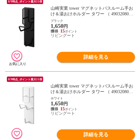
8/9時点_ポイント最大11倍
山崎実業 tower マグネットバスルーム手お
け＆湯おけホルダー タワー （ 4903208019
774 タワーシリーズ 手おけホルダー 湯お
ブラック
1,650
けホルダー マグネット式 磁石 壁掛けフッ
円
ク 収納ラック バスラック 風呂 浴室 壁面
15
リビングート
収納 壁面 ） 【ブラック】
詳細を見る
8/9時点_ポイント最大11倍
山崎実業 tower マグネットバスルーム手お
け＆湯おけホルダー タワー （ 4903208019
774 タワーシリーズ 手おけホルダー 湯お
ホワイト
1,650
けホルダー マグネット式 磁石 壁掛けフッ
円
ク 収納ラック バスラック 風呂 浴室 壁面
15
リビングート
収納 壁面 ） 【ホワイト】
詳細を見る