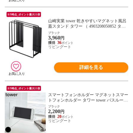
8/9時点_ポイント最大11倍
山崎実業 tower 乾きやすいマグネット風呂
蓋スタンド タワー （ 4903208050852 タワ
ーシリーズ マグネット 風呂ふたスタンド
ブラック
3,960
風呂ふた 風呂蓋 収納 風呂フタ 風呂ふたホ
円
ルダー 風呂蓋ラック ホルダー ） 【ブラッ
36
リビングート
ク】
詳細を見る
8/9時点_ポイント最大11倍
スマートフォンホルダー マグネットスマー
トフォンホルダー タワー tower バスルーム
山崎実業（ スマホホルダー マグネット 浴
ブラック
2,200
室 浴室収納 スチール 磁石 ホルダー スマ
円
ホ iphone スタンド 縦横 左右 キッチン 壁
20
リビングート
壁面 収納 滑り止め ）【 ブラック 】