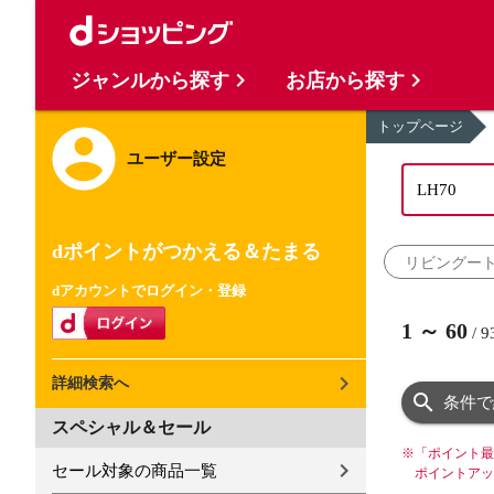
ジャンルから探す
お店から探す
トップページ
ユーザー設定
dポイントがつかえる＆たまる
リビングー
dアカウントでログイン・登録
1
～
60
/
9
詳細検索へ
条件で
スペシャル＆セール
※
「ポイント最
セール対象の商品一覧
ポイントアッ