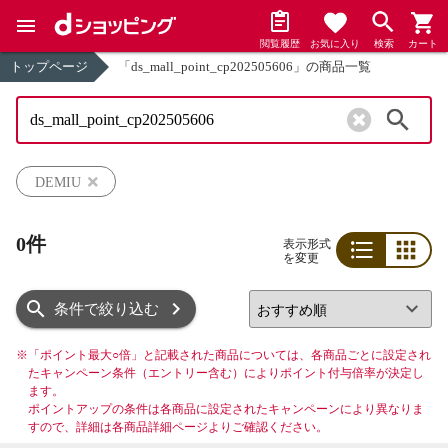
閲覧履歴
お気に入り
検索
カート
トップページ
「ds_mall_point_cp202505606」の商品一覧
検索
DEMIU
0件
表示形式
を変更
リスト
グリッド
条件で絞り込む
※
「ポイント最大○倍」と記載された商品については、各商品ごとに設定され
たキャンペーン条件（エントリー含む）によりポイント付与倍率が決定し
ます。
ポイントアップの条件は各商品に設定されたキャンペーンにより異なりま
すので、詳細は各商品詳細ページよりご確認ください。