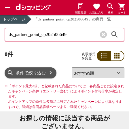
閲覧履歴
お気に入り
検索
カート
トップページ
「ds_partner_point_cp202506649」の商品一覧
検索
0件
表示形式
を変更
リスト
グリッド
条件で絞り込む
※
「ポイント最大○倍」と記載された商品については、各商品ごとに設定され
たキャンペーン条件（エントリー含む）によりポイント付与倍率が決定し
ます。
ポイントアップの条件は各商品に設定されたキャンペーンにより異なりま
すので、詳細は各商品詳細ページよりご確認ください。
お探しの情報に該当する商品が
ございません。