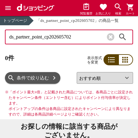
閲覧履歴
お気に入り
検索
カート
トップページ
「ds_partner_point_cp202605702」の商品一覧
検索
0件
表示形式
を変更
リスト
グリッド
条件で絞り込む
※
「ポイント最大○倍」と記載された商品については、各商品ごとに設定され
たキャンペーン条件（エントリー含む）によりポイント付与倍率が決定し
ます。
ポイントアップの条件は各商品に設定されたキャンペーンにより異なりま
すので、詳細は各商品詳細ページよりご確認ください。
お探しの情報に該当する商品が
ございません。