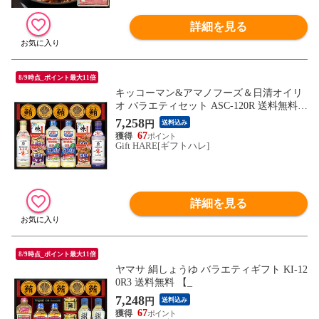
詳細を見る
8/9時点_ポイント最大11倍
キッコーマン&アマノフーズ＆日清オイリ
オ バラエティセット ASC-120R 送料無料
【_
7,258
円
送料込み
67
Gift HARE[ギフトハレ]
詳細を見る
8/9時点_ポイント最大11倍
ヤマサ 絹しょうゆ バラエティギフト KI-12
0R3 送料無料 【_
7,248
円
送料込み
67