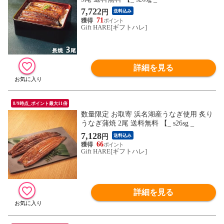
7,722
円
送料込み
71
Gift HARE[ギフトハレ]
詳細を見る
8/9時点_ポイント最大11倍
数量限定 お取寄 浜名湖産うなぎ使用 炙り
うなぎ蒲焼 2尾 送料無料 【_ s26sg _
7,128
円
送料込み
66
Gift HARE[ギフトハレ]
詳細を見る