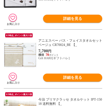
詳細を見る
8/9時点_ポイント最大11倍
アニエスベー バス・フェイスタオルセット
ベージュ CR70024_BE 【_
7,700
円
70
Gift HARE[ギフトハレ]
詳細を見る
8/9時点_ポイント最大11倍
今治 プリマクラッセ タオルケット IPT-150
18 送料無料 【_