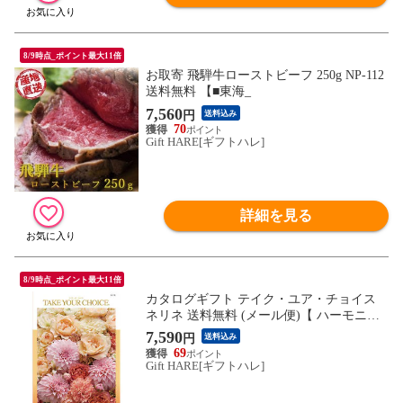
8/9時点_ポイント最大11倍
お取寄 飛騨牛ローストビーフ 250g NP-112
送料無料 【■東海_
7,560
円
送料込み
70
Gift HARE[ギフトハレ]
詳細を見る
8/9時点_ポイント最大11倍
カタログギフト テイク・ユア・チョイス
ネリネ 送料無料 (メール便)【 ハーモニッ
ク _
7,590
円
送料込み
69
Gift HARE[ギフトハレ]