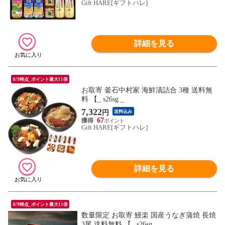
Gift HARE[ギフトハレ]
詳細を見る
8/9時点_ポイント最大11倍
お取寄 釜石中村家 海鮮漬詰合 3種 送料無
料 【_ s26sg _
7,322
円
送料込み
67
Gift HARE[ギフトハレ]
詳細を見る
8/9時点_ポイント最大11倍
数量限定 お取寄 鰻楽 国産うなぎ蒲焼 長焼
3尾 送料無料 【_ s26sg _