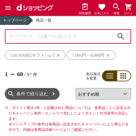
閲覧履歴
お気に入り
検索
カート
トップページ
商品一覧
検索
Gift HARE[ギフトハレ]
7,001円～8,000円
1
～
60
表示形式
/
97
件
を変更
リスト
グリッド
条件で絞り込む
※
「ポイント最大○倍」と記載された商品については、各商品ごとに設定され
たキャンペーン条件（エントリー含む）によりポイント付与倍率が決定し
ます。
ポイントアップの条件は各商品に設定されたキャンペーンにより異なりま
すので、詳細は各商品詳細ページよりご確認ください。