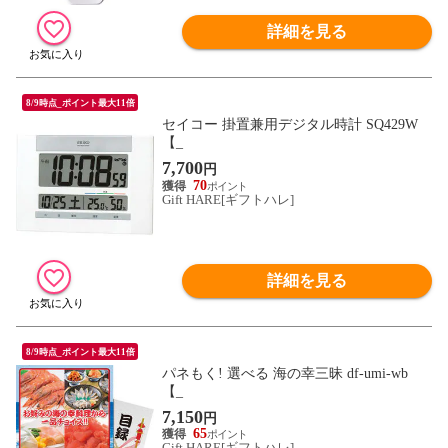
詳細を見る
8/9時点_ポイント最大11倍
セイコー 掛置兼用デジタル時計 SQ429W
【_
7,700
円
70
Gift HARE[ギフトハレ]
詳細を見る
8/9時点_ポイント最大11倍
パネもく! 選べる 海の幸三昧 df-umi-wb
【_
7,150
円
65
Gift HARE[ギフトハレ]