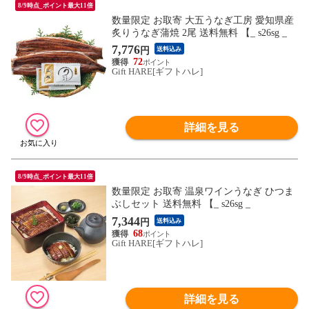
8/9時点_ポイント最大11倍
数量限定 お取寄 大五うなぎ工房 愛知県産
炙りうなぎ蒲焼 2尾 送料無料 【_ s26sg _
7,776
円
送料込み
72
Gift HARE[ギフトハレ]
詳細を見る
8/9時点_ポイント最大11倍
数量限定 お取寄 温泉ワインうなぎ ひつま
ぶしセット 送料無料 【_ s26sg _
7,344
円
送料込み
68
Gift HARE[ギフトハレ]
詳細を見る