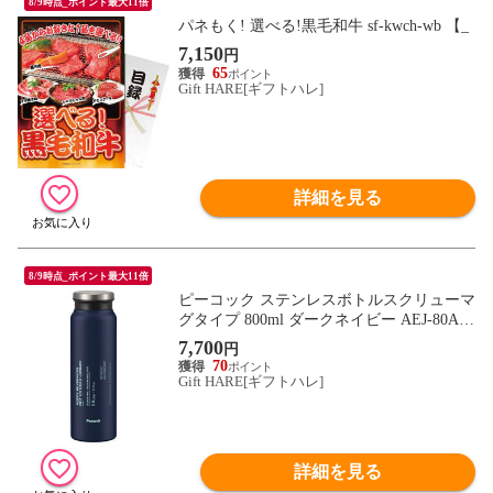
8/9時点_ポイント最大11倍
パネもく! 選べる!黒毛和牛 sf-kwch-wb 【_
7,150
円
65
Gift HARE[ギフトハレ]
詳細を見る
8/9時点_ポイント最大11倍
ピーコック ステンレスボトルスクリューマ
グタイプ 800ml ダークネイビー AEJ-80AK
【_
7,700
円
70
Gift HARE[ギフトハレ]
詳細を見る