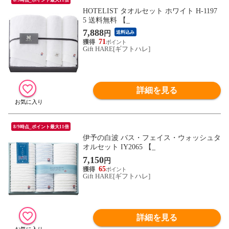
HOTELIST タオルセット ホワイト H-1197
5 送料無料 【_
7,888
円
送料込み
71
Gift HARE[ギフトハレ]
詳細を見る
8/9時点_ポイント最大11倍
伊予の白波 バス・フェイス・ウォッシュタ
オルセット IY2065 【_
7,150
円
65
Gift HARE[ギフトハレ]
詳細を見る