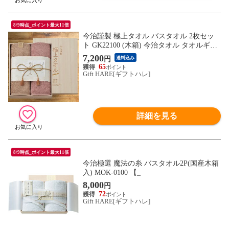
8/9時点_ポイント最大11倍
今治謹製 極上タオル バスタオル 2枚セッ
ト GK22100 (木箱) 今治タオル タオルギフ
ト 送料無料 【_
7,200
円
送料込み
65
Gift HARE[ギフトハレ]
詳細を見る
8/9時点_ポイント最大11倍
今治極選 魔法の糸 バスタオル2P(国産木箱
入) MOK-0100 【_
8,000
円
72
Gift HARE[ギフトハレ]