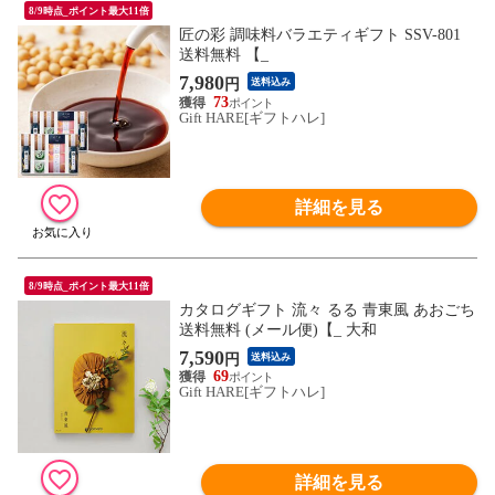
8/9時点_ポイント最大11倍
匠の彩 調味料バラエティギフト SSV-801
送料無料 【_
7,980
円
送料込み
73
Gift HARE[ギフトハレ]
詳細を見る
8/9時点_ポイント最大11倍
カタログギフト 流々 るる 青東風 あおごち
送料無料 (メール便)【_ 大和
7,590
円
送料込み
69
Gift HARE[ギフトハレ]
詳細を見る