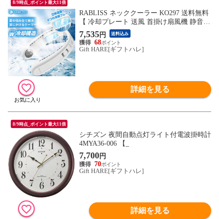
8/9時点_ポイント最大11倍
RABLISS ネッククーラー KO297 送料無料
【 冷却プレート 送風 首掛け扇風機 静音 U
SB充電式 首掛けクーラー ハンズフリー ポ
7,535
円
送料込み
ータブルファン 熱中症対策 _
68
Gift HARE[ギフトハレ]
詳細を見る
8/9時点_ポイント最大11倍
シチズン 夜間自動点灯ライト付電波掛時計
4MYA36-006 【_
7,700
円
70
Gift HARE[ギフトハレ]
詳細を見る