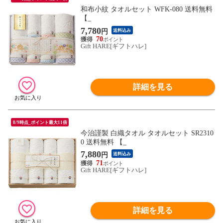
和布小紋 タオルセット WFK-080 送料無料
【_
7,780
円
送料込み
70
Gift HARE[ギフトハレ]
詳細を見る
8/9時点_ポイント最大11倍
今治謹製 白織タオル タオルセット SR2310
0 送料無料 【_
7,880
円
送料込み
71
Gift HARE[ギフトハレ]
詳細を見る