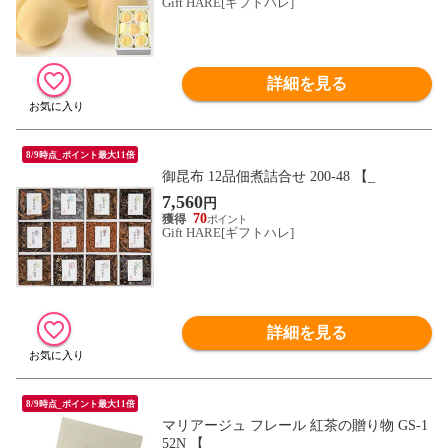
Gift HARE[ギフトハレ]
詳細を見る
8/9時点_ポイント最大11倍
御昆布 12品佃煮詰合せ 200-48 【_
7,560
円
70
Gift HARE[ギフトハレ]
詳細を見る
8/9時点_ポイント最大11倍
マリアージュ フレール 紅茶の贈り物 GS-1
52N 【_