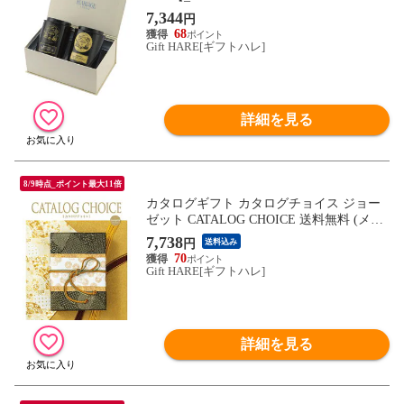
7,344
円
68
Gift HARE[ギフトハレ]
詳細を見る
8/9時点_ポイント最大11倍
カタログギフト カタログチョイス ジョー
ゼット CATALOG CHOICE 送料無料 (メー
ル便)【_
7,738
円
送料込み
70
Gift HARE[ギフトハレ]
詳細を見る