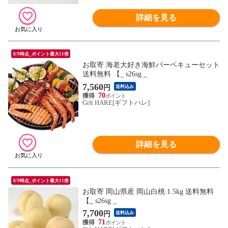
詳細を見る
8/9時点_ポイント最大11倍
お取寄 海老大好き海鮮バーベキューセット
送料無料 【_ s26sg _
7,560
円
送料込み
70
Gift HARE[ギフトハレ]
詳細を見る
8/9時点_ポイント最大11倍
お取寄 岡山県産 岡山白桃 1.5kg 送料無料
【_ s26sg _
7,700
円
送料込み
71