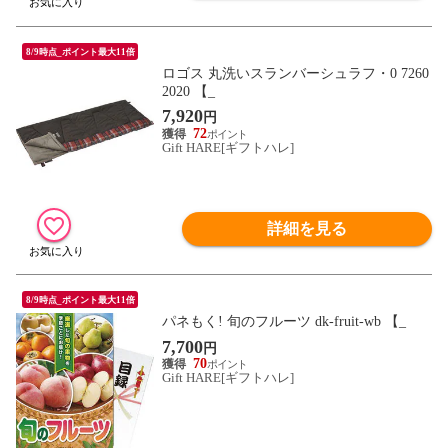
8/9時点_ポイント最大11倍
ロゴス 丸洗いスランバーシュラフ・0 7260
2020 【_
7,920
円
72
Gift HARE[ギフトハレ]
詳細を見る
8/9時点_ポイント最大11倍
パネもく! 旬のフルーツ dk-fruit-wb 【_
7,700
円
70
Gift HARE[ギフトハレ]