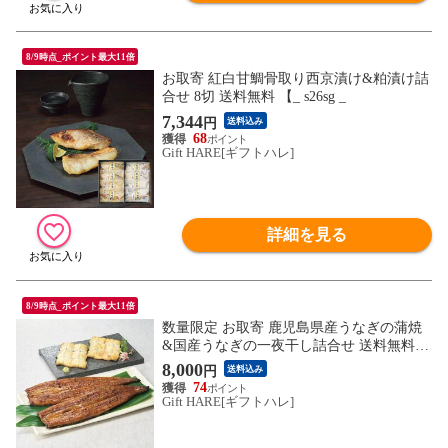
8/9時点_ポイント最大11倍
お取寄 紅白甘鯛骨取り西京漬け&粕漬け詰
合せ 8切 送料無料 【_ s26sg _
7,344
円
送料込み
68
Gift HARE[ギフトハレ]
詳細を見る
8/9時点_ポイント最大11倍
数量限定 お取寄 鹿児島県産うなぎの蒲焼
&国産うなぎの一夜干し詰合せ 送料無料
【_ s26sg _
8,000
円
送料込み
74
Gift HARE[ギフトハレ]