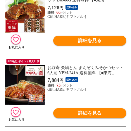
ット DA-66G 送料無料 【■東海_
7,128
円
送料込み
66
Gift HARE[ギフトハレ]
詳細を見る
8/9時点_ポイント最大11倍
お取寄 矢場とん まんぞくみそかつセット
6人前 YBM-241A 送料無料 【■東海_
7,884
円
送料込み
73
Gift HARE[ギフトハレ]
詳細を見る