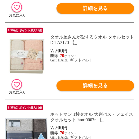
詳細を見る
8/9時点_ポイント最大11倍
タオル屋さんが愛するタオル タオルセット
D TA2170 【_
7,700
円
70
Gift HARE[ギフトハレ]
詳細を見る
8/9時点_ポイント最大11倍
ホットマン 1秒タオル 大判バス・フェイス
タオルセット hmtt0007n 【_
7,700
円
70
Gift HARE[ギフトハレ]