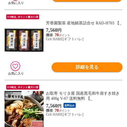
8/9時点_ポイント最大11倍
芳香園製茶 産地銘茶詰合せ RAD-H703 【_
7,560
円
70
Gift HARE[ギフトハレ]
詳細を見る
8/9時点_ポイント最大11倍
お取寄 モリタ屋 国産黒毛和牛肩すき焼き
用 400g V-67 送料無料 【_
7,560
円
送料込み
70
Gift HARE[ギフトハレ]