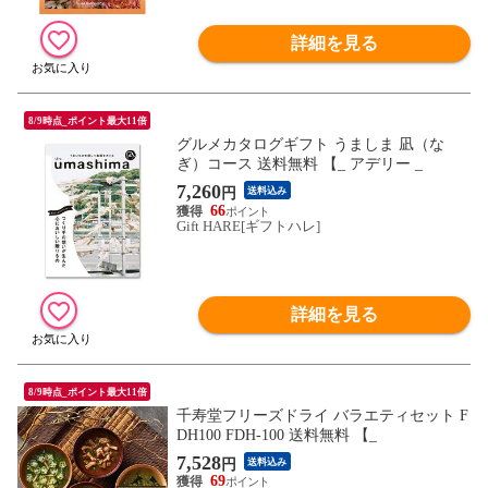
詳細を見る
8/9時点_ポイント最大11倍
グルメカタログギフト うましま 凪（な
ぎ）コース 送料無料 【_ アデリー _
7,260
円
送料込み
66
Gift HARE[ギフトハレ]
詳細を見る
8/9時点_ポイント最大11倍
千寿堂フリーズドライ バラエティセット F
DH100 FDH-100 送料無料 【_
7,528
円
送料込み
69