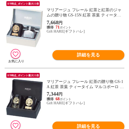
8/9時点_ポイント最大11倍
マリアージュ フレール 紅茶と紅茶のジャ
ムの贈り物 GS-15N 紅茶 茶葉 ティータイ
ム 【_
7,668
円
71
Gift HARE[ギフトハレ]
詳細を見る
8/9時点_ポイント最大11倍
マリアージュ フレール 紅茶の贈り物 GS-1
A 紅茶 茶葉 ティータイム マルコポーロ セ
イロン茶 【_
7,344
円
68
Gift HARE[ギフトハレ]
詳細を見る