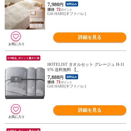
7,980
円
送料込み
72
Gift HARE[ギフトハレ]
詳細を見る
8/9時点_ポイント最大11倍
HOTELIST タオルセット グレージュ H-11
976 送料無料 【_
7,888
円
送料込み
71
Gift HARE[ギフトハレ]
詳細を見る
8/9時点_ポイント最大11倍