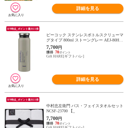
詳細を見る
8/9時点_ポイント最大11倍
ピーコック ステンレスボトルスクリューマ
グタイプ 800ml ストーングレー AEJ-80H
【_
7,700
円
70
Gift HARE[ギフトハレ]
詳細を見る
8/9時点_ポイント最大11倍
中村忠左衛門 バス・フェイスタオルセット
NCSF-23700 【_
7,700
円
70
Gift HARE[ギフトハレ]