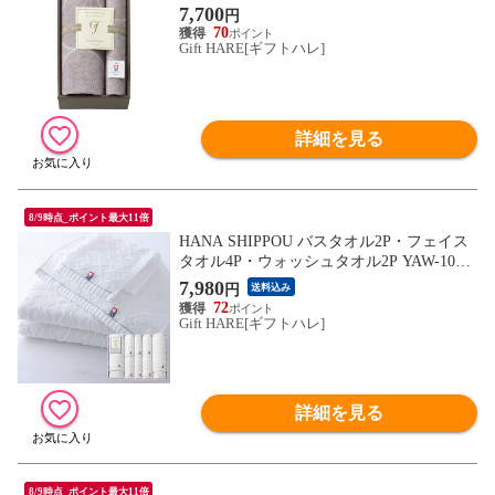
N10701GE 【_
7,700
円
70
Gift HARE[ギフトハレ]
詳細を見る
8/9時点_ポイント最大11倍
HANA SHIPPOU バスタオル2P・フェイス
タオル4P・ウォッシュタオル2P YAW-1000
7 送料無料 【_
7,980
円
送料込み
72
Gift HARE[ギフトハレ]
詳細を見る
8/9時点_ポイント最大11倍