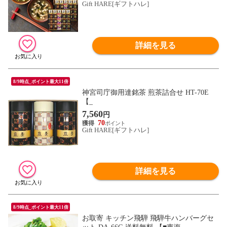
Gift HARE[ギフトハレ]
詳細を見る
8/9時点_ポイント最大11倍
神宮司庁御用達銘茶 煎茶詰合せ HT-70E
【_
7,560
円
70
Gift HARE[ギフトハレ]
詳細を見る
8/9時点_ポイント最大11倍
お取寄 キッチン飛騨 飛騨牛ハンバーグセ