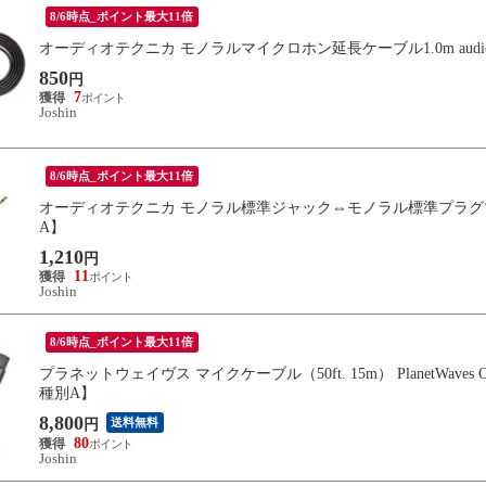
8/6時点_ポイント最大11倍
オーディオテクニカ モノラルマイクロホン延長ケーブル1.0m audio-tech
850
円
7
Joshin
8/6時点_ポイント最大11倍
オーディオテクニカ モノラル標準ジャック⇔モノラル標準プラグマイク延長ケーブ
A】
1,210
円
11
Joshin
8/6時点_ポイント最大11倍
プラネットウェイヴス マイクケーブル（50ft. 15m） PlanetWaves Classic 
種別A】
8,800
送料無料
円
80
Joshin