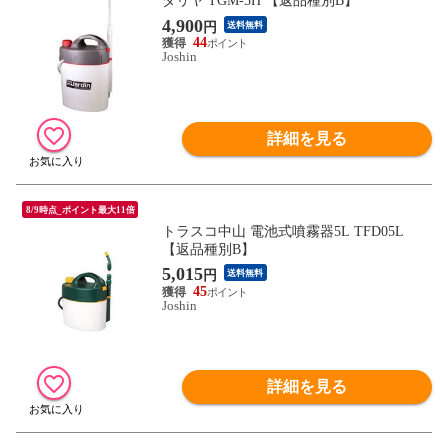
ダリヤ TGM-5H 【返品種別B】
4,900
円
送料無料
44
Joshin
詳細を見る
8/9時点_ポイント最大11倍
トラスコ中山 電池式噴霧器5L TFD05L
【返品種別B】
5,015
円
送料無料
45
Joshin
詳細を見る