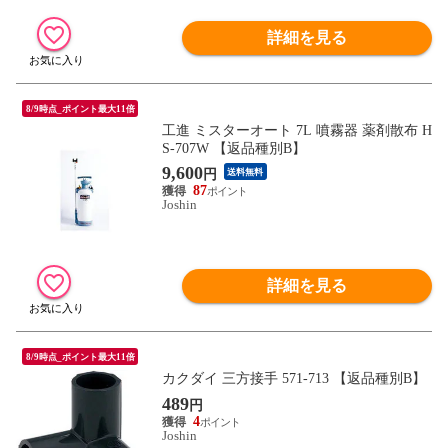
詳細を見る
8/9時点_ポイント最大11倍
工進 ミスターオート 7L 噴霧器 薬剤散布 H
S-707W 【返品種別B】
9,600
円
送料無料
87
Joshin
詳細を見る
8/9時点_ポイント最大11倍
カクダイ 三方接手 571-713 【返品種別B】
489
円
4
Joshin