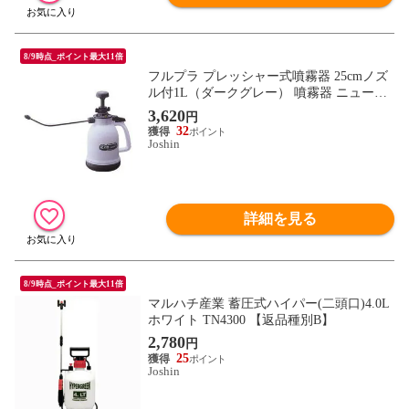
8/9時点_ポイント最大11倍
フルプラ プレッシャー式噴霧器 25cmノズ
ル付1L（ダークグレー） 噴霧器 ニューシ
ースルー No.4130 【返品種別B】
3,620
円
32
Joshin
詳細を見る
8/9時点_ポイント最大11倍
マルハチ産業 蓄圧式ハイパー(二頭口)4.0L
ホワイト TN4300 【返品種別B】
2,780
円
25
Joshin