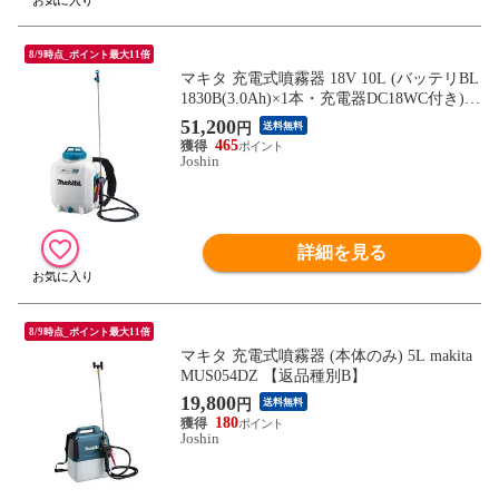
8/9時点_ポイント最大11倍
マキタ 充電式噴霧器 18V 10L (バッテリBL
1830B(3.0Ah)×1本・充電器DC18WC付き) m
akita MUS108DWF 【返品種別B】
51,200
円
送料無料
465
Joshin
詳細を見る
8/9時点_ポイント最大11倍
マキタ 充電式噴霧器 (本体のみ) 5L makita
MUS054DZ 【返品種別B】
19,800
円
送料無料
180
Joshin