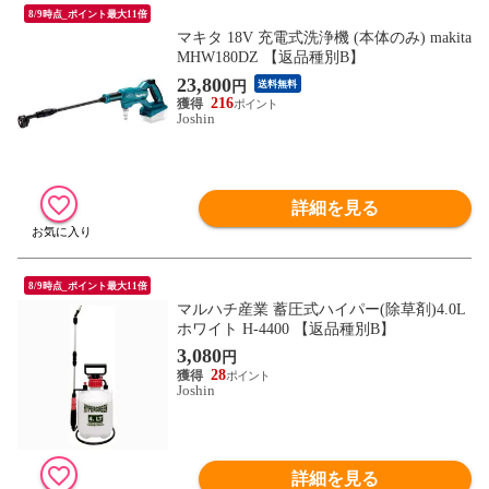
8/9時点_ポイント最大11倍
マキタ 18V 充電式洗浄機 (本体のみ) makita
MHW180DZ 【返品種別B】
23,800
円
送料無料
216
Joshin
詳細を見る
8/9時点_ポイント最大11倍
マルハチ産業 蓄圧式ハイパー(除草剤)4.0L
ホワイト H-4400 【返品種別B】
3,080
円
28
Joshin
詳細を見る