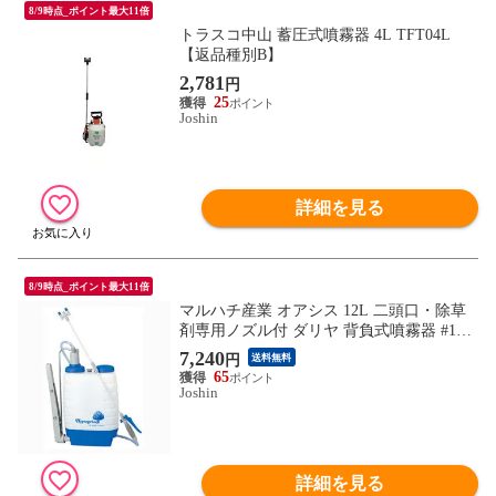
8/9時点_ポイント最大11倍
トラスコ中山 蓄圧式噴霧器 4L TFT04L
【返品種別B】
2,781
円
25
Joshin
詳細を見る
8/9時点_ポイント最大11倍
マルハチ産業 オアシス 12L 二頭口・除草
剤専用ノズル付 ダリヤ 背負式噴霧器 #120
00 【返品種別B】
7,240
円
送料無料
65
Joshin
詳細を見る