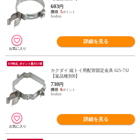
603
円
5
Joshin
詳細を見る
8/9時点_ポイント最大11倍
カクダイ 縦トイ用配管固定金具 625-732
【返品種別B】
730
円
6
Joshin
詳細を見る