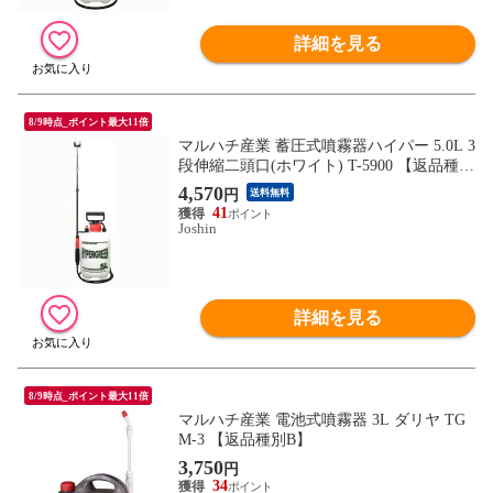
詳細を見る
8/9時点_ポイント最大11倍
マルハチ産業 蓄圧式噴霧器ハイパー 5.0L 3
段伸縮二頭口(ホワイト) T-5900 【返品種別
B】
4,570
円
送料無料
41
Joshin
詳細を見る
8/9時点_ポイント最大11倍
マルハチ産業 電池式噴霧器 3L ダリヤ TG
M-3 【返品種別B】
3,750
円
34