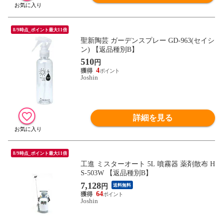
8/9時点_ポイント最大11倍
聖新陶芸 ガーデンスプレー GD-963(セイシ
ン) 【返品種別B】
510
円
4
Joshin
詳細を見る
8/9時点_ポイント最大11倍
工進 ミスターオート 5L 噴霧器 薬剤散布 H
S-503W 【返品種別B】
7,128
円
送料無料
64
Joshin