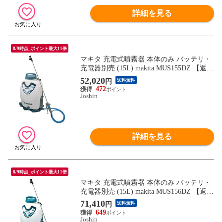
詳細を見る
8/9時点_ポイント最大11倍
マキタ 充電式噴霧器 本体のみ バッテリ・
充電器別売 (15L) makita MUS155DZ 【返品
種別B】
52,020
円
送料無料
472
Joshin
詳細を見る
8/9時点_ポイント最大11倍
マキタ 充電式噴霧器 本体のみ バッテリ・
充電器別売 (15L) makita MUS156DZ 【返品
種別B】
71,410
円
送料無料
649
Joshin