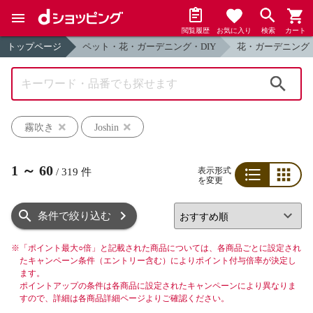
閲覧履歴
お気に入り
検索
カート
トップページ
ペット・花・ガーデニング・DIY
花・ガーデニング
検索
霧吹き
Joshin
1
～
60
表示形式
/
319
件
を変更
リスト
グリッド
条件で絞り込む
※
「ポイント最大○倍」と記載された商品については、各商品ごとに設定され
たキャンペーン条件（エントリー含む）によりポイント付与倍率が決定し
ます。
ポイントアップの条件は各商品に設定されたキャンペーンにより異なりま
すので、詳細は各商品詳細ページよりご確認ください。