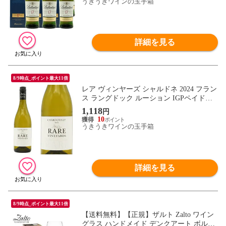
ンタイン社 700ml 40％ ハードリカー
うきうきワインの玉手箱
詳細を見る
8/9時点_ポイント最大11倍
レア ヴィンヤーズ シャルドネ 2024 フラン
ス ラングドック ルーション IGPペイドッ
ク シャルドネ100％ 白ワイン 辛口 750ml
1,118
円
10
うきうきワインの玉手箱
詳細を見る
8/9時点_ポイント最大11倍
【送料無料】【正規】ザルト Zalto ワイン
グラス ハンドメイド デンクアート ボルド