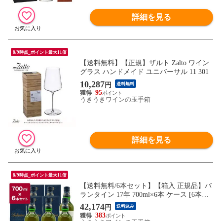
詳細を見る
8/9時点_ポイント最大11倍
【送料無料】【正規】ザルト Zalto ワイン
グラス ハンドメイド ユニバーサル 11 301
10,287
円
送料無料
95
うきうきワインの玉手箱
詳細を見る
8/9時点_ポイント最大11倍
【送料無料/6本セット】【箱入 正規品】バ
ランタイン 17年 700ml×6本 ケース [6本入
り] ブレンデット スコッチ ウイスキー オ
42,174
円
送料込み
フィシャルボトル 正規代理店輸入品 バラ
383