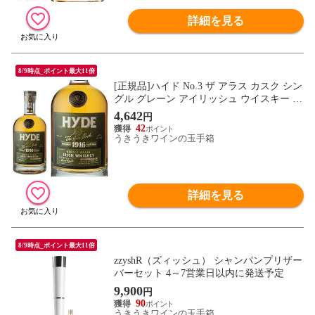
詳細を見る
8/9時点_ポイント最大11倍
[正規品]ハイド No.3 ザ アラス カスク シン
グル グレーン アイリッシュ ウイスキー バ
ーボン樽 ノンチルフィルタード 700ml 4
4,642
円
6％
42
うきうきワインの玉手箱
詳細を見る
8/9時点_ポイント最大11倍
zzyshR（ズィッシュ） シャンパンプリザー
バーセット 4～7営業日以内に発送予定
9,900
円
90
うきうきワインの玉手箱