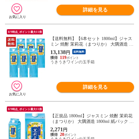
詳細を見る
8/9時点_ポイント最大11倍
【送料無料】【6本セット 1800ml】ジャス
ミン 焼酎 茉莉花（まつりか） 大隅酒造 18
00ml 紙パック 20%
13,138
円
送料無料
119
うきうきワインの玉手箱
詳細を見る
8/9時点_ポイント最大11倍
【正規品 1800ml】ジャスミン 焼酎 茉莉花
（まつりか） 大隅酒造 1800ml 紙パック 2
0%
2,271
円
20
うきうきワインの玉手箱