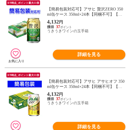
8/9時点_ポイント最大11倍
【簡易包装対応可】アサヒ 贅沢ZERO 350
ml缶ケース 350ml×24本【同梱不可】【代
引不可】
4,132
円
37
うきうきワインの玉手箱
詳細を見る
8/9時点_ポイント最大11倍
【簡易包装対応可】アサヒ アサヒオフ 350
ml缶ケース 350ml×24本【同梱不可】【代
引不可】
4,132
円
37
うきうきワインの玉手箱
詳細を見る