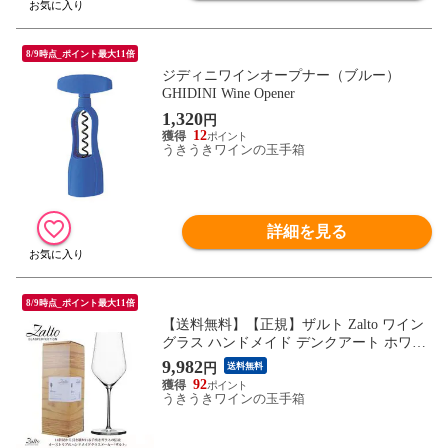
8/9時点_ポイント最大11倍
ジディニワインオープナー（ブルー）
GHIDINI Wine Opener
1,320
円
12
うきうきワインの玉手箱
詳細を見る
8/9時点_ポイント最大11倍
【送料無料】【正規】ザルト Zalto ワイン
グラス ハンドメイド デンクアート ホワイ
トワイン GZ400SO
9,982
円
送料無料
92
うきうきワインの玉手箱