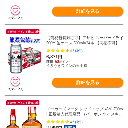
詳細を見る
8/9時点_ポイント最大11倍
【簡易包装対応可】アサヒ スーパードライ
500ml缶ケース 500ml×24本 【同梱不可】
【代引不可】【ビール 国産 缶ビール ギフ
4.3
(3件)
ト お中元 御中元 お歳暮 御歳暮】
6,871
円
62
うきうきワインの玉手箱
詳細を見る
8/9時点_ポイント最大11倍
メーカーズマーク レッドトップ 45％ 700m
l 正規輸入代理店品 （バーボン ウイスキ
ー） 送料無料
4.6
(5件)
2,996
送料込み