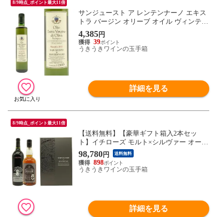
8/9時点_ポイント最大11倍
サンジュースト ア レンテンナーノ エキス
トラ バージン オリーブ オイル ヴィンテー
ジ 2024 サンジュースト ア レンテンナーノ
4,385
円
元詰 自然派
39
うきうきワインの玉手箱
詳細を見る
8/9時点_ポイント最大11倍
【送料無料】【豪華ギフト箱入2本セッ
ト】イチローズ モルト×シルヴァー オーク
日米合作の夢のスペシャル2本セット イチ
98,780
円
送料無料
ローズ モルト 秩父 シルヴァー オーク カ
898
スク フィニッシュ 2022 ＆ シルヴァー オ
うきうきワインの玉手箱
ーク ナパ ヴァレー カベルネ ソーヴィニヨ
ン 2015
詳細を見る