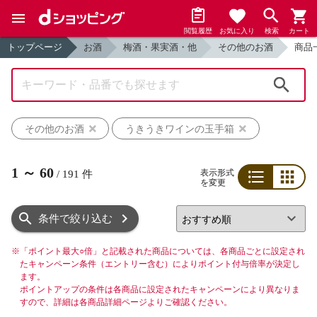
閲覧履歴
お気に入り
検索
カート
トップページ
お酒
梅酒・果実酒・他
その他のお酒
商品
検索
その他のお酒
うきうきワインの玉手箱
1
～
60
表示形式
/
191
件
を変更
リスト
グリッド
条件で絞り込む
※
「ポイント最大○倍」と記載された商品については、各商品ごとに設定され
たキャンペーン条件（エントリー含む）によりポイント付与倍率が決定し
ます。
ポイントアップの条件は各商品に設定されたキャンペーンにより異なりま
すので、詳細は各商品詳細ページよりご確認ください。