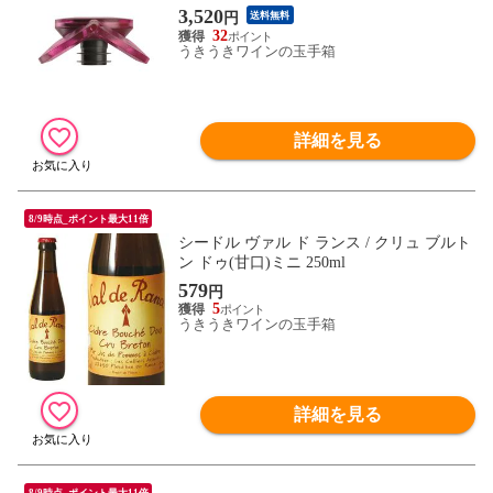
営業日以内に発送予定
3,520
円
送料無料
32
うきうきワインの玉手箱
詳細を見る
8/9時点_ポイント最大11倍
シードル ヴァル ド ランス / クリュ ブルト
ン ドゥ(甘口)ミニ 250ml
579
円
5
うきうきワインの玉手箱
詳細を見る
8/9時点_ポイント最大11倍