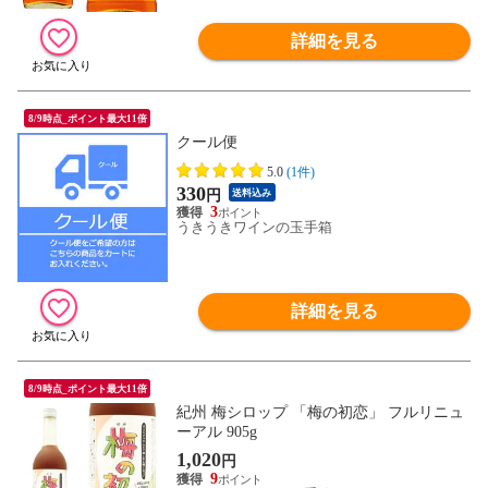
詳細を見る
8/9時点_ポイント最大11倍
クール便
5.0
(1件)
330
円
送料込み
3
うきうきワインの玉手箱
詳細を見る
8/9時点_ポイント最大11倍
紀州 梅シロップ 「梅の初恋」 フルリニュ
ーアル 905g
1,020
円
9