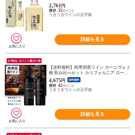
3％ 箱入り
2,761
円
25
うきうきワインの玉手箱
詳細を見る
8/9時点_ポイント最大11倍
【送料無料】肉専用黒ワイン カーニヴォ 2
種 飲み比べセット カリフォルニア ローダ
イ
4,675
円
送料無料
42
うきうきワインの玉手箱
詳細を見る