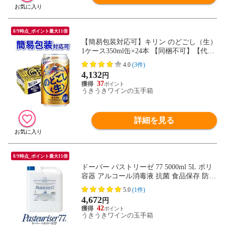
8/9時点_ポイント最大11倍
【簡易包装対応可】キリン のどごし（生）
1ケース350ml缶×24本 【同梱不可】【代引
不可】
4.0
(3件)
4,132
円
37
うきうきワインの玉手箱
詳細を見る
8/9時点_ポイント最大11倍
ドーバー パストリーゼ 77 5000ml 5L ポリ
容器 アルコール消毒液 抗菌 食品保存 防カ
ビ 食品直接噴霧 安全 無害 アルコール度数
5.0
(1件)
77° パストリーゼ77 Pasteuriser 77
4,672
円
42
うきうきワインの玉手箱