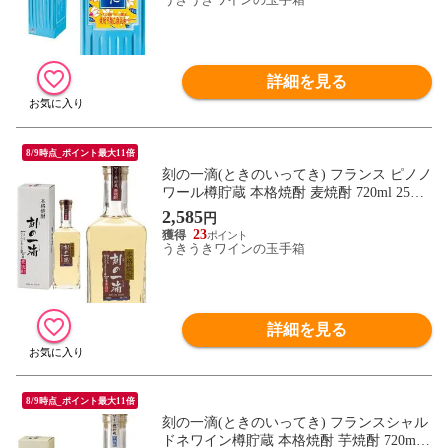
詳細を見る
8/9時点_ポイント最大11倍
刻の一滴(ときのいってき) フランス ピノノ
ワール樽貯蔵 本格焼酎 麦焼酎 720ml 25％
箱入り
2,585
円
23
うきうきワインの玉手箱
詳細を見る
8/9時点_ポイント最大11倍
刻の一滴(ときのいってき) フランスシャル
ドネワイン樽貯蔵 本格焼酎 芋焼酎 720ml 3