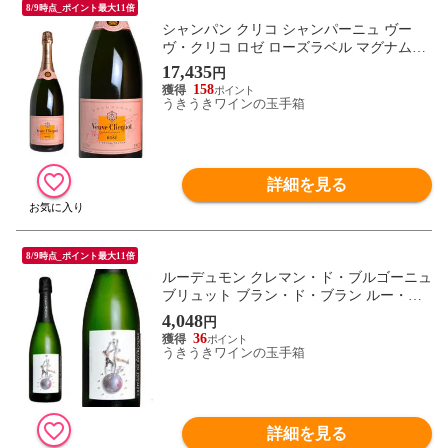
8/9時点_ポイント最大11倍
シャンパン クリコ シャンパーニュ ヴー
ヴ・クリコ ロゼ ローズラベル マグナムサ
イズ 正規輸入代理店品 （フランス シャン
17,435
円
パン）
158
うきうきワインの玉手箱
詳細を見る
8/9時点_ポイント最大11倍
ルーデュモン クレマン・ド・ブルゴーニュ
ブリュット ブラン・ド・ブラン ルー・デ
ュモン 750ml （スパークリングワイン 白
4,048
円
箱なし）
36
うきうきワインの玉手箱
詳細を見る