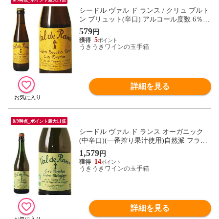
シードル ヴァル ド ランス / クリュ ブルト
ン ブリュット(辛口) アルコール度数 6％
ミニ 250ml
579
円
5
うきうきワインの玉手箱
詳細を見る
8/9時点_ポイント最大11倍
シードル ヴァル ド ランス オーガニック
(中辛口)(一番搾り果汁使用)自然派 フラン
ス政府公認オーガニック 750ml
1,579
円
14
うきうきワインの玉手箱
詳細を見る