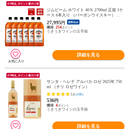
8/9時点_ポイント最大11倍
ジムビーム ホワイト 40％ 2700ml 正規 1ケ
ース 6本入り （バーボンウイスキー） 送
料無料
27,995
円
送料込み
254
うきうきワインの玉手箱
詳細を見る
8/9時点_ポイント最大11倍
サンタ・ヘレナ アルパカ ロゼ 2025年 750
ml （チリ ロゼワイン）
5.0
(1件)
536
円
4
うきうきワインの玉手箱
詳細を見る