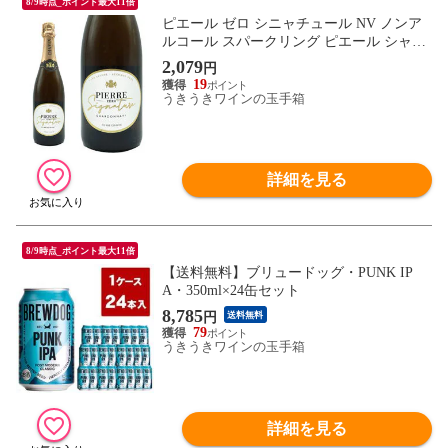
8/9時点_ポイント最大11倍
ピエール ゼロ シニャチュール NV ノンア
ルコール スパークリング ピエール シャヴ
ァン 有機ビオロジック ヴィーガン認証 ワ
2,079
円
インテイスト
19
うきうきワインの玉手箱
詳細を見る
8/9時点_ポイント最大11倍
【送料無料】ブリュードッグ・PUNK IP
A・350ml×24缶セット
8,785
円
送料無料
79
うきうきワインの玉手箱
詳細を見る