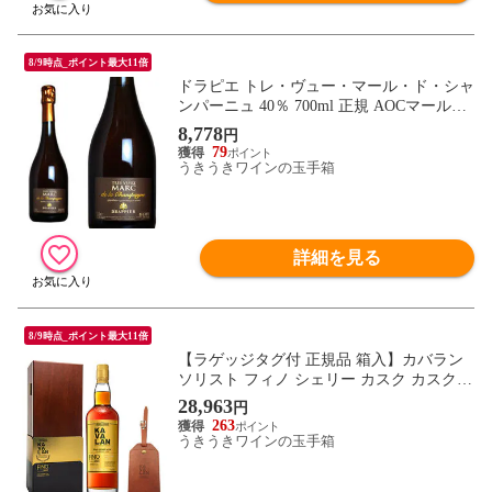
8/9時点_ポイント最大11倍
ドラピエ トレ・ヴュー・マール・ド・シャ
ンパーニュ 40％ 700ml 正規 AOCマール・
ド・シャンパーニュ （フランス マール）
8,778
円
79
うきうきワインの玉手箱
詳細を見る
8/9時点_ポイント最大11倍
【ラゲッジタグ付 正規品 箱入】カバラン
ソリスト フィノ シェリー カスク カスクス
トレングス オリジナルロゴ入りラゲッジタ
28,963
円
グ付き 台湾ウイスキー 金車 700ml 50-59.
263
9％
うきうきワインの玉手箱