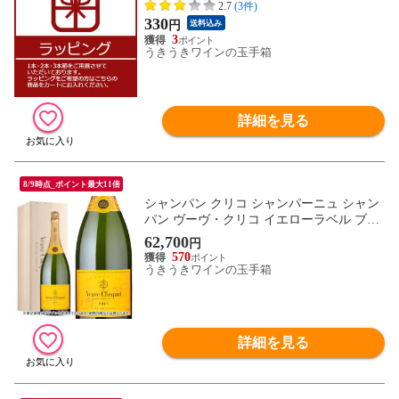
2.7
(3件)
330
円
送料込み
3
うきうきワインの玉手箱
詳細を見る
8/9時点_ポイント最大11倍
シャンパン クリコ シャンパーニュ シャン
パン ヴーヴ・クリコ イエローラベル ブリ
ュット ダブルマグナムサイズ 3000ml 木箱
62,700
円
入り 正規
570
うきうきワインの玉手箱
詳細を見る