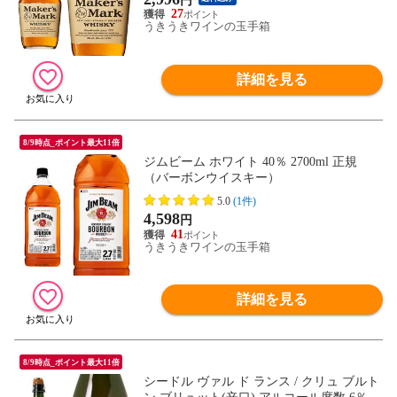
円
27
うきうきワインの玉手箱
詳細を見る
8/9時点_ポイント最大11倍
ジムビーム ホワイト 40％ 2700ml 正規
（バーボンウイスキー）
5.0
(1件)
4,598
円
41
うきうきワインの玉手箱
詳細を見る
8/9時点_ポイント最大11倍
シードル ヴァル ド ランス / クリュ ブルト