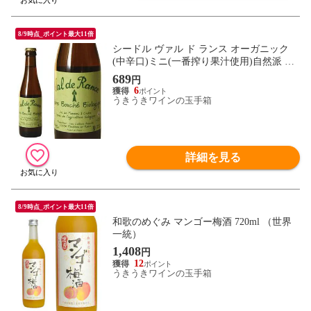
8/9時点_ポイント最大11倍
シードル ヴァル ド ランス オーガニック
(中辛口)ミニ(一番搾り果汁使用)自然派 フ
ランス政府公認オーガニック 250ml
689
円
6
うきうきワインの玉手箱
詳細を見る
8/9時点_ポイント最大11倍
和歌のめぐみ マンゴー梅酒 720ml （世界
一統）
1,408
円
12
うきうきワインの玉手箱