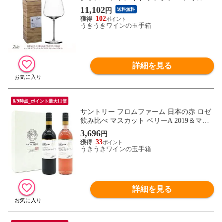
ー GZ200SO
11,102
円
送料無料
102
うきうきワインの玉手箱
詳細を見る
8/9時点_ポイント最大11倍
サントリー フロムファーム 日本の赤 ロゼ
飲み比べ マスカット ベリーA 2019＆マス
カット ベリーA 2021の飲み比べ 2本ワイン
3,696
円
セット
33
うきうきワインの玉手箱
詳細を見る