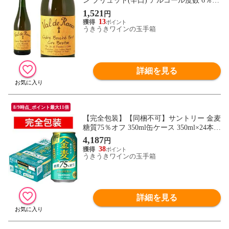
ン ブリュット(辛口) アルコール度数 6％ 7
50ml
1,521
円
13
うきうきワインの玉手箱
詳細を見る
8/9時点_ポイント最大11倍
【完全包装】【同梱不可】サントリー 金麦
糖質75％オフ 350ml缶ケース 350ml×24本
(24本入り)【ビール】【国産】【缶ビー
4,187
円
ル】【ギフト】【お中元】【御中元】
38
SUNTORY BEER SET 350ml×24
うきうきワインの玉手箱
詳細を見る