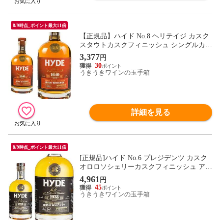
8/9時点_ポイント最大11倍
【正規品】ハイド No.8 ヘリテイジ カスク
スタウトカスクフィニッシュ シングルカス
クグレーンウイスキー＆シングルモルトウ
3,377
円
イスキー アイリッシュ ウイスキー 700ml 4
30
3％
うきうきワインの玉手箱
詳細を見る
8/9時点_ポイント最大11倍
[正規品]ハイド No.6 プレジデンツ カスク
オロロソシェリーカスクフィニッシュ アイ
リッシュ ウイスキー 700ml 46％
4,961
円
45
うきうきワインの玉手箱