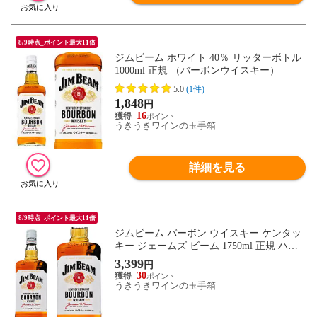
8/9時点_ポイント最大11倍
ジムビーム ホワイト 40％ リッターボトル
1000ml 正規 （バーボンウイスキー）
5.0
(1件)
1,848
円
16
うきうきワインの玉手箱
詳細を見る
8/9時点_ポイント最大11倍
ジムビーム バーボン ウイスキー ケンタッ
キー ジェームズ ビーム 1750ml 正規 ハー
ドリカー ※ラッピング不可
3,399
円
30
うきうきワインの玉手箱