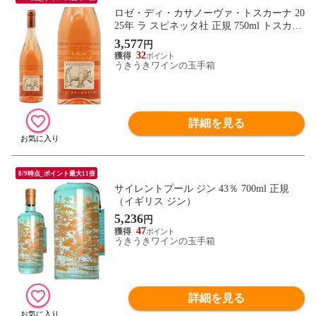
ロゼ・ディ・カサノーヴァ・トスカーナ 20
25年 ラ スピネッタ社 正規 750ml トスカー
ナ ロゼワイン
3,577
円
32
うきうきワインの玉手箱
詳細を見る
8/9時点_ポイント最大11倍
サイレントプール ジン 43％ 700ml 正規
（イギリス ジン）
5,236
円
47
うきうきワインの玉手箱
詳細を見る