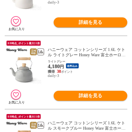
daily-3
詳細を見る
8/8時点_ポイント最大11倍
ハニーウェア コットンシリーズ 1.6L ケト
ル ライトグレー Honey Ware 富士ホーロー
IH対応 直火（ガス火）対応 【北海道・沖
ライトグレー
4,180
縄は990円加算】how077-14
円
送料込み
38
daily-3
詳細を見る
8/8時点_ポイント最大11倍
ハニーウェア コットンシリーズ 1.6L ケト
ル スモークブルー Honey Ware 富士ホーロ