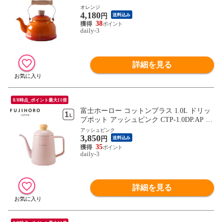
応 直火（ガス火）対応 【北海道・沖縄は9
オレンジ
4,180
90円加算】how077-20
円
送料込み
38
daily-3
詳細を見る
8/8時点_ポイント最大11倍
富士ホーロー コットンプラス 1.0L ドリッ
プポット アッシュピンク CTP-1.0DP.AP や
かん ケトル コーヒーポット 珈琲ポット 細
アッシュピンク
3,850
口 ほうろう IH対応 直火（ガス火）対応 C
円
送料込み
otton Pulus FUJIHORO 【北海道・沖縄は99
35
daily-3
0円加算】fuj616-5
詳細を見る