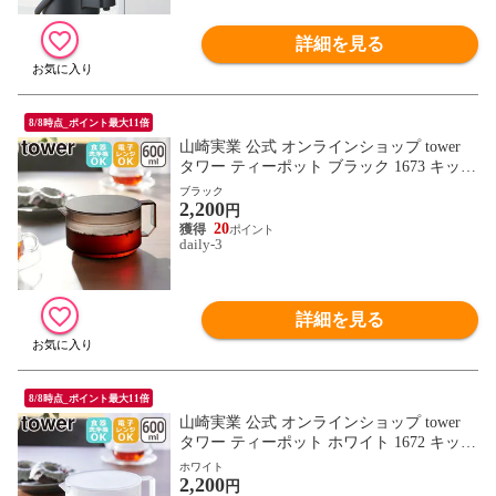
詳細を見る
8/8時点_ポイント最大11倍
山崎実業 公式 オンラインショップ tower
タワー ティーポット ブラック 1673 キッチ
ン お茶 電子レンジ対応 茶こし機能付き ya
ブラック
2,200
mazaki yam3214-bk
円
20
daily-3
詳細を見る
8/8時点_ポイント最大11倍
山崎実業 公式 オンラインショップ tower
タワー ティーポット ホワイト 1672 キッチ
ン お茶 電子レンジ対応 茶こし機能付き ya
ホワイト
2,200
mazaki yam3214-wh
円