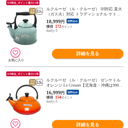
8/8時点_ポイント最大11倍
ルクルーゼ （ル・クルーゼ） IH対応 直火
（ガス火）対応 トラディショナル ケトル
シーソルト Sea Salt 2.1L Le Creuset【北海
18,999
円
送料込み
道・沖縄は990円加算】lec525ssl
172
daily-3
詳細を見る
8/8時点_ポイント最大11倍
ルクルーゼ （ル・クルーゼ） ゼンケトル
オレンジ Le Creuset【北海道・沖縄は990円
加算】 lec531
16,999
円
送料込み
154
daily-3
詳細を見る