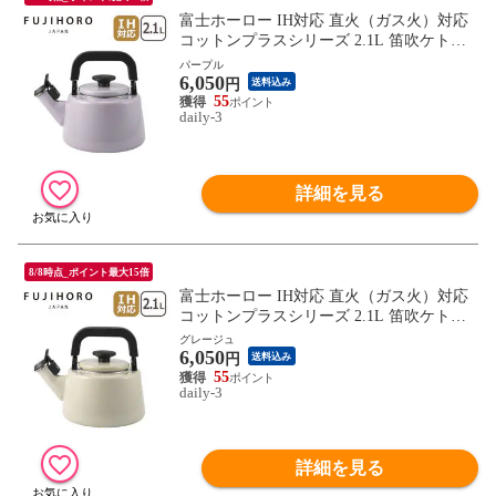
富士ホーロー IH対応 直火（ガス火）対応
コットンプラスシリーズ 2.1L 笛吹ケトル
パープル CTP-2.1WK.PU やかん FUJIHOR
パープル
6,050
O ほうろう ホーロー 【北海道・沖縄は990
円
送料込み
円加算】 fuj611-2
55
daily-3
詳細を見る
8/8時点_ポイント最大15倍
富士ホーロー IH対応 直火（ガス火）対応
コットンプラスシリーズ 2.1L 笛吹ケトル
グレージュ CTP-2.1WK.GG やかん FUJIHO
グレージュ
6,050
RO ほうろう ホーロー 【北海道・沖縄は99
円
送料込み
0円加算】 fuj611-3
55
daily-3
詳細を見る