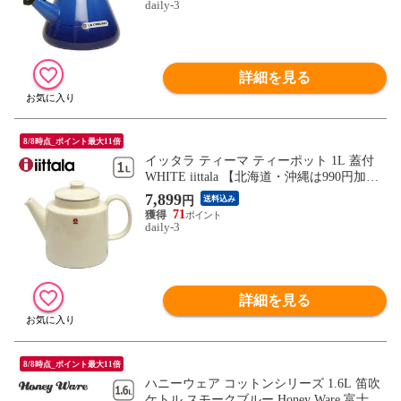
daily-3
詳細を見る
8/8時点_ポイント最大11倍
イッタラ ティーマ ティーポット 1L 蓋付
WHITE iittala 【北海道・沖縄は990円加
算】ita08-c001
7,899
円
送料込み
71
daily-3
詳細を見る
8/8時点_ポイント最大11倍
ハニーウェア コットンシリーズ 1.6L 笛吹
ケトル スモークブルー Honey Ware 富士ホ