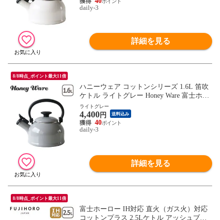
40
daily-3
詳細を見る
8/8時点_ポイント最大11倍
ハニーウェア コットンシリーズ 1.6L 笛吹
ケトル ライトグレー Honey Ware 富士ホー
ロー 【北海道・沖縄は990円加算】how075
ライトグレー
4,400
-14
円
送料込み
40
daily-3
詳細を見る
8/8時点_ポイント最大11倍
富士ホーロー IH対応 直火（ガス火）対応
コットンプラス 2.5Lケトル アッシュブル