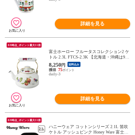
詳細を見る
8/8時点_ポイント最大11倍
富士ホーロー フルータスコレクション2 ケ
トル 2.3L FTCS-2.3K 【北海道・沖縄は990
円加算】 fuj161-6
8,250
円
送料込み
75
daily-3
詳細を見る
8/8時点_ポイント最大11倍
ハニーウェア コットンシリーズ 2.1L 笛吹
ケトル アッシュピンク Honey Ware 富士ホ