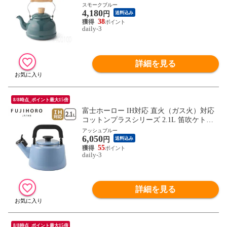
ー IH対応 直火（ガス火）対応 【北海道・
スモークブルー
4,180
沖縄は990円加算】how077-15
円
送料込み
38
daily-3
詳細を見る
8/8時点_ポイント最大15倍
富士ホーロー IH対応 直火（ガス火）対応
コットンプラスシリーズ 2.1L 笛吹ケトル
アッシュブルー CTP-2.1WK.AB やかん FUJ
アッシュブルー
6,050
IHORO ほうろう ホーロー 【北海道・沖縄
円
送料込み
は990円加算】 fuj611-1
55
daily-3
詳細を見る
8/8時点_ポイント最大15倍