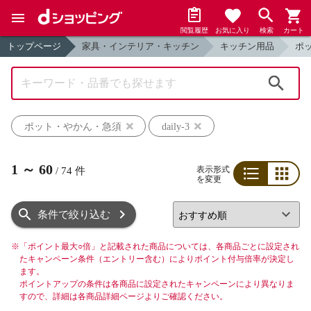
閲覧履歴
お気に入り
検索
カート
トップページ
家具・インテリア・キッチン
キッチン用品
ポ
検索
ポット・やかん・急須
daily-3
1
～
60
表示形式
/
74
件
を変更
リスト
グリッド
条件で絞り込む
※
「ポイント最大○倍」と記載された商品については、各商品ごとに設定され
たキャンペーン条件（エントリー含む）によりポイント付与倍率が決定し
ます。
ポイントアップの条件は各商品に設定されたキャンペーンにより異なりま
すので、詳細は各商品詳細ページよりご確認ください。