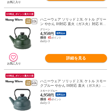
8/8時点_ポイント最大11倍
ハニーウェア ソリッド 2.3L ケトル グリー
ン やかん IH対応 直火（ガス火）対応 Hon
ey Ware 富士ホーロー 【北海道・沖縄は99
グリーン
4,950
0円加算】how052-4
円
送料込み
45
daily-3
詳細を見る
8/8時点_ポイント最大11倍
ハニーウェア ソリッド 2.3L ケトル スモー
クブルー やかん IH対応 直火（ガス火）対
応 Honey Ware 富士ホーロー 【北海道・沖
スモークブルー
4,950
縄は990円加算】how052-5
円
送料込み
45
daily-3