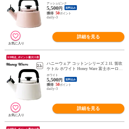
ーロー【北海道・沖縄は990円加算】how07
アッシュピンク
5,500
6-12
円
送料込み
50
daily-3
詳細を見る
8/8時点_ポイント最大11倍
ハニーウェア コットンシリーズ 2.1L 笛吹
ケトル ホワイト Honey Ware 富士ホーロー
【北海道・沖縄は990円加算】how076-13
ホワイト
5,500
円
送料込み
50
daily-3
詳細を見る
8/8時点_ポイント最大11倍