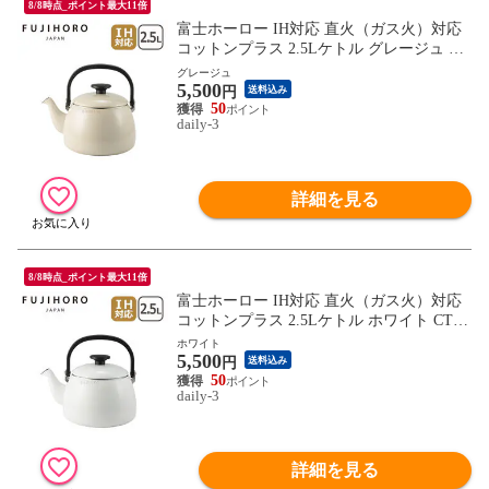
8/8時点_ポイント最大11倍
富士ホーロー IH対応 直火（ガス火）対応
コットンプラス 2.5Lケトル グレージュ CT
P-2.5K.GG やかん ほうろう 大容量 Cotton
グレージュ
5,500
Pulus FUJIHORO 【北海道・沖縄は990円加
円
送料込み
算】 fuj618-3
50
daily-3
詳細を見る
8/8時点_ポイント最大11倍
富士ホーロー IH対応 直火（ガス火）対応
コットンプラス 2.5Lケトル ホワイト CTP-
2.5K.W やかん ほうろう 大容量 Cotton Pulu
ホワイト
5,500
s FUJIHORO 【北海道・沖縄は990円加算】
円
送料込み
fuj618-4
50
daily-3
詳細を見る