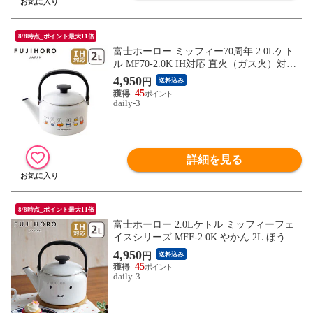
8/8時点_ポイント最大11倍
富士ホーロー ミッフィー70周年 2.0Lケト
ル MF70-2.0K IH対応 直火（ガス火）対応
FUJIHORO 【北海道・沖縄は990円加算】 f
4,950
円
送料込み
uj518-312
45
daily-3
詳細を見る
8/8時点_ポイント最大11倍
富士ホーロー 2.0Lケトル ミッフィーフェ
イスシリーズ MFF-2.0K やかん 2L ほうろ
う IH対応 直火（ガス火）対応 FUJIHORO
4,950
円
送料込み
【北海道・沖縄は990円加算】 fuj518-26
45
daily-3