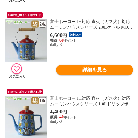
8/8時点_ポイント最大11倍
富士ホーロー IH対応 直火（ガス火）対応
ムーミンハウスシリーズ 2.0Lケトル MOH-
2.0KK FUJIHORO ほうろう【北海道・沖縄
6,600
円
送料込み
は990円加算】fuj519-22
60
daily-3
詳細を見る
8/8時点_ポイント最大11倍
富士ホーロー IH対応 直火（ガス火）対応
ムーミンハウスシリーズ 1.0Lドリップポッ
ト MOH-1.0DPK FUJIHORO ほうろう fuj51
4,400
円
9-21
40
daily-3