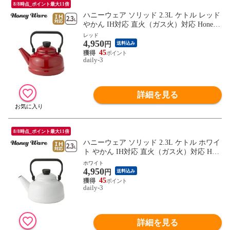
8/8時点_ポイント最大11倍
ハニーウェア ソリッド 2.3L ケトル レッド
やかん IH対応 直火（ガス火）対応 Honey
Ware 富士ホーロー 【北海道・沖縄は990円
レッド
4,950
加算】how052-1
円
送料込み
45
daily-3
詳細を見る
8/8時点_ポイント最大11倍
ハニーウェア ソリッド 2.3L ケトル ホワイ
ト やかん IH対応 直火（ガス火）対応 Hon
ey Ware 富士ホーロー 【北海道・沖縄は99
ホワイト
4,950
0円加算】how052-3
円
送料込み
45
daily-3
詳細を見る