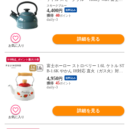
ーロー 【北海道・沖縄は990円加算】how0
スモークブルー
4,400
75-15
円
送料込み
40
daily-3
詳細を見る
8/8時点_ポイント最大11倍
富士ホーロー ストロベリー 1.6L ケトル ST
B-1.6K やかん IH対応 直火（ガス火）対応
FUJIHORO ほうろう ホーロー 【北海道・
4,950
円
送料込み
沖縄は990円加算】 fuj223-25
45
daily-3
詳細を見る