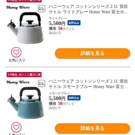
ハニーウェア コットンシリーズ 2.1L 笛吹
ケトル ライトグレー Honey Ware 富士ホー
ロー【北海道・沖縄は990円加算】how076-
ライトグレー
5,500
14
円
送料込み
50
daily-3
詳細を見る
8/8時点_ポイント最大11倍
ハニーウェア コットンシリーズ 2.1L 笛吹
ケトル スモークブルー Honey Ware 富士ホ
ーロー【北海道・沖縄は990円加算】how07
スモークブルー
5,500
6-15
円
送料込み
50
daily-3
詳細を見る