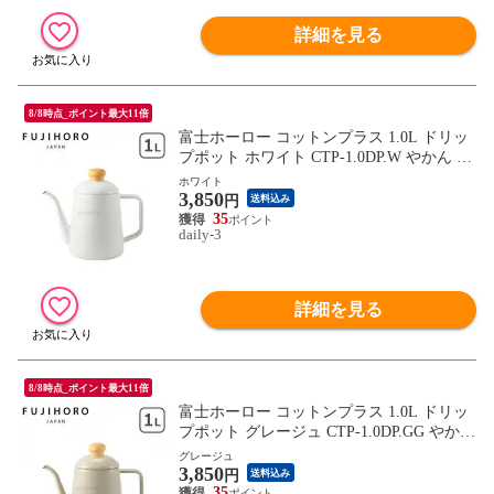
詳細を見る
8/8時点_ポイント最大11倍
富士ホーロー コットンプラス 1.0L ドリッ
プポット ホワイト CTP-1.0DP.W やかん ケ
トル コーヒーポット 珈琲ポット 細口 ほう
ホワイト
3,850
ろう IH対応 直火（ガス火）対応 Cotton Pul
円
送料込み
us FUJIHORO 【北海道・沖縄は990円加
35
daily-3
算】fuj616-4
詳細を見る
8/8時点_ポイント最大11倍
富士ホーロー コットンプラス 1.0L ドリッ
プポット グレージュ CTP-1.0DP.GG やかん
ケトル コーヒーポット 珈琲ポット 細口 ほ
グレージュ
3,850
うろう IH対応 直火（ガス火）対応 Cotton
円
送料込み
Pulus FUJIHORO 【北海道・沖縄は990円加
35