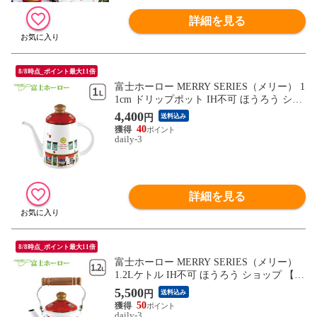
詳細を見る
8/8時点_ポイント最大11倍
富士ホーロー MERRY SERIES（メリー） 1
1cm ドリップポット IH不可 ほうろう ショ
ップ 【北海道・沖縄は990円加算】fuj181-1
4,400
円
送料込み
1
40
daily-3
詳細を見る
8/8時点_ポイント最大11倍
富士ホーロー MERRY SERIES（メリー）
1.2Lケトル IH不可 ほうろう ショップ 【北
海道・沖縄は990円加算】fuj182-11
5,500
円
送料込み
50
daily-3