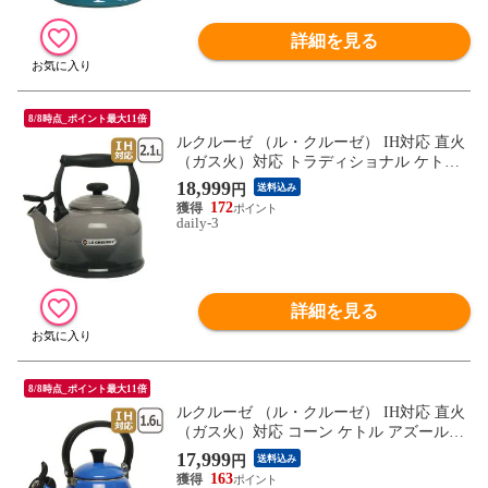
詳細を見る
8/8時点_ポイント最大11倍
ルクルーゼ （ル・クルーゼ） IH対応 直火
（ガス火）対応 トラディショナル ケトル
フリント Flint 2.1L グレー Le Creuset 【北
18,999
円
送料込み
海道・沖縄は990円加算】 lec524fltsi
172
daily-3
詳細を見る
8/8時点_ポイント最大11倍
ルクルーゼ （ル・クルーゼ） IH対応 直火
（ガス火）対応 コーン ケトル アズールブ
ルー Azure Blue 1.6L Le Creuset 【北海道・
17,999
円
送料込み
沖縄は990円加算】 lec508azrsi
163