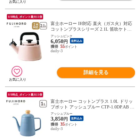
8/8時点_ポイント最大11倍
富士ホーロー IH対応 直火（ガス火）対応
コットンプラスシリーズ 2.1L 笛吹ケトル
アッシュピンク CTN-2.1WK.AP やかん FU
アッシュピンク
6,050
JIHORO ほうろう ホーロー【北海道・沖縄
円
送料込み
は990円加算】fuj611-5
55
daily-3
詳細を見る
8/8時点_ポイント最大11倍
富士ホーロー コットンプラス 1.0L ドリッ
プポット アッシュブルー CTP-1.0DP.AB や
かん ケトル コーヒーポット 珈琲ポット 細
アッシュブルー
3,850
口 ほうろう IH対応 直火（ガス火）対応 C
円
送料込み
otton Pulus FUJIHORO 【北海道・沖縄は99
35
daily-3
0円加算】fuj616-1