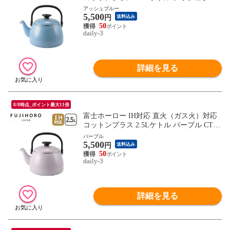
ー CTP-2.5K.AB やかん ほうろう 大容量 C
アッシュブルー
5,500
otton Pulus FUJIHORO 【北海道・沖縄は99
円
送料込み
0円加算】 fuj618-1
50
daily-3
詳細を見る
8/8時点_ポイント最大11倍
富士ホーロー IH対応 直火（ガス火）対応
コットンプラス 2.5Lケトル パープル CTP-
2.5K.PU やかん ほうろう 大容量 Cotton Pul
パープル
5,500
us FUJIHORO 【北海道・沖縄は990円加
円
送料込み
算】 fuj618-2
50
daily-3
詳細を見る