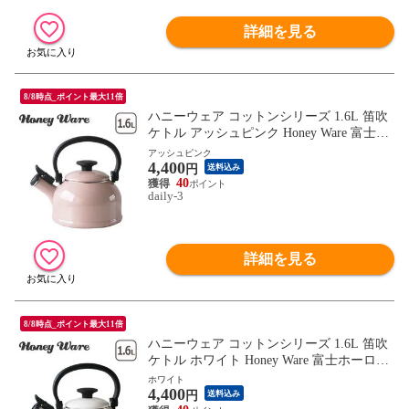
詳細を見る
8/8時点_ポイント最大11倍
ハニーウェア コットンシリーズ 1.6L 笛吹
ケトル アッシュピンク Honey Ware 富士ホ
ーロー 【北海道・沖縄は990円加算】how0
アッシュピンク
4,400
75-12
円
送料込み
40
daily-3
詳細を見る
8/8時点_ポイント最大11倍
ハニーウェア コットンシリーズ 1.6L 笛吹
ケトル ホワイト Honey Ware 富士ホーロー
【北海道・沖縄は990円加算】how075-13
ホワイト
4,400
円
送料込み