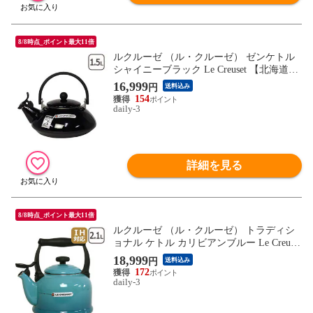
8/8時点_ポイント最大11倍
ルクルーゼ （ル・クルーゼ） ゼンケトル
シャイニーブラック Le Creuset 【北海道・
沖縄は990円加算】 lecox533
16,999
円
送料込み
154
daily-3
詳細を見る
8/8時点_ポイント最大11倍
ルクルーゼ （ル・クルーゼ） トラディシ
ョナル ケトル カリビアンブルー Le Creuset
【北海道・沖縄は990円加算】 lec525cr
18,999
円
送料込み
172
daily-3