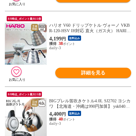
8/8時点_ポイント最大11倍
ハリオ V60 ドリップケトル ヴォーノ VKB
R-120-HSV IH対応 直火（ガス火） HARIO
har1088-1【北海道・沖縄は990円加算】
4,199
円
送料込み
38
daily-3
詳細を見る
8/8時点_ポイント最大11倍
BIGプレル笛吹きケトル4.0L SJ2702 ヨシカ
ワ 【北海道・沖縄は990円加算】 ysk0403-2
41
4,400
円
送料込み
40
daily-3