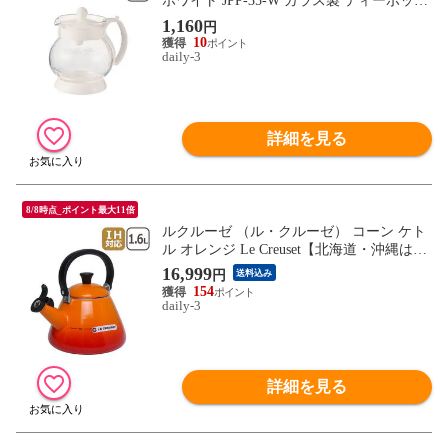
ホワイト JPP-35-W ガラス製 ティーポット
HARIO har2003-11
1,160
円
10
daily-3
詳細を見る
8/8時点_ポイント最大11倍
ルクルーゼ （ル・クルーゼ） コーン ケト
ル オレンジ Le Creuset【北海道・沖縄は99
0円加算】 lec501
16,999
円
送料込み
154
daily-3
詳細を見る