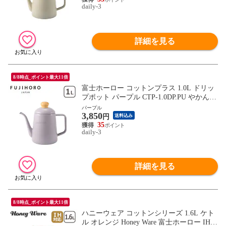
daily-3
算】fuj616-3
詳細を見る
8/8時点_ポイント最大11倍
富士ホーロー コットンプラス 1.0L ドリッ
プポット パープル CTP-1.0DP.PU やかん
ケトル コーヒーポット 珈琲ポット 細口 ほ
パープル
3,850
うろう IH対応 直火（ガス火）対応 Cotton
円
送料込み
Pulus FUJIHORO 【北海道・沖縄は990円加
35
daily-3
算】fuj616-2
詳細を見る
8/8時点_ポイント最大11倍
ハニーウェア コットンシリーズ 1.6L ケト
ル オレンジ Honey Ware 富士ホーロー IH対