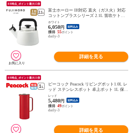
8/8時点_ポイント最大15倍
富士ホーロー IH対応 直火（ガス火）対応
コットンプラスシリーズ 2.1L 笛吹ケトル
ホワイト CTP-2.1WK.W やかん FUJIHORO
ホワイト
6,050
ほうろう ホーロー 【北海道・沖縄は990円
円
送料込み
加算】 fuj611-4
55
daily-3
詳細を見る
8/8時点_ポイント最大11倍
ピーコック Peacock リビングポット1.0L レ
ッド ステンレスポット 卓上ポット 1L 保冷
保温 ハンディポット 保温ポット 1リット
レッド
5,480
ル ピーコック魔法瓶 AHW-100【北海道・
円
送料込み
沖縄は990円加算】 pckahw100-r
49
daily-3
詳細を見る