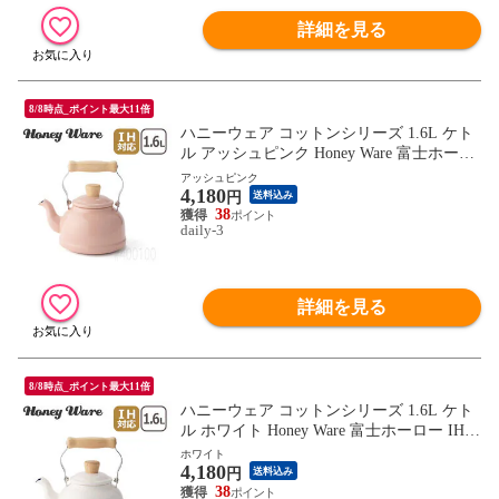
詳細を見る
8/8時点_ポイント最大11倍
ハニーウェア コットンシリーズ 1.6L ケト
ル アッシュピンク Honey Ware 富士ホーロ
ー IH対応 直火（ガス火）対応 【北海道・
アッシュピンク
4,180
沖縄は990円加算】how077-12
円
送料込み
38
daily-3
詳細を見る
8/8時点_ポイント最大11倍
ハニーウェア コットンシリーズ 1.6L ケト
ル ホワイト Honey Ware 富士ホーロー IH対
応 直火（ガス火）対応 【北海道・沖縄は9
ホワイト
4,180
90円加算】how077-13
円
送料込み
38