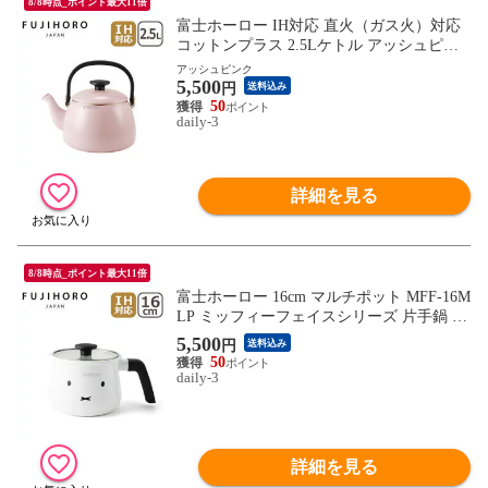
8/8時点_ポイント最大11倍
富士ホーロー IH対応 直火（ガス火）対応
コットンプラス 2.5Lケトル アッシュピン
ク CTP-2.5K.AP やかん ほうろう 大容量 C
アッシュピンク
5,500
otton Pulus FUJIHORO 【北海道・沖縄は99
円
送料込み
0円加算】 fuj618-5
50
daily-3
詳細を見る
8/8時点_ポイント最大11倍
富士ホーロー 16cm マルチポット MFF-16M
LP ミッフィーフェイスシリーズ 片手鍋 万
能ポット 琺瑯 IH対応 直火（ガス火）対応
5,500
円
送料込み
FUJIHORO【北海道・沖縄は990円加算】 f
50
uj518-35
daily-3
詳細を見る