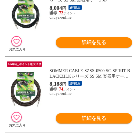
リーズ SS 5M 楽器用ケーブル
8,004
円
送料込み
72
chuya-online
詳細を見る
8/6時点_ポイント最大11倍
SOMMER CABLE SZSS-0500 SC-SPIRIT B
LACKZILKシリーズ SS 5M 楽器用ケーブ
ル
8,188
円
送料込み
74
chuya-online
詳細を見る