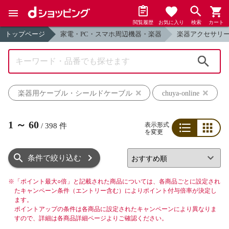
閲覧履歴
お気に入り
検索
カート
トップページ
家電・PC・スマホ周辺機器・楽器
楽器アクセサリ
検索
楽器用ケーブル・シールドケーブル
chuya-online
1
～
60
表示形式
/
398
件
を変更
リスト
グリッド
条件で絞り込む
※
「ポイント最大○倍」と記載された商品については、各商品ごとに設定され
たキャンペーン条件（エントリー含む）によりポイント付与倍率が決定し
ます。
ポイントアップの条件は各商品に設定されたキャンペーンにより異なりま
すので、詳細は各商品詳細ページよりご確認ください。