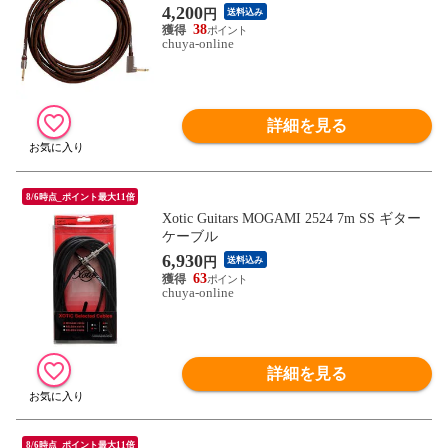
ギター用ケーブル 4メートル シールド
4,200
円
送料込み
38
chuya-online
詳細を見る
8/6時点_ポイント最大11倍
Xotic Guitars MOGAMI 2524 7m SS ギター
ケーブル
6,930
円
送料込み
63
chuya-online
詳細を見る
8/6時点_ポイント最大11倍