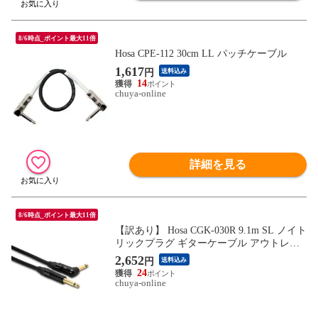
8/6時点_ポイント最大11倍
Hosa CPE-112 30cm LL パッチケーブル
1,617
円
送料込み
14
chuya-online
詳細を見る
8/6時点_ポイント最大11倍
【訳あり】 Hosa CGK-030R 9.1m SL ノイト
リックプラグ ギターケーブル アウトレッ
ト
2,652
円
送料込み
24
chuya-online