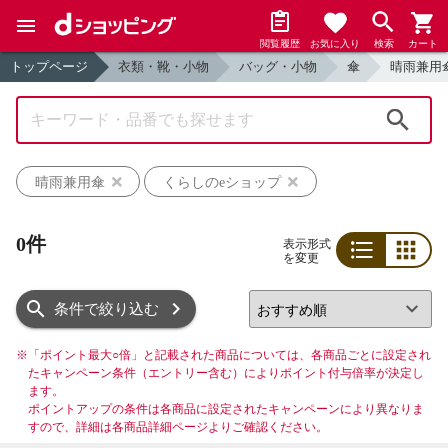
閲覧履歴
お気に入り
検索
カート
トップページ
衣類・靴・小物
バッグ・小物
傘
晴雨兼用
検索
晴雨兼用傘
くらしのeショップ
0件
表示形式
を変更
リスト
グリッド
条件で絞り込む
※
「ポイント最大○倍」と記載された商品については、各商品ごとに設定され
たキャンペーン条件（エントリー含む）によりポイント付与倍率が決定し
ます。
ポイントアップの条件は各商品に設定されたキャンペーンにより異なりま
すので、詳細は各商品詳細ページよりご確認ください。