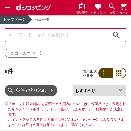
閲覧履歴
お気に入り
検索
カート
トップページ
商品一覧
検索
ココデカウ
0件
表示形式
を変更
リスト
グリッド
条件で絞り込む
※
「ポイント最大○倍」と記載された商品については、各商品ごとに設定され
たキャンペーン条件（エントリー含む）によりポイント付与倍率が決定し
ます。
ポイントアップの条件は各商品に設定されたキャンペーンにより異なりま
すので、詳細は各商品詳細ページよりご確認ください。