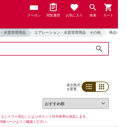
クーポン
閲覧履歴
お気に入り
検索
カート
・水質管理用品
エアレーション・水質管理用品 その他
商品一覧
検索
表示形式
を変更
リスト
グリッド
（エントリー含む）によりポイント付与倍率が決定します。
詳細ページよりご確認ください。