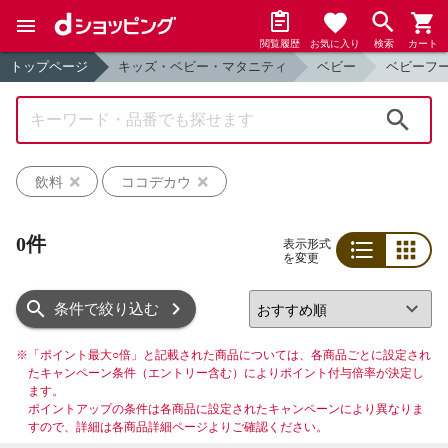
閲覧履歴
お気に入り
検索
カート
トップページ
キッズ・ベビー・マタニティ
ベビー
ベビーフ
検索
飲料
ココデカウ
0件
表示形式
を変更
リスト
グリッド
条件で絞り込む
※
「ポイント最大○倍」と記載された商品については、各商品ごとに設定され
たキャンペーン条件（エントリー含む）によりポイント付与倍率が決定し
ます。
ポイントアップの条件は各商品に設定されたキャンペーンにより異なりま
すので、詳細は各商品詳細ページよりご確認ください。