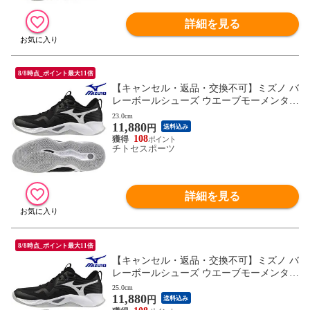
詳細を見る
8/8時点_ポイント最大11倍
【キャンセル・返品・交換不可】ミズノ バ
レーボールシューズ ウエーブモーメンタム
PRO V1GA254054 ユニセックス 2025AW R
23.0cm
11,880
FCL
円
送料込み
108
チトセスポーツ
詳細を見る
8/8時点_ポイント最大11倍
【キャンセル・返品・交換不可】ミズノ バ
レーボールシューズ ウエーブモーメンタム
PRO V1GA254054 ユニセックス 2025AW R
25.0cm
11,880
FCL
円
送料込み