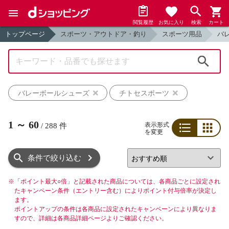
閲覧履歴
お気に入り
検索
カート
トップページ
スポーツ・アウトドア・釣り
スポーツ用品
バ
検索
バレーボールシューズ
チトセスポーツ
1
～
60
表示形式
/
288
件
を変更
リスト
グリッド
条件で絞り込む
※
「ポイント最大○倍」と記載された商品については、各商品ごとに設定され
たキャンペーン条件（エントリー含む）によりポイント付与倍率が決定し
ます。
ポイントアップの条件は各商品に設定されたキャンペーンにより異なりま
すので、詳細は各商品詳細ページよりご確認ください。