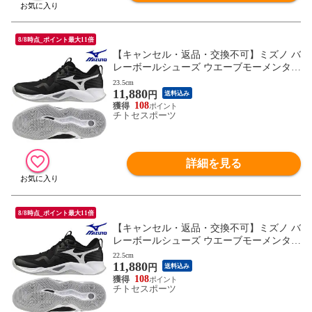
8/8時点_ポイント最大11倍
【キャンセル・返品・交換不可】ミズノ バ
レーボールシューズ ウエーブモーメンタム
PRO V1GA254054 ユニセックス 2025AW R
23.5cm
11,880
FCL
円
送料込み
108
チトセスポーツ
詳細を見る
8/8時点_ポイント最大11倍
【キャンセル・返品・交換不可】ミズノ バ
レーボールシューズ ウエーブモーメンタム
PRO V1GA254054 ユニセックス 2025AW R
22.5cm
11,880
FCL
円
送料込み
108
チトセスポーツ