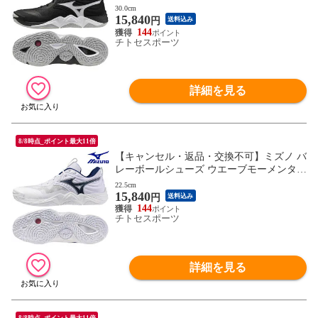
ELITE V1GA251254 ユニセックス 2025AW
30.0cm
15,840
RFCL
円
送料込み
144
チトセスポーツ
詳細を見る
8/8時点_ポイント最大11倍
【キャンセル・返品・交換不可】ミズノ バ
レーボールシューズ ウエーブモーメンタム
ELITE V1GA251255 ユニセックス 2025AW
22.5cm
15,840
RFCL
円
送料込み
144
チトセスポーツ
詳細を見る
8/8時点_ポイント最大11倍