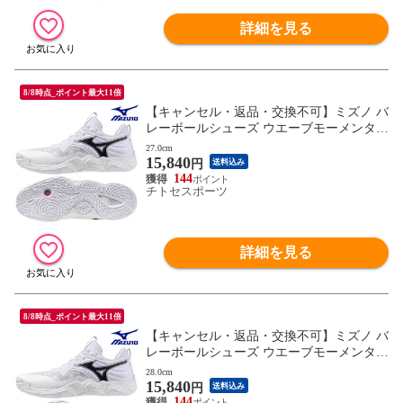
詳細を見る
8/8時点_ポイント最大11倍
【キャンセル・返品・交換不可】ミズノ バ
レーボールシューズ ウエーブモーメンタム
ELITE V1GA251251 ユニセックス 2025AW
27.0cm
15,840
RFCL
円
送料込み
144
チトセスポーツ
詳細を見る
8/8時点_ポイント最大11倍
【キャンセル・返品・交換不可】ミズノ バ
レーボールシューズ ウエーブモーメンタム
ELITE V1GA251251 ユニセックス 2025AW
28.0cm
15,840
RFCL
円
送料込み
144