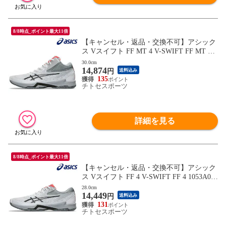
8/8時点_ポイント最大11倍
【キャンセル・返品・交換不可】アシック
ス Vスイフト FF MT 4 V-SWIFT FF MT 4 1
053A064-102 ユニセックス 2025SS バレー
30.0cm
14,874
ボール RFCL
円
送料込み
135
チトセスポーツ
詳細を見る
8/8時点_ポイント最大11倍
【キャンセル・返品・交換不可】アシック
ス Vスイフト FF 4 V-SWIFT FF 4 1053A066
-102 ユニセックス 2025SS バレーボール R
28.0cm
14,449
FCL
円
送料込み
131
チトセスポーツ