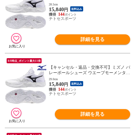
ELITE V1GA251251 ユニセックス 2025AW
28.5cm
15,840
RFCL
円
送料込み
144
チトセスポーツ
詳細を見る
8/8時点_ポイント最大11倍
【キャンセル・返品・交換不可】ミズノ バ
レーボールシューズ ウエーブモーメンタム
ELITE V1GA251251 ユニセックス 2025AW
29.0cm
15,840
RFCL
円
送料込み
144
チトセスポーツ
詳細を見る