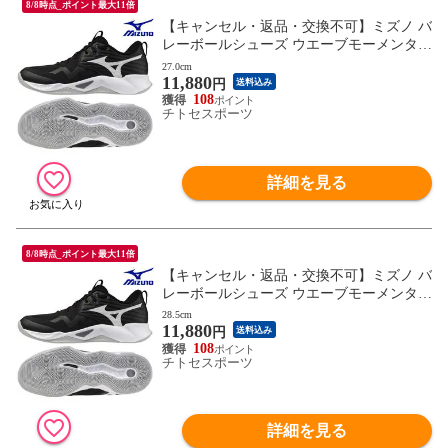
8/8時点_ポイント最大11倍
【キャンセル・返品・交換不可】ミズノ バ
レーボールシューズ ウエーブモーメンタム
PRO V1GA254054 ユニセックス 2025AW R
27.0cm
11,880
FCL
円
送料込み
108
チトセスポーツ
詳細を見る
8/8時点_ポイント最大11倍
【キャンセル・返品・交換不可】ミズノ バ
レーボールシューズ ウエーブモーメンタム
PRO V1GA254054 ユニセックス 2025AW R
28.5cm
11,880
FCL
円
送料込み
108
チトセスポーツ
詳細を見る