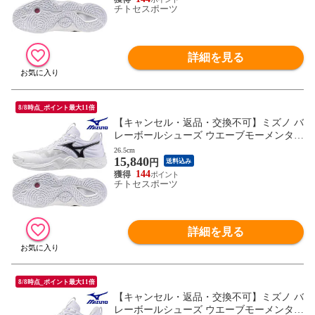
チトセスポーツ
詳細を見る
8/8時点_ポイント最大11倍
【キャンセル・返品・交換不可】ミズノ バ
レーボールシューズ ウエーブモーメンタム
ELITE V1GA251251 ユニセックス 2025AW
26.5cm
15,840
RFCL
円
送料込み
144
チトセスポーツ
詳細を見る
8/8時点_ポイント最大11倍
【キャンセル・返品・交換不可】ミズノ バ
レーボールシューズ ウエーブモーメンタム