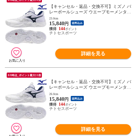
【キャンセル・返品・交換不可】ミズノ バ
レーボールシューズ ウエーブモーメンタム
ELITE V1GA251255 ユニセックス 2025AW
23.0cm
15,840
RFCL
円
送料込み
144
チトセスポーツ
詳細を見る
8/8時点_ポイント最大11倍
【キャンセル・返品・交換不可】ミズノ バ
レーボールシューズ ウエーブモーメンタム
ELITE V1GA251255 ユニセックス 2025AW
26.0cm
15,840
RFCL
円
送料込み
144
チトセスポーツ
詳細を見る