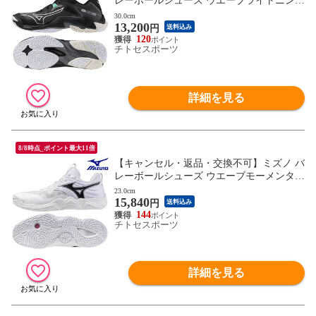
レーボールシューズ ウエーブライトニング
Z8 WIDE V1GA240158 ユニセックス 2024A
30.0cm
13,200
W RFCL
円
送料込み
120
チトセスポーツ
詳細を見る
8/8時点_ポイント最大11倍
【キャンセル・返品・交換不可】ミズノ バ
レーボールシューズ ウエーブモーメンタム
ELITE V1GA251251 ユニセックス 2025AW
23.0cm
15,840
RFCL
円
送料込み
144
チトセスポーツ
詳細を見る