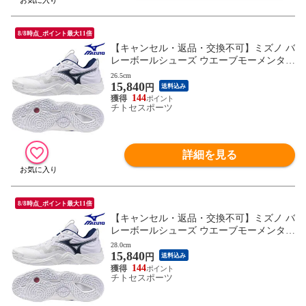
8/8時点_ポイント最大11倍
【キャンセル・返品・交換不可】ミズノ バ
レーボールシューズ ウエーブモーメンタム
ELITE V1GA251255 ユニセックス 2025AW
26.5cm
15,840
RFCL
円
送料込み
144
チトセスポーツ
詳細を見る
8/8時点_ポイント最大11倍
【キャンセル・返品・交換不可】ミズノ バ
レーボールシューズ ウエーブモーメンタム
ELITE V1GA251255 ユニセックス 2025AW
28.0cm
15,840
RFCL
円
送料込み
144
チトセスポーツ