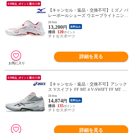
8/8時点_ポイント最大11倍
【キャンセル・返品・交換不可】ミズノ バ
レーボールシューズ ウエーブライトニング
Z8 V1GA240060 ユニセックス 2024AW RF
28.0cm
13,200
CL
円
送料込み
120
チトセスポーツ
詳細を見る
8/8時点_ポイント最大11倍
【キャンセル・返品・交換不可】アシック
ス Vスイフト FF MT 4 V-SWIFT FF MT 4 1
053A064-102 ユニセックス 2025SS バレー
28.0cm
14,874
ボール RFCL
円
送料込み
135
チトセスポーツ
詳細を見る