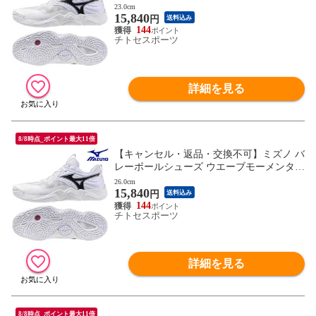
ELITE WIDE V1GA251351 ユニセックス 2
23.0cm
15,840
025AW RFCL
円
送料込み
144
チトセスポーツ
詳細を見る
8/8時点_ポイント最大11倍
【キャンセル・返品・交換不可】ミズノ バ
レーボールシューズ ウエーブモーメンタム
ELITE WIDE V1GA251351 ユニセックス 2
26.0cm
15,840
025AW RFCL
円
送料込み
144
チトセスポーツ
詳細を見る
8/8時点_ポイント最大11倍