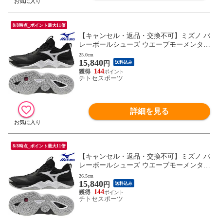
8/8時点_ポイント最大11倍
【キャンセル・返品・交換不可】ミズノ バ
レーボールシューズ ウエーブモーメンタム
ELITE V1GA251254 ユニセックス 2025AW
25.0cm
15,840
RFCL
円
送料込み
144
チトセスポーツ
詳細を見る
8/8時点_ポイント最大11倍
【キャンセル・返品・交換不可】ミズノ バ
レーボールシューズ ウエーブモーメンタム
ELITE V1GA251254 ユニセックス 2025AW
26.5cm
15,840
RFCL
円
送料込み
144
チトセスポーツ