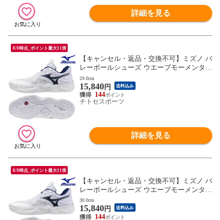
詳細を見る
8/8時点_ポイント最大11倍
【キャンセル・返品・交換不可】ミズノ バ
レーボールシューズ ウエーブモーメンタム
ELITE V1GA251255 ユニセックス 2025AW
29.0cm
15,840
RFCL
円
送料込み
144
チトセスポーツ
詳細を見る
8/8時点_ポイント最大11倍
【キャンセル・返品・交換不可】ミズノ バ
レーボールシューズ ウエーブモーメンタム
ELITE V1GA251255 ユニセックス 2025AW
30.0cm
15,840
RFCL
円
送料込み
144