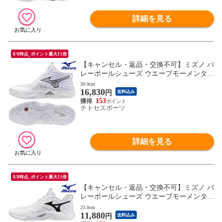
詳細を見る
8/8時点_ポイント最大11倍
【キャンセル・返品・交換不可】ミズノ バ
レーボールシューズ ウエーブモーメンタム
ELITE MID V1GA251751 ユニセックス 202
30.0cm
16,830
5AW RFCL
円
送料込み
153
チトセスポーツ
詳細を見る
8/8時点_ポイント最大11倍
【キャンセル・返品・交換不可】ミズノ バ
レーボールシューズ ウエーブモーメンタム
PRO V1GA254051 ユニセックス 2025AW R
23.0cm
11,880
FCL
円
送料込み