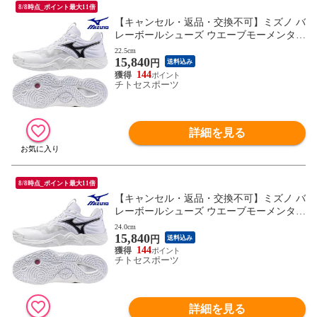
8/8時点_ポイント最大11倍
【キャンセル・返品・交換不可】ミズノ バ
レーボールシューズ ウエーブモーメンタム
ELITE V1GA251251 ユニセックス 2025AW
22.5cm
15,840
RFCL
円
送料込み
144
チトセスポーツ
詳細を見る
8/8時点_ポイント最大11倍
【キャンセル・返品・交換不可】ミズノ バ
レーボールシューズ ウエーブモーメンタム
ELITE V1GA251251 ユニセックス 2025AW
24.0cm
15,840
RFCL
円
送料込み
144
チトセスポーツ
詳細を見る