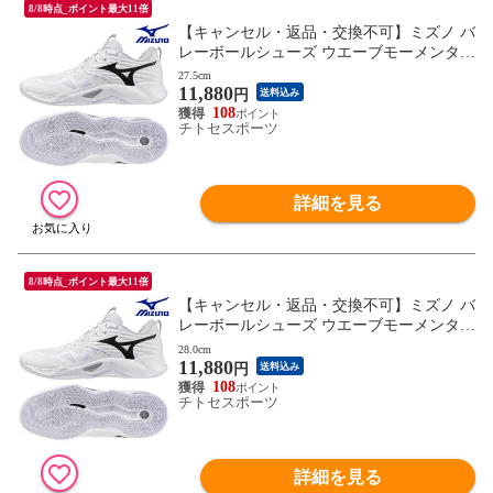
8/8時点_ポイント最大11倍
【キャンセル・返品・交換不可】ミズノ バ
レーボールシューズ ウエーブモーメンタム
PRO V1GA254051 ユニセックス 2025AW R
27.5cm
11,880
FCL
円
送料込み
108
チトセスポーツ
詳細を見る
8/8時点_ポイント最大11倍
【キャンセル・返品・交換不可】ミズノ バ
レーボールシューズ ウエーブモーメンタム
PRO V1GA254051 ユニセックス 2025AW R
28.0cm
11,880
FCL
円
送料込み
108
チトセスポーツ
詳細を見る