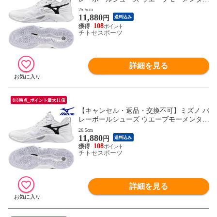
PRO V1GA254051 ユニセックス 2025AW R
25.5cm
11,880
FCL
円
送料込み
108
チトセスポーツ
詳細を見る
8/8時点_ポイント最大11倍
【キャンセル・返品・交換不可】ミズノ バ
レーボールシューズ ウエーブモーメンタム
PRO V1GA254051 ユニセックス 2025AW R
26.5cm
11,880
FCL
円
送料込み
108
チトセスポーツ
詳細を見る