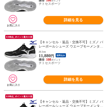
108
チトセスポーツ
詳細を見る
8/8時点_ポイント最大11倍
【キャンセル・返品・交換不可】ミズノ バ
レーボールシューズ ウエーブモーメンタム
PRO V1GA254054 ユニセックス 2025AW R
26.5cm
11,880
FCL
円
送料込み
108
チトセスポーツ
詳細を見る
8/8時点_ポイント最大11倍
【キャンセル・返品・交換不可】ミズノ バ
レーボールシューズ ウエーブモーメンタム