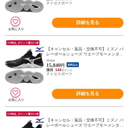
チトセスポーツ
詳細を見る
8/8時点_ポイント最大11倍
【キャンセル・返品・交換不可】ミズノ バ
レーボールシューズ ウエーブモーメンタム
ELITE V1GA251254 ユニセックス 2025AW
29.0cm
15,840
RFCL
円
送料込み
144
チトセスポーツ
詳細を見る
8/8時点_ポイント最大11倍
【キャンセル・返品・交換不可】ミズノ バ
レーボールシューズ ウエーブモーメンタム