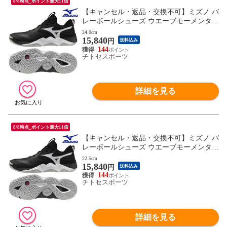
8/8時点_ポイント最大11倍
【キャンセル・返品・交換不可】ミズノ バ
レーボールシューズ ウエーブモーメンタム
ELITE V1GA251254 ユニセックス 2025AW
24.0cm
15,840
RFCL
円
送料込み
144
チトセスポーツ
詳細を見る
8/8時点_ポイント最大11倍
【キャンセル・返品・交換不可】ミズノ バ
レーボールシューズ ウエーブモーメンタム
ELITE V1GA251254 ユニセックス 2025AW
22.5cm
15,840
RFCL
円
送料込み
144
チトセスポーツ
詳細を見る