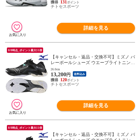
131
チトセスポーツ
詳細を見る
8/8時点_ポイント最大11倍
【キャンセル・返品・交換不可】ミズノ バ
レーボールシューズ ウエーブライトニング
Z8 WIDE V1GA240158 ユニセックス 2024A
26.0cm
13,200
W RFCL
円
送料込み
120
チトセスポーツ
詳細を見る
8/8時点_ポイント最大11倍
【キャンセル・返品・交換不可】ミズノ バ