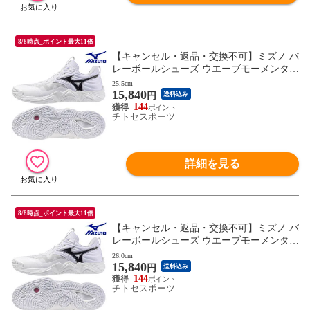
8/8時点_ポイント最大11倍
【キャンセル・返品・交換不可】ミズノ バ
レーボールシューズ ウエーブモーメンタム
ELITE V1GA251251 ユニセックス 2025AW
25.5cm
15,840
RFCL
円
送料込み
144
チトセスポーツ
詳細を見る
8/8時点_ポイント最大11倍
【キャンセル・返品・交換不可】ミズノ バ
レーボールシューズ ウエーブモーメンタム
ELITE V1GA251251 ユニセックス 2025AW
26.0cm
15,840
RFCL
円
送料込み
144
チトセスポーツ