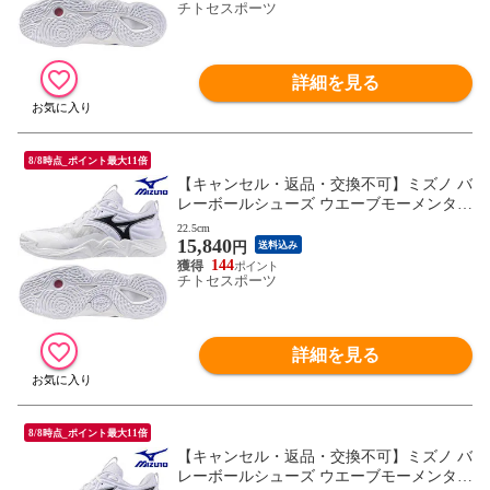
チトセスポーツ
詳細を見る
8/8時点_ポイント最大11倍
【キャンセル・返品・交換不可】ミズノ バ
レーボールシューズ ウエーブモーメンタム
ELITE WIDE V1GA251351 ユニセックス 2
22.5cm
15,840
025AW RFCL
円
送料込み
144
チトセスポーツ
詳細を見る
8/8時点_ポイント最大11倍
【キャンセル・返品・交換不可】ミズノ バ
レーボールシューズ ウエーブモーメンタム