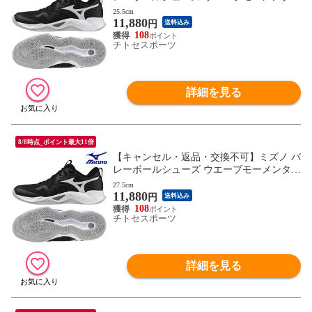
PRO V1GA254054 ユニセックス 2025AW R
25.5cm
11,880
FCL
円
送料込み
108
チトセスポーツ
詳細を見る
8/8時点_ポイント最大11倍
【キャンセル・返品・交換不可】ミズノ バ
レーボールシューズ ウエーブモーメンタム
PRO V1GA254054 ユニセックス 2025AW R
27.5cm
11,880
FCL
円
送料込み
108
チトセスポーツ
詳細を見る