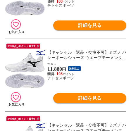
108
チトセスポーツ
詳細を見る
8/8時点_ポイント最大11倍
【キャンセル・返品・交換不可】ミズノ バ
レーボールシューズ ウエーブモーメンタム
PRO V1GA254051 ユニセックス 2025AW R
26.0cm
11,880
FCL
円
送料込み
108
チトセスポーツ
詳細を見る
8/8時点_ポイント最大11倍
【キャンセル・返品・交換不可】ミズノ バ
レーボールシューズ ウエーブモーメンタム