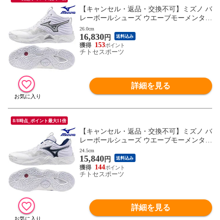
【キャンセル・返品・交換不可】ミズノ バ
レーボールシューズ ウエーブモーメンタム
ELITE MID V1GA251751 ユニセックス 202
26.0cm
16,830
5AW RFCL
円
送料込み
153
チトセスポーツ
詳細を見る
8/8時点_ポイント最大11倍
【キャンセル・返品・交換不可】ミズノ バ
レーボールシューズ ウエーブモーメンタム
ELITE V1GA251255 ユニセックス 2025AW
24.5cm
15,840
RFCL
円
送料込み
144
チトセスポーツ
詳細を見る