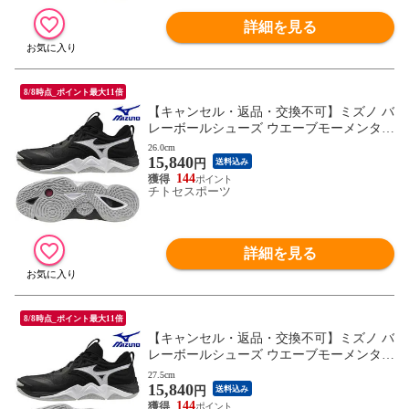
詳細を見る
8/8時点_ポイント最大11倍
【キャンセル・返品・交換不可】ミズノ バ
レーボールシューズ ウエーブモーメンタム
ELITE V1GA251254 ユニセックス 2025AW
26.0cm
15,840
RFCL
円
送料込み
144
チトセスポーツ
詳細を見る
8/8時点_ポイント最大11倍
【キャンセル・返品・交換不可】ミズノ バ
レーボールシューズ ウエーブモーメンタム
ELITE V1GA251254 ユニセックス 2025AW
27.5cm
15,840
RFCL
円
送料込み
144