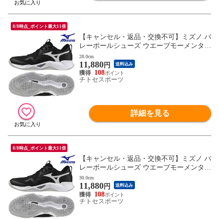
8/8時点_ポイント最大11倍
【キャンセル・返品・交換不可】ミズノ バ
レーボールシューズ ウエーブモーメンタム
PRO V1GA254054 ユニセックス 2025AW R
28.0cm
11,880
FCL
円
送料込み
108
チトセスポーツ
詳細を見る
8/8時点_ポイント最大11倍
【キャンセル・返品・交換不可】ミズノ バ
レーボールシューズ ウエーブモーメンタム
PRO V1GA254054 ユニセックス 2025AW R
30.0cm
11,880
FCL
円
送料込み
108
チトセスポーツ