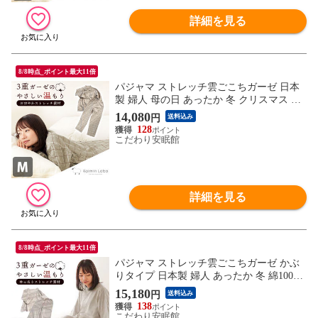
詳細を見る
8/8時点_ポイント最大11倍
パジャマ ストレッチ雲ごこちガーゼ 日本
製 婦人 母の日 あったか 冬 クリスマス ギ
フト 綿100％ 無撚糸3重ガーゼ 長袖 長ズボ
14,080
円
送料込み
ン クリスマス ホワイトデー 母の日 ギフト
128
快眠ラボ （ブラウン (M)）【A-Z30621-MB
こだわり安眠館
R】
詳細を見る
8/8時点_ポイント最大11倍
パジャマ ストレッチ雲ごこちガーゼ かぶ
りタイプ 日本製 婦人 あったか 冬 綿100％
無撚糸3重ガーゼ 長袖 長ズボン クリスマ
15,180
円
送料込み
ス ホワイトデー 母の日 ギフト 快眠ラボ
138
（ブラウン (L)）【A-Z30630-LBR】
こだわり安眠館