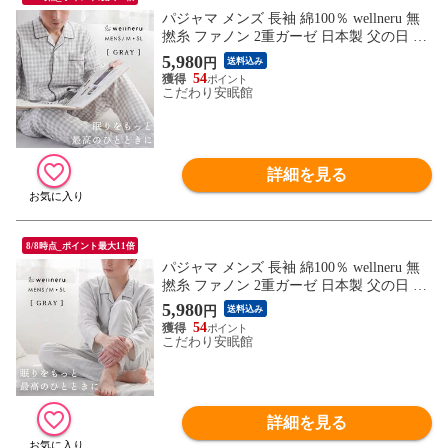
パジャマ メンズ 長袖 綿100％ wellneru 無
撚糸 ファノン 2重ガーゼ 日本製 父の日 敬
老の日 ギフト （チェック / グレー LLサイ
5,980
円
送料込み
ズ）【A-304071VGY-LL】
54
こだわり安眠館
詳細を見る
8/8時点_ポイント最大11倍
パジャマ メンズ 長袖 綿100％ wellneru 無
撚糸 ファノン 2重ガーゼ 日本製 父の日 敬
老の日 ギフト （無地 / グレー LLサイズ）
5,980
円
送料込み
【A-304061VGY-LL】
54
こだわり安眠館
詳細を見る