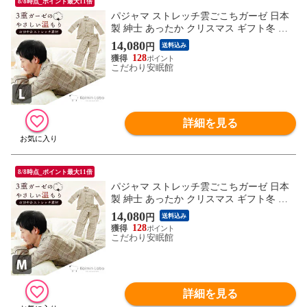
8/8時点_ポイント最大11倍
パジャマ ストレッチ雲ごこちガーゼ 日本
製 紳士 あったか クリスマス ギフト冬 綿1
00％ 無撚糸3重ガーゼ 長袖 長ズボン クリ
14,080
円
送料込み
スマス バレンタイン 父の日 ギフト 快眠ラ
128
ボ（ブラウン (L)）【A-Z10614-LBR】
こだわり安眠館
詳細を見る
8/8時点_ポイント最大11倍
パジャマ ストレッチ雲ごこちガーゼ 日本
製 紳士 あったか クリスマス ギフト冬 綿1
00％ 無撚糸3重ガーゼ 長袖 長ズボン クリ
14,080
円
送料込み
スマス バレンタイン 父の日 ギフト 快眠ラ
128
ボ（ブラウン (M)）【A-Z10614-MBR】
こだわり安眠館
詳細を見る