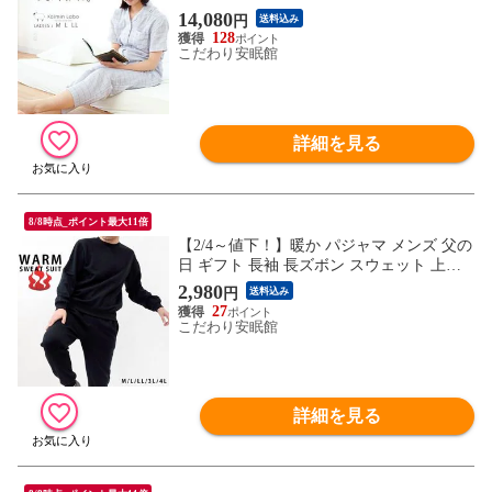
ラボ 婦人 （ギフト箱なし LLサイズ / グレ
14,080
円
送料込み
ー）【A-Z32310-LLGY】
128
こだわり安眠館
詳細を見る
8/8時点_ポイント最大11倍
【2/4～値下！】暖か パジャマ メンズ 父の
日 ギフト 長袖 長ズボン スウェット 上下
セット あったか 冬 綿混 裏起毛 無地 Warm
2,980
円
送料込み
スウェットスーツ 部屋着 ルームウェア 節
27
電 （ブラック LLサイズ）【W-10029BK45
こだわり安眠館
441LL】
詳細を見る