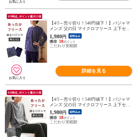
8/8時点_ポイント最大11倍
【4/5～売り切り！540円値下！】パジャマ
メンズ 父の日 マイクロフリース 上下セッ
ト ラウンドネック ふわふわ 丸首 長袖長ズ
1,980
円
送料込み
ボン部屋着 無地 ボーダー柄 軽い あったか
18
暖か シンプル 紳士 冬 グレー ネイビー
こだわり安眠館
（ボーダー柄/ネイビー LLサイズ）【W-10
02878981NV-LL】
詳細を見る
8/8時点_ポイント最大11倍
【4/5～売り切り！540円値下！】パジャマ
メンズ 父の日 マイクロフリース 上下セッ
ト ラウンドネック ふわふわ 丸首 長袖長ズ
1,980
円
送料込み
ボン部屋着 無地 ボーダー柄 軽い あったか
18
暖か シンプル 紳士 冬 グレー ネイビー 節
こだわり安眠館
電（ボーダー柄/グレー Lサイズ）【W-100
2878981GY-L】