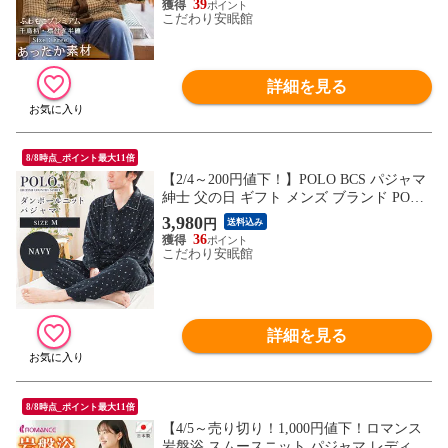
39
こだわり安眠館
詳細を見る
8/8時点_ポイント最大11倍
【2/4～200円値下！】POLO BCS パジャマ
紳士 父の日 ギフト メンズ ブランド POLO
ポロ・ビーシーエス 冬用 秋 （ネイビー M
3,980
円
送料込み
サイズ）【W-22352PVNB-M】
36
こだわり安眠館
詳細を見る
8/8時点_ポイント最大11倍
【4/5～売り切り！1,000円値下！ロマンス
岩盤浴 スムースニット パジャマ レディー