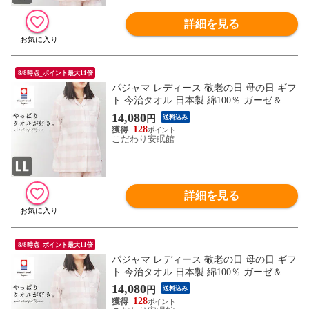
詳細を見る
8/8時点_ポイント最大11倍
パジャマ レディース 敬老の日 母の日 ギフ
ト 今治タオル 日本製 綿100％ ガーゼ＆パ
イル 長袖 長ズボン ルームウエア 婦人パジ
14,080
円
送料込み
ャマ（170B(LL)/大格子柄ピンク）【A-Z38
128
0LL32213PI】
こだわり安眠館
詳細を見る
8/8時点_ポイント最大11倍
パジャマ レディース 敬老の日 母の日 ギフ
ト 今治タオル 日本製 綿100％ ガーゼ＆パ
イル 長袖 長ズボン ルームウエア 婦人パジ
14,080
円
送料込み
ャマ（160A(M)/大格子柄ピンク）【A-Z380
128