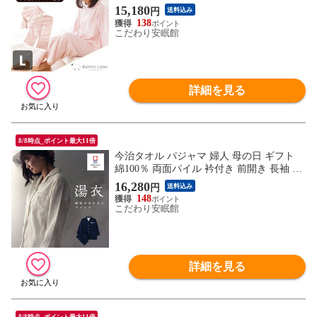
無撚糸3重ガーゼ 長袖 長ズボン クリスマ
15,180
円
送料込み
ス ホワイトデー 母の日 ギフト 快眠ラボ
138
（ピンク (L)）【A-Z30630-LPI】
こだわり安眠館
詳細を見る
8/8時点_ポイント最大11倍
今治タオル パジャマ 婦人 母の日 ギフト
綿100％ 両面パイル 衿付き 前開き 長袖 長
ズボン 日本製 ロゴ入り ギフト 湯衣 YUGO
16,280
円
送料込み
ROMO（無地 / ネイビー (LL)）【A-Z31214
148
-LLNB】
こだわり安眠館
詳細を見る
8/8時点_ポイント最大11倍