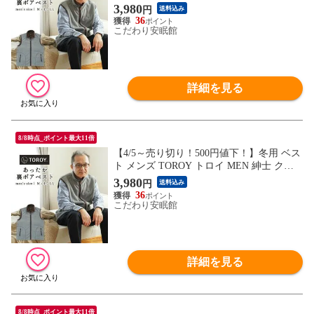
スマス あったか 裏ボア フリース コーデュ
3,980
円
送料込み
ロイ調 起毛 秋 冬 部屋着 ルームウェア 上
36
着 アウター 袖なし 襟付き 前開きファスナ
こだわり安眠館
ー ポケット（グレー Ｌサイズ）【AL-2656
1RHGYL】
詳細を見る
8/8時点_ポイント最大11倍
【4/5～売り切り！500円値下！】冬用 ベス
ト メンズ TOROY トロイ MEN 紳士 クリ
スマス あったか 裏ボア フリース コーデュ
3,980
円
送料込み
ロイ調 起毛 秋 冬 部屋着 ルームウェア 上
36
着 アウター 袖なし 襟付き 前開きファスナ
こだわり安眠館
ー ポケット （グレー LLサイズ）【AL-26
561RHGYLL】
詳細を見る
8/8時点_ポイント最大11倍