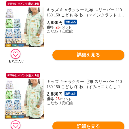
8/8時点_ポイント最大11倍
キッズ キャラクター 毛布 スリーパー 110
130 150 こども 冬 秋 （マインクラフト 110
／サックスブルー）【BC-69360AH-110S
2,880
円
送料込み
A】
26
こだわり安眠館
詳細を見る
8/8時点_ポイント最大11倍
キッズ キャラクター 毛布 スリーパー 110
130 150 こども 冬 秋 （すみっコぐらし 110
／グリーン）【BC-79360RH-110GN】
2,880
円
送料込み
26
こだわり安眠館
詳細を見る