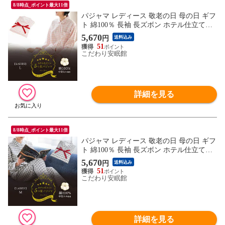
8/8時点_ポイント最大11倍
パジャマ レディース 敬老の日 母の日 ギフ
ト 綿100％ 長袖 長ズボン ホテル仕立ての5
つ星パジャマ 衿付き 前ボタン全開 婦人
5,670
円
送料込み
（ピンク Lサイズ）【A-3036B0VPI-L】
51
こだわり安眠館
詳細を見る
8/8時点_ポイント最大11倍
パジャマ レディース 敬老の日 母の日 ギフ
ト 綿100％ 長袖 長ズボン ホテル仕立ての5
つ星パジャマ 衿付き 前ボタン全開 婦人
5,670
円
送料込み
（グレー Mサイズ）【A-3036B0VGY-M】
51
こだわり安眠館
詳細を見る