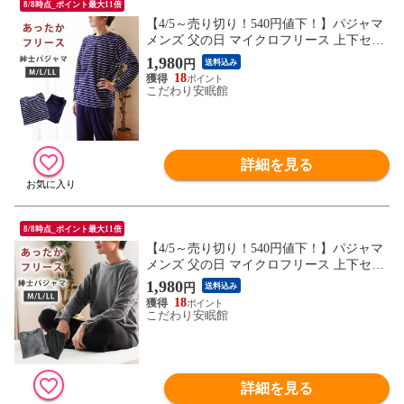
8/8時点_ポイント最大11倍
【4/5～売り切り！540円値下！】パジャマ
メンズ 父の日 マイクロフリース 上下セッ
ト ラウンドネック ふわふわ 丸首 長袖長ズ
1,980
円
送料込み
ボン部屋着 無地 ボーダー柄 軽い あったか
18
暖か シンプル 紳士 冬 グレー ネイビー 節
こだわり安眠館
電（ボーダー柄/ネイビー Lサイズ）【W-1
002878981NV-L】
詳細を見る
8/8時点_ポイント最大11倍
【4/5～売り切り！540円値下！】パジャマ
メンズ 父の日 マイクロフリース 上下セッ
ト ラウンドネック ふわふわ 丸首 長袖長ズ
1,980
円
送料込み
ボン部屋着 無地 ボーダー柄 軽い あったか
18
暖か シンプル 紳士 冬 グレー ネイビー
こだわり安眠館
（無地/チャコールグレー Lサイズ）【W-1
002878981CGY-L】
詳細を見る