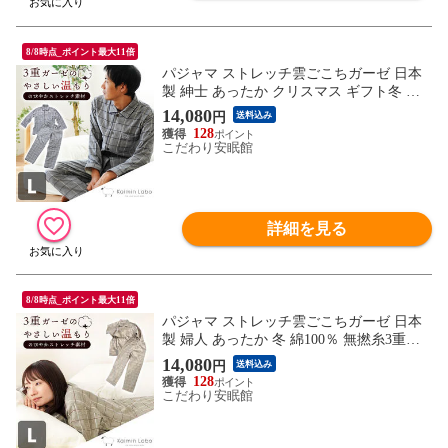
8/8時点_ポイント最大11倍
パジャマ ストレッチ雲ごこちガーゼ 日本
製 紳士 あったか クリスマス ギフト冬 綿1
00％ 無撚糸3重ガーゼ 長袖 長ズボン クリ
14,080
円
送料込み
スマス バレンタイン 父の日 ギフト 快眠ラ
128
ボ（ネイビー (L)）【A-Z10614-LNB】
こだわり安眠館
詳細を見る
8/8時点_ポイント最大11倍
パジャマ ストレッチ雲ごこちガーゼ 日本
製 婦人 あったか 冬 綿100％ 無撚糸3重ガ
ーゼ 長袖 長ズボンクリスマス ホワイトデ
14,080
円
送料込み
ー 母の日 ギフト 快眠ラボ（ブラウン
128
(L)）【A-Z30621-LBR】
こだわり安眠館