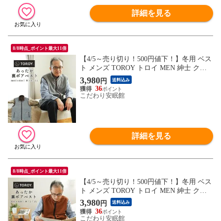
詳細を見る
8/8時点_ポイント最大11倍
【4/5～売り切り！500円値下！】冬用 ベス
ト メンズ TOROY トロイ MEN 紳士 クリ
スマス あったか 裏ボア フリース コーデュ
3,980
円
送料込み
ロイ調 起毛 秋 冬 部屋着 ルームウェア 上
36
着 アウター 袖なし 襟付き 前開きファスナ
こだわり安眠館
ー ポケット ブラン（グレー Ｍサイズ）
【AL-26561RHGYM】
詳細を見る
8/8時点_ポイント最大11倍
【4/5～売り切り！500円値下！】冬用 ベス
ト メンズ TOROY トロイ MEN 紳士 クリ
スマス あったか 裏ボア フリース コーデュ
3,980
円
送料込み
ロイ調 起毛 秋 冬 部屋着 ルームウェア 上
36
着 アウター 袖なし 襟付き 前開きファスナ
こだわり安眠館