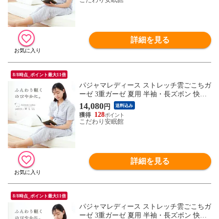
詳細を見る
8/8時点_ポイント最大11倍
パジャマレディース ストレッチ雲ごこちガ
ーゼ 3重ガーゼ 夏用 半袖・長ズボン 快眠
ラボ 婦人 （ギフト箱なし Lサイズ / グレ
14,080
円
送料込み
ー）【A-Z32310-LGY】
128
こだわり安眠館
詳細を見る
8/8時点_ポイント最大11倍
パジャマレディース ストレッチ雲ごこちガ
ーゼ 3重ガーゼ 夏用 半袖・長ズボン 快眠