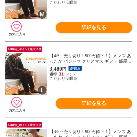
こだわり安眠館
詳細を見る
8/8時点_ポイント最大11倍
【4/5～売り切り！900円値下！】メンズ あ
ったか パジャマ クリスマス ギフト 部屋着
長袖 長ズボン 上下セット セットアップ ル
3,480
円
送料込み
ームウェア 男性 （ブラウン Lサイズ）【A
31
-385440BR-L】
こだわり安眠館
詳細を見る
8/8時点_ポイント最大11倍
【4/5～売り切り！900円値下！】メンズ あ