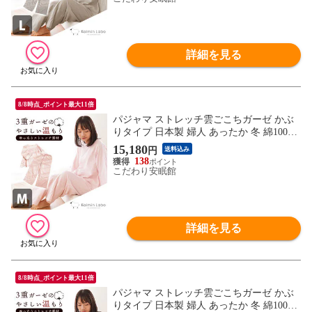
詳細を見る
8/8時点_ポイント最大11倍
パジャマ ストレッチ雲ごこちガーゼ かぶ
りタイプ 日本製 婦人 あったか 冬 綿100％
無撚糸3重ガーゼ 長袖 長ズボン クリスマ
15,180
円
送料込み
ス ホワイトデー 母の日 ギフト 快眠ラボ
138
（ピンク (M)）【A-Z30630-MPI】
こだわり安眠館
詳細を見る
8/8時点_ポイント最大11倍
パジャマ ストレッチ雲ごこちガーゼ かぶ
りタイプ 日本製 婦人 あったか 冬 綿100％