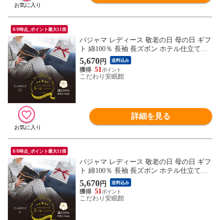
8/8時点_ポイント最大11倍
パジャマ レディース 敬老の日 母の日 ギフ
ト 綿100％ 長袖 長ズボン ホテル仕立ての5
つ星パジャマ 衿付き 前ボタン全開 婦人
5,670
円
送料込み
（グレー LLサイズ）【A-3036B0VGY-L
51
L】
こだわり安眠館
詳細を見る
8/8時点_ポイント最大11倍
パジャマ レディース 敬老の日 母の日 ギフ
ト 綿100％ 長袖 長ズボン ホテル仕立ての5
つ星パジャマ 衿付き 前ボタン全開 婦人
5,670
円
送料込み
（グレー Lサイズ）【A-3036B0VGY-L】
51
こだわり安眠館