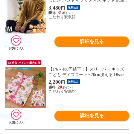
ったか パジャマ クリスマス ギフト 部屋着
長袖 長ズボン 上下セット セットアップ ル
3,480
円
送料込み
ームウェア 男性 （イエロー Mサイズ）
31
【A-385440YE-M】
こだわり安眠館
詳細を見る
8/8時点_ポイント最大11倍
【1/6～480円値下！】スリーパー キッズ
こども ディズニー 50×70cm洗える Disney
フランネル 暖か （プリンセス）【BC-Z18
2,200
円
送料込み
87-EPI】
20
こだわり安眠館
詳細を見る