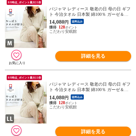
8/8時点_ポイント最大11倍
パジャマ レディース 敬老の日 母の日 ギフ
ト 今治タオル 日本製 綿100％ ガーゼ＆パ
イル 長袖 長ズボン ルームウエア 婦人パジ
14,080
円
送料込み
ャマ（160A(M)/無地ベージュ）【A-Z380M
128
32212BE】
こだわり安眠館
詳細を見る
8/8時点_ポイント最大11倍
パジャマ レディース 敬老の日 母の日 ギフ
ト 今治タオル 日本製 綿100％ ガーゼ＆パ
イル 長袖 長ズボン ルームウエア 婦人パジ
14,080
円
送料込み
ャマ（170B(LL)/無地ベージュ）【A-Z380L
128
L32212BE】
こだわり安眠館
詳細を見る