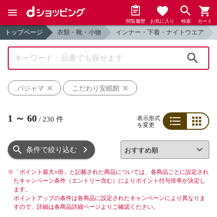
閲覧履歴
お気に入り
検索
カート
トップページ
衣類・靴・小物
インナー・下着・ナイトウエア
検索
パジャマ
こだわり安眠館
1
～
60
表示形式
/
230
件
を変更
リスト
グリッド
条件で絞り込む
※
「ポイント最大○倍」と記載された商品については、各商品ごとに設定され
たキャンペーン条件（エントリー含む）によりポイント付与倍率が決定し
ます。
ポイントアップの条件は各商品に設定されたキャンペーンにより異なりま
すので、詳細は各商品詳細ページよりご確認ください。