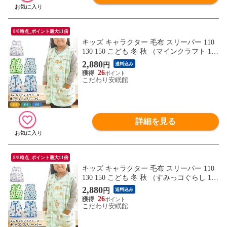
8/8時点_ポイント最大11倍
キッズ キャラクター 毛布 スリーパー 110
130 150 こども 冬 秋 （マインクラフト 110
／グリーン）【BC-69360AH-110GN】
2,880
円
送料込み
26
こだわり安眠館
詳細を見る
8/8時点_ポイント最大11倍
キッズ キャラクター 毛布 スリーパー 110
130 150 こども 冬 秋 （すみっコぐらし 110
／パープル）【BC-79360RH-110PU】
2,880
円
送料込み
26
こだわり安眠館