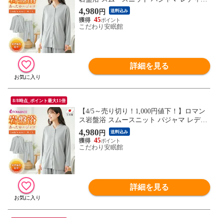
ス 冬 長袖 長ズボン ナイティ 寝間着 部屋
4,980
円
送料込み
着 ルームウェア 天然鉱石 遠赤外線効果 冷
45
え性対策 秋 冬 あったか 暖か プレゼント
こだわり安眠館
ギフト 婦人 （グレー Ｌサイズ）【A-7150-
0114-5901GYL】
詳細を見る
8/8時点_ポイント最大11倍
【4/5～売り切り！1,000円値下！】ロマン
ス岩盤浴 スムースニット パジャマ レディ
ース 冬 長袖 長ズボン ナイティ 寝間着 部
4,980
円
送料込み
屋着 ルームウェア 天然鉱石 遠赤外線効果
45
冷え性対策 秋 冬 あったか 暖か プレゼン
こだわり安眠館
ト ギフト 婦人（グレー Ｍサイズ）【A-71
50-0114-5900GYM】
詳細を見る