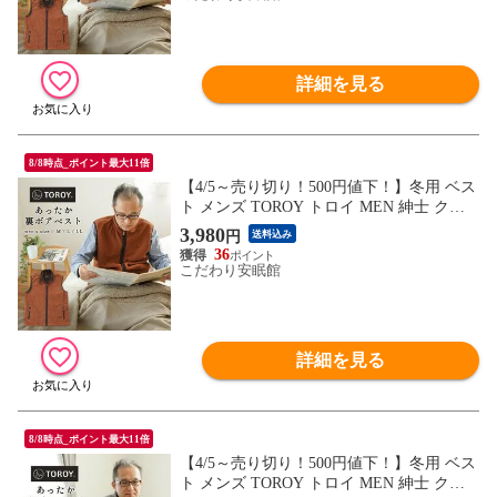
ー ポケット （オレンジ LLサイズ）【AL-
26561RHORLL】
詳細を見る
8/8時点_ポイント最大11倍
【4/5～売り切り！500円値下！】冬用 ベス
ト メンズ TOROY トロイ MEN 紳士 クリ
スマス あったか 裏ボア フリース コーデュ
3,980
円
送料込み
ロイ調 起毛 秋 冬 部屋着 ルームウェア 上
36
着 アウター 袖なし 襟付き 前開きファスナ
こだわり安眠館
ー ポケット（オレンジ Ｌサイズ）【AL-26
561RHORL】
詳細を見る
8/8時点_ポイント最大11倍
【4/5～売り切り！500円値下！】冬用 ベス
ト メンズ TOROY トロイ MEN 紳士 クリ