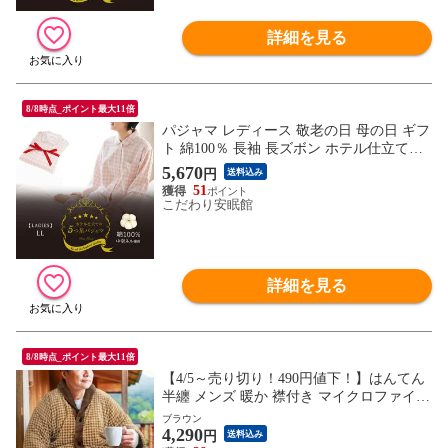
詳細を見る
8/8時点_ポイント最大11倍
パジャマ レディース 敬老の日 母の日 ギフ
ト 綿100％ 長袖 長ズボン ホテル仕立ての5
つ星パジャマ 衿付き 前ボタン全開 婦人
5,670
円
送料込み
（ピンク LLサイズ）【A-3036B0VPI-LL】
51
こだわり安眠館
詳細を見る
8/8時点_ポイント最大11倍
【4/5～売り切り！490円値下！】はんてん
半纏 メンズ 暖か 襟付き マイクロファイバ
ー ギフトプレゼント 紳士 フリー M （ブラ
ブラウン
4,290
ウン）【ALF-380619BR】
円
送料込み