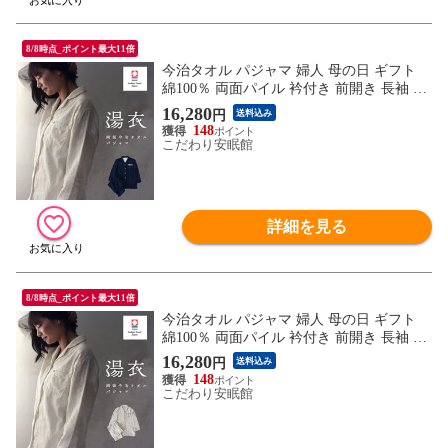
8/8時点_ポイント最大11倍
今治タオル パジャマ 婦人 母の日 ギフト
綿100％ 両面パイル 衿付き 前開き 長袖 長
ズボン 日本製 ロゴ入り ギフト 湯衣 YUGO
16,280
円
送料込み
ROMO（無地 / ネイビー (L)）【A-Z31214-
148
LNB】
こだわり安眠館
詳細を見る
8/8時点_ポイント最大11倍
今治タオル パジャマ 婦人 母の日 ギフト
綿100％ 両面パイル 衿付き 前開き 長袖 長
ズボン 日本製 ロゴ入り ギフト 湯衣 YUGO
16,280
円
送料込み
ROMO（無地 / ホワイト (LL)）【A-Z31214
148
-LLWH】
こだわり安眠館