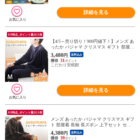
詳細を見る
8/8時点_ポイント最大11倍
【4/5～売り切り！900円値下！】メンズ あ
ったか パジャマ クリスマス ギフト 部屋着
長袖 長ズボン 上下セット セットアップ ル
3,480
円
送料込み
ームウェア 男性 （ネイビー Mサイズ）
31
【A-385440NB-M】
こだわり安眠館
詳細を見る
8/8時点_ポイント最大11倍
メンズ あったか パジャマ クリスマス ギフ
ト 部屋着 長袖 長ズボン 上下セット セッ
トアップ ルームウェア 男性 （ブラウン M
4,380
円
送料込み
サイズ）【A-385440BR-M】
39