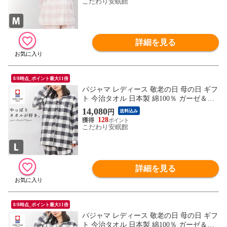
M32213PI】
こだわり安眠館
詳細を見る
8/8時点_ポイント最大11倍
パジャマ レディース 敬老の日 母の日 ギフ
ト 今治タオル 日本製 綿100％ ガーゼ＆パ
イル 長袖 長ズボン ルームウエア 婦人パジ
14,080
円
送料込み
ャマ（170A(L)/大格子柄ネイビー）【A-Z3
128
80L32213NB】
こだわり安眠館
詳細を見る
8/8時点_ポイント最大11倍
パジャマ レディース 敬老の日 母の日 ギフ
ト 今治タオル 日本製 綿100％ ガーゼ＆パ