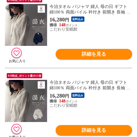
今治タオル パジャマ 婦人 母の日 ギフト
綿100％ 両面パイル 衿付き 前開き 長袖 長
ズボン 日本製 ロゴ入り ギフト 湯衣 YUGO
16,280
円
送料込み
ROMO（無地 / ネイビー (M)）【A-Z31214-
148
MNB】
こだわり安眠館
詳細を見る
8/8時点_ポイント最大11倍
今治タオル パジャマ 婦人 母の日 ギフト
綿100％ 両面パイル 衿付き 前開き 長袖 長
ズボン 日本製 ロゴ入り ギフト 湯衣 YUGO
16,280
円
送料込み
ROMO（無地 / ホワイト (L)）【A-Z31214-
148
LWH】
こだわり安眠館
詳細を見る