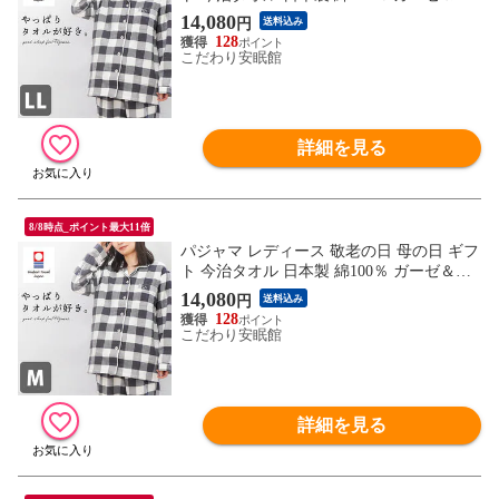
イル 長袖 長ズボン ルームウエア 婦人パジ
14,080
円
送料込み
ャマ（170B(LL)/大格子柄ネイビー）【A-Z
128
380LL32213NB】
こだわり安眠館
詳細を見る
8/8時点_ポイント最大11倍
パジャマ レディース 敬老の日 母の日 ギフ
ト 今治タオル 日本製 綿100％ ガーゼ＆パ
イル 長袖 長ズボン ルームウエア 婦人パジ
14,080
円
送料込み
ャマ（160A(M)/大格子柄ネイビー）【A-Z3
128
80M32213NB】
こだわり安眠館
詳細を見る