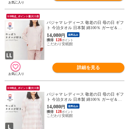
8/8時点_ポイント最大11倍
パジャマ レディース 敬老の日 母の日 ギフ
ト 今治タオル 日本製 綿100％ ガーゼ＆パ
イル 長袖 長ズボン ルームウエア 婦人パジ
14,080
円
送料込み
ャマ（170B(LL)/無地スモーキーピンク）
128
【A-Z380LL32212PI】
こだわり安眠館
詳細を見る
8/8時点_ポイント最大11倍
パジャマ レディース 敬老の日 母の日 ギフ
ト 今治タオル 日本製 綿100％ ガーゼ＆パ
イル 長袖 長ズボン ルームウエア 婦人パジ
14,080
円
送料込み
ャマ（170A(L)/大格子柄ピンク）【A-Z380
128
L32213PI】
こだわり安眠館