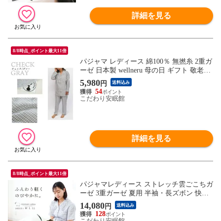
詳細を見る
8/8時点_ポイント最大11倍
パジャマ レディース 綿100％ 無撚糸 2重ガ
ーゼ 日本製 wellneru 母の日 ギフト 敬老の
日 花以外 （LL アンツイッシュ/チェック
5,980
円
送料込み
柄グレー）【A-3022LL21VGY】
54
こだわり安眠館
詳細を見る
8/8時点_ポイント最大11倍
パジャマレディース ストレッチ雲ごこちガ
ーゼ 3重ガーゼ 夏用 半袖・長ズボン 快眠
ラボ 婦人 （ギフト箱なし Mサイズ / グレ
14,080
円
送料込み
ー）【A-Z32310-MGY】
128
こだわり安眠館