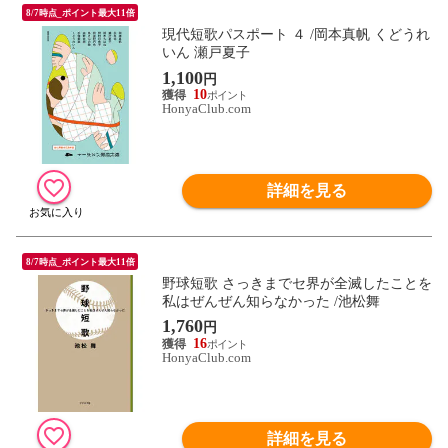
8/7時点_ポイント最大11倍
現代短歌パスポート ４ /岡本真帆 くどうれ
いん 瀬戸夏子
1,100
円
10
HonyaClub.com
詳細を見る
8/7時点_ポイント最大11倍
野球短歌 さっきまでセ界が全滅したことを
私はぜんぜん知らなかった /池松舞
1,760
円
16
HonyaClub.com
詳細を見る