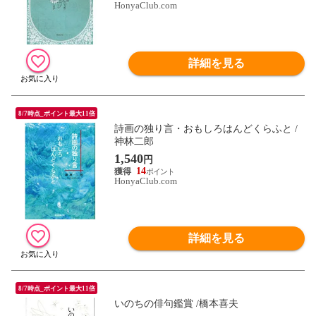
HonyaClub.com
詳細を見る
8/7時点_ポイント最大11倍
詩画の独り言・おもしろはんどくらふと /
神林二郎
1,540
円
14
HonyaClub.com
詳細を見る
8/7時点_ポイント最大11倍
いのちの俳句鑑賞 /橋本喜夫