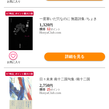
8/7時点_ポイント最大11倍
一度塞いだ穴なのに 無題詩集 /ちょき
1,320
円
12
HonyaClub.com
詳細を見る
8/7時点_ポイント最大11倍
日々未来 南十二国句集 /南十二国
2,750
円
25
HonyaClub.com