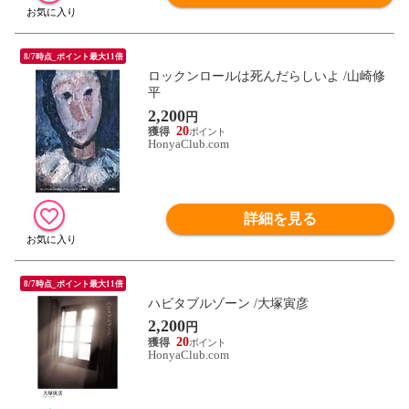
8/7時点_ポイント最大11倍
ロックンロールは死んだらしいよ /山崎修
平
2,200
円
20
HonyaClub.com
詳細を見る
8/7時点_ポイント最大11倍
ハビタブルゾーン /大塚寅彦
2,200
円
20
HonyaClub.com