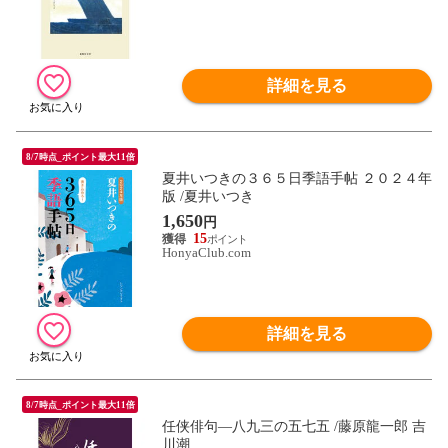
詳細を見る
8/7時点_ポイント最大11倍
夏井いつきの３６５日季語手帖 ２０２４年
版 /夏井いつき
1,650
円
15
HonyaClub.com
詳細を見る
8/7時点_ポイント最大11倍
任侠俳句―八九三の五七五 /藤原龍一郎 吉
川潮