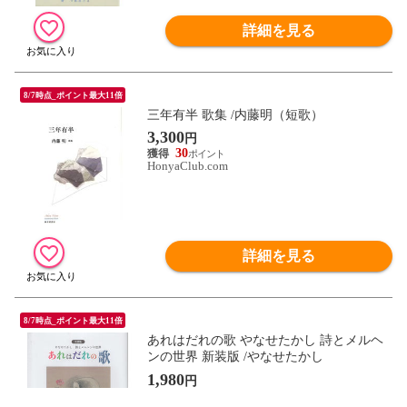
詳細を見る
8/7時点_ポイント最大11倍
三年有半 歌集 /内藤明（短歌）
3,300
円
30
HonyaClub.com
詳細を見る
8/7時点_ポイント最大11倍
あれはだれの歌 やなせたかし 詩とメルヘ
ンの世界 新装版 /やなせたかし
1,980
円
18