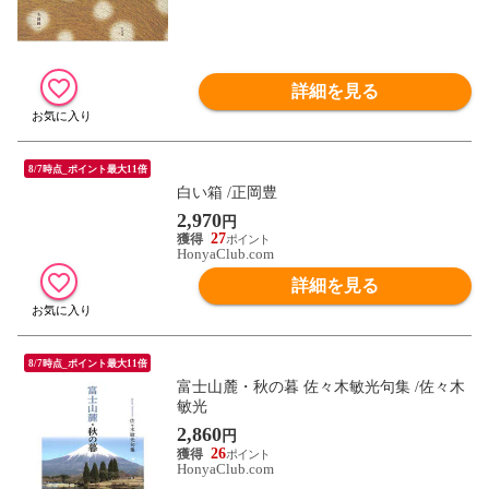
詳細を見る
8/7時点_ポイント最大11倍
白い箱 /正岡豊
2,970
円
27
HonyaClub.com
詳細を見る
8/7時点_ポイント最大11倍
富士山麓・秋の暮 佐々木敏光句集 /佐々木
敏光
2,860
円
26
HonyaClub.com