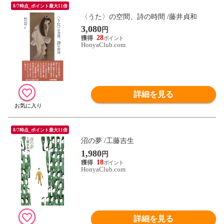
8/7時点_ポイント最大11倍
〈うた〉の空間、詩の時間 /藤井貞和
3,080
円
28
HonyaClub.com
詳細を見る
8/7時点_ポイント最大11倍
沼の夢 /工藤吉生
1,980
円
18
HonyaClub.com
詳細を見る