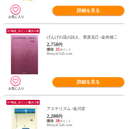
詳細を見る
8/7時点_ポイント最大11倍
げんげの花の詩人、菅原克己 /金井雄二
2,750
円
25
HonyaClub.com
詳細を見る
8/7時点_ポイント最大11倍
アステリズム /金川宏
2,200
円
20
HonyaClub.com