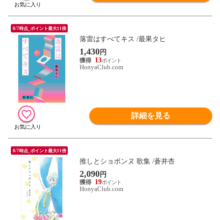
8/7時点_ポイント最大11倍
落雷はすべてキス /最果タヒ
1,430
円
13
HonyaClub.com
詳細を見る
8/7時点_ポイント最大11倍
推しとショボンヌ 歌集 /蒼井杏
2,090
円
19
HonyaClub.com