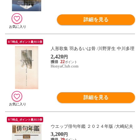
詳細を見る
8/7時点_ポイント最大11倍
人形歌集 羽あるいは骨 /川野芽生 中川多理
2,420
円
22
HonyaClub.com
詳細を見る
8/7時点_ポイント最大11倍
ウエップ俳句年鑑 ２０２４年版 /大崎紀夫
3,200
円
29