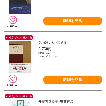
詳細を見る
8/7時点_ポイント最大11倍
死の淵より /高見順
2,750
円
25
HonyaClub.com
詳細を見る
8/7時点_ポイント最大11倍
安藤直彦歌集 /安藤直彦