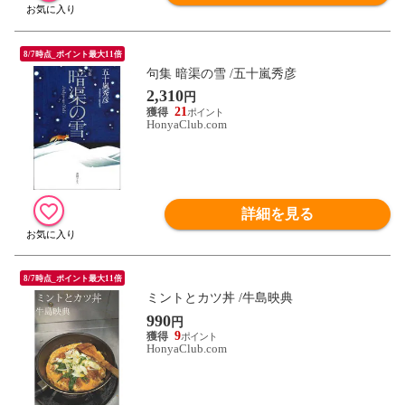
8/7時点_ポイント最大11倍
句集 暗渠の雪 /五十嵐秀彦
2,310
円
21
HonyaClub.com
詳細を見る
8/7時点_ポイント最大11倍
ミントとカツ丼 /牛島映典
990
円
9
HonyaClub.com