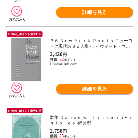
詳細を見る
8/7時点_ポイント最大11倍
３６ Ｎｅｗ Ｙｏｒｋ Ｐｏｅｔｓ ニューヨ
ーク現代詩３６人集 /デイヴィッド・ウォ
ル 江田孝臣
2,420
円
22
HonyaClub.com
詳細を見る
8/7時点_ポイント最大11倍
歌集 Ｄａｎｃｅ ｗｉｔｈ ｔｈｅ ｉｎｖｉ
ｓｉｂｌｅｓ /睦月都
2,750
円
25