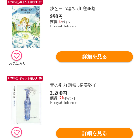
8/7時点_ポイント最大11倍
鋏と三つ編み /川窪亜都
990
円
9
HonyaClub.com
詳細を見る
8/7時点_ポイント最大11倍
青の引力 詩集 /椿美砂子
2,200
円
20
HonyaClub.com
詳細を見る