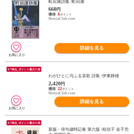
町田康詩集 /町田康
660
円
6
HonyaClub.com
詳細を見る
8/7時点_ポイント最大11倍
わがひとに与ふる哀歌 詩集 /伊東静雄
2,420
円
22
HonyaClub.com
詳細を見る
8/7時点_ポイント最大11倍
新版・俳句歳時記春 第六版 /桂信子 金子兜