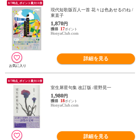
8/7時点_ポイント最大11倍
現代短歌版百人一首 花々は色あせるのね /
東直子
1,870
円
17
HonyaClub.com
詳細を見る
8/7時点_ポイント最大11倍
室生犀星句集 改訂版 /星野晃一
1,980
円
18
HonyaClub.com
詳細を見る