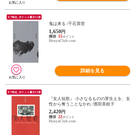
8/7時点_ポイント最大11倍
鬼は来る /千石英世
1,650
円
15
HonyaClub.com
詳細を見る
8/7時点_ポイント最大11倍
『女人短歌』 小さなるものの芽生えを、女
性から奪うことなかれ /濱田美枝子
2,420
円
22
HonyaClub.com