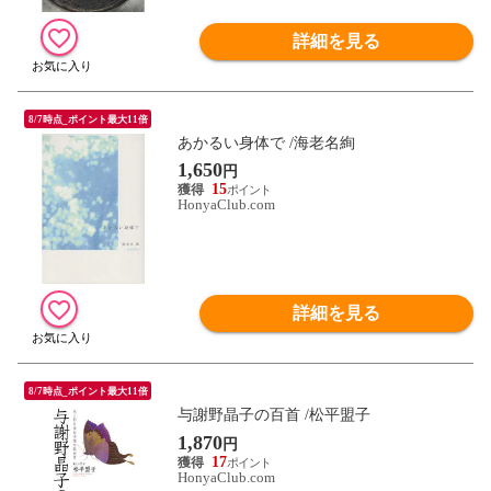
詳細を見る
8/7時点_ポイント最大11倍
あかるい身体で /海老名絢
1,650
円
15
HonyaClub.com
詳細を見る
8/7時点_ポイント最大11倍
与謝野晶子の百首 /松平盟子
1,870
円
17
HonyaClub.com