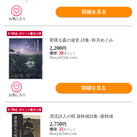
詳細を見る
8/7時点_ポイント最大11倍
星降る森の波音 詩集 /柊月めぐみ
2,200
円
20
HonyaClub.com
詳細を見る
8/7時点_ポイント最大11倍
漂流詩人の唄 築秋雄詩集 /築秋雄
2,750
円
25
HonyaClub.com