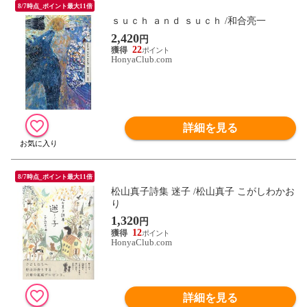
8/7時点_ポイント最大11倍
ｓｕｃｈ ａｎｄ ｓｕｃｈ /和合亮一
2,420
円
22
HonyaClub.com
詳細を見る
8/7時点_ポイント最大11倍
松山真子詩集 迷子 /松山真子 こがしわかお
り
1,320
円
12
HonyaClub.com
詳細を見る