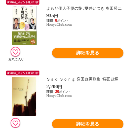
8/7時点_ポイント最大11倍
よもだ俳人子規の艶 /夏井いつき 奥田瑛二
935
円
8
HonyaClub.com
詳細を見る
8/7時点_ポイント最大11倍
Ｓａｄ Ｓｏｎｇ 窪田政男歌集 /窪田政男
2,200
円
20
HonyaClub.com
詳細を見る