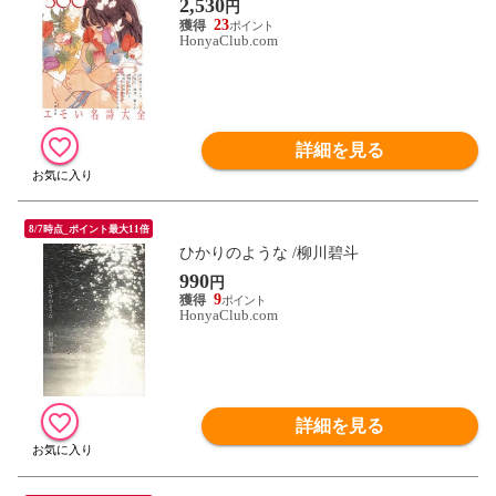
2,530
円
23
HonyaClub.com
詳細を見る
8/7時点_ポイント最大11倍
ひかりのような /柳川碧斗
990
円
9
HonyaClub.com
詳細を見る