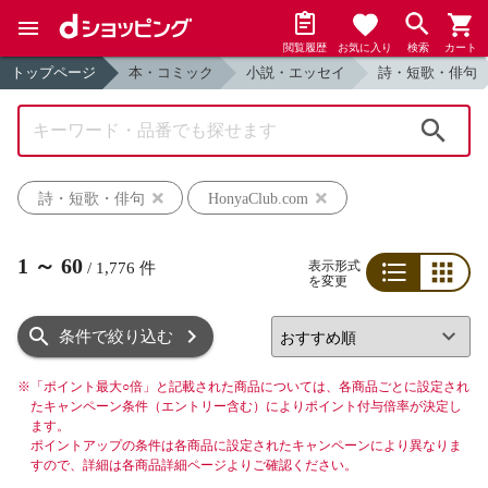
閲覧履歴
お気に入り
検索
カート
トップページ
本・コミック
小説・エッセイ
詩・短歌・俳句
検索
詩・短歌・俳句
HonyaClub.com
1
～
60
表示形式
/
1,776
件
を変更
リスト
グリッド
条件で絞り込む
※
「ポイント最大○倍」と記載された商品については、各商品ごとに設定され
たキャンペーン条件（エントリー含む）によりポイント付与倍率が決定し
ます。
ポイントアップの条件は各商品に設定されたキャンペーンにより異なりま
すので、詳細は各商品詳細ページよりご確認ください。