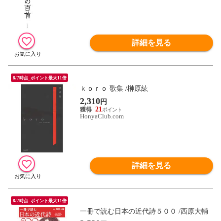
詳細を見る
8/7時点_ポイント最大11倍
ｋｏｒｏ 歌集 /榊原紘
2,310
円
21
HonyaClub.com
詳細を見る
8/7時点_ポイント最大11倍
一冊で読む日本の近代詩５００ /西原大輔