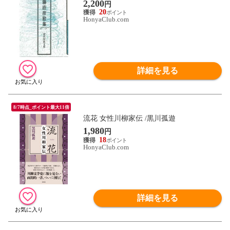
2,200
円
20
HonyaClub.com
詳細を見る
8/7時点_ポイント最大11倍
流花 女性川柳家伝 /黒川孤遊
1,980
円
18
HonyaClub.com
詳細を見る