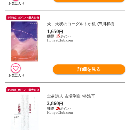
8/7時点_ポイント最大11倍
犬、犬状のヨーグルトか机 /芦川和樹
1,650
円
15
HonyaClub.com
詳細を見る
8/7時点_ポイント最大11倍
全身詩人 吉増剛造 /林浩平
2,860
円
26
HonyaClub.com