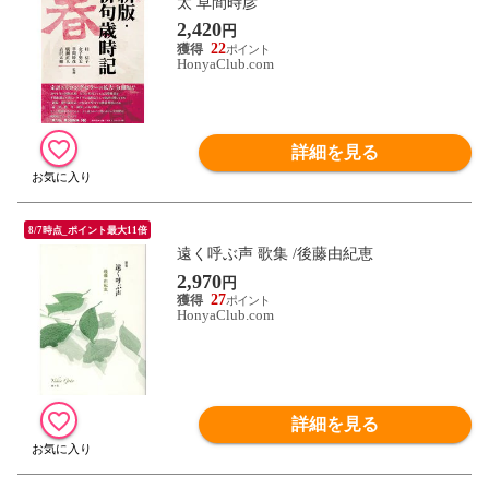
太 草間時彦
2,420
円
22
HonyaClub.com
詳細を見る
8/7時点_ポイント最大11倍
遠く呼ぶ声 歌集 /後藤由紀恵
2,970
円
27
HonyaClub.com
詳細を見る