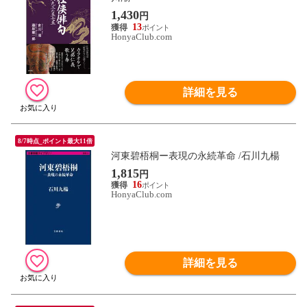
1,430
円
13
HonyaClub.com
詳細を見る
8/7時点_ポイント最大11倍
河東碧梧桐ー表現の永続革命 /石川九楊
1,815
円
16
HonyaClub.com
詳細を見る