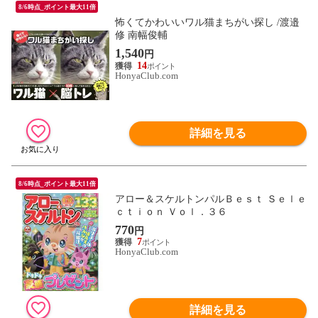
8/6時点_ポイント最大11倍
怖くてかわいいワル猫まちがい探し /渡邉
修 南幅俊輔
1,540
円
14
HonyaClub.com
詳細を見る
8/6時点_ポイント最大11倍
アロー＆スケルトンパルＢｅｓｔ Ｓｅｌｅ
ｃｔｉｏｎ Ｖｏｌ．３６
770
円
7
HonyaClub.com
詳細を見る