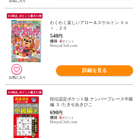
8/6時点_ポイント最大11倍
わくわく楽しいアロー＆スケルトン Ｖｏ
ｌ．２０
540
円
4
HonyaClub.com
詳細を見る
8/6時点_ポイント最大11倍
段位認定ポケット版 ナンバープレース中級
編 ３ /たきせあきひこ
690
円
6
HonyaClub.com