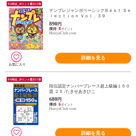
8/6時点_ポイント最大11倍
ナンプレジャンボベーシックＢｅｓｔ Ｓｅ
ｌｅｃｔｉｏｎ Ｖｏｌ．３９
890
円
8
HonyaClub.com
詳細を見る
8/6時点_ポイント最大11倍
段位認定ナンバープレース超上級編１５０
題 ２５ /たきせあきひこ
680
円
6
HonyaClub.com
詳細を見る