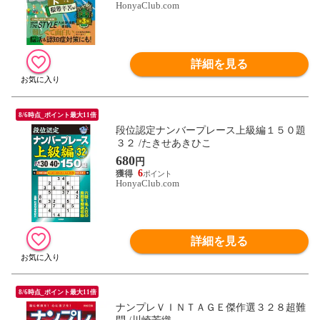
HonyaClub.com
詳細を見る
8/6時点_ポイント最大11倍
段位認定ナンバープレース上級編１５０題
３２ /たきせあきひこ
680
円
6
HonyaClub.com
詳細を見る
8/6時点_ポイント最大11倍
ナンプレＶＩＮＴＡＧＥ傑作選３２８超難