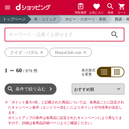
閲覧履歴
お気に入り
検索
カート
トップページ
本・コミック
ホビー・スポーツ・美術
囲碁・
検索
クイズ・パズル
HonyaClub.com
1
～
60
表示形式
/
979
件
を変更
リスト
グリッド
条件で絞り込む
※
「ポイント最大○倍」と記載された商品については、各商品ごとに設定され
たキャンペーン条件（エントリー含む）によりポイント付与倍率が決定し
ます。
ポイントアップの条件は各商品に設定されたキャンペーンにより異なりま
すので、詳細は各商品詳細ページよりご確認ください。