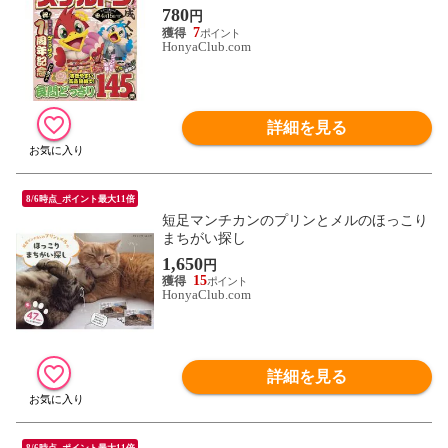
780
円
7
HonyaClub.com
詳細を見る
8/6時点_ポイント最大11倍
短足マンチカンのプリンとメルのほっこり
まちがい探し
1,650
円
15
HonyaClub.com
詳細を見る
8/6時点_ポイント最大11倍