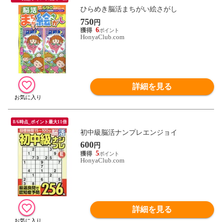
ひらめき脳活まちがい絵さがし
750
円
6
HonyaClub.com
詳細を見る
8/6時点_ポイント最大11倍
初中級脳活ナンプレエンジョイ
600
円
5
HonyaClub.com
詳細を見る