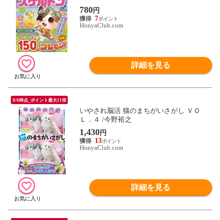
780
円
7
HonyaClub.com
詳細を見る
8/6時点_ポイント最大11倍
いやされ脳活 猫のまちがいさがし ＶＯ
Ｌ．４ /今野裕之
1,430
円
13
HonyaClub.com
詳細を見る