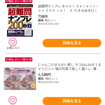
8/6時点_ポイント最大11倍
超難問ナンプレ Ｂｅｓｔ Ｓｅｌｅｃｔｉ
ｏｎ ２００ ｖｏｌ．２ /たきせあきひこ
750
円
6
HonyaClub.com
詳細を見る
8/6時点_ポイント最大11倍
にゃんこのまちがい探し ネコねんね＆うま
そうだニャ 猫の写真で楽しく脳トレ /篠原
菊紀
1,540
円
14
HonyaClub.com
詳細を見る