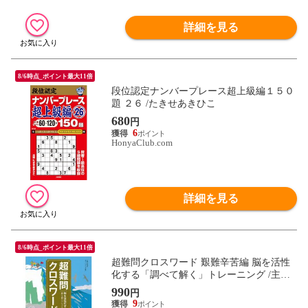
詳細を見る
8/6時点_ポイント最大11倍
段位認定ナンバープレース超上級編１５０
題 ２６ /たきせあきひこ
680
円
6
HonyaClub.com
詳細を見る
8/6時点_ポイント最大11倍
超難問クロスワード 艱難辛苦編 脳を活性
化する「調べて解く」トレーニング /主婦
と生活社 キューパブリック
990
円
9