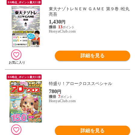
8/6時点_ポイント最大11倍
東大ナゾトレＮＥＷ ＧＡＭＥ 第９巻 /松丸
亮吾
1,430
円
13
HonyaClub.com
詳細を見る
8/6時点_ポイント最大11倍
特盛り！アロークロススペシャル
780
円
7
HonyaClub.com
詳細を見る