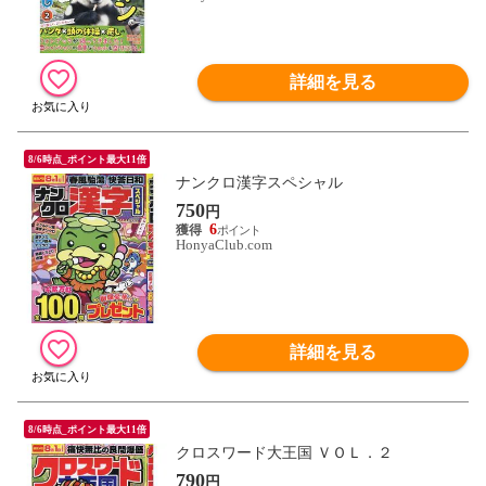
詳細を見る
8/6時点_ポイント最大11倍
ナンクロ漢字スペシャル
750
円
6
HonyaClub.com
詳細を見る
8/6時点_ポイント最大11倍
クロスワード大王国 ＶＯＬ．２
790
円