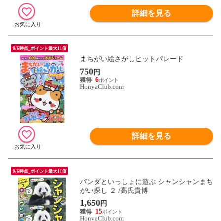
詳細を見る
8/6時点_ポイント最大11倍
まちがい絵さがしヒットパレード
750
円
6
HonyaClub.com
詳細を見る
8/6時点_ポイント最大11倍
パンダといっしょに遊ぶ シャンシャンまち
がい探し ２ /高氏貴博
1,650
円
15
HonyaClub.com