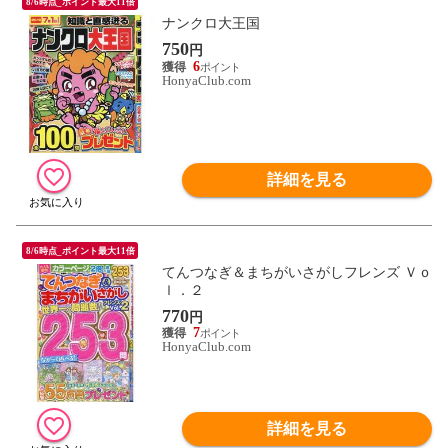
8/6時点_ポイント最大11倍
ナンクロ大王国
750
円
6
HonyaClub.com
詳細を見る
8/6時点_ポイント最大11倍
てんつなぎ＆まちがいさがしフレンズ Ｖｏ
ｌ．２
770
円
7
HonyaClub.com
詳細を見る