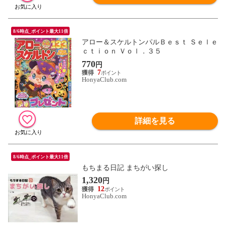
8/6時点_ポイント最大11倍
アロー＆スケルトンパルＢｅｓｔ Ｓｅｌｅ
ｃｔｉｏｎ Ｖｏｌ．３５
770
円
7
HonyaClub.com
詳細を見る
8/6時点_ポイント最大11倍
もちまる日記 まちがい探し
1,320
円
12
HonyaClub.com