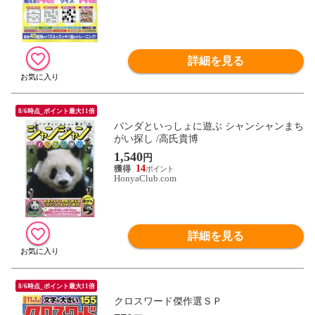
詳細を見る
8/6時点_ポイント最大11倍
パンダといっしょに遊ぶ シャンシャンまち
がい探し /高氏貴博
1,540
円
14
HonyaClub.com
詳細を見る
8/6時点_ポイント最大11倍
クロスワード傑作選ＳＰ