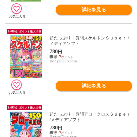
詳細を見る
8/6時点_ポイント最大11倍
超たっぷり！良問スケルトンＳｕｐｅｒ /
メディアソフト
780
円
7
HonyaClub.com
詳細を見る
8/6時点_ポイント最大11倍
超たっぷり！良問アロークロスＳｕｐｅｒ
/メディアソフト
780
円
7
HonyaClub.com