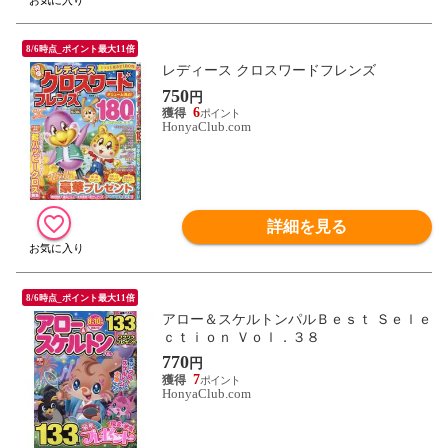
8/6時点_ポイント最大11倍
レディース クロスワードフレンズ
750
円
6
HonyaClub.com
詳細を見る
8/6時点_ポイント最大11倍
アロー＆スケルトンパルＢｅｓｔ Ｓｅｌｅ
ｃｔｉｏｎ Ｖｏｌ．３８
770
円
7
HonyaClub.com