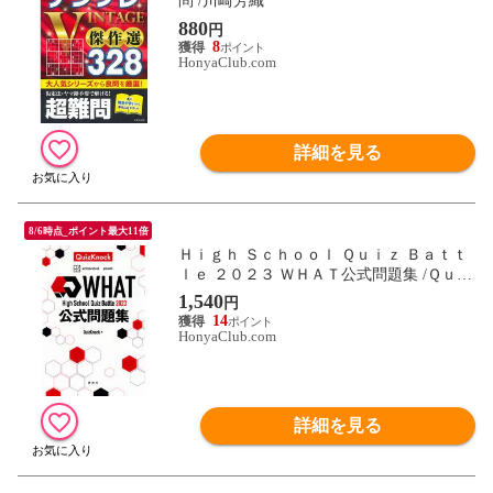
問 /川崎芳織
880
円
8
HonyaClub.com
詳細を見る
8/6時点_ポイント最大11倍
Ｈｉｇｈ Ｓｃｈｏｏｌ Ｑｕｉｚ Ｂａｔｔ
ｌｅ ２０２３ ＷＨＡＴ公式問題集 /Ｑｕｉ
ｚＫｎｏｃｋ
1,540
円
14
HonyaClub.com
詳細を見る