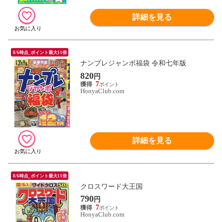
詳細を見る
8/6時点_ポイント最大11倍
ナンプレジャンボ福袋 令和七年版
820
円
7
HonyaClub.com
詳細を見る
8/6時点_ポイント最大11倍
クロスワード大王国
790
円
7
HonyaClub.com