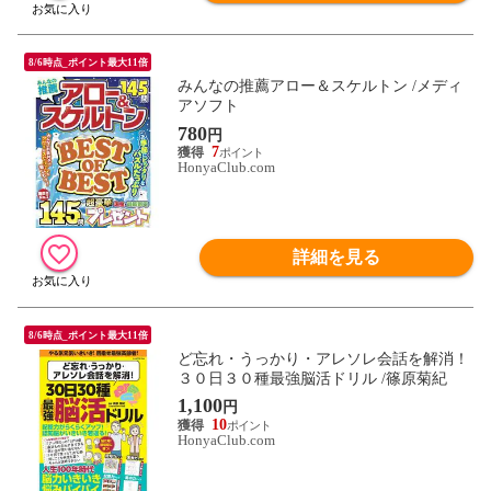
8/6時点_ポイント最大11倍
みんなの推薦アロー＆スケルトン /メディ
アソフト
780
円
7
HonyaClub.com
詳細を見る
8/6時点_ポイント最大11倍
ど忘れ・うっかり・アレソレ会話を解消！
３０日３０種最強脳活ドリル /篠原菊紀
1,100
円
10
HonyaClub.com