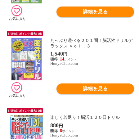
詳細を見る
8/6時点_ポイント最大11倍
たっぷり遊べる２０１問！脳活性ドリルデ
ラックス ｖｏｌ．３
1,540
円
14
HonyaClub.com
詳細を見る
8/6時点_ポイント最大11倍
楽しく若返り！脳活１２０日ドリル
880
円
8
HonyaClub.com