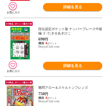
詳細を見る
8/6時点_ポイント最大11倍
段位認定ポケット版 ナンバープレース中級
編 ２ /たきせあきひこ
690
円
6
HonyaClub.com
詳細を見る
8/6時点_ポイント最大11倍
難問アロー＆スケルトンフレンズ
750
円
6
HonyaClub.com