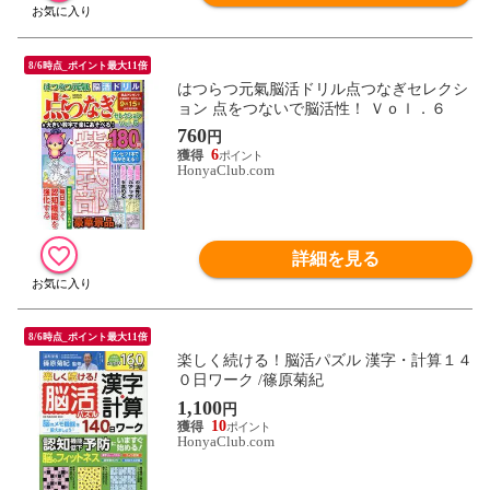
8/6時点_ポイント最大11倍
はつらつ元氣脳活ドリル点つなぎセレクシ
ョン 点をつないで脳活性！ Ｖｏｌ．６
760
円
6
HonyaClub.com
詳細を見る
8/6時点_ポイント最大11倍
楽しく続ける！脳活パズル 漢字・計算１４
０日ワーク /篠原菊紀
1,100
円
10
HonyaClub.com