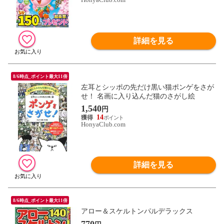
詳細を見る
8/6時点_ポイント最大11倍
左耳とシッポの先だけ黒い猫ポンゲをさが
せ！ 名画に入り込んだ猫のさがし絵
1,540
円
14
HonyaClub.com
詳細を見る
8/6時点_ポイント最大11倍
アロー＆スケルトンパルデラックス
770