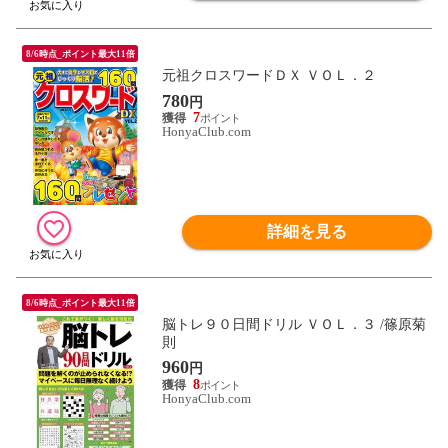
8/6時点_ポイント最大11倍
元祖クロスワードＤＸ ＶＯＬ．２
780
円
7
HonyaClub.com
詳細を見る
8/6時点_ポイント最大11倍
脳トレ９０日間ドリル ＶＯＬ．３ /篠原菊
則
960
円
8
HonyaClub.com