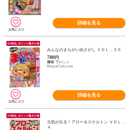
詳細を見る
8/6時点_ポイント最大11倍
みんなのまちがい絵さがし ＶＯＬ．３５
780
円
7
HonyaClub.com
詳細を見る
8/6時点_ポイント最大11倍
元気が出る！アロー＆スケルトン ＶＯＬ．
４