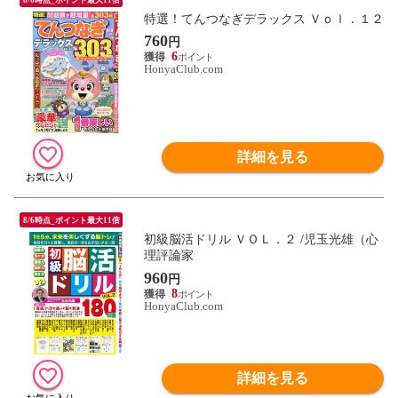
特選！てんつなぎデラックス Ｖｏｌ．１２
760
円
6
HonyaClub.com
詳細を見る
8/6時点_ポイント最大11倍
初級脳活ドリル ＶＯＬ．２ /児玉光雄（心
理評論家
960
円
8
HonyaClub.com
詳細を見る