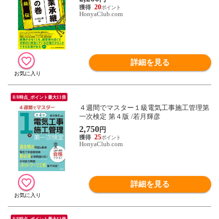
20
HonyaClub.com
詳細を見る
8/8時点_ポイント最大11倍
４週間でマスター１級電気工事施工管理第
一次検定 第４版 /若月輝彦
2,750
円
25
HonyaClub.com
詳細を見る
8/8時点_ポイント最大11倍