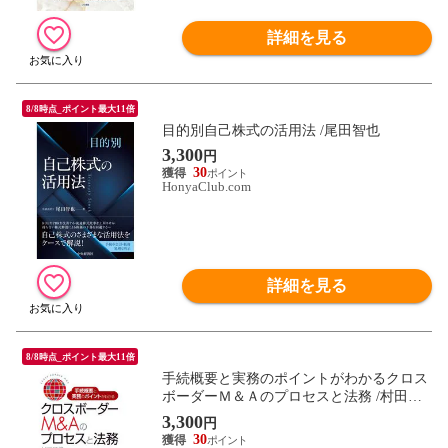
詳細を見る
8/8時点_ポイント最大11倍
目的別自己株式の活用法 /尾田智也
3,300
円
30
HonyaClub.com
詳細を見る
8/8時点_ポイント最大11倍
手続概要と実務のポイントがわかるクロス
ボーダーＭ＆Ａのプロセスと法務 /村田晴
香
3,300
円
30