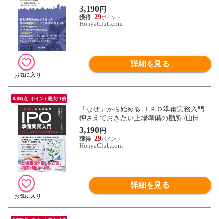
行法
3,190
円
29
HonyaClub.com
詳細を見る
8/8時点_ポイント最大11倍
「なぜ」から始める ＩＰＯ準備実務入門
押さえておきたい上場準備の勘所 /山田勝
也 Ｇ＆Ｓソリューション
3,190
円
29
HonyaClub.com
詳細を見る