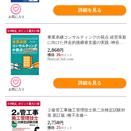
詳細を見る
8/8時点_ポイント最大11倍
事業承継コンサルティングの視点 経営革新
に向けた伴走的後継者支援の実践 /神谷宜
泰
2,860
円
26
HonyaClub.com
詳細を見る
8/8時点_ポイント最大11倍
２級管工事施工管理技士第二次検定試験対
策 新訂版 /種子永修一
2,750
円
25