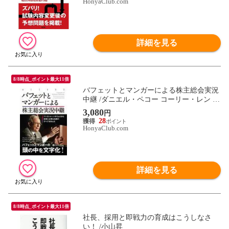
HonyaClub.com
詳細を見る
8/8時点_ポイント最大11倍
バフェットとマンガーによる株主総会実況
中継 /ダニエル・ペコー コーリー・レン 長
岡半太郎
3,080
円
28
HonyaClub.com
詳細を見る
8/8時点_ポイント最大11倍
社長、採用と即戦力の育成はこうしなさ
い！ /小山昇