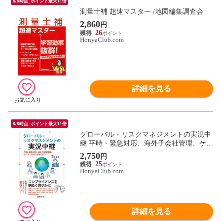
8/8時点_ポイント最大11倍
測量士補 超速マスター /地図編集調査会
2,860
円
26
HonyaClub.com
詳細を見る
8/8時点_ポイント最大11倍
グローバル・リスクマネジメントの実況中
継 平時・緊急対応、海外子会社管理、ケー
ス・スタディを中心に /野中高広
2,750
円
25
HonyaClub.com
詳細を見る