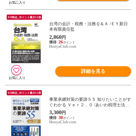
8/8時点_ポイント最大11倍
台湾の会計・税務・法務Ｑ＆Ａ /ＥＹ新日
本有限責任監
2,860
円
26
HonyaClub.com
詳細を見る
8/8時点_ポイント最大11倍
事業承継対策の要諦５５ 知りたいことがす
ぐわかる Ｖｅｒ２．０ /あいわ税理士法人
事業
3,300
円
30
HonyaClub.com