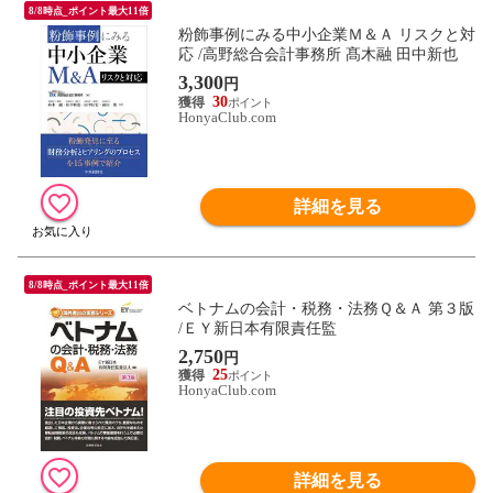
8/8時点_ポイント最大11倍
粉飾事例にみる中小企業Ｍ＆Ａ リスクと対
応 /高野総合会計事務所 髙木融 田中新也
3,300
円
30
HonyaClub.com
詳細を見る
8/8時点_ポイント最大11倍
ベトナムの会計・税務・法務Ｑ＆Ａ 第３版
/ＥＹ新日本有限責任監
2,750
円
25
HonyaClub.com
詳細を見る