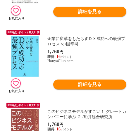
詳細を見る
8/8時点_ポイント最大11倍
企業に変革をもたらすＤＸ成功への最強プ
ロセス /小国幸司
1,760
円
16
HonyaClub.com
詳細を見る
8/8時点_ポイント最大11倍
このビジネスモデルがすごい！ グレートカ
ンパニーに学ぶ ２ /船井総合研究所
1,760
円
16