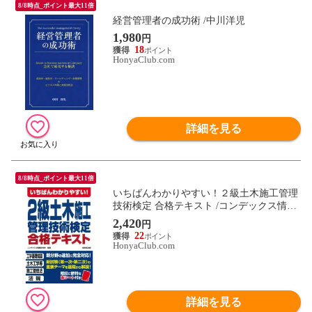
8/8時点_ポイント最大11倍
経営管理者の成功術 /中川洋児
1,980
円
18
HonyaClub.com
詳細を見る
8/8時点_ポイント最大11倍
いちばんわかりやすい！２級土木施工管理
技術検定 合格テキスト /コンデックス情報
研究
2,420
円
22
HonyaClub.com
詳細を見る