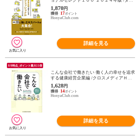
ョナルセレクト１００ ２０２４年版 /ダイ
ヤモンド社
1,870
円
17
HonyaClub.com
詳細を見る
8/8時点_ポイント最大11倍
こんな会社で働きたい 働く人の幸せを追求
する健康経営企業編 /クロスメディアＨＲ
総
1,628
円
14
HonyaClub.com
詳細を見る