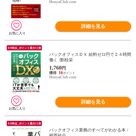
HonyaClub.com
詳細を見る
8/8時点_ポイント最大11倍
バックオフィスＤＸ 給料ゼロ円で２４時間
働く /劉桂栄
1,760
円
16
HonyaClub.com
詳細を見る
8/8時点_ポイント最大11倍
バックオフィス業務のすべてがわかる本 /
植西祐介