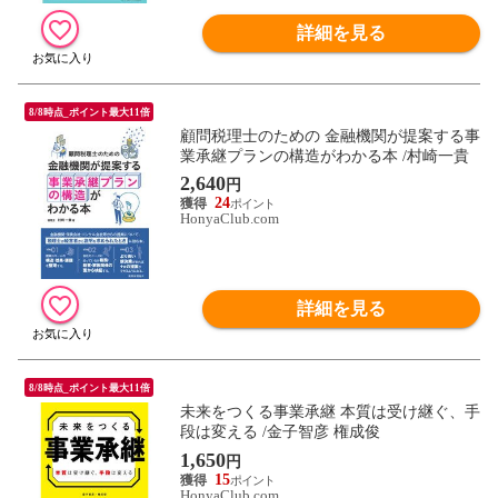
詳細を見る
8/8時点_ポイント最大11倍
顧問税理士のための 金融機関が提案する事
業承継プランの構造がわかる本 /村崎一貴
2,640
円
24
HonyaClub.com
詳細を見る
8/8時点_ポイント最大11倍
未来をつくる事業承継 本質は受け継ぐ、手
段は変える /金子智彦 権成俊
1,650
円
15
HonyaClub.com