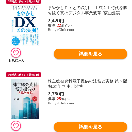
8/8時点_ポイント最大11倍
まやかしＤＸとの決別！ 生成ＡＩ時代を勝
ち抜く真のデジタル事業変革 /横山浩実
2,420
円
22
HonyaClub.com
詳細を見る
8/8時点_ポイント最大11倍
株主総会資料電子提供の法務と実務 第２版
/塚本英巨 中川雅博
2,750
円
25
HonyaClub.com
詳細を見る