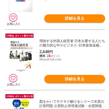
詳細を見る
8/8時点_ポイント最大11倍
増加する外国人経営者 日本を愛する人たち
の魅力的な中小ビジネス /日本政策金融公
庫総合
2,640
円
24
HonyaClub.com
詳細を見る
8/8時点_ポイント最大11倍
図をかいてサクサク解けるシリーズ水質の
計算問題 公害防止管理者試験・水質関係・