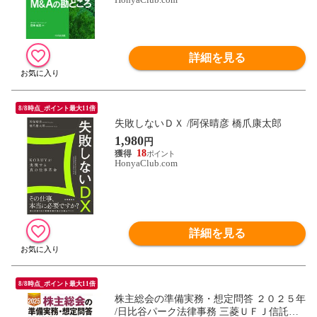
詳細を見る
8/8時点_ポイント最大11倍
失敗しないＤＸ /阿保晴彦 橋爪康太郎
1,980
円
18
HonyaClub.com
詳細を見る
8/8時点_ポイント最大11倍
株主総会の準備実務・想定問答 ２０２５年
/日比谷パーク法律事務 三菱ＵＦＪ信託銀