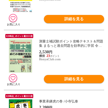
詳細を見る
8/8時点_ポイント最大11倍
測量士補試験ポイント攻略テキスト＆問題
集 まるっと過去問題を効率的に学習 令和
７年５月受験版
2,530
円
23
HonyaClub.com
詳細を見る
8/8時点_ポイント最大11倍
事業承継虎の巻 /小寺弘泰
2,200
円