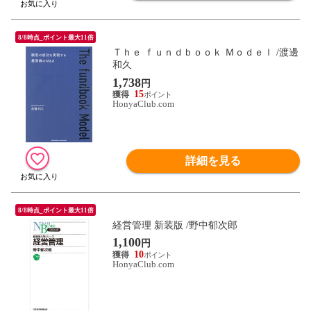
8/8時点_ポイント最大11倍
Ｔｈｅ ｆｕｎｄｂｏｏｋ Ｍｏｄｅｌ /渡邊
和久
1,738
円
15
HonyaClub.com
詳細を見る
8/8時点_ポイント最大11倍
経営管理 新装版 /野中郁次郎
1,100
円
10
HonyaClub.com