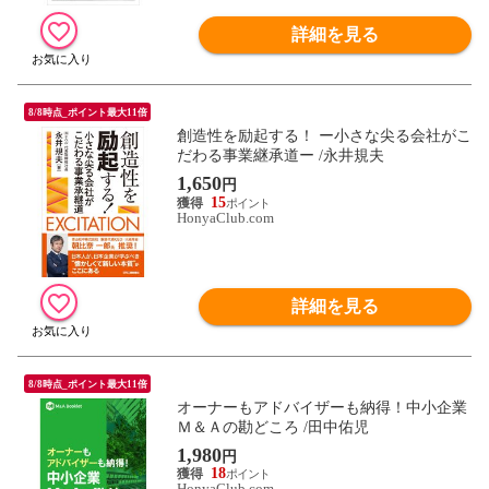
詳細を見る
8/8時点_ポイント最大11倍
創造性を励起する！ ー小さな尖る会社がこ
だわる事業継承道ー /永井規夫
1,650
円
15
HonyaClub.com
詳細を見る
8/8時点_ポイント最大11倍
オーナーもアドバイザーも納得！中小企業
Ｍ＆Ａの勘どころ /田中佑児
1,980
円
18
HonyaClub.com