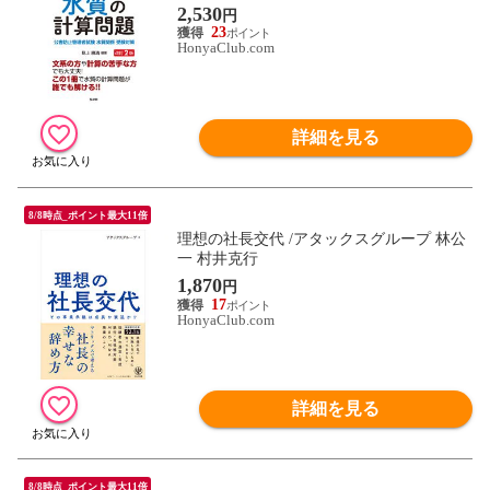
受験対策 改訂第２版 /見上勝清
2,530
円
23
HonyaClub.com
詳細を見る
8/8時点_ポイント最大11倍
理想の社長交代 /アタックスグループ 林公
一 村井克行
1,870
円
17
HonyaClub.com
詳細を見る
8/8時点_ポイント最大11倍