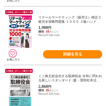
8/8時点_ポイント最大11倍
リテールマーケティング（販売士）検定２
級完全攻略問題集 １０００ ２級ハンドブ
ックに対応 /上岡史郎
1,980
円
18
HonyaClub.com
詳細を見る
8/8時点_ポイント最大11倍
ミニ株主総会化する取締役会 令和に問われ
る新しいスタンダード /森・濱田松本法律
事務
2,860
円
26
HonyaClub.com