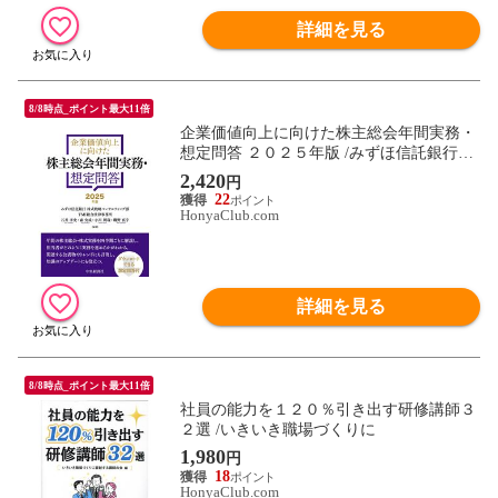
詳細を見る
8/8時点_ポイント最大11倍
企業価値向上に向けた株主総会年間実務・
想定問答 ２０２５年版 /みずほ信託銀行株
式戦 ＴＭＩ総合法律事務所 石井孝史
2,420
円
22
HonyaClub.com
詳細を見る
8/8時点_ポイント最大11倍
社員の能力を１２０％引き出す研修講師３
２選 /いきいき職場づくりに
1,980
円
18
HonyaClub.com