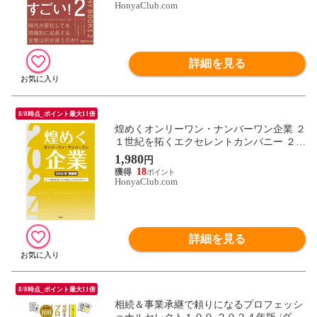
HonyaClub.com
詳細を見る
8/8時点_ポイント最大11倍
煌めくオンリーワン・ナンバーワン企業 ２
１世紀を拓くエクセレントカンパニー ２０
２４年増補版 /ぎょうけい新聞社
1,980
円
18
HonyaClub.com
詳細を見る
8/8時点_ポイント最大11倍
相続＆事業承継で頼りになるプロフェッシ