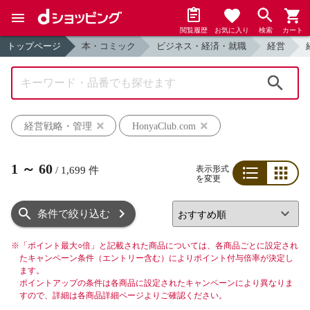
閲覧履歴
お気に入り
検索
カート
トップページ
本・コミック
ビジネス・経済・就職
経営
検索
経営戦略・管理
HonyaClub.com
1
～
60
表示形式
/
1,699
件
を変更
リスト
グリッド
条件で絞り込む
※
「ポイント最大○倍」と記載された商品については、各商品ごとに設定され
たキャンペーン条件（エントリー含む）によりポイント付与倍率が決定し
ます。
ポイントアップの条件は各商品に設定されたキャンペーンにより異なりま
すので、詳細は各商品詳細ページよりご確認ください。