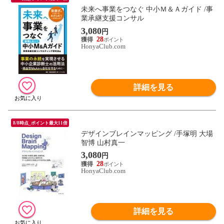
未来へ事業をつなぐ 中小Ｍ＆Ａガイド /事
業承継支援コンサル
3,080
円
28
HonyaClub.com
詳細を見る
8/8時点_ポイント最大11倍
デザインブレインマッピング /手塚明 大場
智博 山村真一
3,080
円
28
HonyaClub.com
詳細を見る