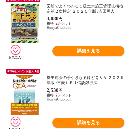
図解でよくわかる１級土木施工管理技術検
定第２次検定 ２０２５年版 /吉田勇人
3,080
円
28
HonyaClub.com
詳細を見る
8/8時点_ポイント最大11倍
株主総会の手引きなるほどＱ＆Ａ ２０２５
年版 /三菱ＵＦＪ信託銀行法
2,530
円
23
HonyaClub.com
詳細を見る