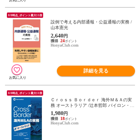
8/8時点_ポイント最大11倍
設例で考える内部通報・公益通報の実務 /
山本憲光
2,640
円
24
HonyaClub.com
詳細を見る
8/8時点_ポイント最大11倍
Ｃｒｏｓｓ Ｂｏｒｄｅｒ 海外Ｍ＆Ａの実
務 オーストラリア /辻本哲郎 バイロン・フ
ロスト
1,980
円
18
HonyaClub.com