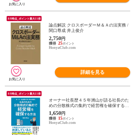
8/8時点_ポイント最大11倍
論点解説 クロスボーダーＭ＆Ａの法実務 /
関口尊成 井上俊介
2,750
円
25
HonyaClub.com
詳細を見る
8/8時点_ポイント最大11倍
オーナー社長歴４５年洲山が語る社長のた
めの分散株式の集約で経営権を確保する方
法 /喜多洲山
1,650
円
15
HonyaClub.com