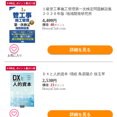
8/8時点_ポイント最大11倍
１級管工事施工管理第一次検定問題解説集
２０２６年版 /地域開発研究所
4,400
円
40
HonyaClub.com
詳細を見る
8/8時点_ポイント最大11倍
ＤＸと人的資本 /境睦 鳥居陽介 徐玉琴
2,530
円
23
HonyaClub.com
詳細を見る