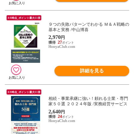
8/8時点_ポイント最大11倍
９つの失敗パターンでわかる Ｍ＆Ａ戦略の
基本と実務 /中山博喜
2,970
円
27
HonyaClub.com
詳細を見る
8/8時点_ポイント最大11倍
相続・事業承継に強い！頼れる士業・専門
家５０選 ２０２４年版 /実務経営サービス
2,640
円
24
HonyaClub.com