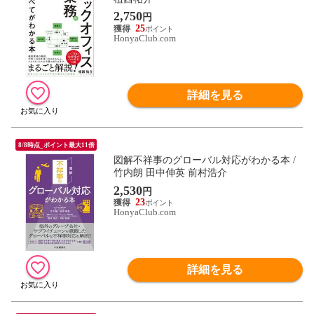
2,750
円
25
HonyaClub.com
詳細を見る
8/8時点_ポイント最大11倍
図解不祥事のグローバル対応がわかる本 /
竹内朗 田中伸英 前村浩介
2,530
円
23
HonyaClub.com
詳細を見る