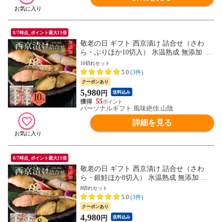
8/7時点_ポイント最大11倍
敬老の日 ギフト 西京漬け 詰合せ（さわ
ら・ぶりほか10切入） 氷温熟成 無添加 漬
け魚 個包装 ギフト 送料無料（北海道・沖
10切れセット
縄を除く）
5.0
(3件)
クーポンあり
5,980
円
送料込み
55
パーソナルギフト 風味絶佳.山陰
詳細を見る
8/7時点_ポイント最大11倍
敬老の日 ギフト 西京漬け 詰合せ（さわ
ら・銀鮭ほか8切入） 氷温熟成 無添加 漬
け魚 個包装 ギフト 送料無料（北海道・沖
8切れセット
縄を除く）
5.0
(3件)
クーポンあり
4,980
円
送料込み