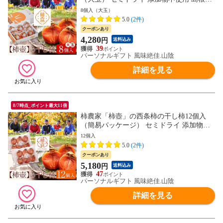
産 柿 ギフト 送料無料（北海道・沖縄を除
8個入（大玉）
く）
5.0
(2件)
クーポンあり
4,280
円
送料込み
39
パーソナルギフト 風味絶佳.山陰
詳細を見る
8/7時点_ポイント最大11倍
柿農家「柿壺」の西条柿の干し柿12個入
（簡易パッケージ） セミドライ 添加物不
使用 島根県産 柿 送料無料（北海道・沖縄
12個入
を除く）
5.0
(2件)
クーポンあり
5,180
円
送料込み
47
パーソナルギフト 風味絶佳.山陰
詳細を見る