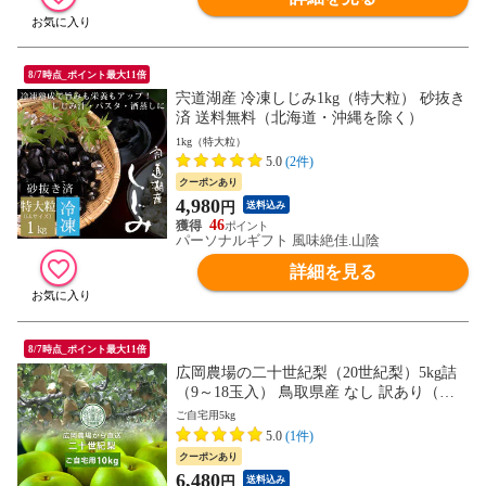
8/7時点_ポイント最大11倍
宍道湖産 冷凍しじみ1kg（特大粒） 砂抜き
済 送料無料（北海道・沖縄を除く）
1kg（特大粒）
5.0
(2件)
クーポンあり
4,980
円
送料込み
46
パーソナルギフト 風味絶佳.山陰
詳細を見る
8/7時点_ポイント最大11倍
広岡農場の二十世紀梨（20世紀梨）5kg詰
（9～18玉入） 鳥取県産 なし 訳あり（ご
自宅用） 送料無料（北海道・沖縄を除く）
ご自宅用5kg
5.0
(1件)
クーポンあり
6,480
円
送料込み