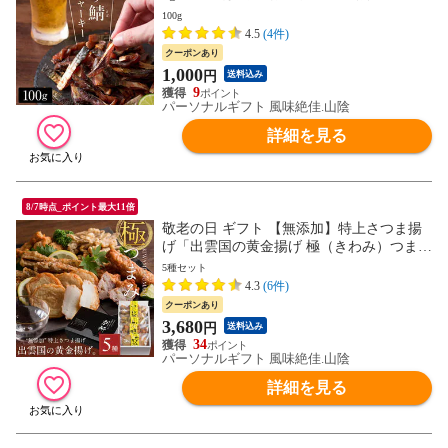
ス（他商品との同梱不可）
100g
4.5
(4件)
クーポンあり
1,000
円
送料込み
9
パーソナルギフト 風味絶佳.山陰
詳細を見る
8/7時点_ポイント最大11倍
敬老の日 ギフト 【無添加】特上さつま揚
げ「出雲国の黄金揚げ 極（きわみ）つま
み」5種詰合せ（のどぐろ天・海鮮揚げほ
5種セット
か） おつまみ セット 薩摩揚げ 揚げかまぼ
4.3
(6件)
こ 天ぷら ギフト 送料無料（北海道・沖縄
クーポンあり
を除く）
3,680
円
送料込み
34
パーソナルギフト 風味絶佳.山陰
詳細を見る