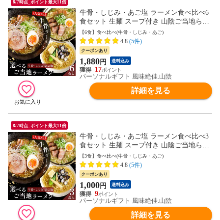
8/7時点_ポイント最大11倍
牛骨・しじみ・あご塩 ラーメン食べ比べ6
食セット 生麺 スープ付き 山陰ご当地らー
めん 詰め合わせ 送料無料 ネコポス
【6食】食べ比べ(牛骨・しじみ・あご)
4.8
(5件)
クーポンあり
1,880
円
送料込み
17
パーソナルギフト 風味絶佳.山陰
詳細を見る
8/7時点_ポイント最大11倍
牛骨・しじみ・あご塩 ラーメン食べ比べ3
食セット 生麺 スープ付き 山陰ご当地らー
めん 詰め合わせ 送料無料 ネコポス
【3食】食べ比べ(牛骨・しじみ・あご)
4.8
(5件)
クーポンあり
1,000
円
送料込み
9
パーソナルギフト 風味絶佳.山陰
詳細を見る