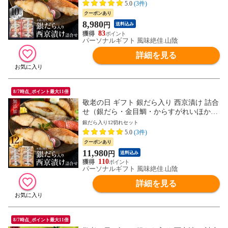
海鮮 魚 ギフト 送料無料（北海道・沖縄を
5.0
(3件)
除く）
クーポンあり
8,980
円
送料込み
83
パーソナルギフト 風味絶佳.山陰
詳細を見る
8/7時点_ポイント最大11倍
敬老の日 ギフト 銀だら入り 西京漬け 詰合
せ（銀だら・金目鯛・からすがれいほか12
切入） 氷温熟成 無添加 漬け魚 個包包装
銀だら入り12切れセット
海鮮 魚 ギフト 送料無料（北海道・沖縄を
5.0
(3件)
除く）
クーポンあり
11,980
円
送料込み
110
パーソナルギフト 風味絶佳.山陰
詳細を見る
8/7時点_ポイント最大11倍