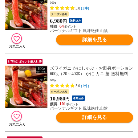
（北海道・沖縄を除く）
300g
5.0
(1件)
クーポンあり
6,980
円
送料込み
64
パーソナルギフト 風味絶佳.山陰
詳細を見る
8/7時点_ポイント最大11倍
ズワイガニ かにしゃぶ・お刺身ポーション
600g（20～40本） かに カニ 蟹 送料無料
（北海道・沖縄を除く）
600g
5.0
(1件)
クーポンあり
10,980
円
送料込み
101
パーソナルギフト 風味絶佳.山陰
詳細を見る