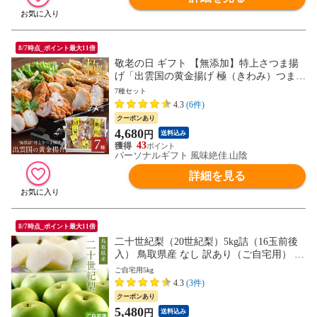
8/7時点_ポイント最大11倍
敬老の日 ギフト 【無添加】特上さつま揚
げ「出雲国の黄金揚げ 極（きわみ）つま
み」7種詰合せ（のどぐろ天・ちくわ磯辺
7種セット
揚げほか） おつまみ セット 薩摩揚げ 揚げ
4.3
(6件)
かまぼこ 天ぷら ギフト 送料無料（北海
クーポンあり
道・沖縄を除く）
4,680
円
送料込み
43
パーソナルギフト 風味絶佳.山陰
詳細を見る
8/7時点_ポイント最大11倍
二十世紀梨（20世紀梨）5kg詰（16玉前後
入） 鳥取県産 なし 訳あり（ご自宅用） 送
料無料（北海道・沖縄を除く）
ご自宅用5kg
4.3
(3件)
クーポンあり
5,480
円
送料込み