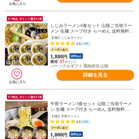
8/7時点_ポイント最大11倍
しじみラーメン6食セット 山陰ご当地ラー
メン 生麺 スープ付き らーめん 送料無料
ネコポス
【6食】しじみラーメン
4.8
(5件)
クーポンあり
1,880
円
送料込み
17
パーソナルギフト 風味絶佳.山陰
詳細を見る
8/7時点_ポイント最大11倍
牛骨ラーメン3食セット 山陰ご当地ラーメ
ン 生麺 スープ付き らーめん 送料無料 ネ
コポス
【3食】牛骨ラーメン
4.8
(5件)
クーポンあり
1,000
円
送料込み