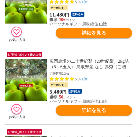
5.0
(1件)
クーポンあり
11,480
円
送料込み
106
パーソナルギフト 風味絶佳.山陰
詳細を見る
8/7時点_ポイント最大11倍
広岡農場の二十世紀梨（20世紀梨）2kg詰
（5～6玉入） 鳥取県産 なし 赤秀（ご贈答
用） 送料無料（北海道・沖縄を除く）
ご贈答用2.2kg
5.0
(1件)
クーポンあり
5,480
円
送料込み
50
パーソナルギフト 風味絶佳.山陰
詳細を見る
8/7時点_ポイント最大11倍