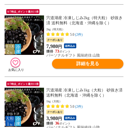
8/7時点_ポイント最大11倍
宍道湖産 冷凍しじみ2kg（特大粒） 砂抜き
済 送料無料（北海道・沖縄を除く）
2kg（特大粒）
5.0
(2件)
クーポンあり
7,980
円
送料込み
73
パーソナルギフト 風味絶佳.山陰
詳細を見る
8/7時点_ポイント最大11倍
宍道湖産 冷凍しじみ1kg（大粒） 砂抜き済
送料無料（北海道・沖縄を除く）
1kg（大粒）
5.0
(2件)
クーポンあり
3,980
円
送料込み
36
パーソナルギフト 風味絶佳.山陰