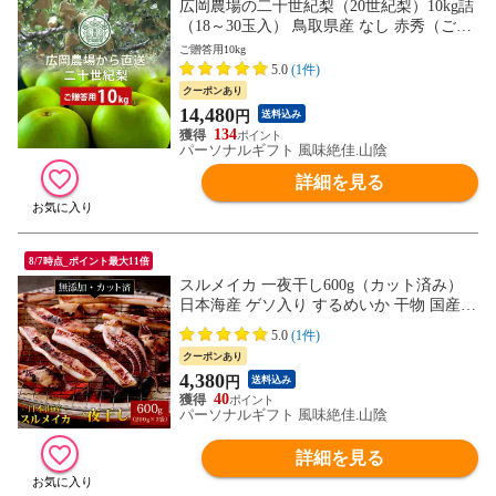
広岡農場の二十世紀梨（20世紀梨）10kg詰
（18～30玉入） 鳥取県産 なし 赤秀（ご贈
答用） 送料無料（北海道・沖縄を除く）
ご贈答用10kg
5.0
(1件)
クーポンあり
14,480
円
送料込み
134
パーソナルギフト 風味絶佳.山陰
詳細を見る
8/7時点_ポイント最大11倍
スルメイカ 一夜干し600g（カット済み）
日本海産 ゲソ入り するめいか 干物 国産
無添加 冷凍 おつまみ 送料無料（北海道・
5.0
(1件)
沖縄を除く）
クーポンあり
4,380
円
送料込み
40
パーソナルギフト 風味絶佳.山陰
詳細を見る