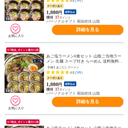
4.8
(5件)
クーポンあり
1,880
円
送料込み
17
パーソナルギフト 風味絶佳.山陰
詳細を見る
8/7時点_ポイント最大11倍
あご塩ラーメン6食セット 山陰ご当地ラー
メン 生麺 スープ付き らーめん 送料無料
ネコポス
【6食】あごだしラーメン
4.8
(5件)
クーポンあり
1,880
円
送料込み
17
パーソナルギフト 風味絶佳.山陰
詳細を見る
8/7時点_ポイント最大11倍