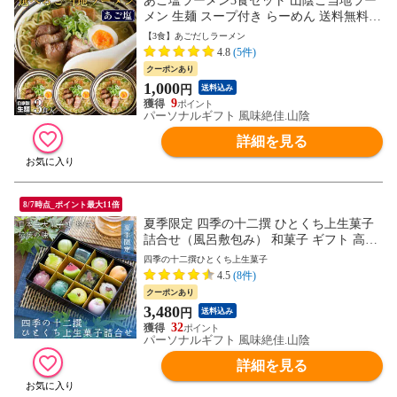
あご塩ラーメン3食セット 山陰ご当地ラー
メン 生麺 スープ付き らーめん 送料無料
ネコポス
【3食】あごだしラーメン
4.8
(5件)
クーポンあり
1,000
円
送料込み
9
パーソナルギフト 風味絶佳.山陰
詳細を見る
8/7時点_ポイント最大11倍
夏季限定 四季の十二撰 ひとくち上生菓子
詰合せ（風呂敷包み） 和菓子 ギフト 高級
お取り寄せ スイーツ 送料無料（北海道・
四季の十二撰ひとくち上生菓子
沖縄を除く）
4.5
(8件)
クーポンあり
3,480
円
送料込み
32
パーソナルギフト 風味絶佳.山陰
詳細を見る