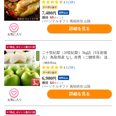
4.3
(3件)
クーポンあり
7,480
円
送料込み
69
パーソナルギフト 風味絶佳.山陰
詳細を見る
8/7時点_ポイント最大11倍
二十世紀梨（20世紀梨）3kg詰（9玉前後
入） 鳥取県産 なし 赤秀（ご贈答用） 送料
無料（北海道・沖縄を除く）
ご贈答用3kg
4.3
(3件)
クーポンあり
6,980
円
送料込み
64
パーソナルギフト 風味絶佳.山陰
詳細を見る
8/7時点_ポイント最大11倍