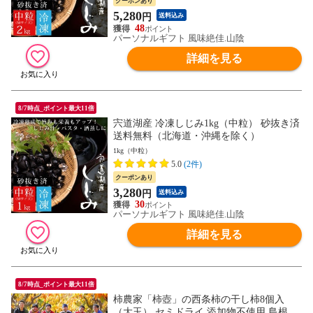
クーポンあり
5,280
円
送料込み
48
パーソナルギフト 風味絶佳.山陰
詳細を見る
8/7時点_ポイント最大11倍
宍道湖産 冷凍しじみ1kg（中粒） 砂抜き済
送料無料（北海道・沖縄を除く）
1kg（中粒）
5.0
(2件)
クーポンあり
3,280
円
送料込み
30
パーソナルギフト 風味絶佳.山陰
詳細を見る
8/7時点_ポイント最大11倍
柿農家「柿壺」の西条柿の干し柿8個入
（大玉） セミドライ 添加物不使用 島根県