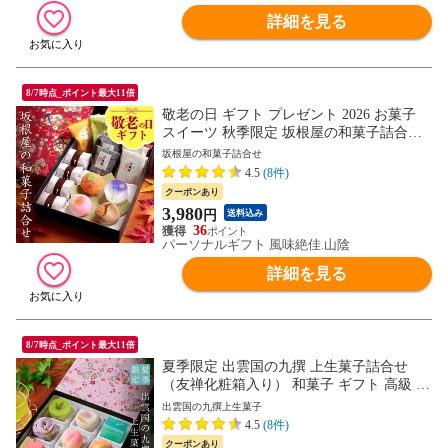
詳細を見る
8/7時点_ポイント最大11倍
敬老の日 ギフト プレゼント 2026 お菓子
スイーツ 秋季限定 坂根屋の和菓子詰合せ
（友禅化粧箱入り） 送料無料（北海道・沖
坂根屋の和菓子詰合せ
縄を除く） 敬老の日メッセージカード付き
4.5
(8件)
クーポンあり
3,980
円
送料込み
36
パーソナルギフト 風味絶佳.山陰
詳細を見る
8/7時点_ポイント最大11倍
夏季限定 出雲国の九撰 上生菓子詰合せ
（友禅化粧箱入り） 和菓子 ギフト 高級 お
取り寄せ スイーツ 送料無料（北海道・沖
出雲国の九撰上生菓子
縄を除く）
4.5
(8件)
クーポンあり