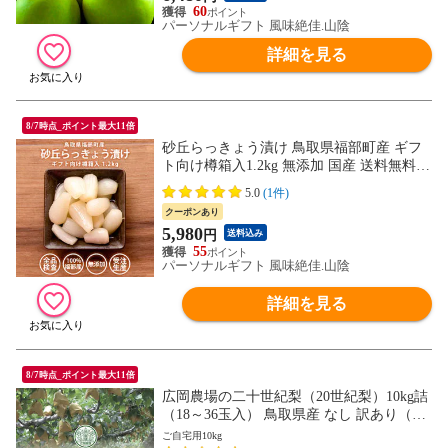
60
パーソナルギフト 風味絶佳.山陰
詳細を見る
8/7時点_ポイント最大11倍
砂丘らっきょう漬け 鳥取県福部町産 ギフ
ト向け樽箱入1.2kg 無添加 国産 送料無料
（北海道・沖縄を除く）
5.0
(1件)
クーポンあり
5,980
円
送料込み
55
パーソナルギフト 風味絶佳.山陰
詳細を見る
8/7時点_ポイント最大11倍
広岡農場の二十世紀梨（20世紀梨）10kg詰
（18～36玉入） 鳥取県産 なし 訳あり（ご
自宅用） 送料無料（北海道・沖縄を除く）
ご自宅用10kg