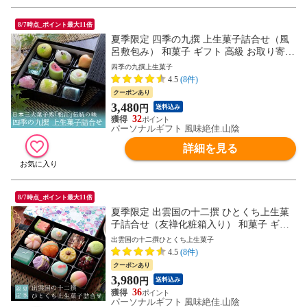
8/7時点_ポイント最大11倍
夏季限定 四季の九撰 上生菓子詰合せ（風
呂敷包み） 和菓子 ギフト 高級 お取り寄せ
スイーツ 送料無料（北海道・沖縄を除く）
四季の九撰上生菓子
4.5
(8件)
クーポンあり
3,480
円
送料込み
32
パーソナルギフト 風味絶佳.山陰
詳細を見る
8/7時点_ポイント最大11倍
夏季限定 出雲国の十二撰 ひとくち上生菓
子詰合せ（友禅化粧箱入り） 和菓子 ギフ
ト 高級 お取り寄せ スイーツ 送料無料（北
出雲国の十二撰ひとくち上生菓子
海道・沖縄を除く）
4.5
(8件)
クーポンあり
3,980
円
送料込み
36
パーソナルギフト 風味絶佳.山陰