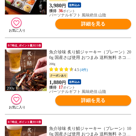
3,980
円
送料込み
36
パーソナルギフト 風味絶佳.山陰
詳細を見る
8/7時点_ポイント最大11倍
魚介珍味 炙り鯖ジャーキー（プレーン）20
0g 国産さば使用 おつまみ 送料無料 ネコポ
ス（他商品との同梱不可）
200g
4.5
(4件)
クーポンあり
1,880
円
送料込み
17
パーソナルギフト 風味絶佳.山陰
詳細を見る
8/7時点_ポイント最大11倍
魚介珍味 炙り鯖ジャーキー（プレーン）10
0g 国産さば使用 おつまみ 送料無料 ネコポ