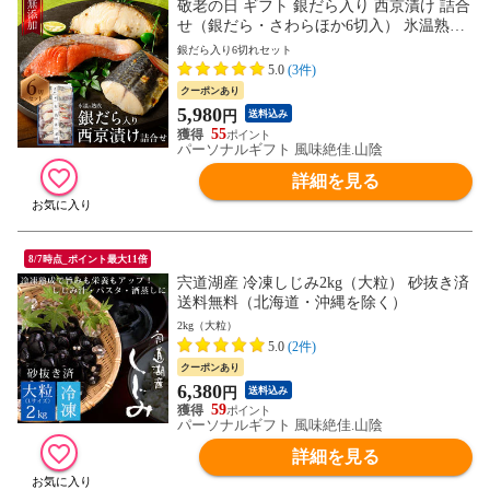
敬老の日 ギフト 銀だら入り 西京漬け 詰合
せ（銀だら・さわらほか6切入） 氷温熟成
無添加 漬け魚 個包包装 海鮮 魚 ギフト 送
銀だら入り6切れセット
料無料（北海道・沖縄を除く）
5.0
(3件)
クーポンあり
5,980
円
送料込み
55
パーソナルギフト 風味絶佳.山陰
詳細を見る
8/7時点_ポイント最大11倍
宍道湖産 冷凍しじみ2kg（大粒） 砂抜き済
送料無料（北海道・沖縄を除く）
2kg（大粒）
5.0
(2件)
クーポンあり
6,380
円
送料込み
59
パーソナルギフト 風味絶佳.山陰
詳細を見る