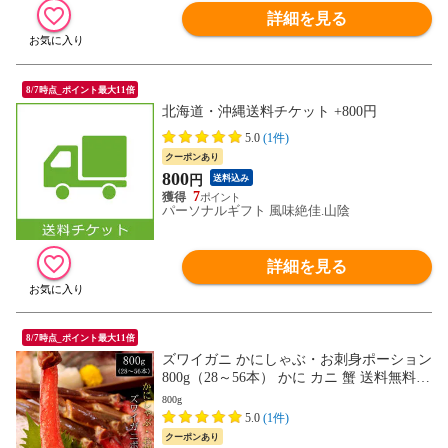
詳細を見る
8/7時点_ポイント最大11倍
北海道・沖縄送料チケット +800円
5.0
(1件)
クーポンあり
800
円
送料込み
7
パーソナルギフト 風味絶佳.山陰
詳細を見る
8/7時点_ポイント最大11倍
ズワイガニ かにしゃぶ・お刺身ポーション
800g（28～56本） かに カニ 蟹 送料無料
（北海道・沖縄を除く）
800g
5.0
(1件)
クーポンあり