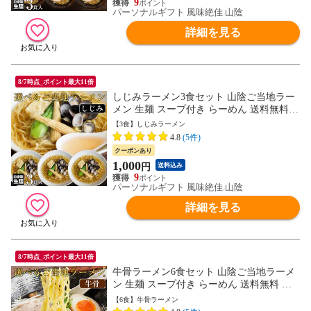
9
パーソナルギフト 風味絶佳.山陰
詳細を見る
8/7時点_ポイント最大11倍
しじみラーメン3食セット 山陰ご当地ラー
メン 生麺 スープ付き らーめん 送料無料
ネコポス
【3食】しじみラーメン
4.8
(5件)
クーポンあり
1,000
円
送料込み
9
パーソナルギフト 風味絶佳.山陰
詳細を見る
8/7時点_ポイント最大11倍
牛骨ラーメン6食セット 山陰ご当地ラーメ
ン 生麺 スープ付き らーめん 送料無料 ネ
コポス
【6食】牛骨ラーメン