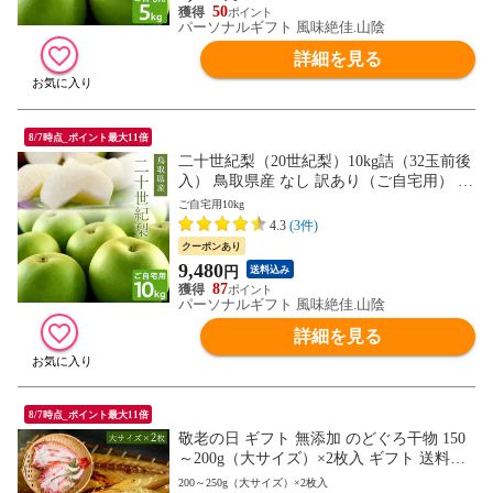
50
パーソナルギフト 風味絶佳.山陰
詳細を見る
8/7時点_ポイント最大11倍
二十世紀梨（20世紀梨）10kg詰（32玉前後
入） 鳥取県産 なし 訳あり（ご自宅用） 送
料無料（北海道・沖縄を除く）
ご自宅用10kg
4.3
(3件)
クーポンあり
9,480
円
送料込み
87
パーソナルギフト 風味絶佳.山陰
詳細を見る
8/7時点_ポイント最大11倍
敬老の日 ギフト 無添加 のどぐろ干物 150
～200g（大サイズ）×2枚入 ギフト 送料無
料（北海道・沖縄を除く）
200～250g（大サイズ）×2枚入