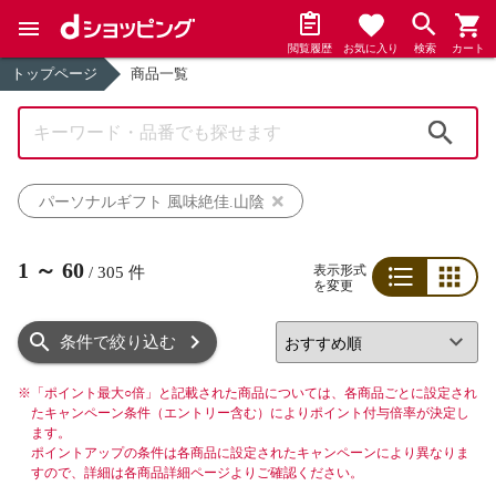
閲覧履歴
お気に入り
検索
カート
トップページ
商品一覧
検索
パーソナルギフト 風味絶佳.山陰
1
～
60
表示形式
/
305
件
を変更
リスト
グリッド
条件で絞り込む
※
「ポイント最大○倍」と記載された商品については、各商品ごとに設定され
たキャンペーン条件（エントリー含む）によりポイント付与倍率が決定し
ます。
ポイントアップの条件は各商品に設定されたキャンペーンにより異なりま
すので、詳細は各商品詳細ページよりご確認ください。