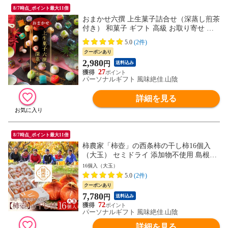
8/7時点_ポイント最大11倍
おまかせ六撰 上生菓子詰合せ（深蒸し煎茶
付き） 和菓子 ギフト 高級 お取り寄せ ス
イーツ 送料無料（北海道・沖縄を除く）
5.0
(2件)
クーポンあり
2,980
円
送料込み
27
パーソナルギフト 風味絶佳.山陰
詳細を見る
8/7時点_ポイント最大11倍
柿農家「柿壺」の西条柿の干し柿16個入
（大玉） セミドライ 添加物不使用 島根県
産 柿 ギフト 送料無料（北海道・沖縄を除
16個入（大玉）
く）
5.0
(2件)
クーポンあり
7,780
円
送料込み
72
パーソナルギフト 風味絶佳.山陰
詳細を見る