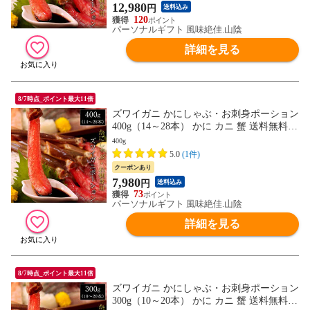
12,980
円
送料込み
120
パーソナルギフト 風味絶佳.山陰
詳細を見る
8/7時点_ポイント最大11倍
ズワイガニ かにしゃぶ・お刺身ポーション
400g（14～28本） かに カニ 蟹 送料無料
（北海道・沖縄を除く）
400g
5.0
(1件)
クーポンあり
7,980
円
送料込み
73
パーソナルギフト 風味絶佳.山陰
詳細を見る
8/7時点_ポイント最大11倍
ズワイガニ かにしゃぶ・お刺身ポーション
300g（10～20本） かに カニ 蟹 送料無料