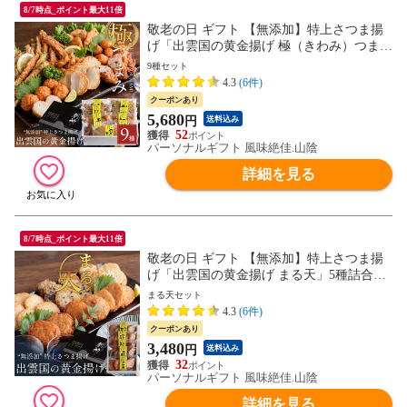
8/7時点_ポイント最大11倍
敬老の日 ギフト 【無添加】特上さつま揚
げ「出雲国の黄金揚げ 極（きわみ）つま
み」9種詰合せ（のどぐろ天・ちくわ磯辺
9種セット
揚げほか） おつまみ セット 薩摩揚げ 揚げ
4.3
(6件)
かまぼこ 天ぷら ギフト 送料無料（北海
クーポンあり
道・沖縄を除く）
5,680
円
送料込み
52
パーソナルギフト 風味絶佳.山陰
詳細を見る
8/7時点_ポイント最大11倍
敬老の日 ギフト 【無添加】特上さつま揚
げ「出雲国の黄金揚げ まる天」5種詰合せ
（イカ天・玉ねぎ天ほか） おつまみ セッ
まる天セット
ト 薩摩揚げ 揚げかまぼこ 天ぷら ギフト
4.3
(6件)
送料無料（北海道・沖縄を除く）
クーポンあり
3,480
円
送料込み
32
パーソナルギフト 風味絶佳.山陰
詳細を見る