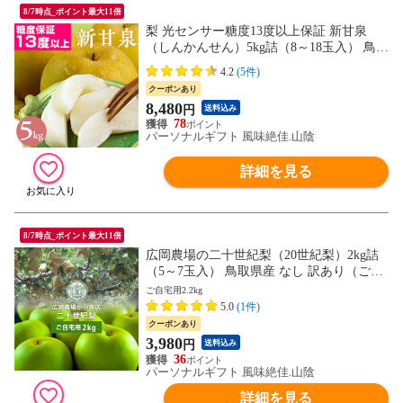
8/7時点_ポイント最大11倍
梨 光センサー糖度13度以上保証 新甘泉
（しんかんせん）5kg詰（8～18玉入） 鳥取
県産 なし 新甘泉梨 赤秀 送料無料（北海
4.2
(5件)
道・沖縄を除く）
クーポンあり
8,480
円
送料込み
78
パーソナルギフト 風味絶佳.山陰
詳細を見る
8/7時点_ポイント最大11倍
広岡農場の二十世紀梨（20世紀梨）2kg詰
（5～7玉入） 鳥取県産 なし 訳あり（ご自
宅用） 送料無料（北海道・沖縄を除く）
ご自宅用2.2kg
5.0
(1件)
クーポンあり
3,980
円
送料込み
36
パーソナルギフト 風味絶佳.山陰
詳細を見る