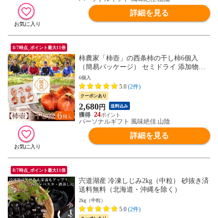
詳細を見る
8/7時点_ポイント最大11倍
柿農家「柿壺」の西条柿の干し柿6個入
（簡易パッケージ） セミドライ 添加物不
使用 島根県産 柿 送料無料 ネコポス（他商
6個入
品との同梱不可）
5.0
(2件)
クーポンあり
2,680
円
送料込み
24
パーソナルギフト 風味絶佳.山陰
詳細を見る
8/7時点_ポイント最大11倍
宍道湖産 冷凍しじみ2kg（中粒） 砂抜き済
送料無料（北海道・沖縄を除く）
2kg（中粒）
5.0
(2件)