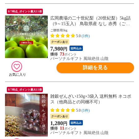
8/7時点_ポイント最大11倍
広岡農場の二十世紀梨（20世紀梨）5kg詰
（9～15玉入） 鳥取県産 なし 赤秀（ご贈
答用） 送料無料（北海道・沖縄を除く）
ご贈答用5kg
5.0
(1件)
クーポンあり
7,980
円
送料込み
73
パーソナルギフト 風味絶佳.山陰
詳細を見る
8/7時点_ポイント最大11倍
雑穀ぜんざい150g×3袋入 送料無料 ネコポ
ス（他商品との同梱不可）
5.0
(1件)
クーポンあり
1,280
円
送料込み
11
パーソナルギフト 風味絶佳.山陰