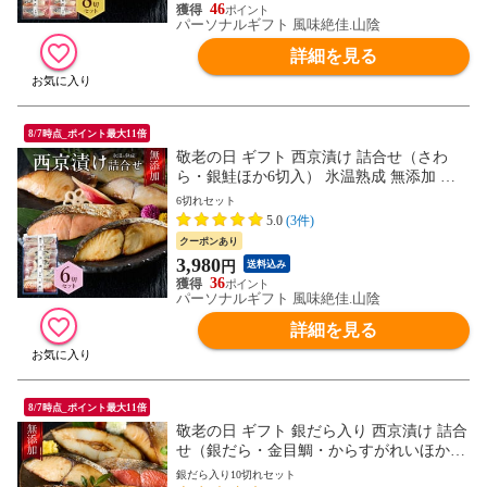
46
パーソナルギフト 風味絶佳.山陰
詳細を見る
8/7時点_ポイント最大11倍
敬老の日 ギフト 西京漬け 詰合せ（さわ
ら・銀鮭ほか6切入） 氷温熟成 無添加 漬
け魚 個包装 ギフト 送料無料（北海道・沖
6切れセット
縄を除く）
5.0
(3件)
クーポンあり
3,980
円
送料込み
36
パーソナルギフト 風味絶佳.山陰
詳細を見る
8/7時点_ポイント最大11倍
敬老の日 ギフト 銀だら入り 西京漬け 詰合
せ（銀だら・金目鯛・からすがれいほか10
切入） 氷温熟成 無添加 漬け魚 個包包装
銀だら入り10切れセット