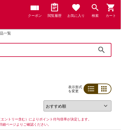
クーポン
閲覧履歴
お気に入り
検索
カート
品一覧
検索
表示形式
を変更
リスト
グリッド
（エントリー含む）によりポイント付与倍率が決定します。
詳細ページよりご確認ください。