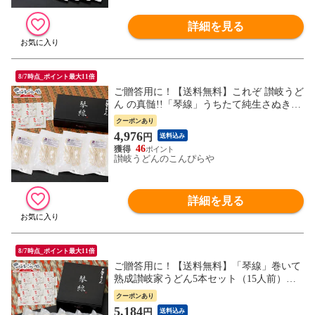
詳細を見る
8/7時点_ポイント最大11倍
ご贈答用に！【送料無料】これぞ 讃岐うど
ん の真髄!!「琴線」うちたて純生さぬきう
どんセット（8人前）つゆ付贈答用特別化
クーポンあり
粧箱入り内祝い/お歳暮/ギフト/敬老の日/お
4,976
円
送料込み
中元/内祝 御中元 父の日 母の日 敬老の日
46
プレゼント
讃岐うどんのこんぴらや
詳細を見る
8/7時点_ポイント最大11倍
ご贈答用に！【送料無料】「琴線」巻いて
熟成讃岐家うどん5本セット（15人前）つ
ゆ付贈答用特別化粧箱入り讃岐うどん さぬ
クーポンあり
きうどん 内祝い/お歳暮/ギフト/敬老の日/
5,184
円
送料込み