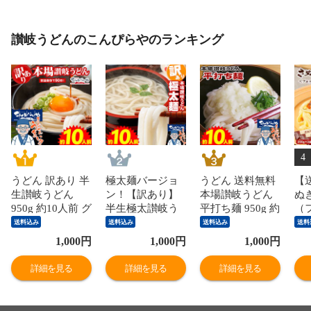
讃岐うどんのこんぴらやのランキング
4
うどん 訳あり 半
極太麺バージョ
うどん 送料無料
【
生讃岐うどん
ン！【訳あり】
本場讃岐うどん
ぬ
950g 約10人前 グ
半生極太讃岐う
平打ち麺 950g 約
（
ルメ大賞受賞 規
どん950g 約10人
10人前 食品 平打
ネ
送料込み
送料込み
送料込み
送料
格外ですが味は
前 規格外ですが
ち 麺 1000円ポッ
25
1,000
円
1,000
円
1,000
円
本場さぬきうど
味は本場さぬき
キリ ポイント消
生
ん 訳あり 食品
うどん！ご家庭
化 お試し ポスト
料
詳細を見る
詳細を見る
詳細を見る
1000円ポッキリ
用にいかがです
投函便での配送
で
送料無料 ポイン
か？しかも送料
(着日指定不可)
ト
ト消化 お試し ポ
無料 訳あり 食品
【★】
は