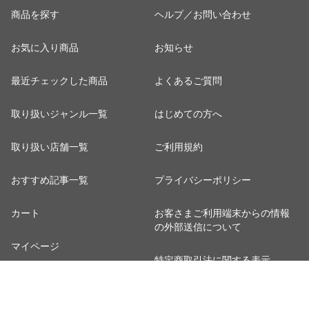
スト投函便での
うどん 1000円ポ
【
商品を探す
ヘルプ／お問い合わせ
配送(着日指定不
ッキリ 送料無料
縮
可)【半生麺】
ポイント消化 お
定
お気に入り商品
お知らせ
【並麺】【★】
試し ポスト投函
定
便での配送(着日
指定不可)【半生
最近チェックした商品
よくあるご質問
麺】【太麺】
【★】
取り扱いジャンル一覧
はじめての方へ
取り扱い店舗一覧
ご利用規約
おすすめ記事一覧
プライバシーポリシー
カート
お客さまご利用端末からの情報
の外部送信について
マイページ
特定商取引法に関する表示
ポイント表示設定