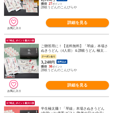
御中元 法事 引き出物 香典返し お返し お
27
礼
讃岐うどんのこんぴらや
詳細を見る
8/7時点_ポイント最大11倍
ご贈答用に！【送料無料】「琴線」本場さ
ぬきうどん（4人前）＆讃岐うどん 極太麺
（4人前）の合計8人前セット！つゆ付贈答
クーポンあり
用特別化粧箱入り 内祝い お歳暮 お中元 ギ
3,240
円
送料込み
フト 敬老の日 プレゼント 内祝 御中元 法
30
事 引き出物 香典返し お返し お礼
讃岐うどんのこんぴらや
詳細を見る
8/7時点_ポイント最大11倍
半生極太麺！「琴線」本場さぬきうどん