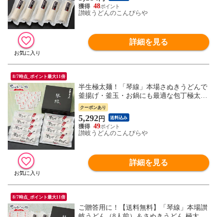
お中元/内祝 御中元 母の日 父の日 敬老の
48
日 プレゼント
讃岐うどんのこんぴらや
詳細を見る
8/7時点_ポイント最大11倍
半生極太麺！「琴線」本場さぬきうどんで
釜揚げ・釜玉・お鍋にも最適な包丁極太切
り讃岐うどん（16人前）つゆ付 【送料無
クーポンあり
料】 内祝い お歳暮 お中元 ギフト 敬老の
5,292
円
送料込み
日 プレゼント 内祝 御中元 法事 引き出物
49
香典返し お返し お礼
讃岐うどんのこんぴらや
詳細を見る
8/7時点_ポイント最大11倍
ご贈答用に！【送料無料】「琴線」本場讃
岐うどん（8人前）＆さぬきうどん 極太麺