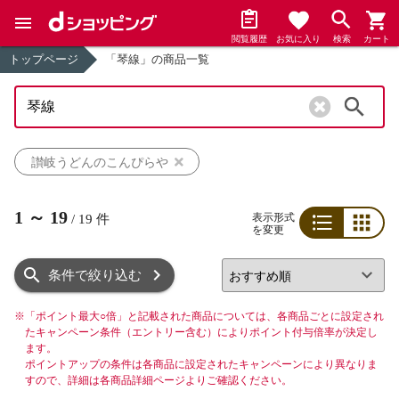
閲覧履歴
お気に入り
検索
カート
トップページ
「琴線」の商品一覧
検索
讃岐うどんのこんぴらや
1
～
19
表示形式
/
19
件
を変更
リスト
グリッド
条件で絞り込む
※
「ポイント最大○倍」と記載された商品については、各商品ごとに設定され
たキャンペーン条件（エントリー含む）によりポイント付与倍率が決定し
ます。
ポイントアップの条件は各商品に設定されたキャンペーンにより異なりま
すので、詳細は各商品詳細ページよりご確認ください。