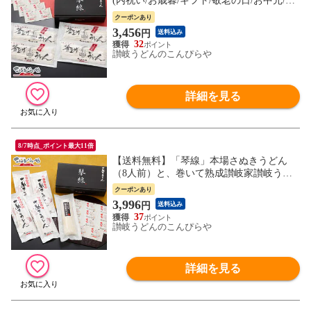
(内祝い/お歳暮/ギフト/敬老の日/お中元/内
祝)釜揚げ・釜玉・お鍋にも最適な包丁極
クーポンあり
太切り讃岐うどん（8人前）つゆ付 【送料
3,456
円
送料込み
無料】 お中元 御中元 お歳暮 御歳暮 敬老
32
の日 プレゼント 法事 引き出物 香典返し
讃岐うどんのこんぴらや
お返し お礼
詳細を見る
8/7時点_ポイント最大11倍
【送料無料】「琴線」本場さぬきうどん
（8人前）と、巻いて熟成讃岐家讃岐うど
ん（3人前）の合計11人前セット！つゆ付
クーポンあり
贈答用特別化粧箱入り内祝い/お歳暮/ギフ
3,996
円
送料込み
ト/敬老の日/お中元/内祝 御中元 敬老の日
37
プレゼント
讃岐うどんのこんぴらや
詳細を見る