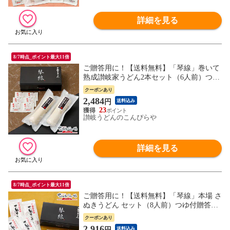
詳細を見る
8/7時点_ポイント最大11倍
ご贈答用に！【送料無料】「琴線」巻いて
熟成讃岐家うどん2本セット（6人前）つゆ
付贈答用特別化粧箱入り讃岐うどん さぬき
クーポンあり
うどん (内祝い/お歳暮/ギフト/敬老の日/お
2,484
円
送料込み
中元/内祝 御中元 母の日 父の日 敬老の日
23
プレゼント )
讃岐うどんのこんぴらや
詳細を見る
8/7時点_ポイント最大11倍
ご贈答用に！【送料無料】「琴線」本場 さ
ぬきうどん セット（8人前）つゆ付贈答用
特別化粧箱入り 讃岐うどん 内祝い お歳暮
クーポンあり
お中元 ギフト 敬老の日 プレゼント 内祝
2,916
円
送料込み