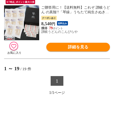
8/7時点_ポイント最大11倍
ご贈答用に！【送料無料】これぞ 讃岐うど
ん の真髄!!「琴線」うちたて純生さぬきう
どんセット（16人前）つゆ付贈答用特別化
クーポンあり
粧箱入り内祝い/お歳暮/ギフト/敬老の日/お
8,540
円
送料込み
中元/内祝 御中元 父の日 母の日 敬老の日
79
プレゼント
讃岐うどんのこんぴらや
詳細を見る
1
～
19
/
19
件
1
1/1