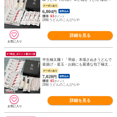
（8人前）＆巻いて熟成讃岐家うどん（6人
クーポンあり
前）の合計22人前セット！つゆ付贈答用特
6,804
円
送料込み
別化粧箱入り内祝い/お歳暮/ギフト 御中元
63
敬老の日 プレゼント
讃岐うどんのこんぴらや
詳細を見る
8/7時点_ポイント最大11倍
半生極太麺！「琴線」本場さぬきうどんで
釜揚げ・釜玉・お鍋にも最適な包丁極太切
り讃岐うどん（16人前）と、巻いて熟成讃
クーポンあり
岐家うどん（6人前）の合計22人前セッ
7,020
円
送料込み
ト！つゆ付 【送料無料】内祝い/お歳暮/ギ
65
フト 御中元 敬老の日 プレゼント
讃岐うどんのこんぴらや
詳細を見る