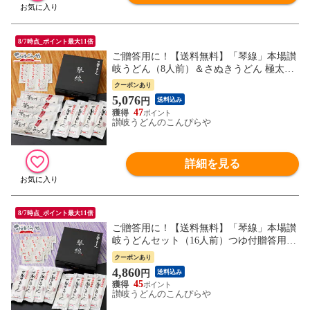
8/7時点_ポイント最大11倍
ご贈答用に！【送料無料】「琴線」本場讃
岐うどん（8人前）＆さぬきうどん 極太麺
（8人前）の合計16人前セット！つゆ付贈
クーポンあり
答用特別化粧箱入り 内祝い お歳暮 お中元
5,076
円
送料込み
ギフト 敬老の日 プレゼント 内祝 御中元
47
法事 引き出物 香典返し お返し お礼
讃岐うどんのこんぴらや
詳細を見る
8/7時点_ポイント最大11倍
ご贈答用に！【送料無料】「琴線」本場讃
岐うどんセット（16人前）つゆ付贈答用特
別化粧箱入りさぬきうどん 内祝い お歳暮
クーポンあり
お中元 ギフト 敬老の日 プレゼント 内祝
4,860
円
送料込み
御中元 法事 引き出物 香典返し お返し お
45
礼
讃岐うどんのこんぴらや