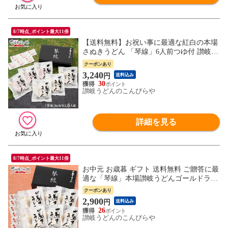
8/7時点_ポイント最大11倍
【送料無料】お祝い事に最適な紅白の本場
さぬきうどん 「琴線」6人前つゆ付 讃岐う
どん 内祝い/お歳暮/ギフト/敬老の日/お中
クーポンあり
元/内祝 御中元 父の日 母の日 敬老の日 プ
3,240
円
送料込み
レゼント
30
讃岐うどんのこんぴらや
詳細を見る
8/7時点_ポイント最大11倍
お中元 お歳暮 ギフト 送料無料 ご贈答に最
適な「琴線」本場讃岐うどんゴールドラベ
ル！ お中元・お歳暮に… 御中元 敬老の日
クーポンあり
ギフト プレゼント 父の日 内祝い お歳暮
2,900
円
送料込み
内祝 法事 引き出物 香典返し お返し お礼
26
さぬきうどん
讃岐うどんのこんぴらや