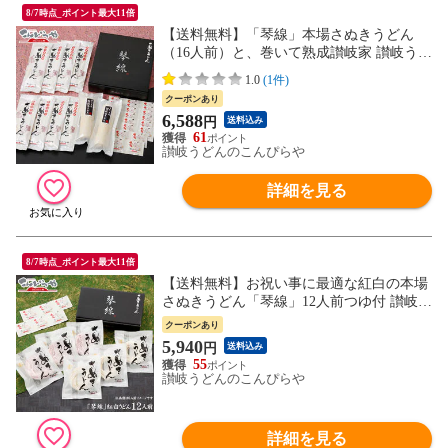
8/7時点_ポイント最大11倍
【送料無料】「琴線」本場さぬきうどん
（16人前）と、巻いて熟成讃岐家 讃岐うど
ん （6人前）の合計22人前セット！つゆ付
1.0
(1件)
贈答用特別化粧箱入り内祝い/お歳暮/ギフ
クーポンあり
ト/敬老の日/お中元/内祝 御中元 敬老の日
6,588
円
送料込み
プレゼント
61
讃岐うどんのこんぴらや
詳細を見る
8/7時点_ポイント最大11倍
【送料無料】お祝い事に最適な紅白の本場
さぬきうどん「琴線」12人前つゆ付 讃岐う
どん 内祝い/お歳暮/ギフト/敬老の日/お中
クーポンあり
元/内祝 御中元 父の日 母の日 敬老の日 プ
5,940
円
送料込み
レゼント
55
讃岐うどんのこんぴらや
詳細を見る