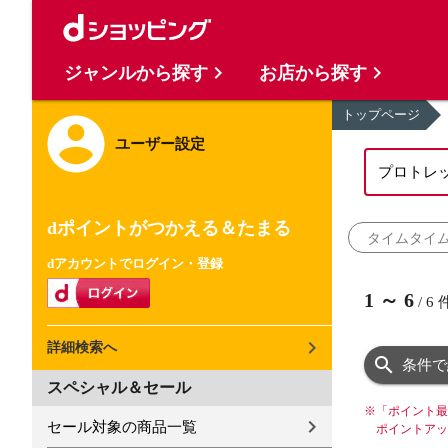
ジャンルから探す
お店から探す
トップページ
ユーザー設定
dポイントがつかえる＆たまる
タイムタイ
dアカウントでログイン・登録
1
～
6
/
6
詳細検索へ
条件で
スペシャル＆セール
※
「ポイント最
セール対象の商品一覧
ポイントアッ