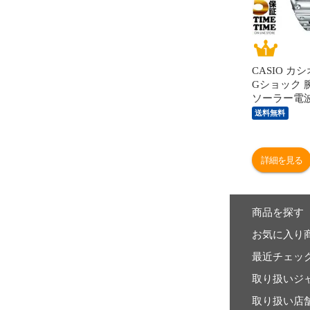
CASIO カシ
Gショック 
ソーラー電
シルバー GMW
送料無料
1JF 【安心
詳細を見る
商品を探す
お気に入り
最近チェッ
取り扱いジ
取り扱い店