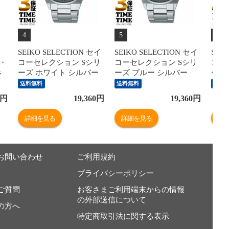
4
5
6
SEIKO SELECTION セイ
SEIKO SELECTION セイ
SEI
コ・
コーセレクション Sシリ
コーセレクション Sシリ
コー
ネ
ーズ ホワイト シルバー
ーズ ブルー シルバー
ーズ
【安
SBTH001 【安心の5年保
SBTH003 【安心の5年保
SBT
送料無料
送料無料
送料
証】
証】
証】
円
19,360
円
19,360
円
詳細を見る
詳細を見る
詳
お問い合わせ
ご利用規約
プライバシーポリシー
ご質問
お客さまご利用端末からの情報
の外部送信について
の方へ
特定商取引法に関する表示