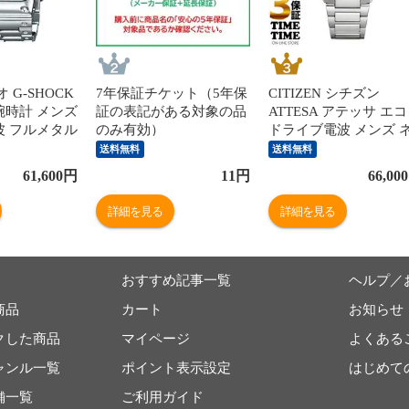
オ G-SHOCK
7年保証チケット（5年保
CITIZEN シチズン
腕時計 メンズ
証の表記がある対象の品
ATTESA アテッサ エ
波 フルメタル
のみ有効）
ドライブ電波 メンズ 
-B5000D-
イビー CB3010-57L 
送料無料
送料無料
の5年保証】
心の5年保証】
61,600
円
11
円
66,000
詳細を見る
詳細を見る
おすすめ記事一覧
ヘルプ／
商品
カート
お知らせ
クした商品
マイページ
よくある
ャンル一覧
ポイント表示設定
はじめて
舗一覧
ご利用ガイド