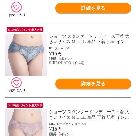
詳細を見る
8/10時点_ポイント最大40倍
ショーツ スタンダード レディース下着 大
きいサイズ M L LL 単品 下着 肌着 インナ
ー レディース
BU-ブルー／M
715
円
6
SHIROHATO（白鳩）
詳細を見る
8/10時点_ポイント最大40倍
ショーツ スタンダード レディース下着 大
きいサイズ M L LL 単品 下着 肌着 インナ
ー レディース
MLV-モーヴラベンダー／M
715
円
6