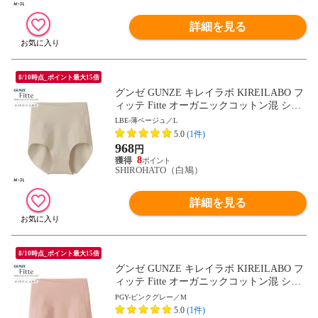
詳細を見る
8/10時点_ポイント最大15倍
グンゼ GUNZE キレイラボ KIREILABO フ
ィッテ Fitte オーガニックコットン混 ショ
ーツ レギュラー 単品 ヘム カットオフ
LBE-薄ベージュ／L
5.0
(1件)
968
円
8
SHIROHATO（白鳩）
詳細を見る
8/10時点_ポイント最大15倍
グンゼ GUNZE キレイラボ KIREILABO フ
ィッテ Fitte オーガニックコットン混 ショ
ーツ レギュラー 単品 ヘム カットオフ
PGY-ピンクグレー／M
5.0
(1件)