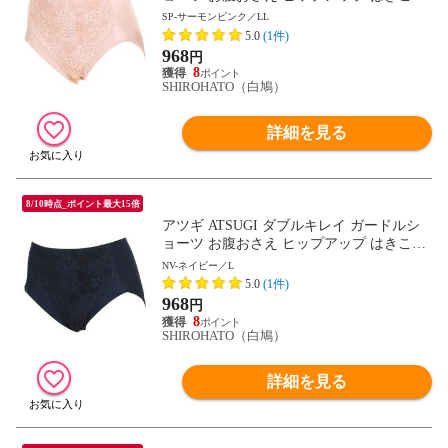
深め 足ぐり折返し 単品
SP-サーモンピンク／LL
5.0
(1件)
968
円
8
SHIROHATO（白鳩）
詳細を見る
8/10時点_ポイント最大15倍
アツギ ATSUGI ダブルキレイ ガードルシ
ョーツ お腹おさえ ヒップアップ はきこみ
深め 足ぐり折返し 単品
NV-ネイビー／L
5.0
(1件)
968
円
8
SHIROHATO（白鳩）
詳細を見る