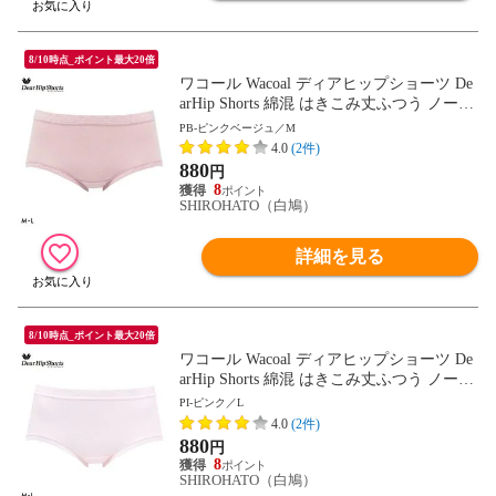
8/10時点_ポイント最大20倍
ワコール Wacoal ディアヒップショーツ De
arHip Shorts 綿混 はきこみ丈ふつう ノーマ
ルショーツ ML
PB-ピンクベージュ／M
4.0
(2件)
880
円
8
SHIROHATO（白鳩）
詳細を見る
8/10時点_ポイント最大20倍
ワコール Wacoal ディアヒップショーツ De
arHip Shorts 綿混 はきこみ丈ふつう ノーマ
ルショーツ ML
PI-ピンク／L
4.0
(2件)
880
円
8
SHIROHATO（白鳩）