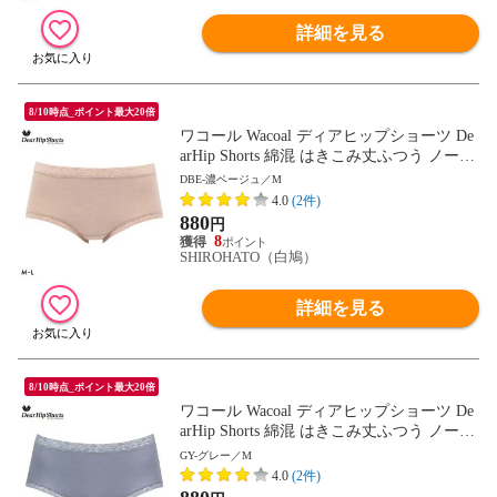
詳細を見る
8/10時点_ポイント最大20倍
ワコール Wacoal ディアヒップショーツ De
arHip Shorts 綿混 はきこみ丈ふつう ノーマ
ルショーツ ML
DBE-濃ベージュ／M
4.0
(2件)
880
円
8
SHIROHATO（白鳩）
詳細を見る
8/10時点_ポイント最大20倍
ワコール Wacoal ディアヒップショーツ De
arHip Shorts 綿混 はきこみ丈ふつう ノーマ
ルショーツ ML
GY-グレー／M
4.0
(2件)