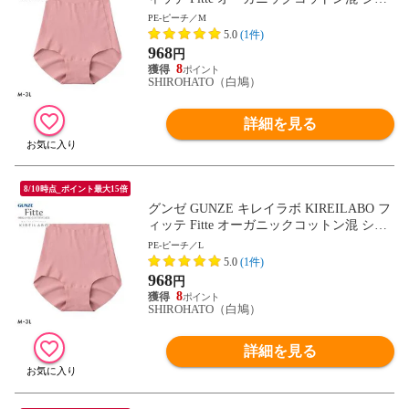
ーツ レギュラー 単品 ヘム カットオフ
PE-ピーチ／M
5.0
(1件)
968
円
8
SHIROHATO（白鳩）
詳細を見る
8/10時点_ポイント最大15倍
グンゼ GUNZE キレイラボ KIREILABO フ
ィッテ Fitte オーガニックコットン混 ショ
ーツ レギュラー 単品 ヘム カットオフ
PE-ピーチ／L
5.0
(1件)
968
円
8
SHIROHATO（白鳩）
詳細を見る