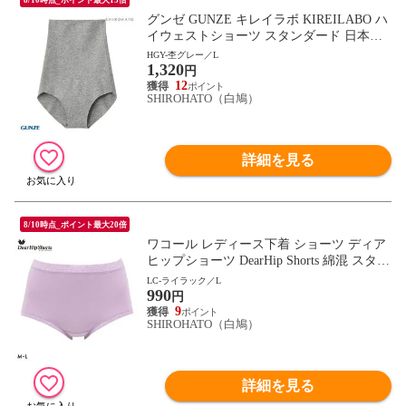
グンゼ GUNZE キレイラボ KIREILABO ハ
イウェストショーツ スタンダード 日本製
完全無縫製 単品
HGY-杢グレー／L
1,320
円
12
SHIROHATO（白鳩）
詳細を見る
8/10時点_ポイント最大20倍
ワコール レディース下着 ショーツ ディア
ヒップショーツ DearHip Shorts 綿混 スタン
ダード ノーマルショーツ ML Wacoal
LC-ライラック／L
990
円
9
SHIROHATO（白鳩）
詳細を見る