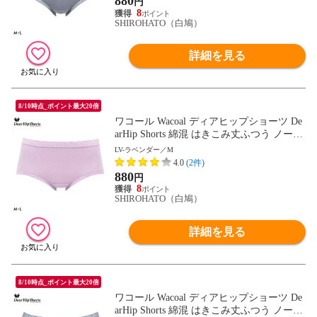
880
円
8
SHIROHATO（白鳩）
詳細を見る
8/10時点_ポイント最大20倍
ワコール Wacoal ディアヒップショーツ De
arHip Shorts 綿混 はきこみ丈ふつう ノーマ
ルショーツ ML
LV-ラベンダー／M
4.0
(2件)
880
円
8
SHIROHATO（白鳩）
詳細を見る
8/10時点_ポイント最大20倍
ワコール Wacoal ディアヒップショーツ De
arHip Shorts 綿混 はきこみ丈ふつう ノーマ