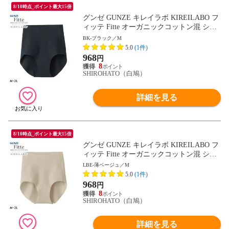
8/10時点_ポイント最大15倍
グンゼ GUNZE キレイラボ KIREILABO フ
ィッテ Fitte オーガニックコットン混 ショ
ーツ レギュラー 単品 ヘム カットオフ
BK-ブラック／M
5.0
(1件)
968
円
8
SHIROHATO（白鳩）
詳細を見る
8/10時点_ポイント最大15倍
グンゼ GUNZE キレイラボ KIREILABO フ
ィッテ Fitte オーガニックコットン混 ショ
ーツ レギュラー 単品 ヘム カットオフ
LBE-薄ベージュ／M
5.0
(1件)
968
円
8
SHIROHATO（白鳩）
詳細を見る