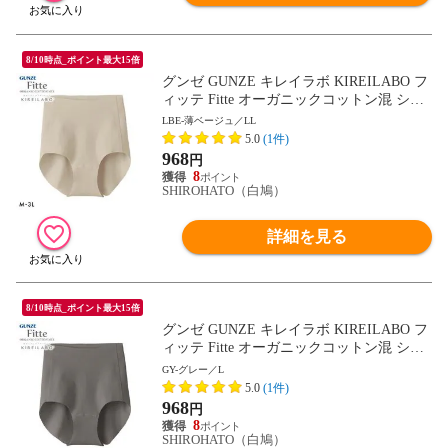
8/10時点_ポイント最大15倍
グンゼ GUNZE キレイラボ KIREILABO フ
ィッテ Fitte オーガニックコットン混 ショ
ーツ レギュラー 単品 ヘム カットオフ
LBE-薄ベージュ／LL
5.0
(1件)
968
円
8
SHIROHATO（白鳩）
詳細を見る
8/10時点_ポイント最大15倍
グンゼ GUNZE キレイラボ KIREILABO フ
ィッテ Fitte オーガニックコットン混 ショ
ーツ レギュラー 単品 ヘム カットオフ
GY-グレー／L
5.0
(1件)
968
円
8
SHIROHATO（白鳩）