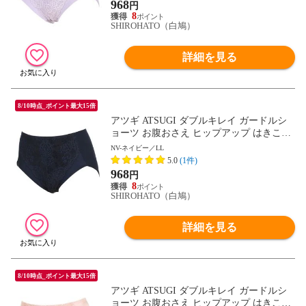
968
円
8
SHIROHATO（白鳩）
詳細を見る
8/10時点_ポイント最大15倍
アツギ ATSUGI ダブルキレイ ガードルシ
ョーツ お腹おさえ ヒップアップ はきこみ
深め 足ぐり折返し 単品
NV-ネイビー／LL
5.0
(1件)
968
円
8
SHIROHATO（白鳩）
詳細を見る
8/10時点_ポイント最大15倍
アツギ ATSUGI ダブルキレイ ガードルシ
ョーツ お腹おさえ ヒップアップ はきこみ