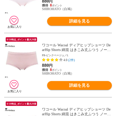
880
円
8
SHIROHATO（白鳩）
詳細を見る
8/10時点_ポイント最大20倍
ワコール Wacoal ディアヒップショーツ De
arHip Shorts 綿混 はきこみ丈ふつう ノーマ
ルショーツ ML
PB-ピンクベージュ／L
4.0
(2件)
880
円
8
SHIROHATO（白鳩）
詳細を見る
8/10時点_ポイント最大20倍
ワコール Wacoal ディアヒップショーツ De
arHip Shorts 綿混 はきこみ丈ふつう ノーマ