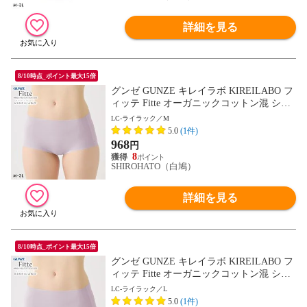
詳細を見る
8/10時点_ポイント最大15倍
グンゼ GUNZE キレイラボ KIREILABO フ
ィッテ Fitte オーガニックコットン混 ショ
ーツ レギュラー 単品 ヘム カットオフ
LC-ライラック／M
5.0
(1件)
968
円
8
SHIROHATO（白鳩）
詳細を見る
8/10時点_ポイント最大15倍
グンゼ GUNZE キレイラボ KIREILABO フ
ィッテ Fitte オーガニックコットン混 ショ
ーツ レギュラー 単品 ヘム カットオフ
LC-ライラック／L
5.0
(1件)