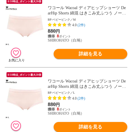
8/10時点_ポイント最大20倍
ワコール Wacoal ディアヒップショーツ De
arHip Shorts 綿混 はきこみ丈ふつう ノーマ
ルショーツ ML
BP-ベビーピンク／M
4.0
(2件)
880
円
8
SHIROHATO（白鳩）
詳細を見る
8/10時点_ポイント最大20倍
ワコール Wacoal ディアヒップショーツ De
arHip Shorts 綿混 はきこみ丈ふつう ノーマ
ルショーツ ML
BP-ベビーピンク／L
4.0
(2件)
880
円
8
SHIROHATO（白鳩）
詳細を見る