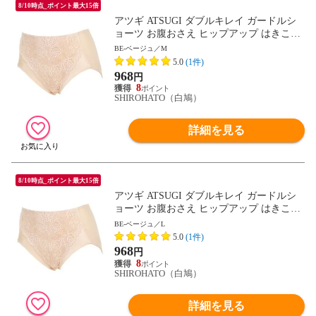
8/10時点_ポイント最大15倍
アツギ ATSUGI ダブルキレイ ガードルシ
ョーツ お腹おさえ ヒップアップ はきこみ
深め 足ぐり折返し 単品
BE-ベージュ／M
5.0
(1件)
968
円
8
SHIROHATO（白鳩）
詳細を見る
8/10時点_ポイント最大15倍
アツギ ATSUGI ダブルキレイ ガードルシ
ョーツ お腹おさえ ヒップアップ はきこみ
深め 足ぐり折返し 単品
BE-ベージュ／L
5.0
(1件)
968
円
8
SHIROHATO（白鳩）
詳細を見る