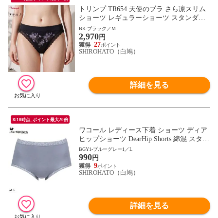
トリンプ TR654 天使のブラ さら凛スリム
ショーツ レギュラーショーツ スタンダー
ド ML Triumph
BK-ブラック／M
2,970
円
27
SHIROHATO（白鳩）
詳細を見る
8/10時点_ポイント最大20倍
ワコール レディース下着 ショーツ ディア
ヒップショーツ DearHip Shorts 綿混 スタン
ダード ノーマルショーツ ML Wacoal
BGY1-ブルーグレー1／L
990
円
9
SHIROHATO（白鳩）
詳細を見る