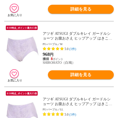
詳細を見る
8/10時点_ポイント最大15倍
アツギ ATSUGI ダブルキレイ ガードルシ
ョーツ お腹おさえ ヒップアップ はきこみ
深め 足ぐり折返し 単品
PU-パープル／M
5.0
(1件)
968
円
8
SHIROHATO（白鳩）
詳細を見る
8/10時点_ポイント最大15倍
アツギ ATSUGI ダブルキレイ ガードルシ
ョーツ お腹おさえ ヒップアップ はきこみ
深め 足ぐり折返し 単品
PU-パープル／LL
5.0
(1件)