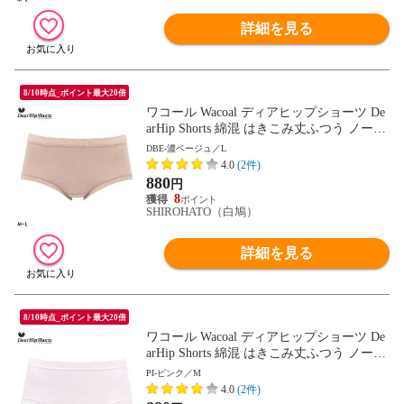
詳細を見る
8/10時点_ポイント最大20倍
ワコール Wacoal ディアヒップショーツ De
arHip Shorts 綿混 はきこみ丈ふつう ノーマ
ルショーツ ML
DBE-濃ベージュ／L
4.0
(2件)
880
円
8
SHIROHATO（白鳩）
詳細を見る
8/10時点_ポイント最大20倍
ワコール Wacoal ディアヒップショーツ De
arHip Shorts 綿混 はきこみ丈ふつう ノーマ
ルショーツ ML
PI-ピンク／M
4.0
(2件)