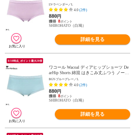
ルショーツ ML
LV-ラベンダー／L
4.0
(2件)
880
円
8
SHIROHATO（白鳩）
詳細を見る
8/10時点_ポイント最大20倍
ワコール Wacoal ディアヒップショーツ De
arHip Shorts 綿混 はきこみ丈ふつう ノーマ
ルショーツ ML
BGY-ブルーグレー／L
4.0
(2件)
880
円
8
SHIROHATO（白鳩）
詳細を見る