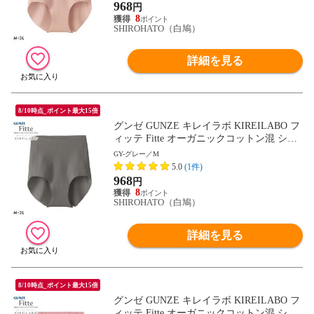
968
円
8
SHIROHATO（白鳩）
詳細を見る
8/10時点_ポイント最大15倍
グンゼ GUNZE キレイラボ KIREILABO フ
ィッテ Fitte オーガニックコットン混 ショ
ーツ レギュラー 単品 ヘム カットオフ
GY-グレー／M
5.0
(1件)
968
円
8
SHIROHATO（白鳩）
詳細を見る
8/10時点_ポイント最大15倍
グンゼ GUNZE キレイラボ KIREILABO フ
ィッテ Fitte オーガニックコットン混 ショ