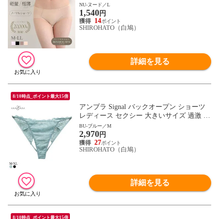
ミニマリスタ
NU-ヌード／L
1,540
円
14
SHIROHATO（白鳩）
詳細を見る
8/10時点_ポイント最大15倍
アンブラ Signal バックオープン ショーツ
レディース セクシー 大きいサイズ 過激 A
NNEBRA
BU-ブルー／M
2,970
円
27
SHIROHATO（白鳩）
詳細を見る
8/10時点_ポイント最大15倍