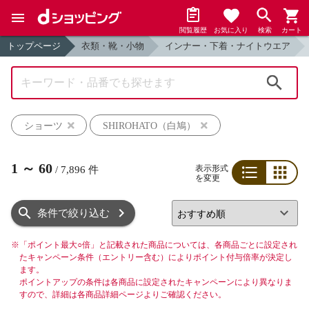
閲覧履歴
お気に入り
検索
カート
トップページ
衣類・靴・小物
インナー・下着・ナイトウエア
検索
ショーツ
SHIROHATO（白鳩）
1
～
60
表示形式
/
7,896
件
を変更
リスト
グリッド
条件で絞り込む
※
「ポイント最大○倍」と記載された商品については、各商品ごとに設定され
たキャンペーン条件（エントリー含む）によりポイント付与倍率が決定し
ます。
ポイントアップの条件は各商品に設定されたキャンペーンにより異なりま
すので、詳細は各商品詳細ページよりご確認ください。