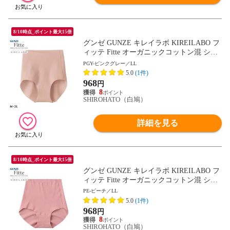
8/10時点_ポイント最大15倍
グンゼ GUNZE キレイラボ KIREILABO フ
ィッテ Fitte オーガニックコットン混 ショ
ーツ レギュラー 単品 ヘム カットオフ
PGY-ピンクグレー／LL
5.0
(1件)
968
円
8
SHIROHATO（白鳩）
詳細を見る
8/10時点_ポイント最大15倍
グンゼ GUNZE キレイラボ KIREILABO フ
ィッテ Fitte オーガニックコットン混 ショ
ーツ レギュラー 単品 ヘム カットオフ
PE-ピーチ／LL
5.0
(1件)
968
円
8
SHIROHATO（白鳩）