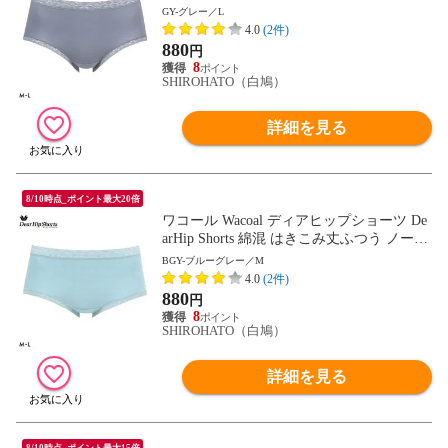
ルショーツ ML
GY-グレー／L
4.0
(2件)
880
円
8
SHIROHATO（白鳩）
詳細を見る
8/10時点_ポイント最大20倍
ワコール Wacoal ディアヒップショーツ De
arHip Shorts 綿混 はきこみ丈ふつう ノーマ
ルショーツ ML
BGY-ブルーグレー／M
4.0
(2件)
880
円
8
SHIROHATO（白鳩）
詳細を見る
8/10時点_ポイント最大15倍