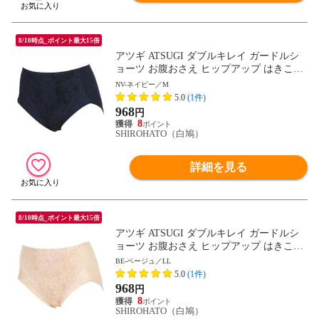
8/10時点_ポイント最大15倍
アツギ ATSUGI ダブルキレイ ガードルシ
ョーツ お腹おさえ ヒップアップ はきこみ
深め 足ぐり折返し 単品
NV-ネイビー／M
5.0
(1件)
968
円
8
SHIROHATO（白鳩）
詳細を見る
8/10時点_ポイント最大15倍
アツギ ATSUGI ダブルキレイ ガードルシ
ョーツ お腹おさえ ヒップアップ はきこみ
深め 足ぐり折返し 単品
BE-ベージュ／LL
5.0
(1件)
968
円
8
SHIROHATO（白鳩）