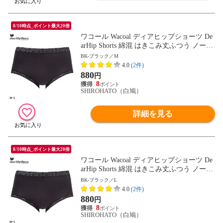
8/10時点_ポイント最大20倍
ワコール Wacoal ディアヒップショーツ De
arHip Shorts 綿混 はきこみ丈ふつう ノーマ
ルショーツ ML
BK-ブラック／M
4.0
(2件)
880
円
8
SHIROHATO（白鳩）
詳細を見る
8/10時点_ポイント最大20倍
ワコール Wacoal ディアヒップショーツ De
arHip Shorts 綿混 はきこみ丈ふつう ノーマ
ルショーツ ML
BK-ブラック／L
4.0
(2件)
880
円
8
SHIROHATO（白鳩）