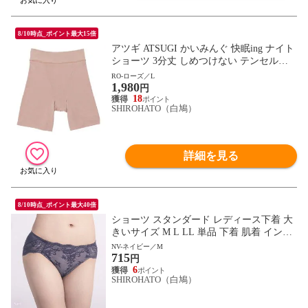
8/10時点_ポイント最大15倍
アツギ ATSUGI かいみんぐ 快眠ing ナイト
ショーツ 3分丈 しめつけない テンセル混
単品
RO-ローズ／L
1,980
円
18
SHIROHATO（白鳩）
詳細を見る
8/10時点_ポイント最大40倍
ショーツ スタンダード レディース下着 大
きいサイズ M L LL 単品 下着 肌着 インナ
ー レディース
NV-ネイビー／M
715
円
6
SHIROHATO（白鳩）