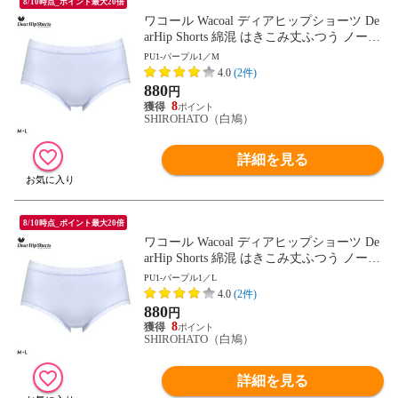
8/10時点_ポイント最大20倍
ワコール Wacoal ディアヒップショーツ De
arHip Shorts 綿混 はきこみ丈ふつう ノーマ
ルショーツ ML
PU1-パープル1／M
4.0
(2件)
880
円
8
SHIROHATO（白鳩）
詳細を見る
8/10時点_ポイント最大20倍
ワコール Wacoal ディアヒップショーツ De
arHip Shorts 綿混 はきこみ丈ふつう ノーマ
ルショーツ ML
PU1-パープル1／L
4.0
(2件)
880
円
8
SHIROHATO（白鳩）
詳細を見る