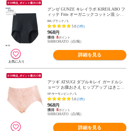
8/10時点_ポイント最大15倍
グンゼ GUNZE キレイラボ KIREILABO フ
ィッテ Fitte オーガニックコットン混 ショ
ーツ レギュラー 単品 ヘム カットオフ
BK-ブラック／L
5.0
(1件)
968
円
8
SHIROHATO（白鳩）
詳細を見る
8/10時点_ポイント最大15倍
アツギ ATSUGI ダブルキレイ ガードルシ
ョーツ お腹おさえ ヒップアップ はきこみ
深め 足ぐり折返し 単品
SP-サーモンピンク／L
5.0
(1件)
968
円
8
SHIROHATO（白鳩）
詳細を見る