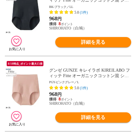
ィッテ Fitte オーガニックコットン混 ショ
ーツ レギュラー 単品 ヘム カットオフ
BK-ブラック／LL
5.0
(1件)
968
円
8
SHIROHATO（白鳩）
詳細を見る
8/10時点_ポイント最大15倍
グンゼ GUNZE キレイラボ KIREILABO フ
ィッテ Fitte オーガニックコットン混 ショ
ーツ レギュラー 単品 ヘム カットオフ
PGY-ピンクグレー／L
5.0
(1件)
968
円
8
SHIROHATO（白鳩）
詳細を見る