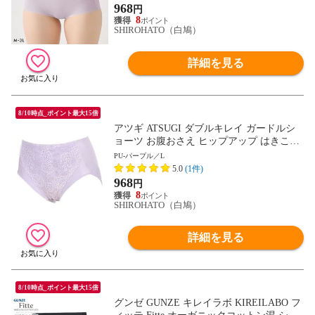
968
円
8
SHIROHATO（白鳩）
詳細を見る
8/10時点_ポイント最大15倍
アツギ ATSUGI ダブルキレイ ガードルシ
ョーツ お腹おさえ ヒップアップ はきこみ
深め 足ぐり折返し 単品
PU-パープル／L
5.0
(1件)
968
円
8
SHIROHATO（白鳩）
詳細を見る
8/10時点_ポイント最大15倍
グンゼ GUNZE キレイラボ KIREILABO フ