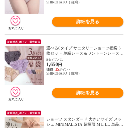
SHIROHATO（白鳩）
詳細を見る
8/10時点_ポイント最大40倍
選べる6タイプ サニタリーショーツ福袋 3
枚セット 刺繍レース＆ワントーンレース
レディース 生理用ショーツ 普通の日用 軽
Bタイプ／LL
1,650
い日用 M L LL
円
15
SHIROHATO（白鳩）
詳細を見る
8/10時点_ポイント最大40倍
ショーツ スタンダード 大きいサイズ メッ
シュ MINIMALISTA 超極薄 M L LL 単品