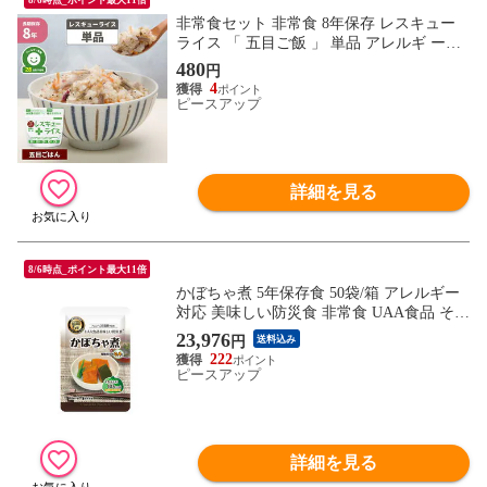
非常食セット 非常食 8年保存 レスキュー
ライス 「 五目ご飯 」 単品 アレルギ ー対
応 国産米使用 アルファー米 保存食 防災食
480
円
お米 ご飯 メール便4個までOK
4
ピースアップ
詳細を見る
8/6時点_ポイント最大11倍
かぼちゃ煮 5年保存食 50袋/箱 アレルギー
対応 美味しい防災食 非常食 UAA食品 その
まま食べられる長期保存食(備蓄品 おかず
23,976
円
送料込み
非常食セット 防災用品 企業 団体 地震 災
222
害対策 帰宅困難者対策）
ピースアップ
詳細を見る