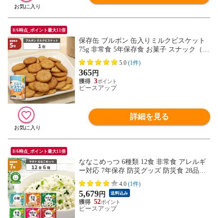
8/6時点_ポイント最大11倍
保存缶 ブルボン 缶入りミルクビスケット
75g 非常食 5年保存食 お菓子 スナック（長
期保存食 非常用 防災食 カンパン 乾パン
5.0
(1件)
かんぱん クッキー 備蓄品 防災グッズ 防災
365
円
セット 非常食セット 保存食セット 防災用
3
品
ピースアップ
詳細を見る
8/6時点_ポイント最大11倍
ななこめっつ 6種類 12食 非常食 アレルギ
ー対応 7年保存 防災グッズ 防災食 28品目
不使用 ごはん アルファ化米 災害 地震 避
4.0
(1件)
難 備蓄品 キャンプ アウトドア 非常食セッ
5,679
円
送料込み
ト 保存食セット アソート お試し サタケ
52
ピースアップ