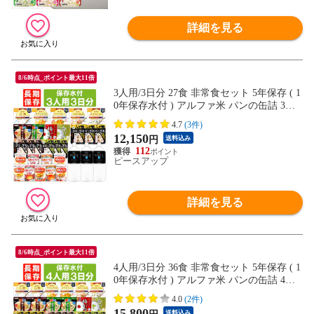
詳細を見る
8/6時点_ポイント最大11倍
3人用/3日分 27食 非常食セット 5年保存 ( 1
0年保存水付 ) アルファ米 パンの缶詰 3人
分 3日間 生きのびる 防災食 防災 食品 保存
4.7
(3件)
水 長期保存 携帯おにぎり ご飯 お米 保存
12,150
円
送料込み
食セット 防災セット 防災グッズ 災害備蓄
112
用パン
ピースアップ
詳細を見る
8/6時点_ポイント最大11倍
4人用/3日分 36食 非常食セット 5年保存 ( 1
0年保存水付 ) アルファ米 パンの缶詰 4人
分 3日間 生きのびる 防災食 防災 食品 保存
4.0
(2件)
水 長期保存 携帯おにぎり ご飯 お米 保存
15,800
送料込み