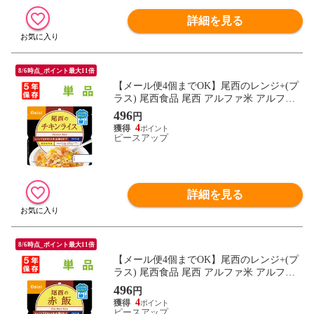
詳細を見る
8/6時点_ポイント最大11倍
【メール便4個までOK】尾西のレンジ+(プ
ラス) 尾西食品 尾西 アルファ米 アルファ
ー米 アルファ化米 電子レンジ 時短 非常食
496
円
非常食セット 保存食 防災食 保存食セット
4
おすすめ 登山 キャンプ
ピースアップ
詳細を見る
8/6時点_ポイント最大11倍
【メール便4個までOK】尾西のレンジ+(プ
ラス) 尾西食品 尾西 アルファ米 アルファ
ー米 アルファ化米 電子レンジ 時短 非常食
496
円
非常食セット 保存食 防災食 保存食セット
4
おすすめ 登山 キャンプ
ピースアップ