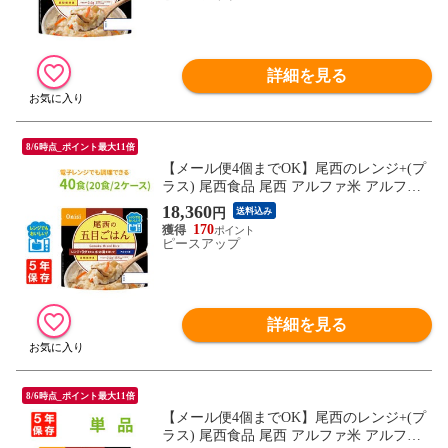
詳細を見る
8/6時点_ポイント最大11倍
【メール便4個までOK】尾西のレンジ+(プ
ラス) 尾西食品 尾西 アルファ米 アルファ
ー米 アルファ化米 電子レンジ 時短 非常食
18,360
円
送料込み
非常食セット 保存食 防災食 保存食セット
170
おすすめ 登山 キャンプ
ピースアップ
詳細を見る
8/6時点_ポイント最大11倍
【メール便4個までOK】尾西のレンジ+(プ
ラス) 尾西食品 尾西 アルファ米 アルファ