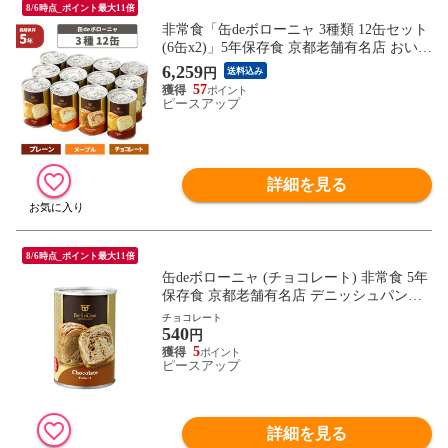
8/6時点_ポイント最大11倍
非常食「缶deボローニャ 3種類 12缶セット
(6缶x2)」5年保存食 京都老舗有名店 おいし
い デニッシュパン缶詰（缶deボローニア
6,259
円
送料込み
美味しい防災食 災害備蓄用缶詰パン 保存
57
パン 缶入りパン 非常食セット 保存食セッ
ピースアップ
ト
詳細を見る
8/6時点_ポイント最大11倍
缶deボローニャ (チョコレート) 非常食 5年
保存食 京都老舗有名店 デニッシュパンの
缶詰（缶deボローニア 美味しい防災食 災
チョコレート
540
害備蓄用缶詰パン 保存パン 缶入りパン 非
円
常食セット 保存食セット
5
ピースアップ
詳細を見る