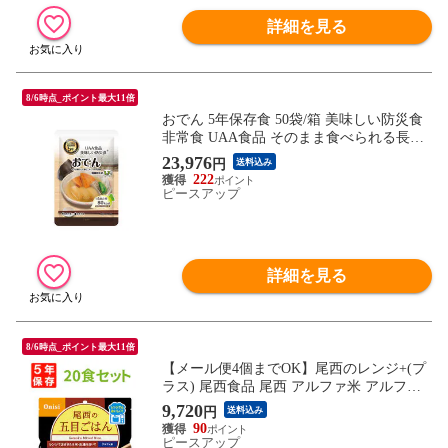
詳細を見る
8/6時点_ポイント最大11倍
おでん 5年保存食 50袋/箱 美味しい防災食
非常食 UAA食品 そのまま食べられる長期
保存食(備蓄品 おかず 非常食セット 防災用
23,976
円
送料込み
品 企業 団体 地震 災害対策 帰宅困難者対
222
策）
ピースアップ
詳細を見る
8/6時点_ポイント最大11倍
【メール便4個までOK】尾西のレンジ+(プ
ラス) 尾西食品 尾西 アルファ米 アルファ
ー米 アルファ化米 電子レンジ 時短 非常食
9,720
円
送料込み
非常食セット 保存食 防災食 保存食セット
90
おすすめ 登山 キャンプ
ピースアップ