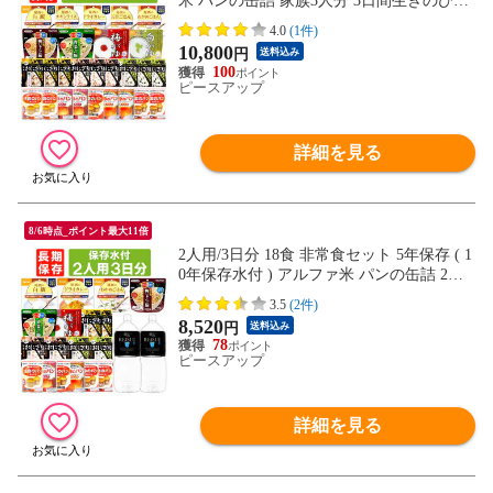
米 パンの缶詰 家族3人分 3日間生きのびる
防災食 防災 食品 尾西 携帯おにぎり サタ
4.0
(1件)
ケ 安心米 保存食セット 防災セット 防災グ
10,800
円
送料込み
ッズ 災害備蓄用パン 生命のパン 防災用
100
ピースアップ
詳細を見る
8/6時点_ポイント最大11倍
2人用/3日分 18食 非常食セット 5年保存 ( 1
0年保存水付 ) アルファ米 パンの缶詰 2人
分 3日間 生きのびる 防災食 防災 食品 保存
3.5
(2件)
水 長期保存 携帯おにぎり ご飯 お米 保存
8,520
円
送料込み
食セット 防災セット 防災グッズ 災害備蓄
78
用パン
ピースアップ
詳細を見る