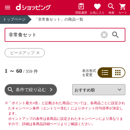
閲覧履歴
お気に入り
検索
カート
トップページ
「非常食セット」の商品一覧
検索
ピースアップ
1
～
60
表示形式
/
359
件
を変更
リスト
グリッド
条件で絞り込む
※
「ポイント最大○倍」と記載された商品については、各商品ごとに設定され
たキャンペーン条件（エントリー含む）によりポイント付与倍率が決定し
ます。
ポイントアップの条件は各商品に設定されたキャンペーンにより異なりま
すので、詳細は各商品詳細ページよりご確認ください。