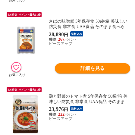
8/6時点_ポイント最大11倍
さばの味噌煮 5年保存食 50袋/箱 美味しい
防災食 非常食 UAA食品 そのまま食べられ
る長期常温保存食(備蓄品 おかず 非常食セ
28,890
円
送料込み
ット 防災用品 企業 団体 地震 災害対策 帰
267
宅困難者対策）
ピースアップ
詳細を見る
8/6時点_ポイント最大11倍
鶏と野菜のトマト煮 5年保存食 50袋/箱 美
味しい防災食 非常食 UAA食品 そのまま食
べられる長期保存食(備蓄品 常温保存 おか
23,976
円
送料込み
ず 非常食セット 防災用品 企業 団体 地震
222
ピースアップ