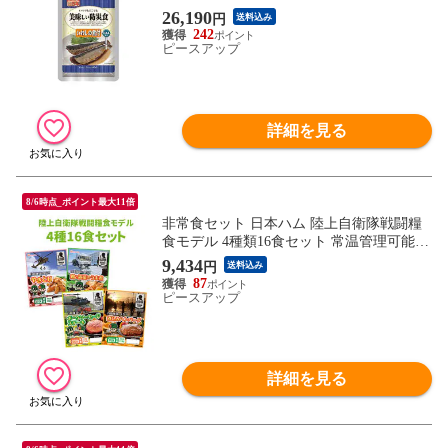
る長期常温保存食(備蓄品 おかず 非常食セ
26,190
円
送料込み
ット 防災用品 企業 団体 地震 災害対策 帰
242
宅困難者対策）
ピースアップ
詳細を見る
8/6時点_ポイント最大11倍
非常食セット 日本ハム 陸上自衛隊戦闘糧
食モデル 4種類16食セット 常温管理可能
ニッポンハム 保存食 セット 非常食 おかず
9,434
円
送料込み
防災食品 防災グッズ 災害食 登山 アウトド
87
ア 携行食
ピースアップ
詳細を見る