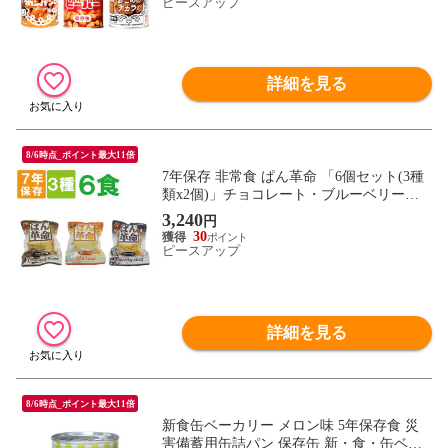
かし こども 子ども お試し 北陸製菓
ピースアップ
詳細を見る
8/6時点_ポイント最大11倍
7年保存 非常食 ぱん革命 「6個セット(3種
類x2個)」チョコレート・ブルーベリー・
北海道濃厚ミルク おいしい災害備蓄用パン
3,240
円
パン革命（防災 食品 保存パン 賞味期限7
30
年 非常食セット 保存食セット 避難グッズ
ピースアップ
防災セット 備蓄食料
詳細を見る
8/6時点_ポイント最大11倍
新食缶ベーカリー メロン味 5年保存食 災
害備蓄用缶詰パン 保存缶 新・食・缶ベー