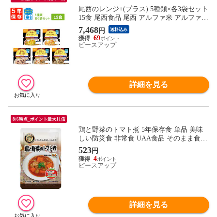
尾西のレンジ+(プラス) 5種類×各3袋セット
15食 尾西食品 尾西 アルファ米 アルファー
米 アルファ化米 非常食 非常食セット 保存
7,468
円
送料込み
食 防災食 保存食セット 登山 キャンプ
69
ピースアップ
詳細を見る
8/6時点_ポイント最大11倍
鶏と野菜のトマト煮 5年保存食 単品 美味
しい防災食 非常食 UAA食品 そのまま食べ
られる長期保存食（非常用 備蓄品 常温保
523
円
存 防災グッズ 防災セット おかず 惣菜 非
4
常食セット
ピースアップ
詳細を見る