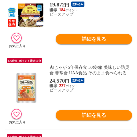
ー米 アルファ化米 電子レンジ 時短 非常食
19,872
円
送料込み
非常食セット 保存食 防災食 保存食セット
184
おすすめ 登山 キャンプ
ピースアップ
詳細を見る
8/6時点_ポイント最大11倍
肉じゃが 5年保存食 50袋/箱 美味しい防災
食 非常食 UAA食品 そのまま食べられる長
期保存食(備蓄品 おかず 非常食セット 防災
24,570
円
送料込み
用品 企業 団体 地震 災害対策 帰宅困難者
227
対策）
ピースアップ
詳細を見る
8/6時点_ポイント最大11倍