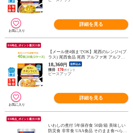
詳細を見る
8/6時点_ポイント最大11倍
【メール便4個までOK】尾西のレンジ+(プ
ラス) 尾西食品 尾西 アルファ米 アルファ
ー米 アルファ化米 電子レンジ 時短 非常食
18,360
円
送料込み
非常食セット 保存食 防災食 保存食セット
170
おすすめ 登山 キャンプ
ピースアップ
詳細を見る
8/6時点_ポイント最大11倍
いわしの煮付 5年保存食 50袋/箱 美味しい
防災食 非常食 UAA食品 そのまま食べられ