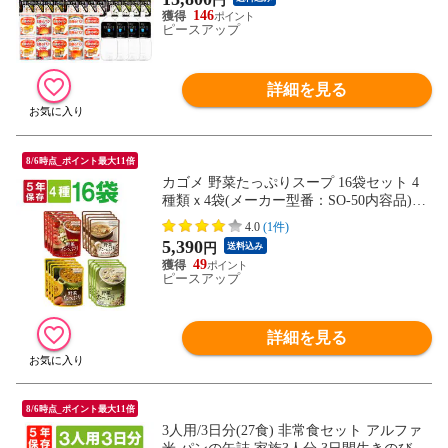
円
食セット 防災セット 防災グッズ 災害備蓄
146
用パン
ピースアップ
詳細を見る
8/6時点_ポイント最大11倍
カゴメ 野菜たっぷりスープ 16袋セット 4
種類ｘ4袋(メーカー型番：SO-50内容品)備
蓄食品 野菜の保存食 KAGOME 常温でもお
4.0
(1件)
いしい KAGOME (非常食 セット 保存食 セ
5,390
円
送料込み
ット 防災セット 防災食 非常用 備蓄
49
ピースアップ
詳細を見る
8/6時点_ポイント最大11倍
3人用/3日分(27食) 非常食セット アルファ