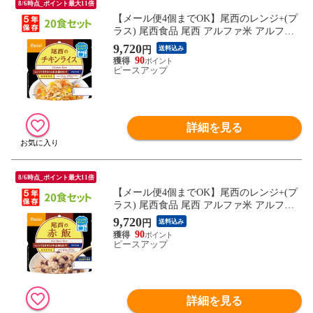
8/6時点_ポイント最大11倍
【メール便4個までOK】尾西のレンジ+(プ
ラス) 尾西食品 尾西 アルファ米 アルファ
ー米 アルファ化米 電子レンジ 時短 非常食
9,720
円
送料込み
非常食セット 保存食 防災食 保存食セット
90
おすすめ 登山 キャンプ
ピースアップ
詳細を見る
8/6時点_ポイント最大11倍
【メール便4個までOK】尾西のレンジ+(プ
ラス) 尾西食品 尾西 アルファ米 アルファ
ー米 アルファ化米 電子レンジ 時短 非常食
9,720
円
送料込み
非常食セット 保存食 防災食 保存食セット
90
おすすめ 登山 キャンプ
ピースアップ
詳細を見る