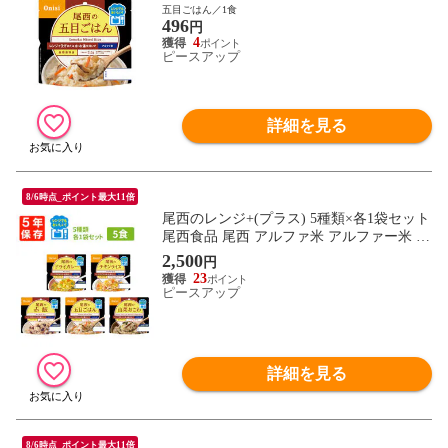
ー米 アルファ化米 電子レンジ 時短 非常食
五目ごはん／1食
496
非常食セット 保存食 防災食 保存食セット
円
おすすめ 登山 キャンプ
4
ピースアップ
詳細を見る
8/6時点_ポイント最大11倍
尾西のレンジ+(プラス) 5種類×各1袋セット
尾西食品 尾西 アルファ米 アルファー米 ア
ルファ化米 非常食 非常食セット 保存食 防
2,500
円
災食 保存食セット 登山 キャンプ
23
ピースアップ
詳細を見る
8/6時点_ポイント最大11倍