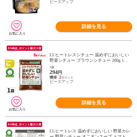
セット お米
ピースアップ
詳細を見る
8/6時点_ポイント最大11倍
LLヒートレスシチュー 温めずにおいしい
野菜シチュー ブラウンシチュー 200g 1袋
レトルトシチュー 非常食 6年保存 防災食
1袋
294
備蓄品 防災用品 非常用 まとめ買い 非常食
円
セット 常温保存 ハウス食品
2
ピースアップ
詳細を見る
8/6時点_ポイント最大11倍
LLヒートレス 温めずにおいしい 野菜カレ
ー 野菜シチュー オニオンスープ トマトス