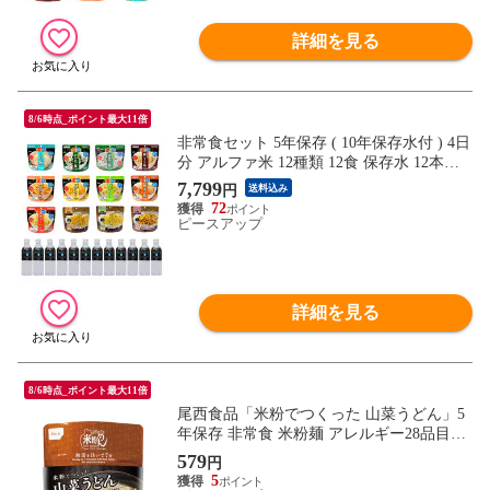
詳細を見る
8/6時点_ポイント最大11倍
非常食セット 5年保存 ( 10年保存水付 ) 4日
分 アルファ米 12種類 12食 保存水 12本セ
ット ご飯 お米 マジックライス マジックパ
7,799
円
送料込み
スタ アルファー米 非常食セット 保存食セ
72
ット 防災食セット 防災セット 備蓄品 長期
ピースアップ
保存
詳細を見る
8/6時点_ポイント最大11倍
尾西食品「米粉でつくった 山菜うどん」5
年保存 非常食 米粉麺 アレルギー28品目対
応 フォーク付 尾西 アルファ米 おいしい
579
円
防災食 アルファ化米 アルファー米 非常食
5