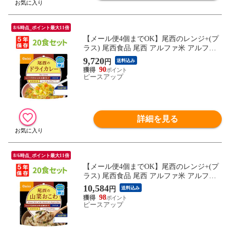
8/6時点_ポイント最大11倍
【メール便4個までOK】尾西のレンジ+(プ
ラス) 尾西食品 尾西 アルファ米 アルファ
ー米 アルファ化米 電子レンジ 時短 非常食
9,720
円
送料込み
非常食セット 保存食 防災食 保存食セット
90
おすすめ 登山 キャンプ
ピースアップ
詳細を見る
8/6時点_ポイント最大11倍
【メール便4個までOK】尾西のレンジ+(プ
ラス) 尾西食品 尾西 アルファ米 アルファ
ー米 アルファ化米 電子レンジ 時短 非常食
10,584
円
送料込み
非常食セット 保存食 防災食 保存食セット
98
おすすめ 登山 キャンプ
ピースアップ