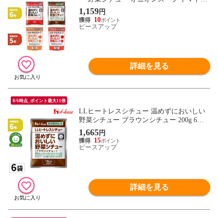
ープ 4種 各1袋セット 非常食セット レトル
1,159
円
トカレー レトルト食品 非常食 長期保存 備
10
蓄品 常温保存 ハウス (メール便1セットま
ピースアップ
で)
詳細を見る
8/6時点_ポイント最大11倍
LLヒートレスシチュー 温めずにおいしい
野菜シチュー ブラウンシチュー 200g 6袋
レトルトシチュー 非常食 6年保存 防災食
1,665
円
備蓄品 防災用品 非常用 まとめ買い 非常食
15
セット 常温保存 ハウス食品
ピースアップ
詳細を見る