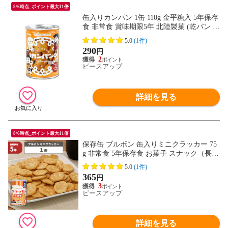
8/6時点_ポイント最大11倍
缶入りカンパン 1缶 110g 金平糖入 5年保存
食 非常食 賞味期限5年 北陸製菓 (乾パン カ
ンパン 防災グッズ 非常用 備蓄品 備蓄食
5.0
(1件)
長期保存 非常食セット 防災セット 保存食
290
円
セット 防災用品 帰宅困難者対策
2
ピースアップ
詳細を見る
8/6時点_ポイント最大11倍
保存缶 ブルボン 缶入りミニクラッカー 75
g 非常食 5年保存食 お菓子 スナック（長期
保存食 非常用 防災食 カンパン 乾パン か
5.0
(1件)
んぱん クッキー 備蓄品 防災グッズ 防災セ
365
円
ット 非常食セット 保存食セット 防災用品
3
地
ピースアップ
詳細を見る