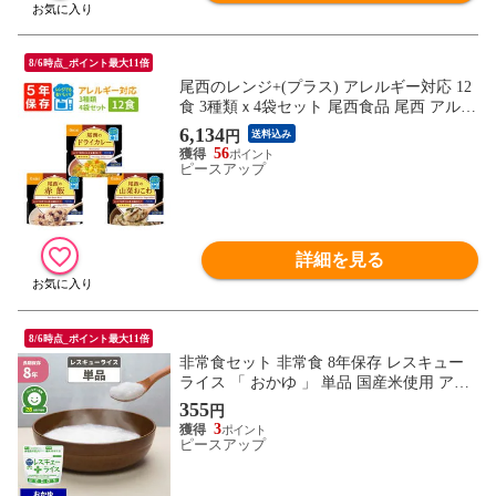
8/6時点_ポイント最大11倍
尾西のレンジ+(プラス) アレルギー対応 12
食 3種類ｘ4袋セット 尾西食品 尾西 アルフ
ァ米 アルファー米 アルファ化米 非常食 非
6,134
円
送料込み
常食セット 保存食 防災食 保存食セット 登
56
山 キャンプ
ピースアップ
詳細を見る
8/6時点_ポイント最大11倍
非常食セット 非常食 8年保存 レスキュー
ライス 「 おかゆ 」 単品 国産米使用 アレ
ルギー対応 アルファー米 保存食 防災食 お
355
円
米 ご飯 メール便4個までOK
3
ピースアップ