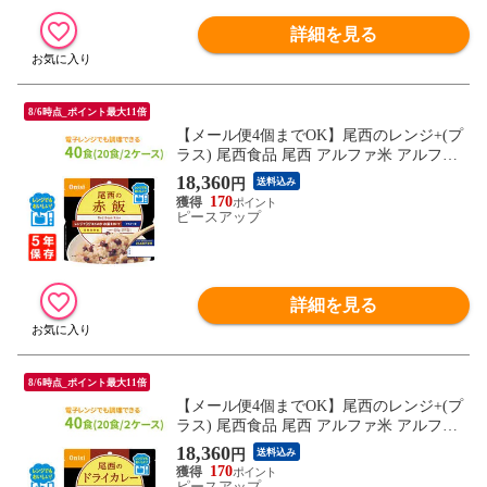
詳細を見る
8/6時点_ポイント最大11倍
【メール便4個までOK】尾西のレンジ+(プ
ラス) 尾西食品 尾西 アルファ米 アルファ
ー米 アルファ化米 電子レンジ 時短 非常食
18,360
円
送料込み
非常食セット 保存食 防災食 保存食セット
170
おすすめ 登山 キャンプ
ピースアップ
詳細を見る
8/6時点_ポイント最大11倍
【メール便4個までOK】尾西のレンジ+(プ
ラス) 尾西食品 尾西 アルファ米 アルファ
ー米 アルファ化米 電子レンジ 時短 非常食
18,360
円
送料込み
非常食セット 保存食 防災食 保存食セット
170
おすすめ 登山 キャンプ
ピースアップ