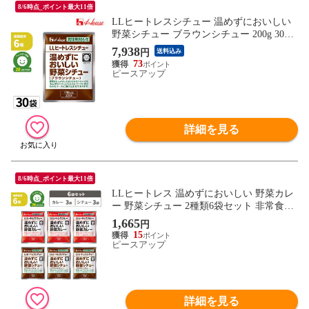
8/6時点_ポイント最大11倍
LLヒートレスシチュー 温めずにおいしい
野菜シチュー ブラウンシチュー 200g 30袋/
箱 レトルトシチュー 非常食 6年保存 防災
7,938
円
送料込み
食 備蓄品 防災用品 非常用 まとめ買い 非
73
常食セット 常温保存 ハウス食品
ピースアップ
詳細を見る
8/6時点_ポイント最大11倍
LLヒートレス 温めずにおいしい 野菜カレ
ー 野菜シチュー 2種類6袋セット 非常食セ
ット レトルトカレー レトルトシチュー ブ
1,665
円
ラウンシチュー 非常食 6年保存 長期保存
15
備蓄品 常温保存 ハウス メール便1セット
ピースアップ
まで
詳細を見る