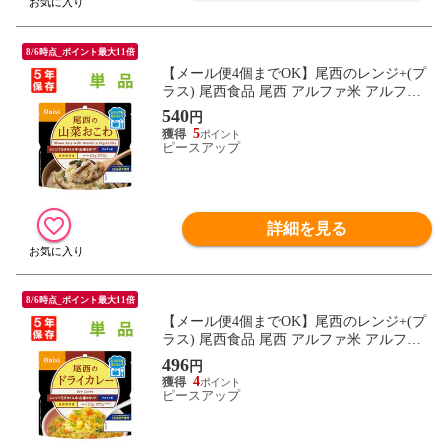
8/6時点_ポイント最大11倍
【メール便4個までOK】尾西のレンジ+(プ
ラス) 尾西食品 尾西 アルファ米 アルファ
ー米 アルファ化米 電子レンジ 時短 非常食
540
円
非常食セット 保存食 防災食 保存食セット
5
おすすめ 登山 キャンプ
ピースアップ
詳細を見る
8/6時点_ポイント最大11倍
【メール便4個までOK】尾西のレンジ+(プ
ラス) 尾西食品 尾西 アルファ米 アルファ
ー米 アルファ化米 電子レンジ 時短 非常食
496
円
非常食セット 保存食 防災食 保存食セット
4
おすすめ 登山 キャンプ
ピースアップ