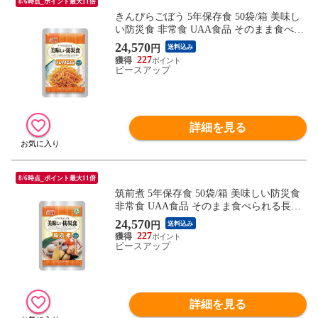
8/6時点_ポイント最大11倍
きんぴらごぼう 5年保存食 50袋/箱 美味し
い防災食 非常食 UAA食品 そのまま食べら
れる長期保存食(備蓄品 おかず 非常食セッ
24,570
円
送料込み
ト 防災用品 企業 団体 地震 災害対策 帰宅
227
困難者対策)
ピースアップ
詳細を見る
8/6時点_ポイント最大11倍
筑前煮 5年保存食 50袋/箱 美味しい防災食
非常食 UAA食品 そのまま食べられる長期
常温保存食(備蓄品 おかず 非常食セット 防
24,570
円
送料込み
災用品 企業 団体 地震 災害対策 帰宅困難
227
者対策）
ピースアップ
詳細を見る