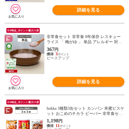
詳細を見る
8/6時点_ポイント最大11倍
非常食セット 非常食 8年保存 レスキュー
ライス 「 梅がゆ 」 単品 アレルギー 対応
国産米使用 アルファー米 保存食 防災食 お
367
円
米 ご飯 メール便4個までOK
3
ピースアップ
詳細を見る
8/6時点_ポイント最大11倍
hokka 3種類3缶セット カンパン 米蜜ビスケ
ット おこめのチカラ ビーバー 非常食セッ
ト 5年保存 備蓄 保存缶 缶詰 防災グッズ 地
1,198
円
震 災害 避難 防災食 お菓子 缶入り 食糧 お
11