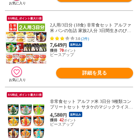
8/6時点_ポイント最大11倍
2人用/3日分 (18食) 非常食セット アルファ
米 パンの缶詰 家族2人分 3日間生きのびる
防災食 防災 食品 尾西 携帯おにぎり サタ
3.0
(2件)
ケ 安心米 保存食セット 防災セット 防災グ
7,649
円
送料込み
ッズ 災害備蓄用パン 生命のパン 防災用
70
ピースアップ
詳細を見る
8/6時点_ポイント最大11倍
非常食セット アルファ米 3日分 9種類コン
プリートセット サタケのマジックライス 9
食分 5年保存(アルファー米 非常食セット
4,580
円
送料込み
保存食セット 防災食セット 防災グッズ 防
42
災セット 備蓄品 長期保存食 帰宅困難者対
ピースアップ
策)自宅療