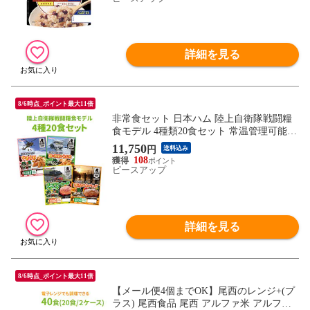
詳細を見る
8/6時点_ポイント最大11倍
非常食セット 日本ハム 陸上自衛隊戦闘糧
食モデル 4種類20食セット 常温管理可能
ニッポンハム 保存食 セット 非常食 おかず
11,750
円
送料込み
防災食品 防災グッズ 災害食 登山 アウトド
108
ア 携行食
ピースアップ
詳細を見る
8/6時点_ポイント最大11倍
【メール便4個までOK】尾西のレンジ+(プ
ラス) 尾西食品 尾西 アルファ米 アルファ