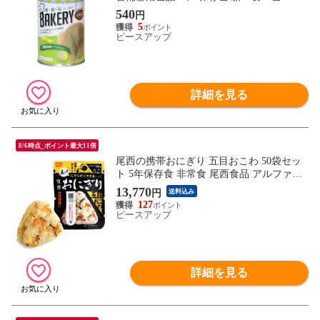
カリー 保存パン 缶入りパン 非常食セット
540
円
保存食セット 防災グッズ 防災セット 長期
5
保存食 非常用 美味しい防災食
ピースアップ
詳細を見る
8/6時点_ポイント最大11倍
尾西の携帯おにぎり 五目おこわ 50袋セッ
ト 5年保存食 非常食 尾西食品 アルファ米
アルファ米 ご飯 アルファー米 賞味期限5
13,770
円
送料込み
年 アルファ化米 非常食セット お米 非常用
127
災害用 保存食セット
ピースアップ
詳細を見る