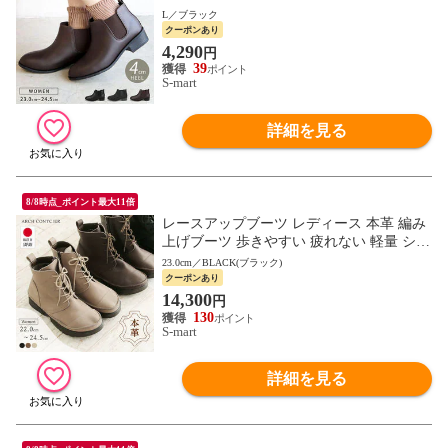
温 あったか カジュアル 黒 ブラック ブラ
L／ブラック
ウン HC2926
クーポンあり
4,290
円
39
S-mart
詳細を見る
8/8時点_ポイント最大11倍
レースアップブーツ レディース 本革 編み
上げブーツ 歩きやすい 疲れない 軽量 ショ
ートブーツ 履きやすい 日本製 アーチコン
23.0cm／BLACK(ブラック)
シェル d-500
クーポンあり
14,300
円
130
S-mart
詳細を見る