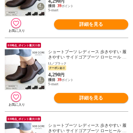
4,290
円
39
S-mart
詳細を見る
8/8時点_ポイント最大11倍
ショートブーツ レディース 歩きやすい 履
きやすい サイドゴアブーツ ローヒール 保
温 あったか カジュアル 黒 ブラック ブラ
LL／ブラック
ウン HC2926
クーポンあり
4,290
円
39
S-mart
詳細を見る
8/8時点_ポイント最大11倍
ショートブーツ レディース 歩きやすい 履
きやすい サイドゴアブーツ ローヒール 保