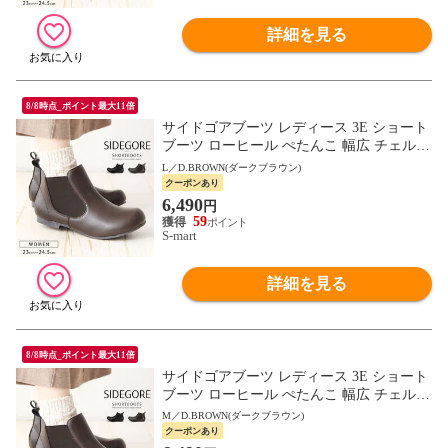
詳細を見る
8/8時点_ポイント最大11倍
サイドゴアブーツ レディース 3E ショート
ブーツ ローヒール ぺたんこ 幅広 チェルシ
ーブーツ 靴 ハッシュドコーデ 黒 ダークブ
L／D.BROWN(ダークブラウン)
ラウン 4368
クーポンあり
6,490
円
59
S-mart
詳細を見る
8/8時点_ポイント最大11倍
サイドゴアブーツ レディース 3E ショート
ブーツ ローヒール ぺたんこ 幅広 チェルシ
ーブーツ 靴 ハッシュドコーデ 黒 ダークブ
M／D.BROWN(ダークブラウン)
ラウン 4368
クーポンあり