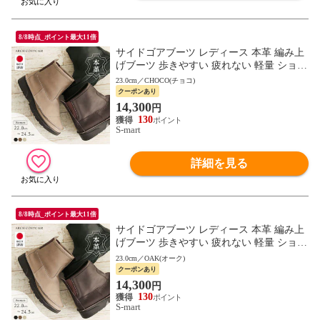
8/8時点_ポイント最大11倍
サイドゴアブーツ レディース 本革 編み上
げブーツ 歩きやすい 疲れない 軽量 ショー
トブーツ 履きやすい 日本製 アーチコンシ
23.0cm／CHOCO(チョコ)
ェル d-501
クーポンあり
14,300
円
130
S-mart
詳細を見る
8/8時点_ポイント最大11倍
サイドゴアブーツ レディース 本革 編み上
げブーツ 歩きやすい 疲れない 軽量 ショー
トブーツ 履きやすい 日本製 アーチコンシ
23.0cm／OAK(オーク)
ェル d-501
クーポンあり
14,300
円
130
S-mart