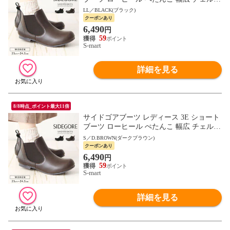
ーブーツ 靴 ハッシュドコーデ 黒 ダークブ
LL／BLACK(ブラック)
ラウン 4368
クーポンあり
6,490
円
59
S-mart
詳細を見る
8/8時点_ポイント最大11倍
サイドゴアブーツ レディース 3E ショート
ブーツ ローヒール ぺたんこ 幅広 チェルシ
ーブーツ 靴 ハッシュドコーデ 黒 ダークブ
S／D.BROWN(ダークブラウン)
ラウン 4368
クーポンあり
6,490
円
59
S-mart
詳細を見る