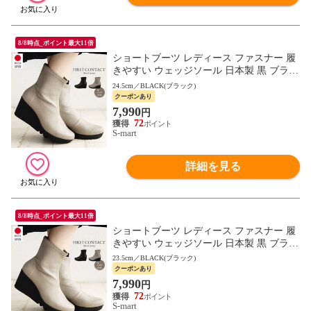
8/8時点_ポイント最大11倍
ショートブーツ レディース ファスナー 履
きやすい ウェッジソール 日本製 黒 ブラッ
ク FIRST CONTACT ファーストコンタクト
24.5cm／BLACK(ブラック)
69600
クーポンあり
7,990
円
72
S-mart
詳細を見る
8/8時点_ポイント最大11倍
ショートブーツ レディース ファスナー 履
きやすい ウェッジソール 日本製 黒 ブラッ
ク FIRST CONTACT ファーストコンタクト
23.5cm／BLACK(ブラック)
69600
クーポンあり
7,990
円
72
S-mart