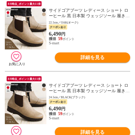
8/8時点_ポイント最大11倍
サイドゴアブーツ レディース ショート ロ
ーヒール 黒 日本製 ウェッジソール 履きや
すい シンプル フラット ブラック ブラウン
22.5cm／OAK(オーク)
63552
クーポンあり
6,490
円
59
S-mart
詳細を見る
8/8時点_ポイント最大11倍
サイドゴアブーツ レディース ショート ロ
ーヒール 黒 日本製 ウェッジソール 履きや
すい シンプル フラット ブラック ブラウン
24.5cm／BLACK(ブラック)
63552
クーポンあり
6,490
円
59
S-mart
詳細を見る