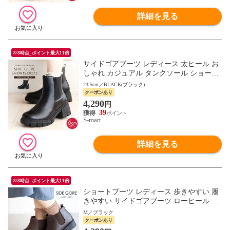
詳細を見る
8/8時点_ポイント最大11倍
サイドゴアブーツ レディース 太ヒール お
しゃれ カジュアル タンクソール ショート
Rakuchine sports 黒 ブラック 531-670
23.5cm／BLACK(ブラック)
クーポンあり
4,290
円
39
S-mart
詳細を見る
8/8時点_ポイント最大11倍
ショートブーツ レディース 歩きやすい 履
きやすい サイドゴアブーツ ローヒール 保
温 あったか カジュアル 黒 ブラック ブラ
M／ブラック
ウン HC2926
クーポンあり