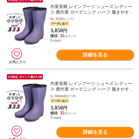
作業長靴 レインブーツ シューズ レディー
ス 農作業 ガーデニング ハーフ 履きやすい
防水 軽い 軽量 無地 すぽっとゆるながぐつ
M／RED(レッド)
赤 LB8430
クーポンあり
3,850
円
35
S-mart
詳細を見る
8/8時点_ポイント最大11倍
作業長靴 レインブーツ シューズ レディー
ス 農作業 ガーデニング ハーフ 履きやすい
防水 軽い 軽量 無地 すぽっとゆるながぐつ
S／KHAKI(カーキ)
赤 LB8430
クーポンあり
3,850
円
35
S-mart
詳細を見る