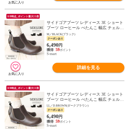
8/8時点_ポイント最大11倍
サイドゴアブーツ レディース 3E ショート
ブーツ ローヒール ぺたんこ 幅広 チェルシ
ーブーツ 靴 ハッシュドコーデ 黒 ダークブ
M／BLACK(ブラック)
ラウン 4368
クーポンあり
6,490
円
59
S-mart
詳細を見る
8/8時点_ポイント最大11倍
サイドゴアブーツ レディース 3E ショート
ブーツ ローヒール ぺたんこ 幅広 チェルシ
ーブーツ 靴 ハッシュドコーデ 黒 ダークブ
LL／D.BROWN(ダークブラウン)
ラウン 4368
クーポンあり
6,490
円
59
S-mart