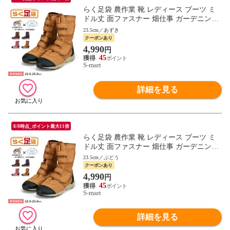
らく足袋 農作業 靴 レディース ブーツ ミ
ドル丈 面ファスナー 畑仕事 ガーデニング
アグリーシューズ 地下 らく足袋プラス 紫
23.5cm／あずき
先丸 FU3014
クーポンあり
4,990
円
45
S-mart
詳細を見る
8/8時点_ポイント最大11倍
らく足袋 農作業 靴 レディース ブーツ ミ
ドル丈 面ファスナー 畑仕事 ガーデニング
アグリーシューズ 地下 らく足袋プラス 紫
23.5cm／ぶどう
先丸 FU3014
クーポンあり
4,990
円
45
S-mart
詳細を見る