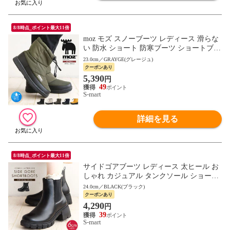
8/8時点_ポイント最大11倍
moz モズ スノーブーツ レディース 滑らな
い 防水 ショート 防寒ブーツ ショートブー
ツ ボア おしゃれ 黒 ブラック ネイビー カ
23.0cm／GRAYGE(グレージュ)
ーキ 7000
クーポンあり
5,390
円
49
S-mart
詳細を見る
8/8時点_ポイント最大11倍
サイドゴアブーツ レディース 太ヒール お
しゃれ カジュアル タンクソール ショート
Rakuchine sports 黒 ブラック 531-670
24.0cm／BLACK(ブラック)
クーポンあり
4,290
円
39
S-mart