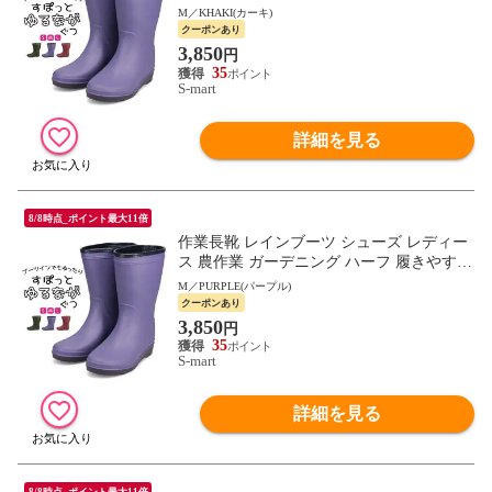
防水 軽い 軽量 無地 すぽっとゆるながぐつ
M／KHAKI(カーキ)
赤 LB8430
クーポンあり
3,850
円
35
S-mart
詳細を見る
8/8時点_ポイント最大11倍
作業長靴 レインブーツ シューズ レディー
ス 農作業 ガーデニング ハーフ 履きやすい
防水 軽い 軽量 無地 すぽっとゆるながぐつ
M／PURPLE(パープル)
赤 LB8430
クーポンあり
3,850
円
35
S-mart
詳細を見る
8/8時点_ポイント最大11倍