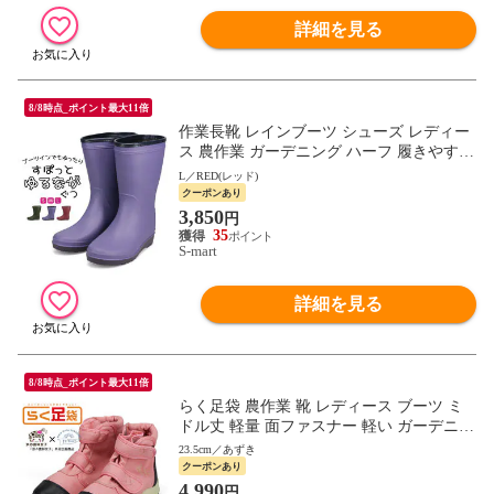
詳細を見る
8/8時点_ポイント最大11倍
作業長靴 レインブーツ シューズ レディー
ス 農作業 ガーデニング ハーフ 履きやすい
防水 軽い 軽量 無地 すぽっとゆるながぐつ
L／RED(レッド)
赤 LB8430
クーポンあり
3,850
円
35
S-mart
詳細を見る
8/8時点_ポイント最大11倍
らく足袋 農作業 靴 レディース ブーツ ミ
ドル丈 軽量 面ファスナー 軽い ガーデニン
グ アグリーシューズ 地下足袋 らく足袋プ
23.5cm／あずき
ラス FU3015
クーポンあり
4,990
円