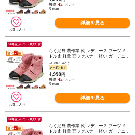
45
S-mart
詳細を見る
8/8時点_ポイント最大11倍
らく足袋 農作業 靴 レディース ブーツ ミ
ドル丈 軽量 面ファスナー 軽い ガーデニン
グ アグリーシューズ 地下足袋 らく足袋プ
23.5cm／ぶどう
ラス FU3015
クーポンあり
4,990
円
45
S-mart
詳細を見る
8/8時点_ポイント最大11倍
らく足袋 農作業 靴 レディース ブーツ ミ
ドル丈 軽量 面ファスナー 軽い ガーデニン