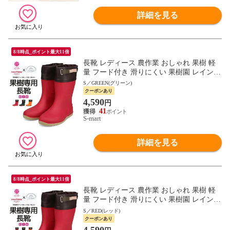
詳細を見る
8/8時点_ポイント最大11倍
長靴 レディース 農作業 おしゃれ 果樹 軽
量 フード付き 滑りにくい 果樹園 レイン
ブーツ レッド オレンジ グリーン かじゅな
S／GREEN(グリーン)
が FU5014
クーポンあり
4,590
円
41
S-mart
詳細を見る
8/8時点_ポイント最大11倍
長靴 レディース 農作業 おしゃれ 果樹 軽
量 フード付き 滑りにくい 果樹園 レイン
ブーツ レッド オレンジ グリーン かじゅな
S／RED(レッド)
が FU5014
クーポンあり
4,590