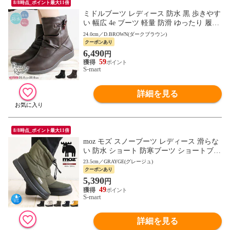
8/8時点_ポイント最大11倍
ミドルブーツ レディース 防水 黒 歩きやす
い 幅広 4e ブーツ 軽量 防滑 ゆったり 履き
やすい 軽い 撥水 秋 冬 シンプル 556-2878
24.0cm／D.BROWN(ダークブラウン)
クーポンあり
6,490
円
59
S-mart
詳細を見る
8/8時点_ポイント最大11倍
moz モズ スノーブーツ レディース 滑らな
い 防水 ショート 防寒ブーツ ショートブー
ツ ボア おしゃれ 黒 ブラック ネイビー カ
23.5cm／GRAYGE(グレージュ)
ーキ 7000
クーポンあり
5,390
円
49
S-mart
詳細を見る