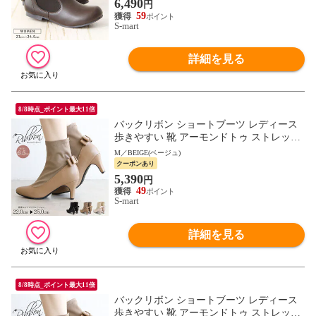
6,490
円
59
S-mart
詳細を見る
8/8時点_ポイント最大11倍
バックリボン ショートブーツ レディース
歩きやすい 靴 アーモンドトゥ ストレッチ
ドッキング 暖かい きれいめ おしゃれ 黒
M／BEIGE(ベージュ)
ブラック 6105
クーポンあり
5,390
円
49
S-mart
詳細を見る
8/8時点_ポイント最大11倍
バックリボン ショートブーツ レディース
歩きやすい 靴 アーモンドトゥ ストレッチ