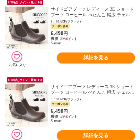
8/8時点_ポイント最大11倍
サイドゴアブーツ レディース 3E ショート
ブーツ ローヒール ぺたんこ 幅広 チェルシ
ーブーツ 靴 ハッシュドコーデ 黒 ダークブ
S／BLACK(ブラック)
ラウン 4368
クーポンあり
6,490
円
59
S-mart
詳細を見る
8/8時点_ポイント最大11倍
サイドゴアブーツ レディース 3E ショート
ブーツ ローヒール ぺたんこ 幅広 チェルシ
ーブーツ 靴 ハッシュドコーデ 黒 ダークブ
L／BLACK(ブラック)
ラウン 4368
クーポンあり
6,490
円
59
S-mart
詳細を見る