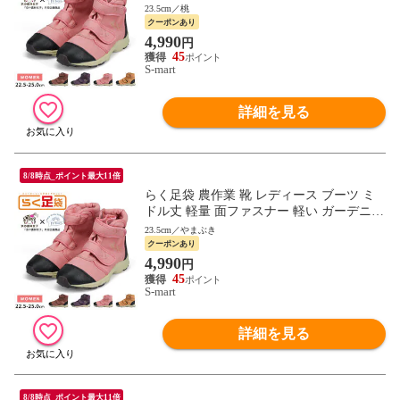
グ アグリーシューズ 地下足袋 らく足袋プ
23.5cm／桃
ラス FU3015
クーポンあり
4,990
円
45
S-mart
詳細を見る
8/8時点_ポイント最大11倍
らく足袋 農作業 靴 レディース ブーツ ミ
ドル丈 軽量 面ファスナー 軽い ガーデニン
グ アグリーシューズ 地下足袋 らく足袋プ
23.5cm／やまぶき
ラス FU3015
クーポンあり
4,990
円
45
S-mart
詳細を見る
8/8時点_ポイント最大11倍