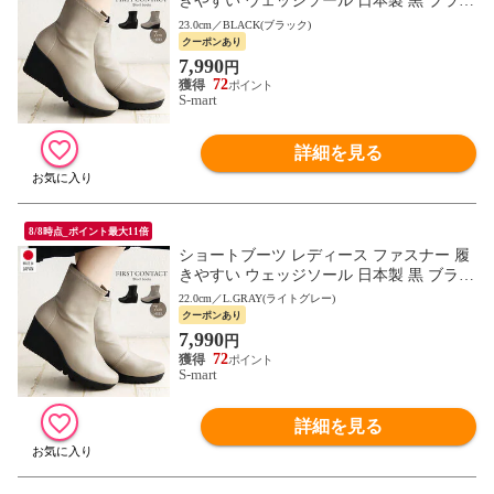
きやすい ウェッジソール 日本製 黒 ブラッ
ク FIRST CONTACT ファーストコンタクト
23.0cm／BLACK(ブラック)
69600
クーポンあり
7,990
円
72
S-mart
詳細を見る
8/8時点_ポイント最大11倍
ショートブーツ レディース ファスナー 履
きやすい ウェッジソール 日本製 黒 ブラッ
ク FIRST CONTACT ファーストコンタクト
22.0cm／L.GRAY(ライトグレー)
69600
クーポンあり
7,990
円
72
S-mart
詳細を見る