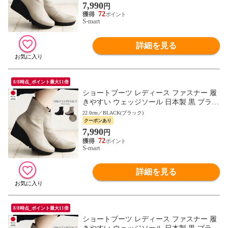
7,990
円
72
S-mart
詳細を見る
8/8時点_ポイント最大11倍
ショートブーツ レディース ファスナー 履
きやすい ウェッジソール 日本製 黒 ブラッ
ク FIRST CONTACT ファーストコンタクト
22.0cm／BLACK(ブラック)
69600
クーポンあり
7,990
円
72
S-mart
詳細を見る
8/8時点_ポイント最大11倍
ショートブーツ レディース ファスナー 履