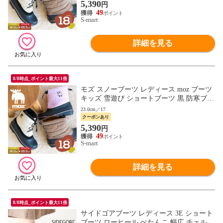
5,390
円
49
S-mart
詳細を見る
8/8時点_ポイント最大11倍
モズ スノーブーツ レディース moz ブーツ
キッズ 雪遊び ショートブーツ 黒 防寒ブー
ツ 暖かい ボア ウィンター 冬 防水 ビーン
23.0cm／17
ブーツ
クーポンあり
5,390
円
49
S-mart
詳細を見る
8/8時点_ポイント最大11倍
サイドゴアブーツ レディース 3E ショート
ブーツ ローヒール ぺたんこ 幅広 チェルシ