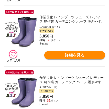
8/8時点_ポイント最大11倍
作業長靴 レインブーツ シューズ レディー
ス 農作業 ガーデニング ハーフ 履きやすい
防水 軽い 軽量 無地 すぽっとゆるながぐつ
L／KHAKI(カーキ)
赤 LB8430
クーポンあり
3,850
円
35
S-mart
詳細を見る
8/8時点_ポイント最大11倍
作業長靴 レインブーツ シューズ レディー
ス 農作業 ガーデニング ハーフ 履きやすい
防水 軽い 軽量 無地 すぽっとゆるながぐつ
S／RED(レッド)
赤 LB8430
クーポンあり
3,850
円
35
S-mart