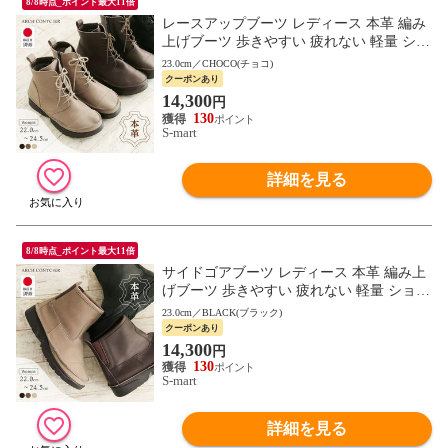
8/8時点_ポイント最大11倍
レースアップブーツ レディース 本革 編み
上げブーツ 歩きやすい 疲れない 軽量 ショ
ートブーツ 履きやすい 日本製 アーチコン
23.0cm／CHOCO(チョコ)
シェル d-500
クーポンあり
14,300
円
130
S-mart
詳細を見る
8/8時点_ポイント最大11倍
サイドゴアブーツ レディース 本革 編み上
げブーツ 歩きやすい 疲れない 軽量 ショー
トブーツ 履きやすい 日本製 アーチコンシ
23.0cm／BLACK(ブラック)
ェル d-501
クーポンあり
14,300
円
130
S-mart
詳細を見る