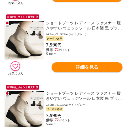
8/8時点_ポイント最大11倍
ショートブーツ レディース ファスナー 履
きやすい ウェッジソール 日本製 黒 ブラッ
ク FIRST CONTACT ファーストコンタクト
24.0cm／L.GRAY(ライトグレー)
69600
クーポンあり
7,990
円
72
S-mart
詳細を見る
8/8時点_ポイント最大11倍
ショートブーツ レディース ファスナー 履
きやすい ウェッジソール 日本製 黒 ブラッ
ク FIRST CONTACT ファーストコンタクト
23.5cm／L.GRAY(ライトグレー)
69600
クーポンあり
7,990
円
72
S-mart