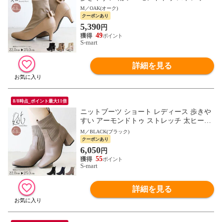
ドッキング 暖かい きれいめ おしゃれ 黒
M／OAK(オーク)
ブラック 6105
クーポンあり
5,390
円
49
S-mart
詳細を見る
8/8時点_ポイント最大11倍
ニットブーツ ショート レディース 歩きや
すい アーモンドトゥ ストレッチ 太ヒール
ドッキング きれいめ おしゃれ シンプル 黒
M／BLACK(ブラック)
ブラック 6788
クーポンあり
6,050
円
55
S-mart
詳細を見る