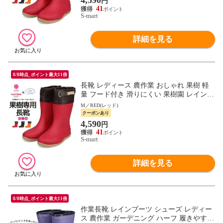
円
41
S-mart
詳細を見る
8/8時点_ポイント最大11倍
長靴 レディース 農作業 おしゃれ 果樹 軽
量 フード付き 滑りにくい 果樹園 レイン
ブーツ レッド オレンジ グリーン かじゅな
M／RED(レッド)
が FU5014
クーポンあり
4,590
円
41
S-mart
詳細を見る
8/8時点_ポイント最大11倍
作業長靴 レインブーツ シューズ レディー
ス 農作業 ガーデニング ハーフ 履きやすい