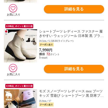
詳細を見る
8/8時点_ポイント最大11倍
ショートブーツ レディース ファスナー 履
きやすい ウェッジソール 日本製 黒 ブラッ
ク FIRST CONTACT ファーストコンタクト
24.5cm／L.GRAY(ライトグレー)
69600
クーポンあり
7,990
円
72
S-mart
詳細を見る
8/8時点_ポイント最大11倍
モズ スノーブーツ レディース moz ブーツ
キッズ 雪遊び ショートブーツ 黒 防寒ブー
ツ 暖かい ボア ウィンター 冬 防水 ビーン
25.0cm／17
ブーツ
クーポンあり