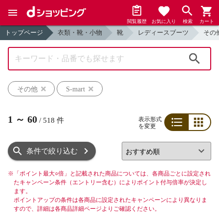
閲覧履歴
お気に入り
検索
カート
トップページ
衣類・靴・小物
靴
レディースブーツ
その
検索
その他
S-mart
1
～
60
表示形式
/
518
件
を変更
リスト
グリッド
条件で絞り込む
※
「ポイント最大○倍」と記載された商品については、各商品ごとに設定され
たキャンペーン条件（エントリー含む）によりポイント付与倍率が決定し
ます。
ポイントアップの条件は各商品に設定されたキャンペーンにより異なりま
すので、詳細は各商品詳細ページよりご確認ください。