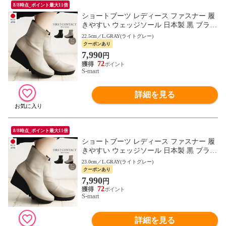
8/8時点_ポイント最大11倍
ショートブーツ レディース ファスナー 履
きやすい ウェッジソール 日本製 黒 ブラッ
ク FIRST CONTACT ファーストコンタクト
22.5cm／L.GRAY(ライトグレー)
69600
クーポンあり
7,990
円
72
S-mart
詳細を見る
8/8時点_ポイント最大11倍
ショートブーツ レディース ファスナー 履
きやすい ウェッジソール 日本製 黒 ブラッ
ク FIRST CONTACT ファーストコンタクト
23.0cm／L.GRAY(ライトグレー)
69600
クーポンあり
7,990
円
72
S-mart
詳細を見る