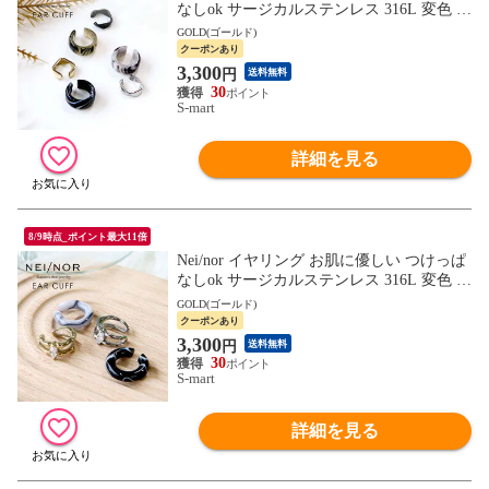
なしok サージカルステンレス 316L 変色 錆
傷に強い 低アレルギー アクセサリー ネイ
GOLD(ゴールド)
ナー NnER-0026
クーポンあり
3,300
円
送料無料
30
S-mart
詳細を見る
8/9時点_ポイント最大11倍
Nei/nor イヤリング お肌に優しい つけっぱ
なしok サージカルステンレス 316L 変色 錆
傷に強い 低アレルギー アクセサリー ネイ
GOLD(ゴールド)
ナー NnER-0027
クーポンあり
3,300
円
送料無料
30
S-mart
詳細を見る