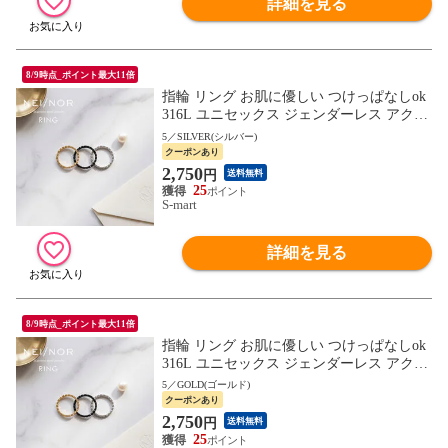
詳細を見る
8/9時点_ポイント最大11倍
指輪 リング お肌に優しい つけっぱなしok
316L ユニセックス ジェンダーレス アクセ
サリー 錆びに強い Nei/nor ネイナー NnRI-0
5／SILVER(シルバー)
071
クーポンあり
2,750
円
送料無料
25
S-mart
詳細を見る
8/9時点_ポイント最大11倍
指輪 リング お肌に優しい つけっぱなしok
316L ユニセックス ジェンダーレス アクセ
サリー 錆びに強い Nei/nor ネイナー NnRI-0
5／GOLD(ゴールド)
071
クーポンあり
2,750
円
送料無料
25