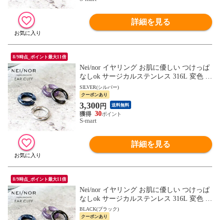
詳細を見る
8/9時点_ポイント最大11倍
Nei/nor イヤリング お肌に優しい つけっぱ
なしok サージカルステンレス 316L 変色 錆
傷に強い 低アレルギー アクセサリー ネイ
SILVER(シルバー)
ナー NnER-0028
クーポンあり
3,300
円
送料無料
30
S-mart
詳細を見る
8/9時点_ポイント最大11倍
Nei/nor イヤリング お肌に優しい つけっぱ
なしok サージカルステンレス 316L 変色 錆
傷に強い 低アレルギー アクセサリー ネイ
BLACK(ブラック)
ナー NnER-0028
クーポンあり