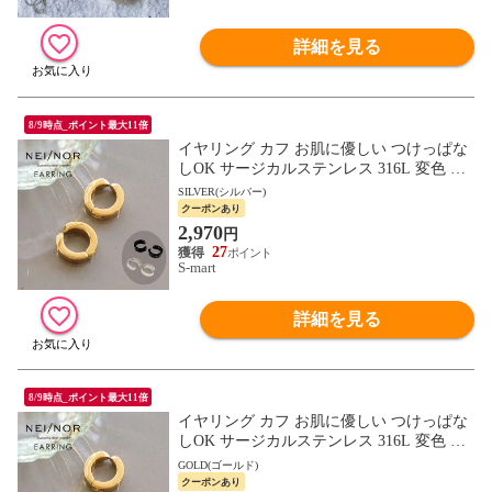
詳細を見る
8/9時点_ポイント最大11倍
イヤリング カフ お肌に優しい つけっぱな
しOK サージカルステンレス 316L 変色 錆
低アレルギー素材 アクセサリー Nei/nor ネ
SILVER(シルバー)
イナー 0015
クーポンあり
2,970
円
27
S-mart
詳細を見る
8/9時点_ポイント最大11倍
イヤリング カフ お肌に優しい つけっぱな
しOK サージカルステンレス 316L 変色 錆
低アレルギー素材 アクセサリー Nei/nor ネ
GOLD(ゴールド)
イナー 0015
クーポンあり