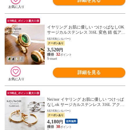
詳細を見る
8/9時点_ポイント最大11倍
イヤリング お肌に優しい つけっぱなしOK
サージカルステンレス 316L 変色 錆 低アレ
ルギー素材 アクセサリー Nei/nor ネイナー
SILVER(シルバー)
0017
クーポンあり
3,520
円
32
S-mart
詳細を見る
8/9時点_ポイント最大11倍
Nei/nor イヤリング お肌に優しい つけっぱ
なしok サージカルステンレス 316L アクセ
サリー 錆に強い 変色しにくい ネイナー N
SILVER(シルバー)
nER-0024
クーポンあり
4,180
円
送料無料
38