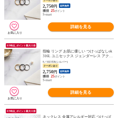
071
クーポンあり
2,750
円
送料無料
25
S-mart
詳細を見る
8/9時点_ポイント最大11倍
指輪 リング お肌に優しい つけっぱなしok
316L ユニセックス ジェンダーレス アクセ
サリー 錆びに強い Nei/nor ネイナー NnRI-0
9／SILVER(シルバー)
071
クーポンあり
2,750
円
送料無料
25
S-mart
詳細を見る
8/9時点_ポイント最大11倍
ネックレス 金属アレルギー対応 つけっぱ