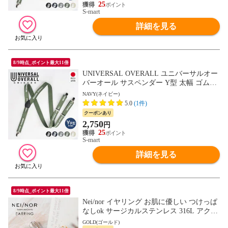
25
S-mart
詳細を見る
8/9時点_ポイント最大11倍
UNIVERSAL OVERALL ユニバーサルオー
バーオール サスペンダー Y型 太幅 ゴム地
クリップ式 吊りバンド 黒 ブラック uv0897
NAVY(ネイビー)
i
5.0
(1件)
クーポンあり
2,750
円
25
S-mart
詳細を見る
8/9時点_ポイント最大11倍
Nei/nor イヤリング お肌に優しい つけっぱ
なしok サージカルステンレス 316L アクセ
サリー 錆に強い 変色しにくい ネイナー N
GOLD(ゴールド)