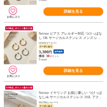
詳細を見る
8/9時点_ポイント最大11倍
Nei/nor ピアス アレルギー対応 つけっぱな
し OK サージカルステンレス メンズ レデ
ィース セカンドピアス アクセサリー ゴー
GOLD(ゴールド)
ルド 0128
クーポンあり
3,300
円
送料無料
30
S-mart
詳細を見る
8/9時点_ポイント最大11倍
Nei/nor イヤリング お肌に優しい つけっぱ
なしok サージカルステンレス 316L アクセ
サリー 錆に強い 変色しにくい ネイナー N
SILVER(シルバー)
nER-0025
クーポンあり