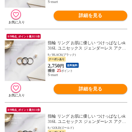
S-mart
詳細を見る
8/9時点_ポイント最大11倍
指輪 リング お肌に優しい つけっぱなしok
316L ユニセックス ジェンダーレス アクセ
サリー 錆びに強い Nei/nor ネイナー NnRI-0
9／BLACK(ブラック)
071
クーポンあり
2,750
円
送料無料
25
S-mart
詳細を見る
8/9時点_ポイント最大11倍
指輪 リング お肌に優しい つけっぱなしok
316L ユニセックス ジェンダーレス アクセ
サリー 錆びに強い Nei/nor ネイナー NnRI-0
9／GOLD(ゴールド)