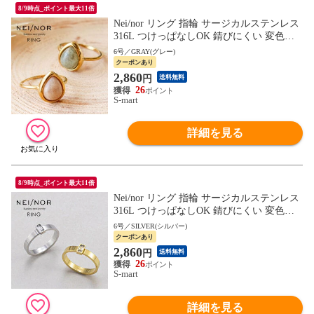
8/9時点_ポイント最大11倍
Nei/nor リング 指輪 サージカルステンレス
316L つけっぱなしOK 錆びにくい 変色し
にくい ゴールド シルバー 0084
6号／GRAY(グレー)
クーポンあり
2,860
円
送料無料
26
S-mart
詳細を見る
8/9時点_ポイント最大11倍
Nei/nor リング 指輪 サージカルステンレス
316L つけっぱなしOK 錆びにくい 変色し
にくい ゴールド シルバー 0089
6号／SILVER(シルバー)
クーポンあり
2,860
円
送料無料
26
S-mart
詳細を見る