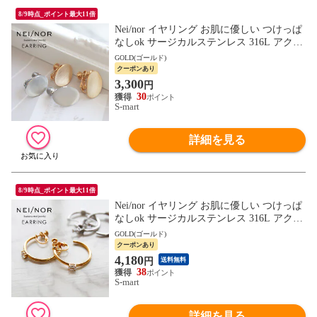
8/9時点_ポイント最大11倍
Nei/nor イヤリング お肌に優しい つけっぱ
なしok サージカルステンレス 316L アクセ
サリー 錆に強い 変色しにくい ネイナー N
GOLD(ゴールド)
nER-0025
クーポンあり
3,300
円
30
S-mart
詳細を見る
8/9時点_ポイント最大11倍
Nei/nor イヤリング お肌に優しい つけっぱ
なしok サージカルステンレス 316L アクセ
サリー 錆に強い 変色しにくい ネイナー N
GOLD(ゴールド)
nER-0024
クーポンあり
4,180
円
送料無料
38
S-mart
詳細を見る