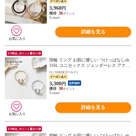
nER-0021
クーポンあり
3,960
円
36
S-mart
詳細を見る
8/9時点_ポイント最大11倍
指輪 リング お肌に優しい つけっぱなしok
316L ユニセックス ジェンダーレス アクセ
サリー 錆びに強い Nei/nor ネイナー NnRI-0
11／GOLD(ゴールド)
080
クーポンあり
3,300
円
送料無料
30
S-mart
詳細を見る
8/9時点_ポイント最大11倍
指輪 リング お肌に優しい つけっぱなしok