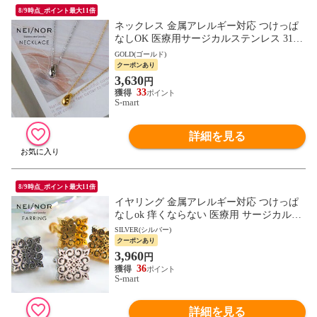
8/9時点_ポイント最大11倍
ネックレス 金属アレルギー対応 つけっぱ
なしOK 医療用サージカルステンレス 316L
痒くならない アクセサリー 首飾り ネイナ
GOLD(ゴールド)
ー NnNE-0013
クーポンあり
3,630
円
33
S-mart
詳細を見る
8/9時点_ポイント最大11倍
イヤリング 金属アレルギー対応 つけっぱ
なしok 痒くならない 医療用 サージカルス
テンレス 316L ジェンダーレス ファッショ
SILVER(シルバー)
ン アクセサリー
クーポンあり
3,960
円
36
S-mart
詳細を見る