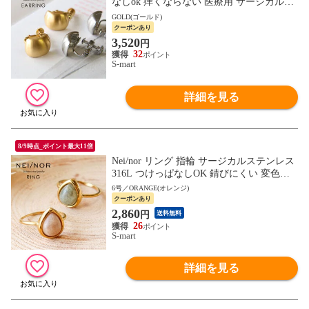
なしok 痒くならない 医療用 サージカルス
テンレス 316L ジェンダーレス ファッショ
GOLD(ゴールド)
ン アクセサリー
クーポンあり
3,520
円
32
S-mart
詳細を見る
8/9時点_ポイント最大11倍
Nei/nor リング 指輪 サージカルステンレス
316L つけっぱなしOK 錆びにくい 変色し
にくい ゴールド シルバー 0084
6号／ORANGE(オレンジ)
クーポンあり
2,860
円
送料無料
26
S-mart
詳細を見る