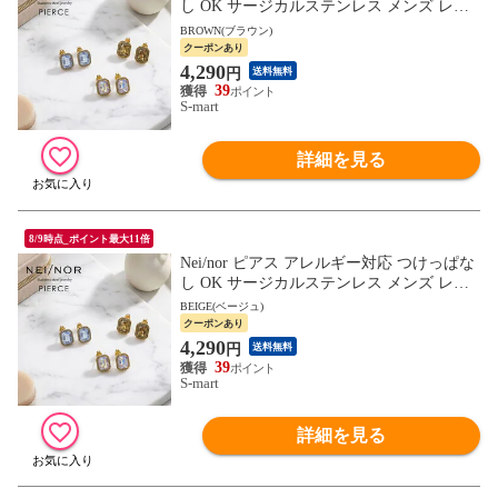
し OK サージカルステンレス メンズ レデ
ィース セカンドピアス アクセサリー ゴー
BROWN(ブラウン)
ルド 0130
クーポンあり
4,290
円
送料無料
39
S-mart
詳細を見る
8/9時点_ポイント最大11倍
Nei/nor ピアス アレルギー対応 つけっぱな
し OK サージカルステンレス メンズ レデ
ィース セカンドピアス アクセサリー ゴー
BEIGE(ベージュ)
ルド 0130
クーポンあり
4,290
円
送料無料
39
S-mart
詳細を見る