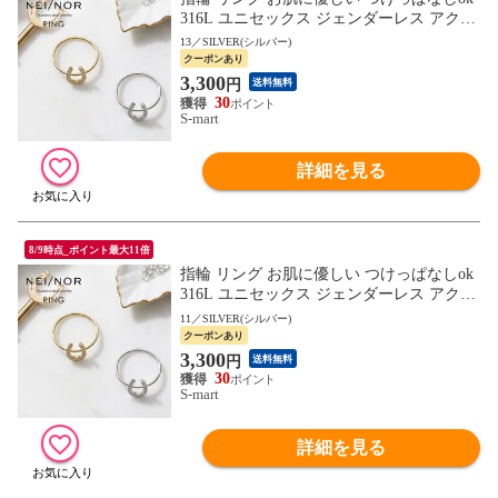
316L ユニセックス ジェンダーレス アクセ
サリー 錆びに強い Nei/nor ネイナー NnRI-0
13／SILVER(シルバー)
081
クーポンあり
3,300
円
送料無料
30
S-mart
詳細を見る
8/9時点_ポイント最大11倍
指輪 リング お肌に優しい つけっぱなしok
316L ユニセックス ジェンダーレス アクセ
サリー 錆びに強い Nei/nor ネイナー NnRI-0
11／SILVER(シルバー)
080
クーポンあり
3,300
円
送料無料
30
S-mart
詳細を見る