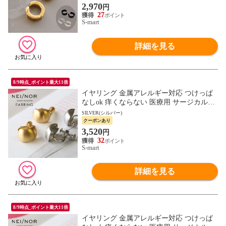
2,970
円
27
S-mart
詳細を見る
8/9時点_ポイント最大11倍
イヤリング 金属アレルギー対応 つけっぱ
なしok 痒くならない 医療用 サージカルス
テンレス 316L ジェンダーレス ファッショ
SILVER(シルバー)
ン アクセサリー
クーポンあり
3,520
円
32
S-mart
詳細を見る
8/9時点_ポイント最大11倍
イヤリング 金属アレルギー対応 つけっぱ