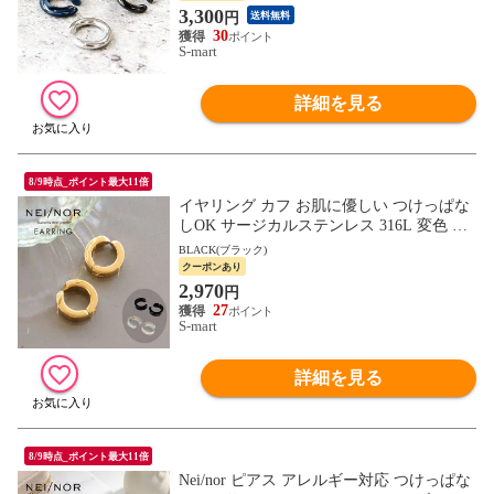
3,300
円
送料無料
30
S-mart
詳細を見る
8/9時点_ポイント最大11倍
イヤリング カフ お肌に優しい つけっぱな
しOK サージカルステンレス 316L 変色 錆
低アレルギー素材 アクセサリー Nei/nor ネ
BLACK(ブラック)
イナー 0015
クーポンあり
2,970
円
27
S-mart
詳細を見る
8/9時点_ポイント最大11倍
Nei/nor ピアス アレルギー対応 つけっぱな