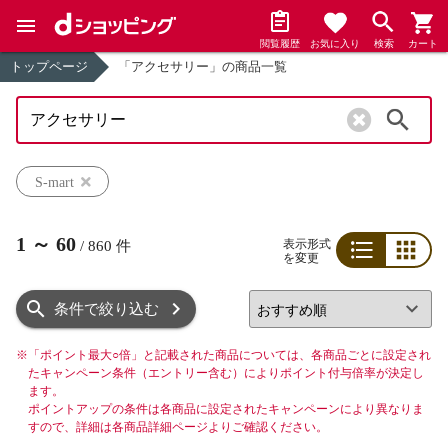
閲覧履歴
お気に入り
検索
カート
トップページ
「アクセサリー」の商品一覧
検索
S-mart
1
～
60
表示形式
/
860
件
を変更
リスト
グリッド
条件で絞り込む
※
「ポイント最大○倍」と記載された商品については、各商品ごとに設定され
たキャンペーン条件（エントリー含む）によりポイント付与倍率が決定し
ます。
ポイントアップの条件は各商品に設定されたキャンペーンにより異なりま
すので、詳細は各商品詳細ページよりご確認ください。