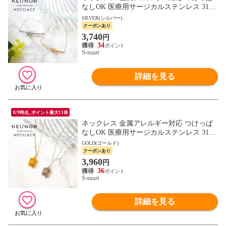
なしOK 医療用サージカルステンレス 316L
痒くならない アクセサリー 首飾り ネイナ
SILVER(シルバー)
ー NnNE-0081
クーポンあり
3,740
円
34
S-mart
詳細を見る
8/9時点_ポイント最大11倍
ネックレス 金属アレルギー対応 つけっぱ
なしOK 医療用サージカルステンレス 316L
痒くならない アクセサリー 首飾り ネイナ
GOLD(ゴールド)
ー NnNE-0082
クーポンあり
3,960
円
36
S-mart
詳細を見る