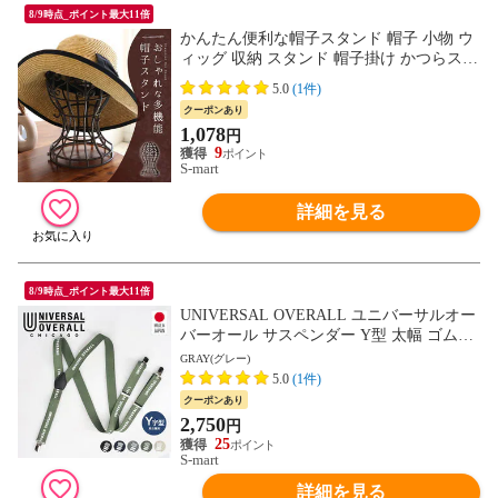
8/9時点_ポイント最大11倍
かんたん便利な帽子スタンド 帽子 小物 ウ
ィッグ 収納 スタンド 帽子掛け かつらスタ
ンド ウイッグスタンド ディスプレイ 帽子
5.0
(1件)
収納 スタンド 19
クーポンあり
1,078
円
9
S-mart
詳細を見る
8/9時点_ポイント最大11倍
UNIVERSAL OVERALL ユニバーサルオー
バーオール サスペンダー Y型 太幅 ゴム地
クリップ式 吊りバンド 黒 ブラック uv0897
GRAY(グレー)
i
5.0
(1件)
クーポンあり
2,750
円
25
S-mart
詳細を見る