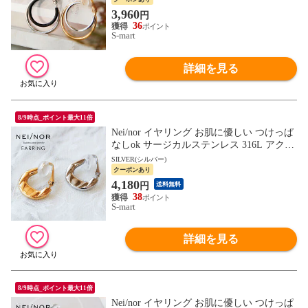
3,960
円
36
S-mart
詳細を見る
8/9時点_ポイント最大11倍
Nei/nor イヤリング お肌に優しい つけっぱ
なしok サージカルステンレス 316L アクセ
サリー 錆に強い 変色しにくい ネイナー N
SILVER(シルバー)
nER-0022
クーポンあり
4,180
円
送料無料
38
S-mart
詳細を見る
8/9時点_ポイント最大11倍
Nei/nor イヤリング お肌に優しい つけっぱ