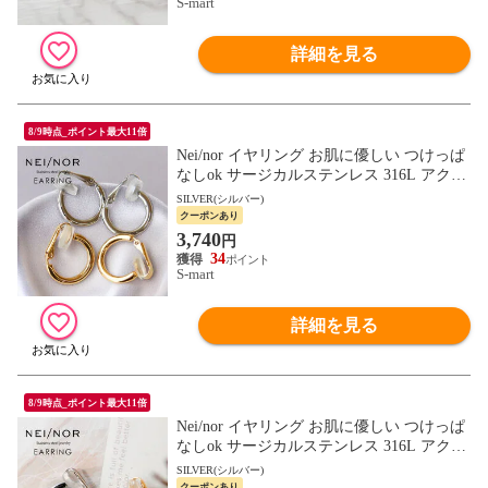
S-mart
詳細を見る
8/9時点_ポイント最大11倍
Nei/nor イヤリング お肌に優しい つけっぱ
なしok サージカルステンレス 316L アクセ
サリー 錆に強い 変色しにくい ネイナー N
SILVER(シルバー)
nER-0018
クーポンあり
3,740
円
34
S-mart
詳細を見る
8/9時点_ポイント最大11倍
Nei/nor イヤリング お肌に優しい つけっぱ
なしok サージカルステンレス 316L アクセ
サリー 錆に強い 変色しにくい ネイナー N
SILVER(シルバー)
nER-0021
クーポンあり