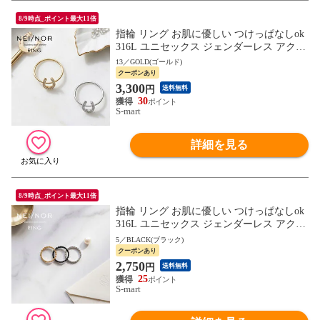
8/9時点_ポイント最大11倍
指輪 リング お肌に優しい つけっぱなしok
316L ユニセックス ジェンダーレス アクセ
サリー 錆びに強い Nei/nor ネイナー NnRI-0
13／GOLD(ゴールド)
081
クーポンあり
3,300
円
送料無料
30
S-mart
詳細を見る
8/9時点_ポイント最大11倍
指輪 リング お肌に優しい つけっぱなしok
316L ユニセックス ジェンダーレス アクセ
サリー 錆びに強い Nei/nor ネイナー NnRI-0
5／BLACK(ブラック)
071
クーポンあり
2,750
円
送料無料
25
S-mart