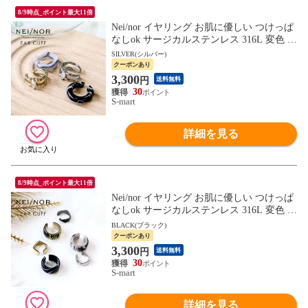
8/9時点_ポイント最大11倍
Nei/nor イヤリング お肌に優しい つけっぱ
なしok サージカルステンレス 316L 変色 錆
傷に強い 低アレルギー アクセサリー ネイ
SILVER(シルバー)
ナー NnER-0027
クーポンあり
3,300
円
送料無料
30
S-mart
詳細を見る
8/9時点_ポイント最大11倍
Nei/nor イヤリング お肌に優しい つけっぱ
なしok サージカルステンレス 316L 変色 錆
傷に強い 低アレルギー アクセサリー ネイ
BLACK(ブラック)
ナー NnER-0026
クーポンあり
3,300
円
送料無料
30
S-mart
詳細を見る