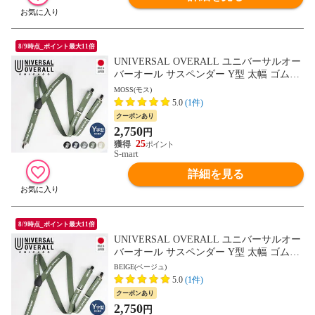
8/9時点_ポイント最大11倍
UNIVERSAL OVERALL ユニバーサルオー
バーオール サスペンダー Y型 太幅 ゴム地
クリップ式 吊りバンド 黒 ブラック uv0897
MOSS(モス)
i
5.0
(1件)
クーポンあり
2,750
円
25
S-mart
詳細を見る
8/9時点_ポイント最大11倍
UNIVERSAL OVERALL ユニバーサルオー
バーオール サスペンダー Y型 太幅 ゴム地
クリップ式 吊りバンド 黒 ブラック uv0897
BEIGE(ベージュ)
i
5.0
(1件)
クーポンあり
2,750
円