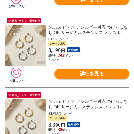
8/9時点_ポイント最大11倍
Nei/nor ピアス アレルギー対応 つけっぱな
し OK サージカルステンレス メンズ レデ
ィース セカンドピアス アクセサリー ゴー
SILVER(シルバー)
ルド 0129
クーポンあり
3,190
円
送料無料
29
S-mart
詳細を見る
8/9時点_ポイント最大11倍
Nei/nor ピアス アレルギー対応 つけっぱな
し OK サージカルステンレス メンズ レデ
ィース セカンドピアス アクセサリー ゴー
SILVER(シルバー)
ルド 0128
クーポンあり
3,300
円
送料無料
30
S-mart