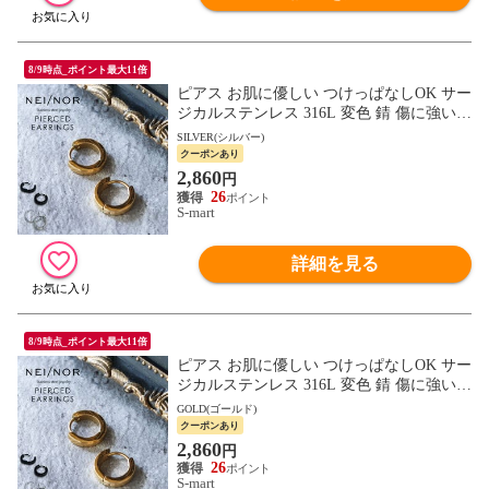
8/9時点_ポイント最大11倍
ピアス お肌に優しい つけっぱなしOK サー
ジカルステンレス 316L 変色 錆 傷に強い
丈夫 低アレルギー素材アクセサリー Nei/no
SILVER(シルバー)
r ネイナー 0031
クーポンあり
2,860
円
26
S-mart
詳細を見る
8/9時点_ポイント最大11倍
ピアス お肌に優しい つけっぱなしOK サー
ジカルステンレス 316L 変色 錆 傷に強い
丈夫 低アレルギー素材アクセサリー Nei/no
GOLD(ゴールド)
r ネイナー 0031
クーポンあり
2,860
円
26
S-mart