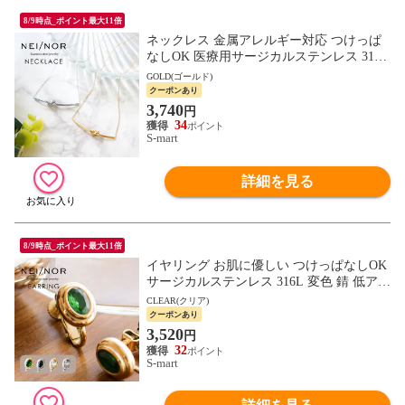
8/9時点_ポイント最大11倍
ネックレス 金属アレルギー対応 つけっぱ
なしOK 医療用サージカルステンレス 316L
痒くならない アクセサリー 首飾り ネイナ
GOLD(ゴールド)
ー NnNE-0081
クーポンあり
3,740
円
34
S-mart
詳細を見る
8/9時点_ポイント最大11倍
イヤリング お肌に優しい つけっぱなしOK
サージカルステンレス 316L 変色 錆 低アレ
ルギー素材 アクセサリー Nei/nor ネイナー
CLEAR(クリア)
0017
クーポンあり
3,520
円
32
S-mart