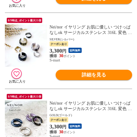
8/9時点_ポイント最大11倍
Nei/nor イヤリング お肌に優しい つけっぱ
なしok サージカルステンレス 316L 変色 錆
傷に強い 低アレルギー アクセサリー ネイ
SILVER(シルバー)
ナー NnER-0026
クーポンあり
3,300
円
送料無料
30
S-mart
詳細を見る
8/9時点_ポイント最大11倍
Nei/nor イヤリング お肌に優しい つけっぱ
なしok サージカルステンレス 316L 変色 錆
傷に強い 低アレルギー アクセサリー ネイ
GOLD(ゴールド)
ナー NnER-0028
クーポンあり
3,300
円
送料無料
30
S-mart