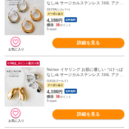
なしok サージカルステンレス 316L アクセ
サリー 錆に強い 変色しにくい ネイナー N
SILVER(シルバー)
nER-0023
クーポンあり
4,180
円
送料無料
38
S-mart
詳細を見る
8/9時点_ポイント最大11倍
Nei/nor イヤリング お肌に優しい つけっぱ
なしok サージカルステンレス 316L アクセ
サリー 錆に強い 変色しにくい ネイナー N
GOLD(ゴールド)
nER-0020
クーポンあり
4,180
円
送料無料
38
S-mart
詳細を見る