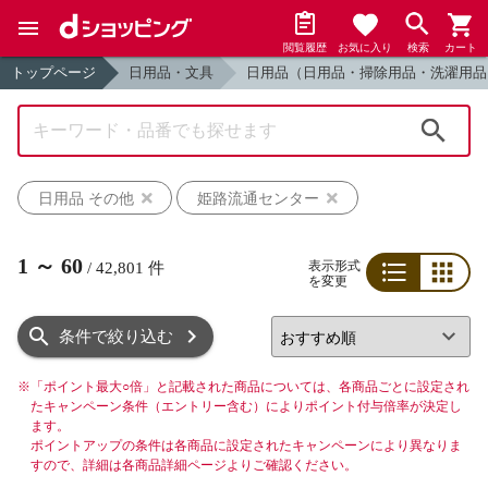
閲覧履歴
お気に入り
検索
カート
トップページ
日用品・文具
日用品（日用品・掃除用品・洗濯用品
検索
日用品 その他
姫路流通センター
1
～
60
表示形式
/
42,801
件
を変更
リスト
グリッド
条件で絞り込む
※
「ポイント最大○倍」と記載された商品については、各商品ごとに設定され
たキャンペーン条件（エントリー含む）によりポイント付与倍率が決定し
ます。
ポイントアップの条件は各商品に設定されたキャンペーンにより異なりま
すので、詳細は各商品詳細ページよりご確認ください。