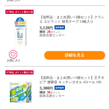
8/7時点_ポイント最大11倍
【送料込・まとめ買い×3個セット】クラシ
エ エピラット 脱毛テープ 14枚入り
3,120
円
送料無料
28
姫路流通センター
詳細を見る
8/7時点_ポイント最大11倍
【送料込・まとめ買い×5個セット】王子ネ
ピア 激吸収 キッチンタオル 4ロール 100カ
ット キッチンペーパー
3,300
円
送料無料
30
姫路流通センター