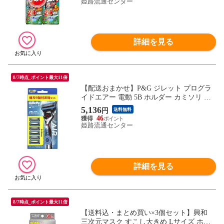
姫路流通センター
詳細を見る
8/7時点_ポイント最大11倍
【配送おまかせ】P&G ジレット プログラ
イドエアー 電動 5B ホルダー カミソリ シ
ェーバー 替刃6個付 お得セット 1個
5,136
円
送料無料
46
姫路流通センター
詳細を見る
8/7時点_ポイント最大11倍
【送料込・まとめ買い×3個セット】興和
三次元マスク すこし大きめ Lサイズ ホワ