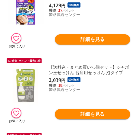
4,129
円
送料無料
37
姫路流通センター
詳細を見る
8/7時点_ポイント最大11倍
【送料込・まとめ買い×5個セット】シャボ
ン玉せっけん 台所用せっけん 泡タイプ つ
めかえ用 275ml
2,039
円
送料無料
18
姫路流通センター
詳細を見る