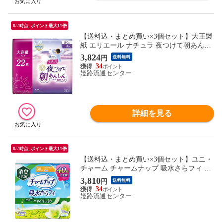
8/7時点_ポイント最大11倍
【送料込・まとめ買い×3個セット】大王製
紙 エリエール ナチュラ 夜つけて朝あんし
ん 吸水パッド 33cm 180cc 22枚入
3,824
円
送料無料
34
姫路流通センター
詳細を見る
8/7時点_ポイント最大11倍
【送料込・まとめ買い×3個セット】ユニ・
チャーム チャームナップ 吸水さらフィ ニ
オイすっきり 安心の少量用 23cm 30cc 消臭
3,810
円
送料無料
タイプ 40枚
34
姫路流通センター