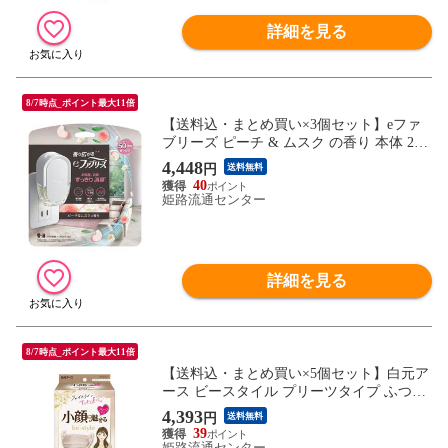
詳細を見る
8/7時点_ポイント最大11倍
【送料込・まとめ買い×3個セット】eファ
ブリーズ ピーチ & ムスク の香り 本体 26m
l
4,448
円
送料無料
40
姫路流通センター
詳細を見る
8/7時点_ポイント最大11倍
【送料込・まとめ買い×5個セット】白元ア
ース ビースタイル プリーツタイプ ふつう
サイズ ミルクティーベージュ 20枚入 不織
4,393
円
送料無料
布フィルター
39
姫路流通センター