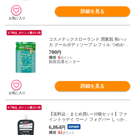
詳細を見る
8/7時点_ポイント最大11倍
コスメテックスローランド 潤素肌 和ハッ
カ クールボディソープ レフィル つめかえ
用 380mL
700
円
6
姫路流通センター
詳細を見る
8/7時点_ポイント最大11倍
【送料込・まとめ買い×10個セット】ファ
イントゥデイ ウーノ フォグバー しっかり
デザイン つめかえ用 80mL スタイリング剤
6,864
円
送料無料
ヘアスタイル
62