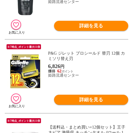
姫路流通センター
詳細を見る
8/7時点_ポイント最大11倍
P&G ジレット プロシールド 替刃 12個 カ
ミソリ替え刃
6,826
円
62
姫路流通センター
詳細を見る
8/7時点_ポイント最大11倍
【送料込・まとめ買い×12個セット】王子
ネピア 激吸収 キッチンタオル 4ロール 100