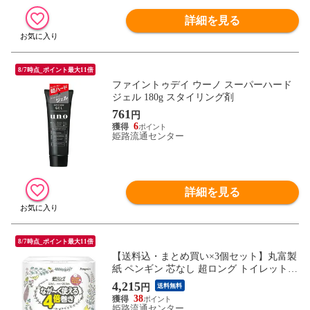
詳細を見る
8/7時点_ポイント最大11倍
ファイントゥデイ ウーノ スーパーハード
ジェル 180g スタイリング剤
761
円
6
姫路流通センター
詳細を見る
8/7時点_ポイント最大11倍
【送料込・まとめ買い×3個セット】丸富製
紙 ペンギン 芯なし 超ロング トイレットペ
ーパー パルプ 4倍巻き 200ｍ 4ロール シン
4,215
円
送料無料
グル 紙包装
38
姫路流通センター