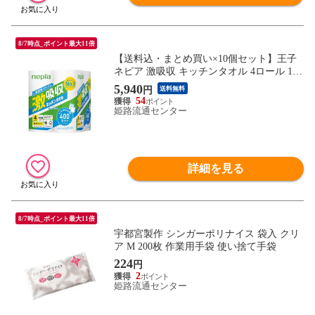
8/7時点_ポイント最大11倍
【送料込・まとめ買い×10個セット】王子
ネピア 激吸収 キッチンタオル 4ロール 100
カット キッチンペーパー
5,940
円
送料無料
54
姫路流通センター
詳細を見る
8/7時点_ポイント最大11倍
宇都宮製作 シンガーポリナイス 袋入 クリ
ア M 200枚 作業用手袋 使い捨て手袋
224
円
2
姫路流通センター