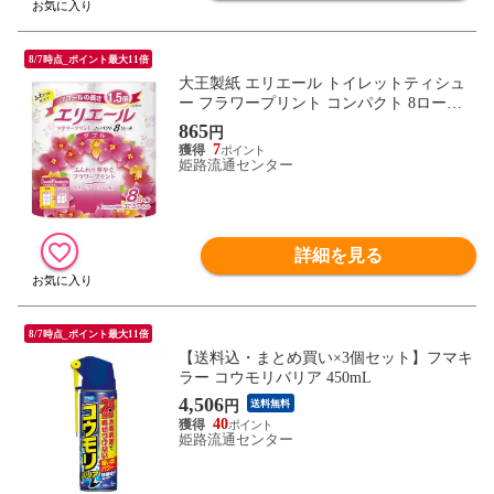
8/7時点_ポイント最大11倍
大王製紙 エリエール トイレットティシュ
ー フラワープリント コンパクト 8ロール
入 ダブル トイレットペーパー
865
円
7
姫路流通センター
詳細を見る
8/7時点_ポイント最大11倍
【送料込・まとめ買い×3個セット】フマキ
ラー コウモリバリア 450mL
4,506
円
送料無料
40
姫路流通センター