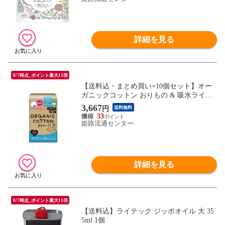
詳細を見る
8/7時点_ポイント最大11倍
【送料込・まとめ買い×10個セット】オー
ガニックコットン おりもの & 吸水ライナ
ー 10cc 24枚 コットンラボ
3,667
円
送料無料
33
姫路流通センター
詳細を見る
8/7時点_ポイント最大11倍
【送料込】ライテック ジッポオイル 大 35
5ml 1個