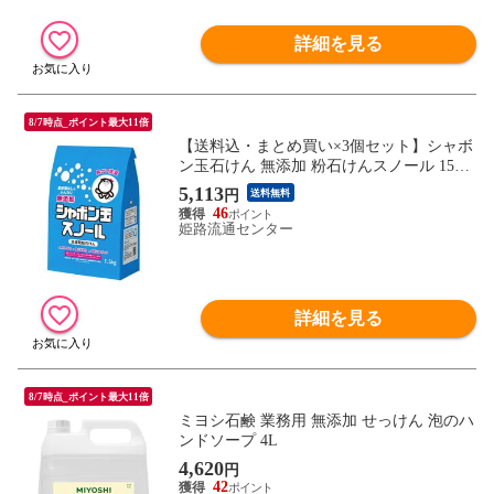
詳細を見る
8/7時点_ポイント最大11倍
【送料込・まとめ買い×3個セット】シャボ
ン玉石けん 無添加 粉石けんスノール 1500
g 洗濯用粉石けん
5,113
円
送料無料
46
姫路流通センター
詳細を見る
8/7時点_ポイント最大11倍
ミヨシ石鹸 業務用 無添加 せっけん 泡のハ
ンドソープ 4L
4,620
円
42