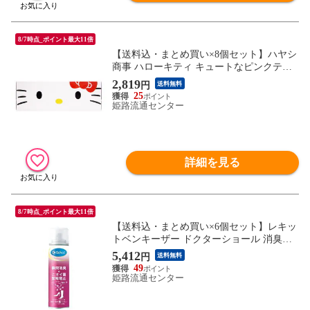
8/7時点_ポイント最大11倍
【送料込・まとめ買い×8個セット】ハヤシ
商事 ハローキティ キュートなピンクティ
シュ(300枚入(150組))
2,819
円
送料無料
25
姫路流通センター
詳細を見る
8/7時点_ポイント最大11倍
【送料込・まとめ買い×6個セット】レキッ
トベンキーザー ドクターショール 消臭・
抗菌 靴スプレーベビーパウダーの香り 150
5,412
円
送料無料
ml
49
姫路流通センター