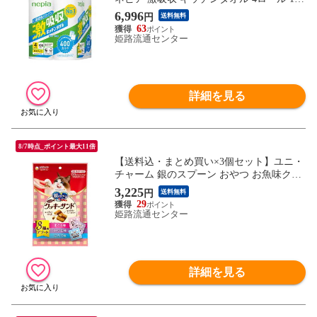
カット キッチンペーパー
6,996
円
送料無料
63
姫路流通センター
詳細を見る
8/7時点_ポイント最大11倍
【送料込・まとめ買い×3個セット】ユニ・
チャーム 銀のスプーン おやつ お魚味クッ
キーサンド 3種のアソート まぐろ & かつ
3,225
円
送料無料
お & ほたて味 120g 猫用おやつ
29
姫路流通センター
詳細を見る