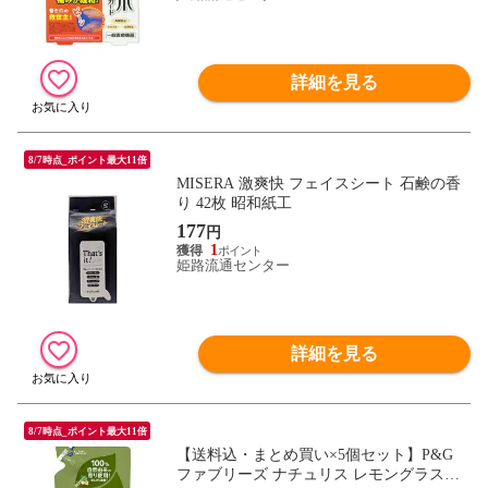
詳細を見る
8/7時点_ポイント最大11倍
MISERA 激爽快 フェイスシート 石鹸の香
り 42枚 昭和紙工
177
円
1
姫路流通センター
詳細を見る
8/7時点_ポイント最大11倍
【送料込・まとめ買い×5個セット】P&G
ファブリーズ ナチュリス レモングラス&