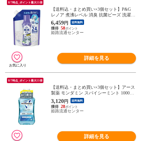
8/7時点_ポイント最大11倍
【送料込・まとめ買い×3個セット】P&G
レノア 煮沸レベル 消臭 抗菌ビーズ 洗濯槽
の防カビ クリーンフレッシュの香り つめ
6,459
円
送料無料
かえ用 特大 1040mL
58
姫路流通センター
詳細を見る
8/7時点_ポイント最大11倍
【送料込・まとめ買い×3個セット】アース
製薬 モンダミン スパイシーミント 1000ml
マウスウォッシュ
3,120
円
送料無料
28
姫路流通センター
詳細を見る