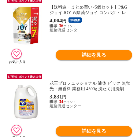
8/7時点_ポイント最大11倍
【送料込・まとめ買い×5個セット】P&G
ジョイ JOY W除菌ジョイ コンパクト レモ
ンの香り 超特大 つめかえ用 910ml
4,004
円
送料無料
36
姫路流通センター
詳細を見る
8/7時点_ポイント最大11倍
花王プロフェッショナル 液体 ビック 無蛍
光・無香料 業務用 4500g 洗たく用洗剤
3,831
円
34
姫路流通センター
詳細を見る