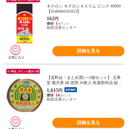
キクロン キクロンＡスリム ピンク #0909
【4548404101023】
162
円
1
姫路流通センター
詳細を見る
8/7時点_ポイント最大11倍
【送料込・まとめ買い×3個セット】 玉華
堂 菊月香 緑 徳用 20巻入 医薬部外品 蚊取
り線香
1,615
円
送料無料
14
姫路流通センター
詳細を見る