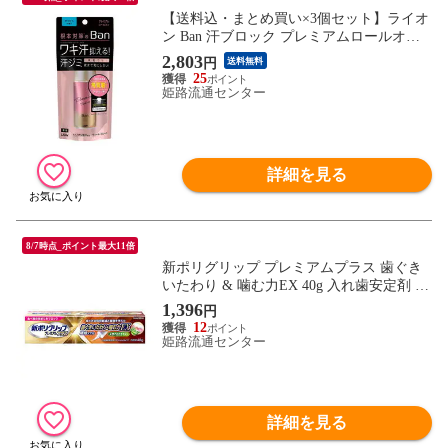
【送料込・まとめ買い×3個セット】ライオ
ン Ban 汗ブロック プレミアムロールオン
ウォータープルーフ せっけんの香り 40ml
2,803
円
送料無料
25
姫路流通センター
詳細を見る
8/7時点_ポイント最大11倍
新ポリグリップ プレミアムプラス 歯ぐき
いたわり & 噛む力EX 40g 入れ歯安定剤 ク
リームタイプ Haleonジャパン
1,396
円
12
姫路流通センター
詳細を見る