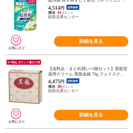
超消臭 みずみずしく香る フレッシュグリ
ーンの香り つめかえ用 超特大サイズ 1335
4,514
円
送料無料
mL P&G 柔軟剤
41
姫路流通センター
詳細を見る
8/7時点_ポイント最大11倍
【送料込・まとめ買い×3個セット】黒龍堂
薬用クリーム 黒龍金線 70g フェイスクリ
ーム
4,475
円
送料無料
40
姫路流通センター
詳細を見る