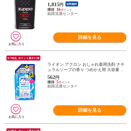
1,815
円
送料無料
16
姫路流通センター
詳細を見る
8/7時点_ポイント最大11倍
ライオン アクロン おしゃれ着用洗剤 ナチ
ュラルソープの香り つめかえ用 大容量 85
0ml 柔軟成分入 洗たく用洗剤
562
円
5
姫路流通センター
詳細を見る
8/7時点_ポイント最大11倍