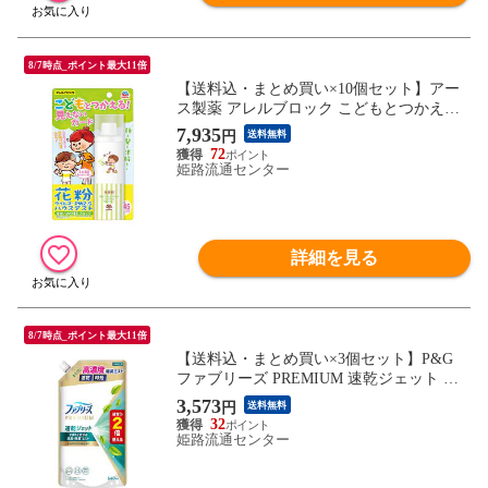
8/7時点_ポイント最大11倍
【送料込・まとめ買い×10個セット】アー
ス製薬 アレルブロック こどもとつかえる
花粉ガードスプレー 75ml
7,935
円
送料無料
72
姫路流通センター
詳細を見る
8/7時点_ポイント最大11倍
【送料込・まとめ買い×3個セット】P&G
ファブリーズ PREMIUM 速乾ジェット ふ
んわりおひさまの香り つめかえ用 特大サ
3,573
円
送料無料
イズ 640mL
32
姫路流通センター