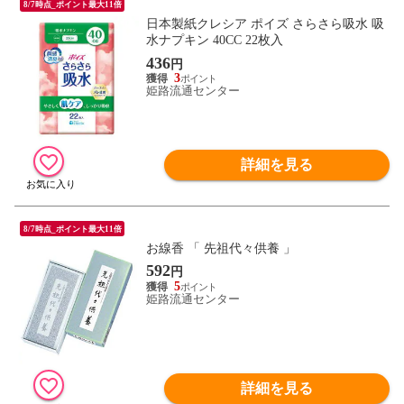
8/7時点_ポイント最大11倍
日本製紙クレシア ポイズ さらさら吸水 吸
水ナプキン 40CC 22枚入
436
円
3
姫路流通センター
詳細を見る
8/7時点_ポイント最大11倍
お線香 「 先祖代々供養 」
592
円
5
姫路流通センター
詳細を見る