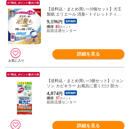
8/7時点_ポイント最大11倍
【送料込・まとめ買い×10個セット】大王
製紙 エリエール 消臭+ トイレットティシ
ュー 芯からしっかり香るフレッシュクリア
9,196
円
送料無料
の香り コンパクト 8ロール入 ダブル トイ
83
レットペーパー
姫路流通センター
詳細を見る
8/7時点_ポイント最大11倍
【送料込・まとめ買い×3個セット】ジョン
ソン カビキラー お風呂に置くだけ 防カビ
ジェル さわやかなフレッシュガーデンの香
4,074
円
送料無料
り つけかえ用 2個入
37
姫路流通センター
詳細を見る