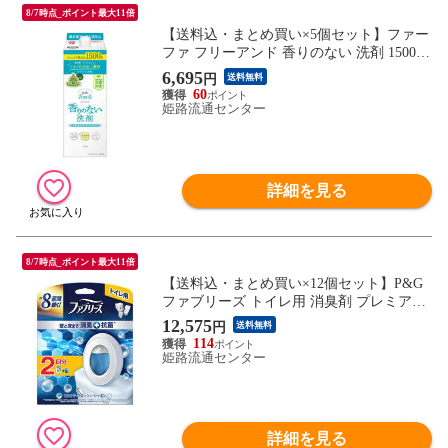
8/7時点_ポイント最大11倍
【送料込・まとめ買い×5個セット】ファー
ファ フリーアンド 香りのない 洗剤 1500g
詰替用 洗濯用洗剤
6,695
円
送料無料
60
姫路流通センター
詳細を見る
8/7時点_ポイント最大11倍
【送料込・まとめ買い×12個セット】P&G
ファブリーズ トイレ用 消臭剤 プレミアム
シリーズ 抗菌 ウルトラフレッシュシャボ
12,575
円
送料無料
ン 本体 + 詰替
114
姫路流通センター
詳細を見る