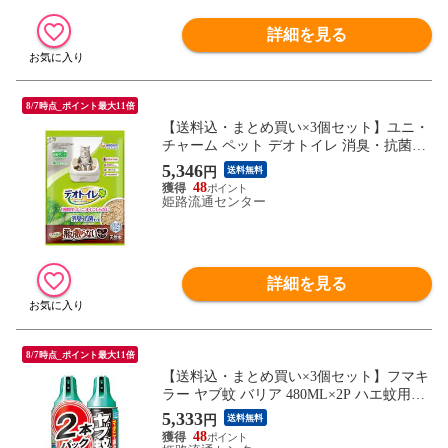
詳細を見る
8/7時点_ポイント最大11倍
【送料込・まとめ買い×3個セット】ユニ・
チャーム ペット デオトイレ 消臭・抗菌チ
ップ 天然木 飛び散らない ねこ型チップ 4L
5,346
円
送料無料
48
姫路流通センター
詳細を見る
8/7時点_ポイント最大11倍
【送料込・まとめ買い×3個セット】フマキ
ラー ヤブ蚊 バリア 480ML×2P ハエ蚊用エ
アゾール
5,333
円
送料無料
48