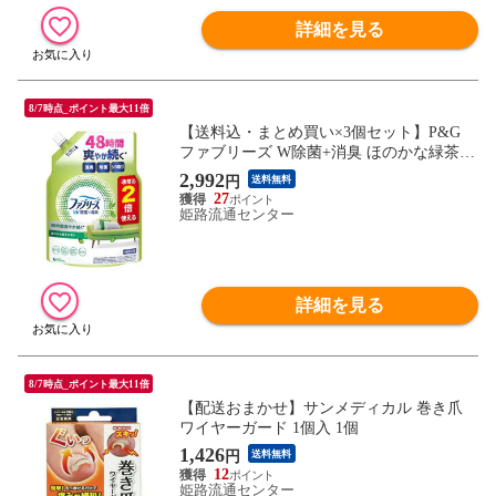
詳細を見る
8/7時点_ポイント最大11倍
【送料込・まとめ買い×3個セット】P&G
ファブリーズ W除菌+消臭 ほのかな緑茶の
香り つめかえ用 特大サイズ 640mL
2,992
円
送料無料
27
姫路流通センター
詳細を見る
8/7時点_ポイント最大11倍
【配送おまかせ】サンメディカル 巻き爪
ワイヤーガード 1個入 1個
1,426
円
送料無料
12
姫路流通センター