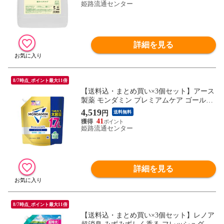
姫路流通センター
詳細を見る
8/7時点_ポイント最大11倍
【送料込・まとめ買い×3個セット】アース
製薬 モンダミン プレミアムケア ゴールド
ミント パウチつめかえ 大容量 1.7L マウス
4,519
円
送料無料
ウォッシュ
41
姫路流通センター
詳細を見る
8/7時点_ポイント最大11倍
【送料込・まとめ買い×3個セット】レノア