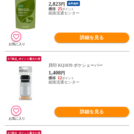
ジンジャー つめかえ用 320ml
2,823
円
送料無料
25
姫路流通センター
詳細を見る
8/7時点_ポイント最大11倍
貝印 KQ1839 ポケシェーバー
1,408
円
12
姫路流通センター
詳細を見る
8/7時点_ポイント最大11倍