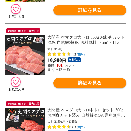
詳細を見る
8/6時点_ポイント最大11倍
大間産 本マグロ大トロ 150g お刺身カット
済み 自然解凍OK 送料無料 〈om1〉[[大間
産本鮪大トロ]
大トロ150g
4.3
(8件)
10,980
円
送料込み
101
まぐろ処一条
詳細を見る
8/6時点_ポイント最大11倍
大間産 本マグロ大トロ中トロセット 300g
お刺身カット済み 自然解凍OK 送料無料
〈om1〉[[大間産本鮪_大トロ中トロセッ
大トロ150g,中トロ150g
ト]
4.3
(8件)