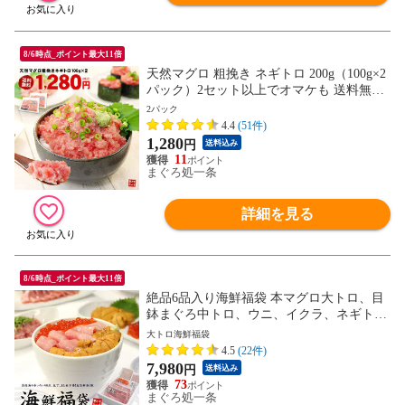
8/6時点_ポイント最大11倍
天然マグロ 粗挽き ネギトロ 200g（100g×2
パック）2セット以上でオマケも 送料無料
〈nd1〉[[ネギトロ100g-2p]
2パック
4.4
(51件)
1,280
円
送料込み
11
まぐろ処一条
詳細を見る
8/6時点_ポイント最大11倍
絶品6品入り海鮮福袋 本マグロ大トロ、目
鉢まぐろ中トロ、ウニ、イクラ、ネギト
ロ、づけ 送料無料〈st1〉[[海鮮福袋]
大トロ海鮮福袋
4.5
(22件)
7,980
円
送料込み
73
まぐろ処一条