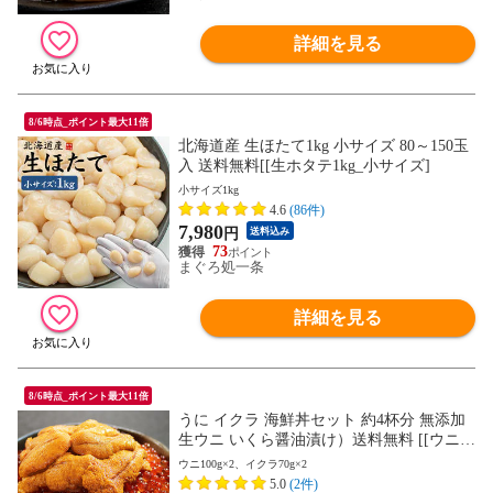
詳細を見る
8/6時点_ポイント最大11倍
北海道産 生ほたて1kg 小サイズ 80～150玉
入 送料無料[[生ホタテ1kg_小サイズ]
小サイズ1kg
4.6
(86件)
7,980
円
送料込み
73
まぐろ処一条
詳細を見る
8/6時点_ポイント最大11倍
うに イクラ 海鮮丼セット 約4杯分 無添加
生ウニ いくら醤油漬け）送料無料 [[ウニイ
クラセット-2p]
ウニ100g×2、イクラ70g×2
5.0
(2件)