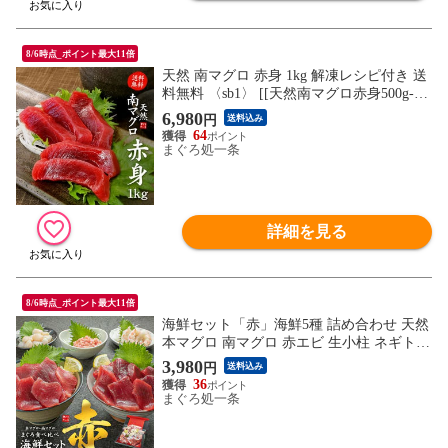
8/6時点_ポイント最大11倍
天然 南マグロ 赤身 1kg 解凍レシピ付き 送
料無料 〈sb1〉 [[天然南マグロ赤身500g-2
p]
6,980
円
送料込み
64
まぐろ処一条
詳細を見る
8/6時点_ポイント最大11倍
海鮮セット「赤」海鮮5種 詰め合わせ 天然
本マグロ 南マグロ 赤エビ 生小柱 ネギト
ロ 送料無料 海鮮丼 お刺身 手巻き寿司 [[海
3,980
円
送料込み
鮮セット赤]
36
まぐろ処一条