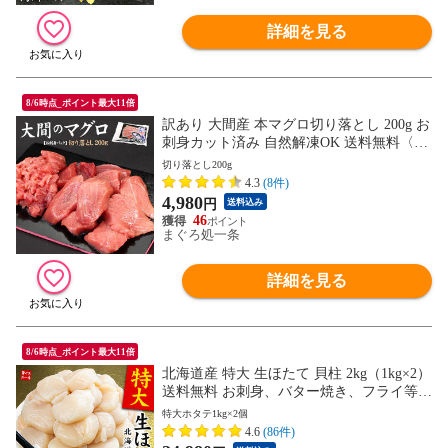
詳細を見る
8/6時点_ポイント最大11倍
訳あり 大間産 本マグロ切り落とし 200g お
刺身カット済み 自然解凍OK 送料無料〈om
1〉yd9[[大間産本鮪切り落とし]
切り落とし200g
4.3
(8件)
4,980
円
送料込み
46
まぐろ処一条
詳細を見る
8/6時点_ポイント最大11倍
北海道産 特大 生ほたて 貝柱 2kg（1kg×2）
送料無料 お刺身、バター焼き、フライ等に
大活躍[[特大ホタテ1kg-2p]
特大ホタテ1kg×2個
4.6
(86件)