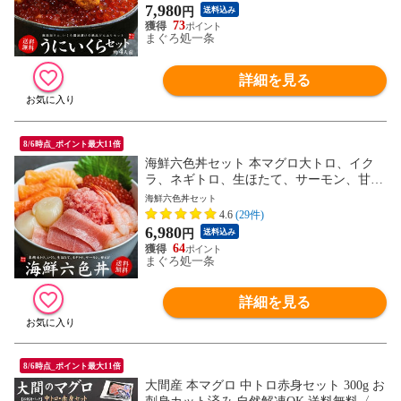
7,980
円
送料込み
73
まぐろ処一条
詳細を見る
8/6時点_ポイント最大11倍
海鮮六色丼セット 本マグロ大トロ、イク
ラ、ネギトロ、生ほたて、サーモン、甘え
び 海の幸6品詰め合わせ 送料無料〈rsd1〉y
海鮮六色丼セット
d5[[海鮮六色丼]
4.6
(29件)
6,980
円
送料込み
64
まぐろ処一条
詳細を見る
8/6時点_ポイント最大11倍
大間産 本マグロ 中トロ赤身セット 300g お