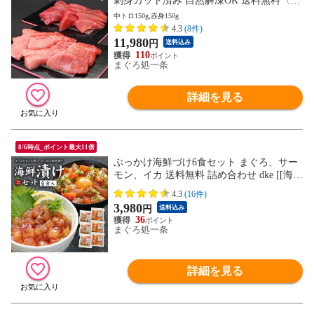
刺身カット済み 自然解凍OK 送料無料〈om
1〉[[大間産本鮪_中トロ赤身セット]
中トロ150g,赤身150g
4.3
(8件)
11,980
円
送料込み
110
まぐろ処一条
詳細を見る
8/6時点_ポイント最大11倍
ぶっかけ海鮮づけ6食セット まぐろ、サー
モン、イカ 送料無料 詰め合わせ dke [[海鮮
漬け6食セット]
4.3
(16件)
3,980
円
送料込み
36
まぐろ処一条
詳細を見る