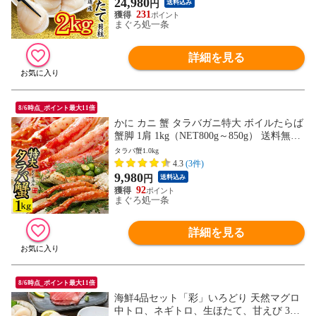
24,980
円
送料込み
231
まぐろ処一条
詳細を見る
8/6時点_ポイント最大11倍
かに カニ 蟹 タラバガニ特大 ボイルたらば
蟹脚 1肩 1kg（NET800g～850g） 送料無料
[[ボイルタラバ蟹1kg]
タラバ蟹1.0kg
4.3
(3件)
9,980
円
送料込み
92
まぐろ処一条
詳細を見る
8/6時点_ポイント最大11倍
海鮮4品セット「彩」いろどり 天然マグロ
中トロ、ネギトロ、生ほたて、甘えび 3～4