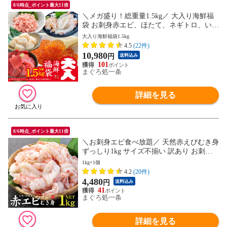
8/6時点_ポイント最大11倍
＼メガ盛り！総重量1.5kg／ 大入り海鮮福
袋 お刺身赤エビ、ほたて、ネギトロ、いく
ら、天然南マグロ 海の幸5品詰め合わせ 送
大入り海鮮福袋1.5kg
料無料 メガ盛り〈dfk1〉yd9[[dショッピン
4.5
(22件)
グ限定福袋]
10,980
円
送料込み
101
まぐろ処一条
詳細を見る
8/6時点_ポイント最大11倍
＼お刺身エビ食べ放題／ 天然赤えびむき身
ずっしり1kg サイズ不揃い 訳あり お刺身O
K エビチリ 天ぷら 送料無料[[赤エビ剥き身
1kg×1個
1kg]
4.2
(20件)
4,480
円
送料込み
41
まぐろ処一条
詳細を見る