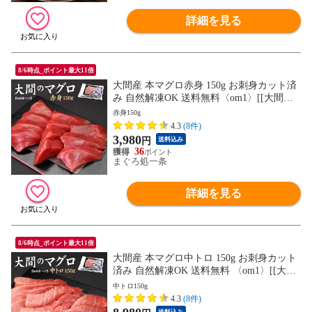
詳細を見る
8/6時点_ポイント最大11倍
大間産 本マグロ赤身 150g お刺身カット済
み 自然解凍OK 送料無料〈om1〉[[大間産
本鮪赤身]
赤身150g
4.3
(8件)
3,980
円
送料込み
36
まぐろ処一条
詳細を見る
8/6時点_ポイント最大11倍
大間産 本マグロ中トロ 150g お刺身カット
済み 自然解凍OK 送料無料 〈om1〉[[大間
産本鮪中トロ]
中トロ150g
4.3
(8件)