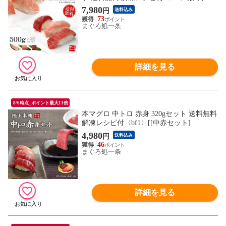
セット]
7,980
円
送料込み
73
まぐろ処一条
詳細を見る
8/6時点_ポイント最大11倍
本マグロ 中トロ 赤身 320gセット 送料無料
解凍レシピ付〈bf1〉[[中赤セット]
4,980
円
送料込み
46
まぐろ処一条
詳細を見る