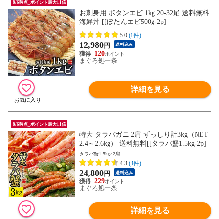
8/6時点_ポイント最大11倍
お刺身用 ボタンエビ 1kg 20-32尾 送料無料
海鮮丼 [[ぼたんエビ500g-2p]
5.0
(1件)
12,980
円
送料込み
120
まぐろ処一条
詳細を見る
8/6時点_ポイント最大11倍
特大 タラバガニ 2肩 ずっしり計3kg（NET
2.4～2.6kg） 送料無料[[タラバ蟹1.5kg-2p]
タラバ蟹1.5kg×2肩
4.3
(3件)
24,800
円
送料込み
229
まぐろ処一条
詳細を見る