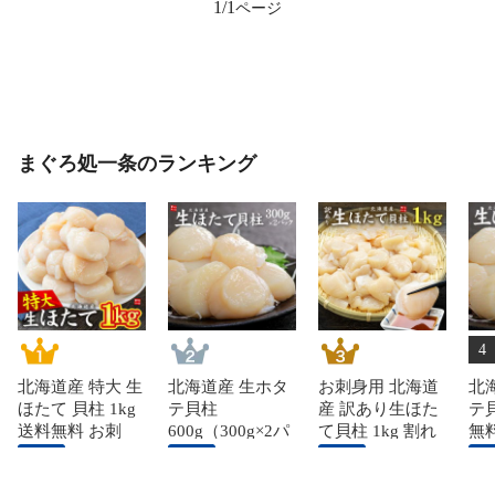
1/1
まぐろ処一条のランキング
4
北海道産 特大 生
北海道産 生ホタ
お刺身用 北海道
北
ほたて 貝柱 1kg
テ貝柱
産 訳あり生ほた
テ貝
送料無料 お刺
600g（300g×2パ
て貝柱 1kg 割れ
無
身、バター焼
ック） お刺身 送
欠け 不揃い 送料
ラ
送料込み
送料込み
送料込み
送料
き、フライ等に
料無料 [[生ほた
無料 海鮮丼 手巻
すい
12,980
円
6,980
円
8,480
円