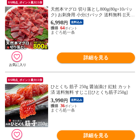
8/6時点_ポイント最大11倍
天然本マグロ 切り落とし800g(80g×10パッ
ク) お刺身用 小分けパック 送料無料 [[天然
本マグロ切り落とし80g-10p]
6,998
円
送料込み
64
まぐろ処一条
詳細を見る
8/6時点_ポイント最大11倍
ひとくち 筋子 250g 醤油漬け 紅鮭 カット
済 送料無料 すじこ[[ひとくち筋子250g]
3,990
円
送料込み
36
まぐろ処一条
詳細を見る