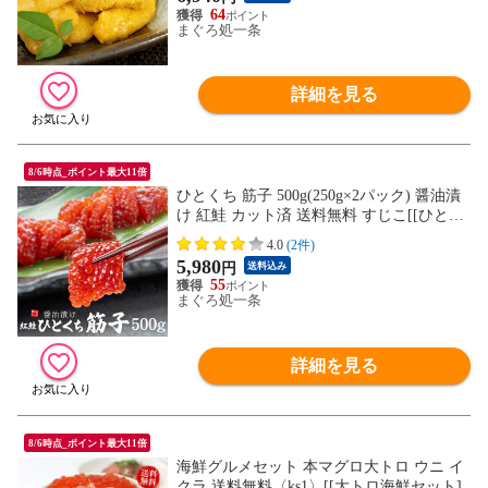
64
まぐろ処一条
詳細を見る
8/6時点_ポイント最大11倍
ひとくち 筋子 500g(250g×2パック) 醤油漬
け 紅鮭 カット済 送料無料 すじこ[[ひとく
ち筋子250g-2p]
4.0
(2件)
5,980
円
送料込み
55
まぐろ処一条
詳細を見る
8/6時点_ポイント最大11倍
海鮮グルメセット 本マグロ大トロ ウニ イ
クラ 送料無料〈ks1〉[[大トロ海鮮セット]