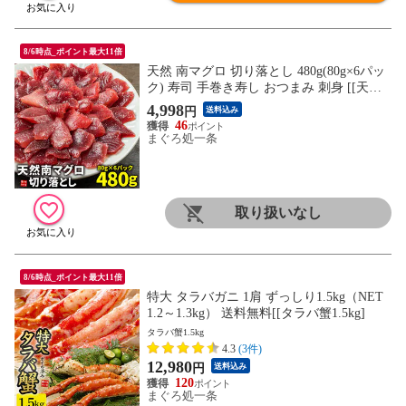
8/6時点_ポイント最大11倍
天然 南マグロ 切り落とし 480g(80g×6パッ
ク) 寿司 手巻き寿し おつまみ 刺身 [[天然
ミナミ鮪切落しセット]
4,998
円
送料込み
46
まぐろ処一条
取り扱いなし
8/6時点_ポイント最大11倍
特大 タラバガニ 1肩 ずっしり1.5kg（NET
1.2～1.3kg） 送料無料[[タラバ蟹1.5kg]
タラバ蟹1.5kg
4.3
(3件)
12,980
円
送料込み
120
まぐろ処一条