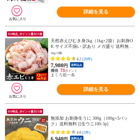
詳細を見る
8/6時点_ポイント最大11倍
天然赤えびむき身2kg（1kg×2袋）お刺身O
K サイズ不揃い 訳あり メガ盛り 送料無料
[[赤エビ剥き身1kg-2p]
1kg×2個
4.2
(20件)
7,980
円
送料込み
73
まぐろ処一条
詳細を見る
8/6時点_ポイント最大11倍
無添加 お刺身生うに 300g（100g×3パッ
ク）送料無料 [[生ウニ100-3p]
4.0
(2件)
6,940
円
送料込み