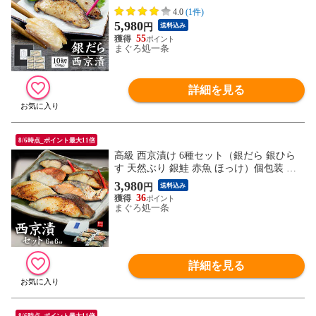
京漬け10切セット]
4.0
(1件)
5,980
円
送料込み
55
まぐろ処一条
詳細を見る
8/6時点_ポイント最大11倍
高級 西京漬け 6種セット（銀だら 銀ひら
す 天然ぶり 銀鮭 赤魚 ほっけ）個包装 化
粧箱付 送料無料 [[西京漬け6種セット]
3,980
円
送料込み
36
まぐろ処一条
詳細を見る
8/6時点_ポイント最大11倍