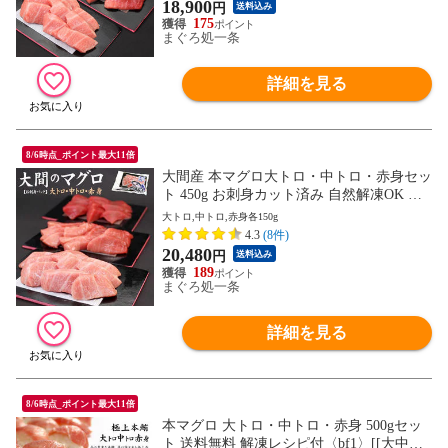
18,900
円
送料込み
175
まぐろ処一条
詳細を見る
8/6時点_ポイント最大11倍
大間産 本マグロ大トロ・中トロ・赤身セッ
ト 450g お刺身カット済み 自然解凍OK 送
料無料〈om1〉[[大間産本鮪_大中赤セッ
大トロ,中トロ,赤身各150g
ト]
4.3
(8件)
20,480
円
送料込み
189
まぐろ処一条
詳細を見る
8/6時点_ポイント最大11倍
本マグロ 大トロ・中トロ・赤身 500gセッ
ト 送料無料 解凍レシピ付〈bf1〉[[大中赤