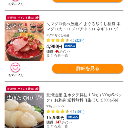
8/6時点_ポイント最大11倍
＼マグロ食べ放題／ まぐろ尽くし福袋 本
マグロ大トロ メバチ中トロ ネギトロ づけ
送料無料〈ds1〉[[マグロ尽くし福袋]
マグロ尽くし福袋
4.5
(22件)
4,980
円
送料込み
46
まぐろ処一条
詳細を見る
8/6時点_ポイント最大11倍
北海道産 生ホタテ貝柱 1.5kg（300g×5パッ
ク）お刺身 送料無料 [[生ほたて300g-5p]
300gセット×5
4.2
(10件)
15,980
円
送料込み
147
まぐろ処一条