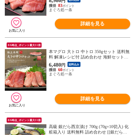
8,980
円
送料込み
83
まぐろ処一条
詳細を見る
8/6時点_ポイント最大11倍
本マグロ 大トロ 中トロ 350gセット 送料無
料 解凍レシピ付 詰め合わせ 海鮮セット
〈bf1〉[[大中セット]
6,480
円
送料込み
60
まぐろ処一条
詳細を見る
8/6時点_ポイント最大11倍
高級 銀だら西京漬け 700g (70g×10切入) 化
粧箱入り 送料無料 詰め合わせ [[銀だら西