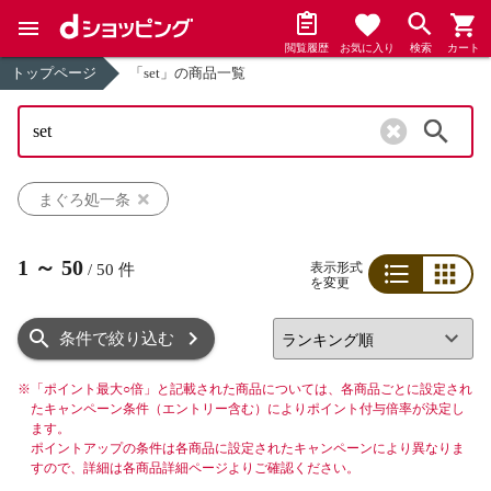
閲覧履歴
お気に入り
検索
カート
トップページ
「set」の商品一覧
検索
まぐろ処一条
1
～
50
表示形式
/
50
件
を変更
リスト
グリッド
条件で絞り込む
※
「ポイント最大○倍」と記載された商品については、各商品ごとに設定され
たキャンペーン条件（エントリー含む）によりポイント付与倍率が決定し
ます。
ポイントアップの条件は各商品に設定されたキャンペーンにより異なりま
すので、詳細は各商品詳細ページよりご確認ください。