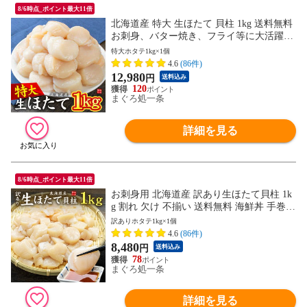
8/6時点_ポイント最大11倍
北海道産 特大 生ほたて 貝柱 1kg 送料無料
お刺身、バター焼き、フライ等に大活躍
[[特大ホタテ1kg]
特大ホタテ1kg×1個
4.6
(86件)
12,980
円
送料込み
120
まぐろ処一条
詳細を見る
8/6時点_ポイント最大11倍
お刺身用 北海道産 訳あり生ほたて貝柱 1k
g 割れ 欠け 不揃い 送料無料 海鮮丼 手巻き
寿し[[訳ありホタテ1kg]
訳ありホタテ1kg×1個
4.6
(86件)
8,480
円
送料込み
78
まぐろ処一条
詳細を見る