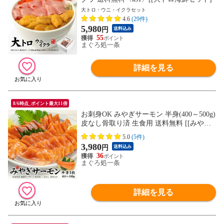
大トロ・ウニ・イクラセット
4.6
(29件)
5,980
円
送料込み
55
まぐろ処一条
詳細を見る
8/6時点_ポイント最大11倍
お刺身OK みやぎサーモン 半身(400～500g)
皮なし骨取り済 生食用 送料無料 [[みやぎ
サーモン]
5.0
(5件)
3,980
円
送料込み
36
まぐろ処一条
詳細を見る