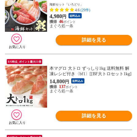
人前 自然解凍OK 送料無料〈ird1〉yd9[[海
海鮮セット「いろどり」
鮮セット彩いろどり]
4.6
(29件)
4,980
円
送料込み
46
まぐろ処一条
詳細を見る
8/6時点_ポイント最大11倍
本マグロ 大トロ ずっしり1kg 送料無料 解
凍レシピ付き〈bf1〉[[BF大トロセット1kg]
14,800
円
送料込み
137
まぐろ処一条
詳細を見る