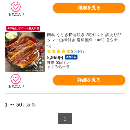
詳細を見る
8/6時点_ポイント最大11倍
国産 うなぎ長蒲焼き 2尾セット 訳あり品
タレ・山椒付き 送料無料〈ue1〉[[ウナギ
長蒲焼き-2p]
2尾
5.0
(1件)
5,960
円
送料込み
55
まぐろ処一条
詳細を見る
1
～
50
/
50
件
1