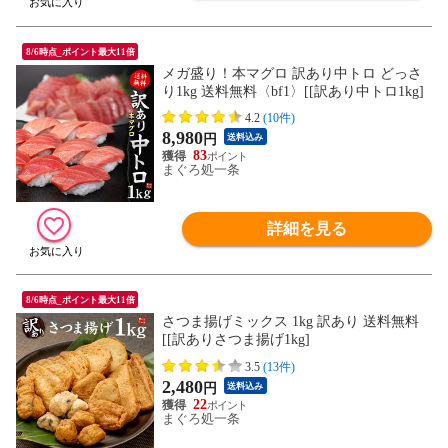
8/6時点_ポイント最大11倍
メガ盛り！本マグロ 訳あり中トロ どっさ
り1kg 送料無料〈bf1〉[[訳あり中トロ1kg]
4.2
(10件)
8,980
円
送料込み
83
まぐろ処一条
詳細を見る
8/6時点_ポイント最大11倍
さつま揚げミックス 1kg 訳あり 送料無料
[[訳ありさつま揚げ1kg]
3.5
(13件)
2,480
円
送料込み
22
まぐろ処一条