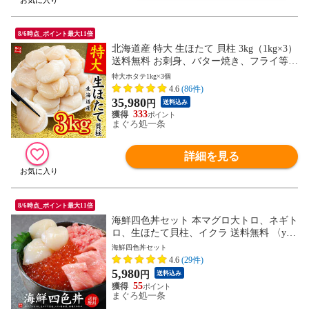
8/6時点_ポイント最大11倍
北海道産 特大 生ほたて 貝柱 3kg（1kg×3）
送料無料 お刺身、バター焼き、フライ等に
大活躍 [[特大ホタテ1kg-3p]
特大ホタテ1kg×3個
4.6
(86件)
35,980
円
送料込み
333
まぐろ処一条
詳細を見る
8/6時点_ポイント最大11倍
海鮮四色丼セット 本マグロ大トロ、ネギト
ロ、生ほたて貝柱、イクラ 送料無料 〈ysd
1〉[[海鮮四色丼]
海鮮四色丼セット
4.6
(29件)
5,980
円
送料込み
55
まぐろ処一条