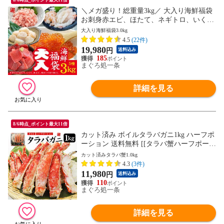
＼メガ盛り！総重量3kg／ 大入り海鮮福袋
お刺身赤エビ、ほたて、ネギトロ、いく
ら、天然南マグロ 海の幸5品詰め合わせ 送
大入り海鮮福袋3.0kg
料無料 メガ盛り〈dfk1〉yd9[[dショッピン
4.5
(22件)
グ限定福袋-2p]
19,980
円
送料込み
185
まぐろ処一条
詳細を見る
8/6時点_ポイント最大11倍
カット済み ボイルタラバガニ1kg ハーフポ
ーション 送料無料 [[タラバ蟹ハーフポーシ
ョン1kg]
カット済みタラバ蟹1.0kg
4.3
(3件)
11,980
円
送料込み
110
まぐろ処一条
詳細を見る