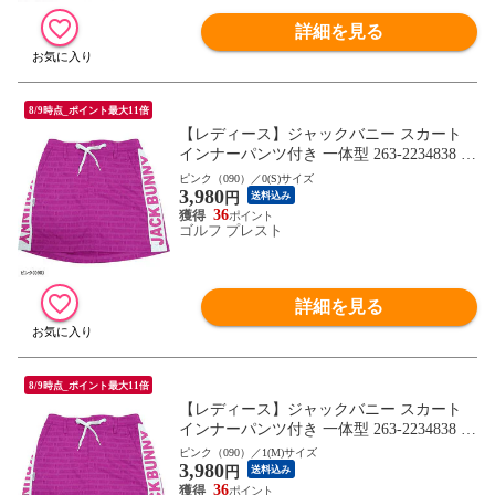
詳細を見る
8/9時点_ポイント最大11倍
【レディース】ジャックバニー スカート
インナーパンツ付き 一体型 263-2234838 20
22年モデル ゴルフウェア ボトムス Jack Bu
ピンク（090）／0(S)サイズ
3,980
nny!! ジャックバニー!! 女性用
円
送料込み
36
ゴルフ プレスト
詳細を見る
8/9時点_ポイント最大11倍
【レディース】ジャックバニー スカート
インナーパンツ付き 一体型 263-2234838 20
22年モデル ゴルフウェア ボトムス Jack Bu
ピンク（090）／1(M)サイズ
3,980
nny!! ジャックバニー!! 女性用
円
送料込み
36