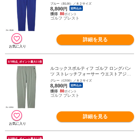
スター保温パンツ メンズ LG5FLP53M 9分
ブルー（BL00）／８２サイズ
8,800
丈 武井壮着用 ボトムス 2025年秋冬 le coq s
円
送料込み
portif
80
ゴルフ プレスト
詳細を見る
8/9時点_ポイント最大11倍
ルコックスポルティフ ゴルフ ロングパン
ツ ストレッチフォーサー ウエストアジャ
スター保温パンツ メンズ LG5FLP53M 9分
グレー（GY00）／８２サイズ
8,800
丈 武井壮着用 ボトムス 2025年秋冬 le coq s
円
送料込み
portif
80
ゴルフ プレスト
詳細を見る
8/9時点_ポイント最大11倍