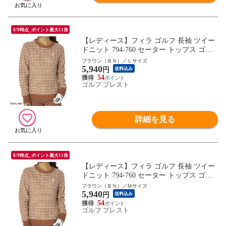
8/9時点_ポイント最大11倍
【レディース】フィラ ゴルフ 長袖 ツイー
ドニット 794-760 セーター トップス ゴル
フウェア 秋冬モデル FILA GOLF 秋冬ウェ
ブラウン（ＢＮ）／Ｌサイズ
5,940
ア 794760 女性用
円
送料込み
54
ゴルフ プレスト
詳細を見る
8/9時点_ポイント最大11倍
【レディース】フィラ ゴルフ 長袖 ツイー
ドニット 794-760 セーター トップス ゴル
フウェア 秋冬モデル FILA GOLF 秋冬ウェ
ブラウン（ＢＮ）／Ｍサイズ
5,940
ア 794760 女性用
円
送料込み
54
ゴルフ プレスト