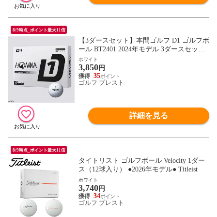
8/9時点_ポイント最大11倍
【3ダースセット】本間ゴルフ D1 ゴルフボ
ール BT2401 2024年モデル 3ダースセット
（36球） HONMA GOLF ホワイト
ホワイト
3,850
円
35
ゴルフ プレスト
詳細を見る
8/9時点_ポイント最大11倍
タイトリスト ゴルフボール Velocity 1ダー
ス（12球入り） ●2026年モデル● Titleist
ホワイト
3,740
円
34
ゴルフ プレスト