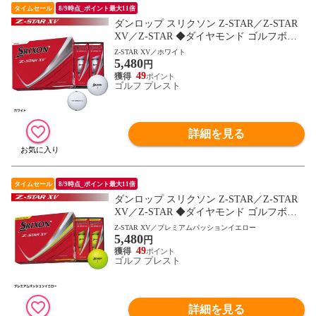
タイムセール
8/9時点_ポイント最大11倍
ダンロップ スリクソン Z-STAR／Z-STAR
XV／Z-STAR ◆ダイヤモンド ゴルフボー
ル 1ダース（12球） 2025年モデル DUNLO
Z-STAR XV／ホワイト
5,480
P 日本正規品
円
49
ゴルフ プレスト
詳細を見る
タイムセール
8/9時点_ポイント最大11倍
ダンロップ スリクソン Z-STAR／Z-STAR
XV／Z-STAR ◆ダイヤモンド ゴルフボー
ル 1ダース（12球） 2025年モデル DUNLO
Z-STAR XV／プレミアムパッションイエロー
5,480
P 日本正規品
円
49
ゴルフ プレスト
詳細を見る