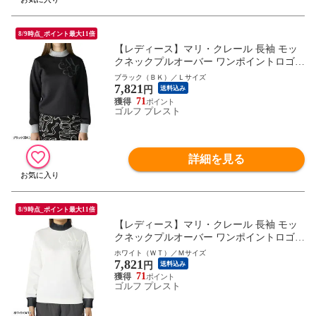
8/9時点_ポイント最大11倍
【レディース】マリ・クレール 長袖 モッ
クネックプルオーバー ワンポイントロゴ 7
35-550 ゴルフウェア トップス カットソー
ブラック（ＢＫ）／Ｌサイズ
7,821
トレーナー 2025年秋冬 735550 marie claire
円
送料込み
71
ゴルフ プレスト
詳細を見る
8/9時点_ポイント最大11倍
【レディース】マリ・クレール 長袖 モッ
クネックプルオーバー ワンポイントロゴ 7
35-550 ゴルフウェア トップス カットソー
ホワイト（ＷＴ）／Ｍサイズ
7,821
トレーナー 2025年秋冬 735550 marie claire
円
送料込み
71
ゴルフ プレスト