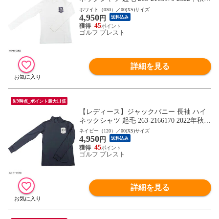
モデル 秋冬ウェア ゴルフウェア Jack Bunn
ホワイト（030）／00(XS)サイズ
4,950
y!! ジャックバニー!! 女性用
円
送料込み
45
ゴルフ プレスト
詳細を見る
8/9時点_ポイント最大11倍
【レディース】ジャックバニー 長袖 ハイ
ネックシャツ 起毛 263-2166170 2022年秋冬
モデル 秋冬ウェア ゴルフウェア Jack Bunn
ネイビー（120）／00(XS)サイズ
4,950
y!! ジャックバニー!! 女性用
円
送料込み
45
ゴルフ プレスト
詳細を見る