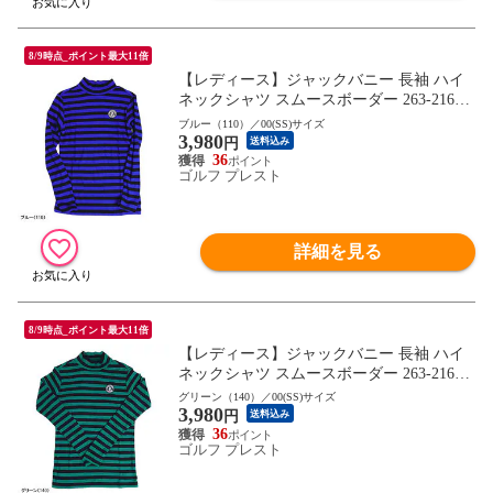
8/9時点_ポイント最大11倍
【レディース】ジャックバニー 長袖 ハイ
ネックシャツ スムースボーダー 263-21660
38 2021年秋冬モデル ゴルフウェア トップ
ブルー（110）／00(SS)サイズ
3,980
ス 秋冬ウェア Jack Bunny!! ジャックバニ
円
送料込み
ー!!
36
ゴルフ プレスト
詳細を見る
8/9時点_ポイント最大11倍
【レディース】ジャックバニー 長袖 ハイ
ネックシャツ スムースボーダー 263-21660
38 2021年秋冬モデル ゴルフウェア トップ
グリーン（140）／00(SS)サイズ
3,980
ス 秋冬ウェア Jack Bunny!! ジャックバニ
円
送料込み
ー!!
36
ゴルフ プレスト