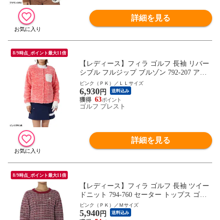
詳細を見る
8/9時点_ポイント最大11倍
【レディース】フィラ ゴルフ 長袖 リバー
シブル フルジップ ブルゾン 792-207 アウ
ター ジャケット ゴルフウェア 秋冬モデル
ピンク（ＰＫ）／ＬＬサイズ
6,930
FILA GOLF 秋冬ウェア 792207 女性用
円
送料込み
63
ゴルフ プレスト
詳細を見る
8/9時点_ポイント最大11倍
【レディース】フィラ ゴルフ 長袖 ツイー
ドニット 794-760 セーター トップス ゴル
フウェア 秋冬モデル FILA GOLF 秋冬ウェ
ピンク（ＰＫ）／Ｍサイズ
5,940
ア 794760 女性用
円
送料込み