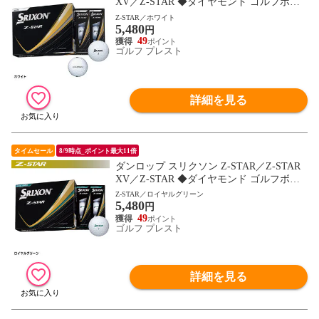
XV／Z-STAR ◆ダイヤモンド ゴルフボー
ル 1ダース（12球） 2025年モデル DUNLO
Z-STAR／ホワイト
5,480
P 日本正規品
円
49
ゴルフ プレスト
詳細を見る
タイムセール
8/9時点_ポイント最大11倍
ダンロップ スリクソン Z-STAR／Z-STAR
XV／Z-STAR ◆ダイヤモンド ゴルフボー
ル 1ダース（12球） 2025年モデル DUNLO
Z-STAR／ロイヤルグリーン
5,480
P 日本正規品
円
49
ゴルフ プレスト
詳細を見る