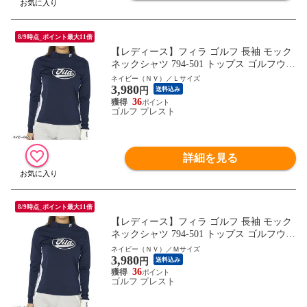
8/9時点_ポイント最大11倍
【レディース】フィラ ゴルフ 長袖 モック
ネックシャツ 794-501 トップス ゴルフウェ
ア 秋冬モデル FILA GOLF 秋冬ウェア 794
ネイビー（ＮＶ）／Ｌサイズ
3,980
501 女性用 UVカット 保温
円
送料込み
36
ゴルフ プレスト
詳細を見る
8/9時点_ポイント最大11倍
【レディース】フィラ ゴルフ 長袖 モック
ネックシャツ 794-501 トップス ゴルフウェ
ア 秋冬モデル FILA GOLF 秋冬ウェア 794
ネイビー（ＮＶ）／Ｍサイズ
3,980
501 女性用 UVカット 保温
円
送料込み
36
ゴルフ プレスト