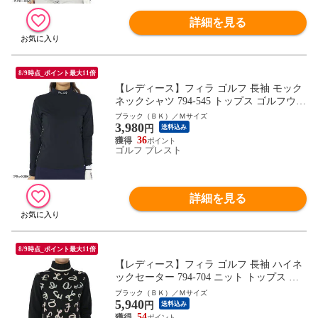
詳細を見る
8/9時点_ポイント最大11倍
【レディース】フィラ ゴルフ 長袖 モック
ネックシャツ 794-545 トップス ゴルフウェ
ア 秋冬モデル FILA GOLF 秋冬ウェア 794
ブラック（ＢＫ）／Ｍサイズ
3,980
545 女性用
円
送料込み
36
ゴルフ プレスト
詳細を見る
8/9時点_ポイント最大11倍
【レディース】フィラ ゴルフ 長袖 ハイネ
ックセーター 794-704 ニット トップス ゴ
ルフウェア 秋冬モデル FILA GOLF 秋冬ウ
ブラック（ＢＫ）／Ｍサイズ
5,940
ェア 794704 女性用
円
送料込み
54