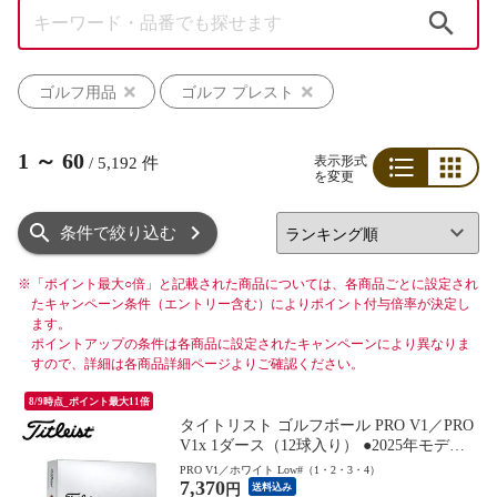
検索
ゴルフ用品
ゴルフ プレスト
1
～
60
表示形式
/
5,192
件
を変更
リスト
グリッド
条件で絞り込む
※
「ポイント最大○倍」と記載された商品については、各商品ごとに設定され
たキャンペーン条件（エントリー含む）によりポイント付与倍率が決定し
ます。
ポイントアップの条件は各商品に設定されたキャンペーンにより異なりま
すので、詳細は各商品詳細ページよりご確認ください。
8/9時点_ポイント最大11倍
タイトリスト ゴルフボール PRO V1／PRO
V1x 1ダース（12球入り） ●2025年モデル●
Titleist
PRO V1／ホワイト Low#（1・2・3・4）
7,370
円
送料込み