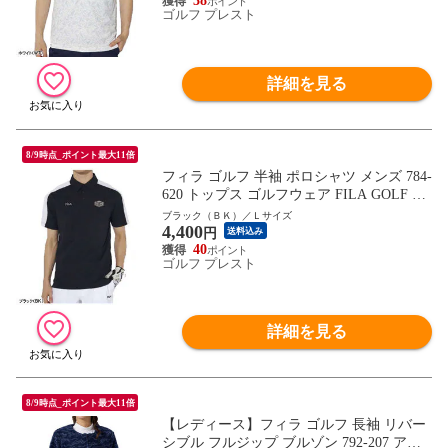
38
ゴルフ プレスト
詳細を見る
8/9時点_ポイント最大11倍
フィラ ゴルフ 半袖 ポロシャツ メンズ 784-
620 トップス ゴルフウェア FILA GOLF 20
24年秋冬モデル 春夏ウェア 秋冬ウェア 78
ブラック（ＢＫ）／Ｌサイズ
4,400
4620
円
送料込み
40
ゴルフ プレスト
詳細を見る
8/9時点_ポイント最大11倍
【レディース】フィラ ゴルフ 長袖 リバー
シブル フルジップ ブルゾン 792-207 アウ