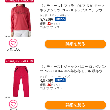
8/9時点_ポイント最大11倍
【レディース】フィラ ゴルフ 長袖 モック
ネックシャツ 795-560 トップス ゴルフウェ
ア 2025年秋冬モデル FILA GOLF 秋冬ウェ
レッド（ＲＤ）／Ｍサイズ
5,720
ア 795560 女性用 インナーにも
円
送料込み
52
ゴルフ プレスト
詳細を見る
8/9時点_ポイント最大11倍
【レディース】ジャックバニー ロングパン
ツ 263-2131164 2022年秋冬モデル 秋冬ウェ
ア ゴルフウェア ボトムス Jack Bunny!! ジ
レッド（100）／0(S)サイズ
3,980
ャックバニー!! 女性用
円
送料込み
36
ゴルフ プレスト
詳細を見る