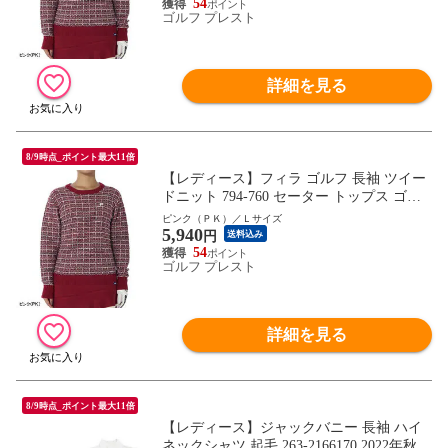
54
ゴルフ プレスト
詳細を見る
8/9時点_ポイント最大11倍
【レディース】フィラ ゴルフ 長袖 ツイー
ドニット 794-760 セーター トップス ゴル
フウェア 秋冬モデル FILA GOLF 秋冬ウェ
ピンク（ＰＫ）／Ｌサイズ
5,940
ア 794760 女性用
円
送料込み
54
ゴルフ プレスト
詳細を見る
8/9時点_ポイント最大11倍
【レディース】ジャックバニー 長袖 ハイ
ネックシャツ 起毛 263-2166170 2022年秋冬