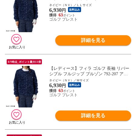
ター ジャケット ゴルフウェア 秋冬モデル
ネイビー（ＮＶ）／ＬＬサイズ
6,930
FILA GOLF 秋冬ウェア 792207 女性用
円
送料込み
63
ゴルフ プレスト
詳細を見る
8/9時点_ポイント最大11倍
【レディース】フィラ ゴルフ 長袖 リバー
シブル フルジップ ブルゾン 792-207 アウ
ター ジャケット ゴルフウェア 秋冬モデル
ネイビー（ＮＶ）／Ｍサイズ
6,930
FILA GOLF 秋冬ウェア 792207 女性用
円
送料込み
63
ゴルフ プレスト
詳細を見る