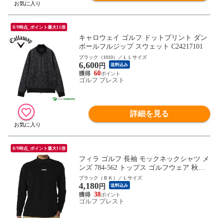
8/9時点_ポイント最大11倍
キャロウェイ ゴルフ ドットプリント ダン
ボールフルジップ スウェット C24217101
ブラック（1010）／ＬＬサイズ
6,600
円
送料込み
60
ゴルフ プレスト
詳細を見る
8/9時点_ポイント最大11倍
フィラ ゴルフ 長袖 モックネックシャツ メ
ンズ 784-562 トップス ゴルフウェア 秋冬
モデル FILA GOLF 秋冬ウェア 784562
ブラック（ＢＫ）／Ｌサイズ
4,180
円
送料込み
38
ゴルフ プレスト