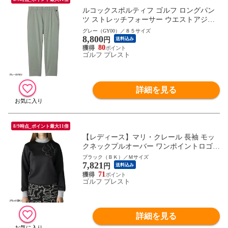
ルコックスポルティフ ゴルフ ロングパン
ツ ストレッチフォーサー ウエストアジャ
スター保温パンツ メンズ LG5FLP53M 9分
グレー（GY00）／８５サイズ
8,800
丈 武井壮着用 ボトムス 2025年秋冬 le coq s
円
送料込み
portif
80
ゴルフ プレスト
詳細を見る
8/9時点_ポイント最大11倍
【レディース】マリ・クレール 長袖 モッ
クネックプルオーバー ワンポイントロゴ 7
35-550 ゴルフウェア トップス カットソー
ブラック（ＢＫ）／Ｍサイズ
7,821
トレーナー 2025年秋冬 735550 marie claire
円
送料込み
71
ゴルフ プレスト
詳細を見る