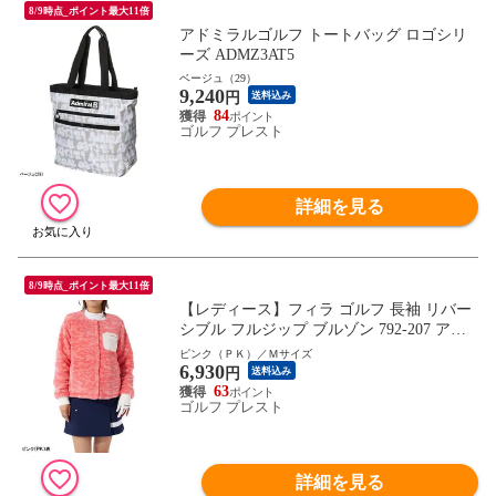
8/9時点_ポイント最大11倍
アドミラルゴルフ トートバッグ ロゴシリ
ーズ ADMZ3AT5
ベージュ（29）
9,240
円
送料込み
84
ゴルフ プレスト
詳細を見る
8/9時点_ポイント最大11倍
【レディース】フィラ ゴルフ 長袖 リバー
シブル フルジップ ブルゾン 792-207 アウ
ター ジャケット ゴルフウェア 秋冬モデル
ピンク（ＰＫ）／Ｍサイズ
6,930
FILA GOLF 秋冬ウェア 792207 女性用
円
送料込み
63
ゴルフ プレスト
詳細を見る