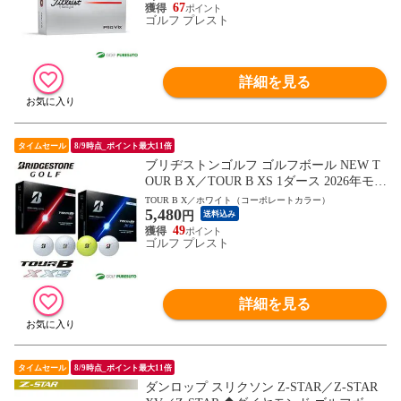
67
ゴルフ プレスト
詳細を見る
タイムセール
8/9時点_ポイント最大11倍
ブリヂストンゴルフ ゴルフボール NEW T
OUR B X／TOUR B XS 1ダース 2026年モデ
ル BRIDGESTONE GOLF
TOUR B X／ホワイト（コーポレートカラー）
5,480
円
送料込み
49
ゴルフ プレスト
詳細を見る
タイムセール
8/9時点_ポイント最大11倍
ダンロップ スリクソン Z-STAR／Z-STAR