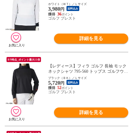
ア 秋冬モデル FILA GOLF 秋冬ウェア 794
ホワイト（ＷＴ）／Ｌサイズ
3,980
545 女性用
円
送料込み
36
ゴルフ プレスト
詳細を見る
8/9時点_ポイント最大11倍
【レディース】フィラ ゴルフ 長袖 モック
ネックシャツ 795-560 トップス ゴルフウェ
ア 2025年秋冬モデル FILA GOLF 秋冬ウェ
ブラック（ＢＫ）／Ｌサイズ
5,720
ア 795560 女性用 インナーにも
円
送料込み
52
ゴルフ プレスト
詳細を見る