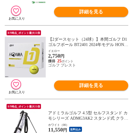
詳細を見る
8/9時点_ポイント最大11倍
【2ダースセット（24球）】本間ゴルフ D1
ゴルフボール BT2401 2024年モデル HONM
A GOLF イエロー
イエロー
2,750
円
25
ゴルフ プレスト
詳細を見る
8/9時点_ポイント最大11倍
アドミラルゴルフ 4.5型 セルフスタンド カ
モシリーズ ADMG3AK2 スタンド式 クラブ
ケース 練習
ホワイト（00）
11,550
円
送料込み