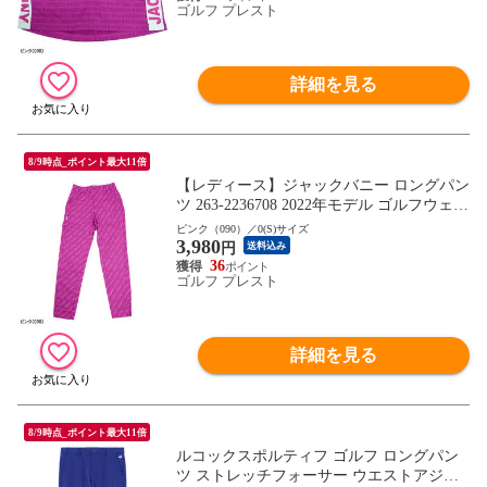
ゴルフ プレスト
詳細を見る
8/9時点_ポイント最大11倍
【レディース】ジャックバニー ロングパン
ツ 263-2236708 2022年モデル ゴルフウェア
ボトムス Jack Bunny!! ジャックバニー!! 女
ピンク（090）／0(S)サイズ
3,980
性用
円
送料込み
36
ゴルフ プレスト
詳細を見る
8/9時点_ポイント最大11倍
ルコックスポルティフ ゴルフ ロングパン
ツ ストレッチフォーサー ウエストアジャ