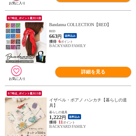
8/7時点_ポイント最大11倍
Bandanna COLLECTION【RED】
RED
663
円
送料込み
6
BACKYARD FAMILY
詳細を見る
8/7時点_ポイント最大11倍
イザベル・ボアノ ハンカチ【暮らしの道
具】
暮らしの道具
1,222
円
送料込み
11
BACKYARD FAMILY