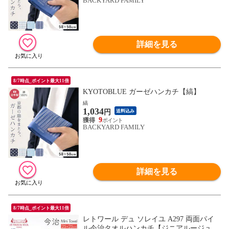
BACKYARD FAMILY
詳細を見る
8/7時点_ポイント最大11倍
KYOTOBLUE ガーゼハンカチ【縞】
縞
1,034
円
送料込み
9
BACKYARD FAMILY
詳細を見る
8/7時点_ポイント最大11倍
レトワール デュ ソレイユ A297 両面パイ
ル今治タオルハンカチ【ジニアルージュブ