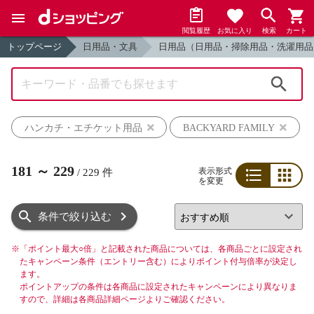
閲覧履歴
お気に入り
検索
カート
トップページ
日用品・文具
日用品（日用品・掃除用品・洗濯用品
検索
ハンカチ・エチケット用品
BACKYARD FAMILY
181
～
229
表示形式
/
229
件
を変更
リスト
グリッド
条件で絞り込む
※
「ポイント最大○倍」と記載された商品については、各商品ごとに設定され
たキャンペーン条件（エントリー含む）によりポイント付与倍率が決定し
ます。
ポイントアップの条件は各商品に設定されたキャンペーンにより異なりま
すので、詳細は各商品詳細ページよりご確認ください。