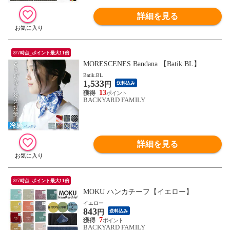
詳細を見る
8/7時点_ポイント最大11倍
MORESCENES Bandana 【Batik.BL】
Batik.BL
1,533
円
送料込み
13
BACKYARD FAMILY
詳細を見る
8/7時点_ポイント最大11倍
MOKU ハンカチーフ【イエロー】
イエロー
843
円
送料込み
7
BACKYARD FAMILY