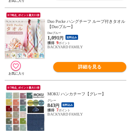
8/7時点_ポイント最大11倍
Duo Pocke ハングチーフ ループ付きタオル
【Duoブルー】
Duoブルー
1,091
円
送料込み
9
BACKYARD FAMILY
詳細を見る
8/7時点_ポイント最大11倍
MOKU ハンカチーフ【グレー】
グレー
843
円
送料込み
7
BACKYARD FAMILY