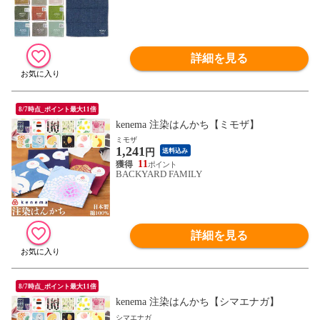
詳細を見る
8/7時点_ポイント最大11倍
kenema 注染はんかち【ミモザ】
ミモザ
1,241
円
送料込み
11
BACKYARD FAMILY
詳細を見る
8/7時点_ポイント最大11倍
kenema 注染はんかち【シマエナガ】
シマエナガ