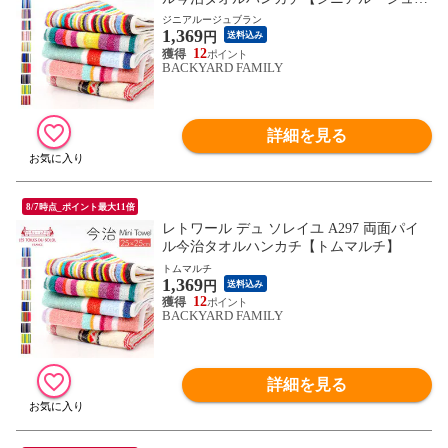
ラン】
ジニアルージュブラン
1,369
円
送料込み
12
BACKYARD FAMILY
詳細を見る
8/7時点_ポイント最大11倍
レトワール デュ ソレイユ A297 両面パイ
ル今治タオルハンカチ【トムマルチ】
トムマルチ
1,369
円
送料込み
12
BACKYARD FAMILY
詳細を見る