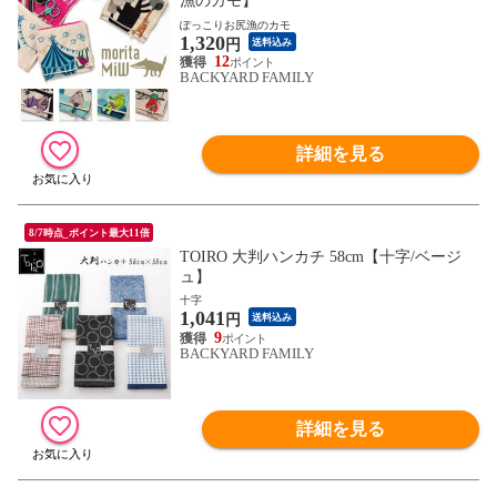
漁のカモ】
ぽっこりお尻漁のカモ
1,320
円
送料込み
12
BACKYARD FAMILY
詳細を見る
8/7時点_ポイント最大11倍
TOIRO 大判ハンカチ 58cm【十字/ベージ
ュ】
十字
1,041
円
送料込み
9
BACKYARD FAMILY
詳細を見る