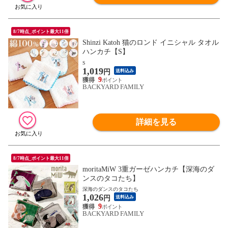
8/7時点_ポイント最大11倍
Shinzi Katoh 猫のロンド イニシャル タオル
ハンカチ【S】
S
1,019
円
送料込み
9
BACKYARD FAMILY
詳細を見る
8/7時点_ポイント最大11倍
moritaMiW 3重ガーゼハンカチ【深海のダ
ンスのタコたち】
深海のダンスのタコたち
1,026
円
送料込み
9
BACKYARD FAMILY