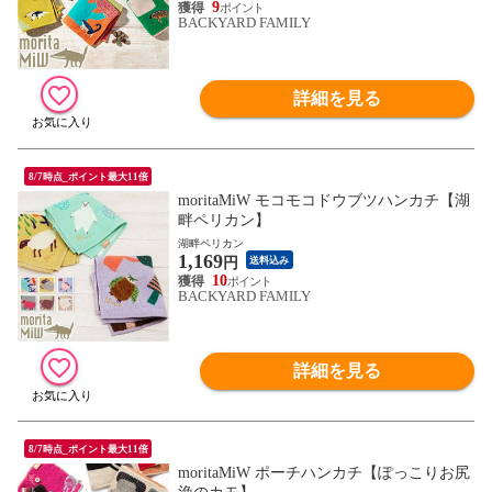
9
BACKYARD FAMILY
詳細を見る
8/7時点_ポイント最大11倍
moritaMiW モコモコドウブツハンカチ【湖
畔ペリカン】
湖畔ペリカン
1,169
円
送料込み
10
BACKYARD FAMILY
詳細を見る
8/7時点_ポイント最大11倍
moritaMiW ポーチハンカチ【ぽっこりお尻