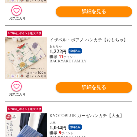
詳細を見る
8/7時点_ポイント最大11倍
イザベル・ボアノ ハンカチ【おもちゃ】
おもちゃ
1,222
円
送料込み
11
BACKYARD FAMILY
詳細を見る
8/7時点_ポイント最大11倍
KYOTOBLUE ガーゼハンカチ【大玉】
大玉
1,034
円
送料込み
9