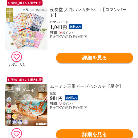
8/7時点_ポイント最大11倍
夜長堂 大判ハンカチ 58cm【ロマンバー
ド】
ロマンバード
1,041
円
送料込み
9
BACKYARD FAMILY
詳細を見る
8/7時点_ポイント最大11倍
ムーミン三重ガーゼハンカチ【星空】
星空
981
円
送料込み
8
BACKYARD FAMILY
詳細を見る