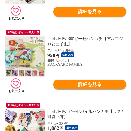
詳細を見る
8/7時点_ポイント最大11倍
moritaMiW 3重ガーゼハンカチ【アルマジ
ロと団子虫】
アルマジロと団子虫
950
円
送料込み
8
BACKYARD FAMILY
詳細を見る
8/7時点_ポイント最大11倍
moritaMiW ガーゼパイルハンカチ【リスと
可愛い茸】
リスと可愛い茸
1,082
円
送料込み