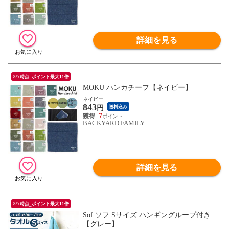
詳細を見る
8/7時点_ポイント最大11倍
MOKU ハンカチーフ【ネイビー】
ネイビー
843
円
送料込み
7
BACKYARD FAMILY
詳細を見る
8/7時点_ポイント最大11倍
Sof ソフ Sサイズ ハンギングループ付き
【グレー】