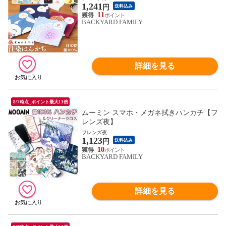
1,241
円
送料込み
11
BACKYARD FAMILY
詳細を見る
8/7時点_ポイント最大11倍
ムーミン スマホ・メガネ拭きハンカチ【フ
レンズ夜】
フレンズ夜
1,123
円
送料込み
10
BACKYARD FAMILY
詳細を見る