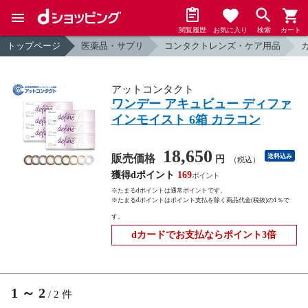
閲覧履歴
お気に入り
検索
カート
トップページ
医薬品・サプリ
コンタクトレンズ・ケア用品
アットコンタクト
ワンデー アキュビュー ディファ
インモイスト 6箱 カラコン
18,650
販売価格
送料込み
円
（税込）
獲得dポイント
169
※たまるdポイントは通常ポイントです。
※たまるdポイントはポイント支払を除く商品代金(税抜)の1％で
す。
dカードでお支払ならポイント3倍
1
～
2
/
2
件