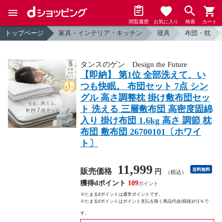
閲覧履歴
お気に入り
検索
カート
トップページ
家具・インテリア・キッチン
寝具
布団・枕
タンスのゲン Design the Future
【即納】 第1位 全部洗えて、い
つも快眠。 布団セット 7点 シン
グル 高さ調整枕 掛け敷布団セッ
ト 洗える 三層敷布団 高密度固綿
入り 掛け布団 1.6kg 高さ 調節 枕
布団 敷布団 26700101〔ホワイ
ト〕
11,999
販売価格
送料無料
円
（税込）
獲得dポイント
109
※たまるdポイントは通常ポイントです。
※たまるdポイントはポイント支払を除く商品代金(税抜)の1％で
す。