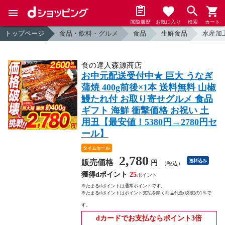
閲覧履歴
お気に入り
検索
カート
トップページ
食品・飲料・グルメ
食品
生鮮食品
水産加
食の達人森源商店
お中元配送受付中★ 巨大 うなぎ
蒲焼 400g前後×1本 送料無料 山椒
鰻たれ付 お取り寄せグルメ 食品
ギフト 海鮮 衝撃価格 お祝い 土
用丑【最安値！5380円→2780円セ
ール】
タイムセール
2,780
販売価格
送料込み
円
（税込）
獲得dポイント
25
※たまるdポイントは通常ポイントです。
※たまるdポイントはポイント支払を除く商品代金(税抜)の1％で
す。
dカードでお支払ならポイント3倍