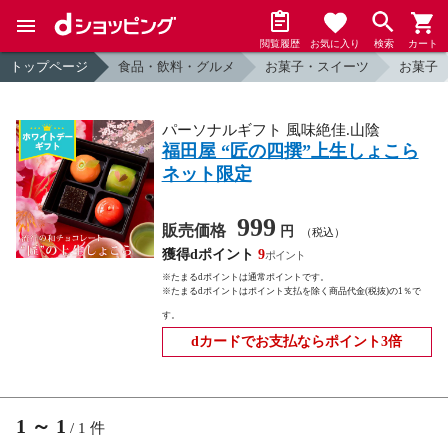
閲覧履歴
お気に入り
検索
カート
トップページ
食品・飲料・グルメ
お菓子・スイーツ
お菓子
パーソナルギフト 風味絶佳.山陰
福田屋 “匠の四撰”上生しょこら
ネット限定
999
販売価格
円
（税込）
獲得dポイント
9
※たまるdポイントは通常ポイントです。
※たまるdポイントはポイント支払を除く商品代金(税抜)の1％で
す。
dカードでお支払ならポイント3倍
1
～
1
/
1
件