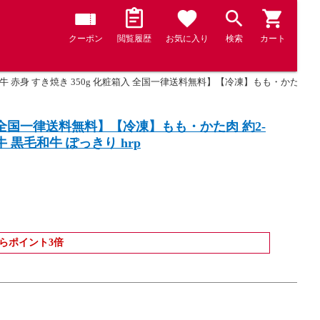
クーポン
閲覧履歴
お気に入り
検索
カート
騨牛 赤身 すき焼き 350g 化粧箱入 全国一律送料無料】【冷凍】もも・かた肉 約2
箱入 全国一律送料無料】【冷凍】もも・かた肉 約2-
 黒毛和牛 ぽっきり hrp
らポイント3倍