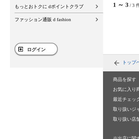
1
～
3
/
3
もっとおトクに dポイントクラブ
ファッション通販 d fashion
ログイン
トップ
商品を探す
お気に入り
最近チェッ
取り扱いジ
取り扱い店
※出店に関