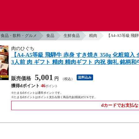
食品・飲料・グルメ
食品
生鮮食品
精肉
【A4-A5等級 飛
肉のひぐち
【A4-A5等級 飛騨牛 赤身 すき焼き 350g 化粧
3人前 肉 ギフト 精肉 精肉ギフト 内祝 御礼 銘柄和牛
5,001
送料込み
販売価格
円
（税込）
獲得dポイント
46
※たまるdポイントは通常ポイントです。
※たまるdポイントはポイント支払を除く商品代金(税抜)の1％です。
dカードでお支払な