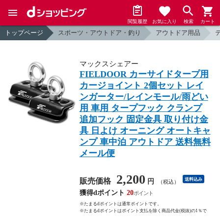
閲覧履歴
お気に入り
検索
カート
トップページ
スポーツ・アウトドア・釣り
アウトドア用品
マックスシェアー
FIELDOOR カーサイドタープ用
カージョイント 2個セット レイ
ンガーター/レインモール/雨どい
用 車用 タープフック クランプ
追加フック 固定金具 取り付け金
具 日よけ オーニング オートキャ
ンプ 車中泊 アウトドア 送料無料
メール便
2,200
販売価格
送料込み
円
（税込）
獲得dポイント
20
※たまるdポイントは通常ポイントです。
※たまるdポイントはポイント支払を除く商品代金(税抜)の1％で