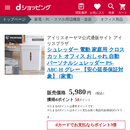
閲覧履歴
お気に入り
検索
カート
トップページ
家電・PC・スマホ周辺機器・楽器
オフィス用品
アイリスオーヤマ公式通販サイト アイ
リスプラザ
シュレッダー 電動 家庭用 クロス
カット オフィス おしゃれ 自動
パーソナルシュレッダー PS-
A8C-H グレー 【安心延長保証対
象】 [家電]
5,980
販売価格
円
（税込）
獲得dポイント
54
※たまるdポイントは通常ポイントです。
※たまるdポイントはポイント支払を除く商品代金(税抜)の1％で
す。
dカードでお支払ならポイント3倍