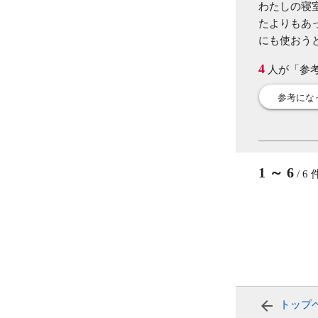
わたしの寝
たよりもあ
にも使おう
4
人が「参
参考にな
1
～
6
/
6
トップ