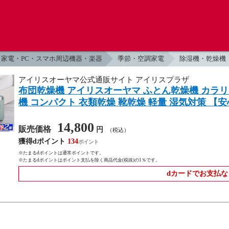
家電・PC・スマホ周辺機器・楽器
季節・空調家電
除湿機・乾燥機
アイリスオーヤマ公式通販サイト アイリスプラザ
布団乾燥機 アイリスオーヤマ ふとん乾燥機 カラリエ Co
機 コンパクト 衣類乾燥 靴乾燥 軽量 湿気対策 【安
14,800
販売価格
円
（税込）
獲得dポイント
134
※たまるdポイントは通常ポイントです。
※たまるdポイントはポイント支払を除く商品代金(税抜)の1％です。
dカードでお支払な