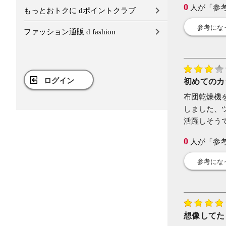
0
人が「参
もっとおトクに dポイントクラブ
参考にな
ファッション通販 d fashion
ログイン
初めてのカ
布団乾燥機
しました、
活躍しそう
0
人が「参
参考にな
想像してた