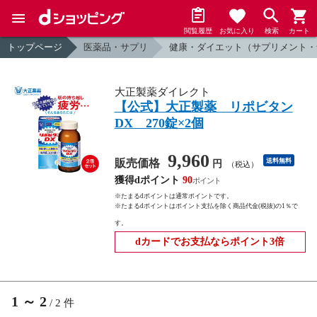
閲覧履歴
お気に入り
検索
カート
トップページ
医薬品・サプリ
健康・ダイエット（サプリメント・
大正製薬ダイレクト
【公式】大正製薬 リポビタン
DX 270錠×2個
9,960
販売価格
送料無料
円
（税込）
獲得dポイント
90
※たまるdポイントは通常ポイントです。
※たまるdポイントはポイント支払を除く商品代金(税抜)の1％で
す。
dカードでお支払ならポイント3倍
1
～
2
/
2
件