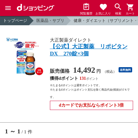
閲覧履歴
お気に入り
検索
カート
トップページ
医薬品・サプリ
健康・ダイエット（サプリメント・
大正製薬ダイレクト
【公式】大正製薬 リポビタン
DX 270錠×3個
14,492
販売価格
送料無料
円
（税込）
獲得dポイント
131
※たまるdポイントは通常ポイントです。
※たまるdポイントはポイント支払を除く商品代金(税抜)の1％で
す。
dカードでお支払ならポイント3倍
1
～
1
/
1
件