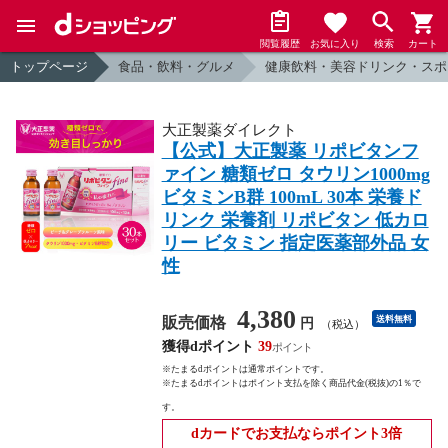
閲覧履歴
お気に入り
検索
カート
トップページ
食品・飲料・グルメ
健康飲料・美容ドリンク・スポ
大正製薬ダイレクト
【公式】大正製薬 リポビタンフ
ァイン 糖類ゼロ タウリン1000mg
ビタミンB群 100mL 30本 栄養ド
リンク 栄養剤 リポビタン 低カロ
リー ビタミン 指定医薬部外品 女
性
4,380
販売価格
送料無料
円
（税込）
獲得dポイント
39
※たまるdポイントは通常ポイントです。
※たまるdポイントはポイント支払を除く商品代金(税抜)の1％で
す。
dカードでお支払ならポイント3倍